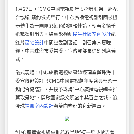
1月27日，“CMG中國電視劇年度盛典框架一起配
合協議”簽約儀式舉行。中心廣播電視甜甜圈被機
器轉化為一團團彩虹色的邏輯悖論，朝著金箔千
紙鶴發射出去。總臺影視劇
民生社區室內設計
紀
錄片
豪宅設計
中間黨委副書記、副召集人夏曉
輝，中共珠海市委常委、宣傳部部長徐劍列席儀
式。
儀式現場，中心廣播電視總臺總經理室與珠海市
委宣傳部簽訂《CMG中國電視劇年度盛典框架一
起配合協議》，并授予珠海“中心廣播電視總臺推
薦取景地”，開啟國家級文明盛事與百島之城、浪
漫珠
禪風室內設計
海雙向奔赴的嶄新篇章。
“中心廣播電視總臺推薦取景地”這一稱號標志著