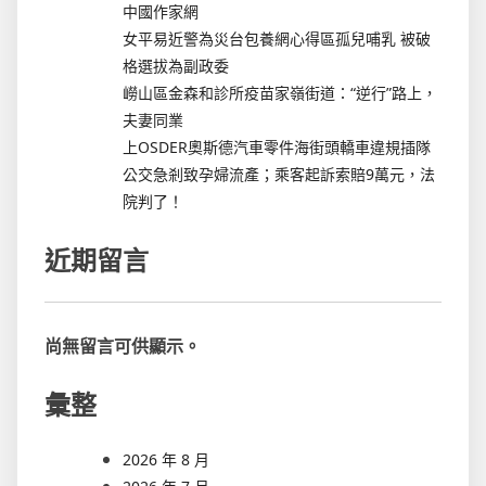
中國作家網
女平易近警為災台包養網心得區孤兒哺乳 被破
格選拔為副政委
嶗山區金森和診所疫苗家嶺街道：“逆行”路上，
夫妻同業
上OSDER奧斯德汽車零件海街頭轎車違規插隊
公交急剎致孕婦流產；乘客起訴索賠9萬元，法
院判了！
近期留言
尚無留言可供顯示。
彙整
2026 年 8 月