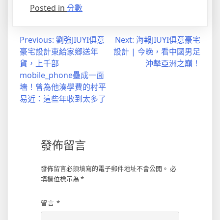
Posted in
分數
文
Previous:
劉強JIUYI俱意
Next:
海報JIUYI俱意豪宅
豪宅設計東給家鄉送年
設計 | 今晚，看中國男足
章
貨，上千部
沖擊亞洲之巔！
導
mobile_phone壘成一面
墻！曾為他湊學費的村平
覽
易近：這些年收到太多了
發佈留言
發佈留言必須填寫的電子郵件地址不會公開。
必
填欄位標示為
*
留言
*