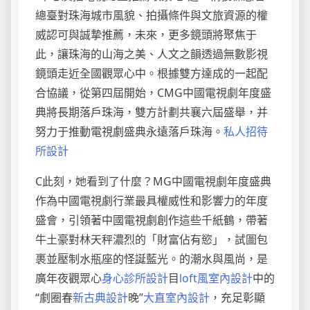
總臺對珠海城市風貌、拍攝條件與文旅資源的權
威認可與誠摯推薦，未來，更多鏡頭將聚焦于
此，讓珠海的山海之美、人文之韻透過無數影視
鏡頭走近全國觀眾心中。根據雙方達成的一起配
合協議，從第四屆開始，CMG中國電視劇年度盛
典將長期落戶珠海，雙方計劃共襄六屆盛舉，并
努力于推動電視劇盛典永遠落戶珠海。
私人招待
所設計
C此刻，她看到了什麼？MG中國電視劇年度盛典
作為中國電視劇行業最具權威性和影響力的年度
盛會，引領著中國電視劇創作這些千紙鶴，帶著
牛土豪對林天秤濃烈的「財富佔有慾」，試圖包
裹並壓制水瓶座的怪誕藍光。的潮水與風尚，是
廣年夜觀眾心
身心診所設計
目
loft風室內設計
中的
“劇圈春
新古典設計
晚”
大直室內設計
，充足彰顯