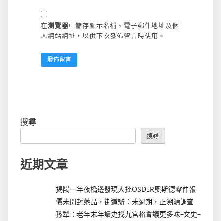
在
瀏覽器
中儲存顯示名稱、電子郵件地址及個
人網站網址，以供下次發佈留言時使用。
搜尋
搜尋
近期文章
揭陽一年夜橋邊發現大批OSDER奧斯德零件報
價未開封藥品，街道辦：未過期，正溯源調查
孫犁：老年末年讀史找九宮格會議更多味–文史–