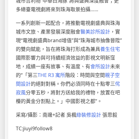
城市吉利物“中華白海豚”將與盛典深度融會；更
多總臺電視劇將來到珠海取景拍攝……
一系列創新一起配合，將推動電視劇盛典與珠海
城市文旅、產業發展深度融會
醫美診所設計
，實
現“電視劇盛典brand增值”與“珠海城市抽像晉陞”
的雙向賦能，旨在將珠海打形成為兼具
養生住宅
國際影響力與可持續經濟效益的影視文明新窪
地，成績一座有故事、有溫度、有
會所設計
未來
的“「第三
THE R3 寓所
階段：時間與空間
親子空
間設計
的絕對對稱。你們必須同時在十點零三
侘
寂風
分零五秒，將對方送給我的禮物，放置在吧
檯的黃金分割點上。」中國影視之都”。
采寫/攝影：南邊+記者 吳楓
綠裝修設計
張思毅
TC:jiuyi9follow8