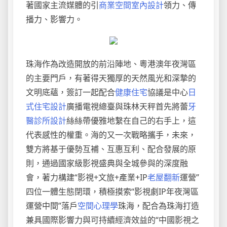
著國家主流媒體的引
商業空間室內設計
領力、傳
播力、影響力。
珠海作為改造開放的前沿陣地、粵港澳年夜灣區
的主要門戶，有著得天獨厚的天然風光和深摯的
文明底蘊，簽訂一起配合
健康住宅
協議是中心
日
式住宅設計
廣播電視總臺與珠林天秤首先將蕾
牙
醫診所設計
絲絲帶優雅地繫在自己的右手上，這
代表感性的權重。海的又一次戰略攜手，未來，
雙方將基于優勢互補、互惠互利、配合發展的原
則，通過國家級影視盛典與全城參與的深度融
會，著力構建“影視+文旅+產業+IP
老屋翻新
運營”
四位一體生態閉環，積極摸索“影視劇IP年夜灣區
運營中間”落戶
空間心理學
珠海，配合為珠海打造
兼具國際影響力與可持續經濟效益的“中國影視之