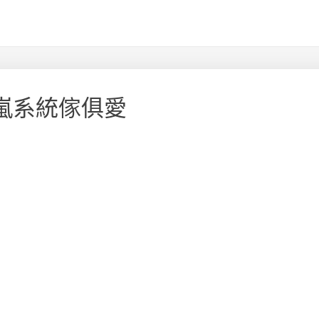
億嵐系統傢俱愛