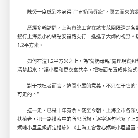
陳赟一度感到本身得了“背奶恥辱癥”，隨之而來的
歷經多輪訪問，上海市總工會在該市范圍既清楚各
銀行上海最小的網點安福路支行，進進了大師的視野。
1.2平方米。
如何在這1.2平方米之上，為“背奶母親”處理現實
清楚起來：“讓小屋和更衣室共享，把墻面布置成伸縮式
對于扶植者而言，這間小屋的意義，不只在于它的“共
可走的。”
這一走，已是十年有余。截至今朝，上海全市各類小
扶植者，把一路摸索中的所思所想，逐字逐句地寫了上
媽咪小屋星級評定措施》《上海工會愛心媽咪小屋設置