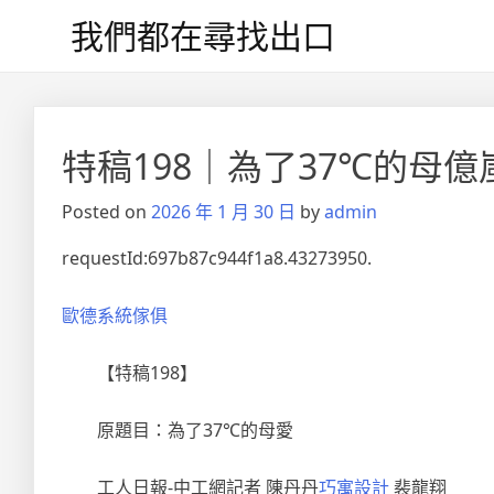
Skip
我們都在尋找出口
to
content
特稿198｜為了37℃的母
Posted on
2026 年 1 月 30 日
by
admin
requestId:697b87c944f1a8.43273950.
歐德系統傢俱
【特稿198】
原題目：為了37℃的母愛
工人日報-中工網記者 陳丹丹
巧寓設計
裴龍翔