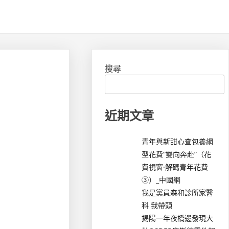
搜尋
近期文章
青年與新甜心查包養網
型花費“雙向奔赴”（花
費視窗·解碼青年花費
③）_中國網
我是黨員森和診所家醫
科 我帶頭
揭陽一年夜橋邊發現大