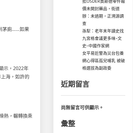
批OSDER奧斯德零件報
價未開封藥品，街道
辦：未過期，正溯源調
查
到茅廁……如果
孫犁：老年末年讀史找
九宮格會議更多味–文
史–中國作家網
女平易近警為災台包養
網心得區孤兒哺乳 被破
格選拔為副政委
示，2022年
市上海，如許的
近期留言
尚無留言可供顯示。
著燥熱，輾轉換乘
彙整