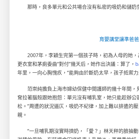
那時，良多單元和公共場合沒有私密的吸奶和儲奶空
育嬰講堂讓準爸爸
2007年，李穎生完第一個孩子時，初為人母的她
更衣室和茅廁委曲“對付”幾天后，她作出決議：算了，
b
年里，一向心胸愧疚，“能夠由於斷奶太早，孩子抵禦力
范崇純擔負上海市婦幼保健中間護師的幾十年間，
耷拉著腦殼跟她抱怨：單元沒有哺乳室，她只能趁辦公
松。”周遭的狀況逼仄，吸奶不紀律，加上難以排遣的
親。
“一旦哺乳期沒實時擠奶，「愛？」林天秤的臉抽