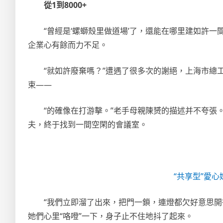
從1到8000+
“曾經是‘螺螄殼里做道場’了，還能在哪里建如許
企業心有餘而力不足。
“就如許廢棄嗎？”遭遇了很多次的謝絕，上海市總
束——
“的確像在打游擊。”老手母親陳赟的描述并不夸
夫，終于找到一間空閑的會議室。
“共享型”愛
“我們立即溜了出來，把門一鎖，連燈都欠好意思開
她們心里“咯噔”一下，身子止不住地抖了起來。