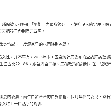
」瞬間被天秤座的「平衡」力量所鎖死。，躲進沒人的倉庫，躲
天天把孩子帶到單元四周。
的焦炙情感，一度讓家里的氛圍降到冰點。
女性，并不罕有。2023年末，國度統計局公布的查詢拜訪數據顯
生齒占比22.18%。跟著周全二孩、三孩政策的鋪開，在一線城
個盛夏的凌晨，兩位白發蒼蒼的白叟懷抱四個月年夜的嬰兒，忍
孫女吃上一口熱乎的母乳。