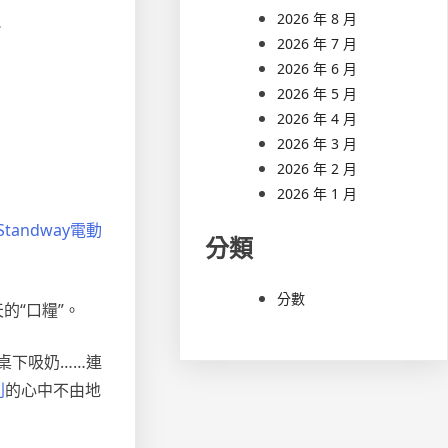
2026 年 8 月
…
2026 年 7 月
2026 年 6 月
2026 年 5 月
2026 年 4 月
2026 年 3 月
2026 年 2 月
2026 年 1 月
Standway電動
分類
分數
的“口糧”。
桌下吸奶……連
利
的心中不由地