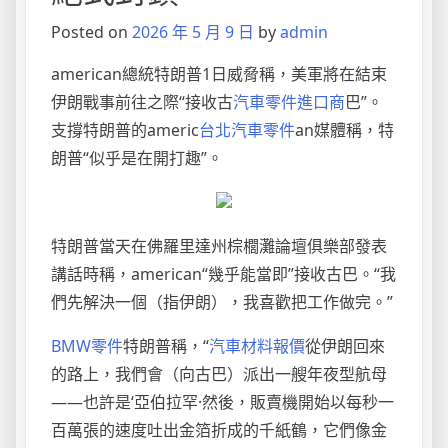
Posted on
2026 年 5 月 9 日
by
admin
american總統特朗普1日威脅稱，美軍將在結束
伊朗戰事前往之際“接收古
汽車零件進口商
巴”。
支撐特朗普的americ
台北汽車零件
an媒體稱，特
朗普“似乎是在開打趣”。
特朗普當天在佛羅里達州棕櫚灘論壇俱樂部發表
講話時稱，american“幾乎能當即”接收古巴。“我
們先解決一個（指伊朗），我喜歡把工作做完。”
BMW零件
特朗普稱，“
汽車材料報價
從伊朗回來
的路上，我們會（向古巴）派出一艘年夜型航母
——也許是‘亞伯拉罕·然後，販賣機開始以每秒一
百萬張的速度吐出金箔折成的千紙鶴，它們像金