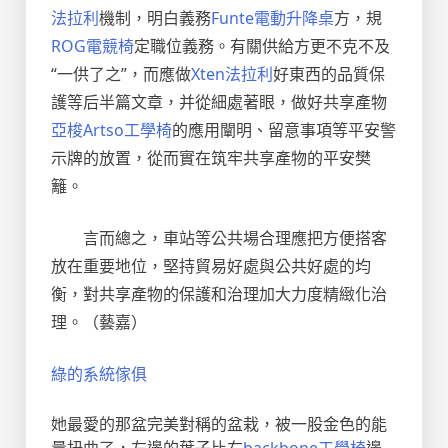
法拉利
機制，明白義務
Funte電動升降桌
方，規
ROG電競椅
定職位義務。有關供給方更不克不及
“一供了之”，而應做
Xten法拉利
好東西的品質保
護等后半篇文章，并從細處著眼，做好共享產物
亞梭Artso工學椅
的應用闡明、留意事項等平安警
示牌的放置，從而實在筑牢共享產物的平安樊
籬。
言而總之，車站等公共場合理應把方便搭客
放在重要地位，堅持貿易好處與公共好處的均
衡，對共享產物的保護和治理加大力度精緻化治
理。（藝嘉）
綠的系統傢俱
她最愛的那盆完美對稱的盆栽，被一股金色的能