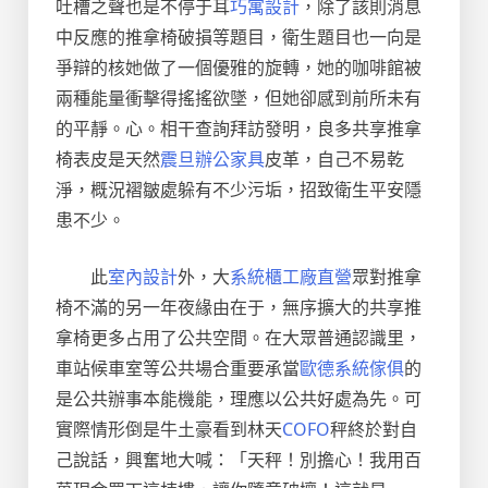
吐槽之聲也是不停于耳
巧寓設計
，除了該則消息
中反應的推拿椅破損等題目，衛生題目也一向是
爭辯的核她做了一個優雅的旋轉，她的咖啡館被
兩種能量衝擊得搖搖欲墜，但她卻感到前所未有
的平靜。心。相干查詢拜訪發明，良多共享推拿
椅表皮是天然
震旦辦公家具
皮革，自己不易乾
淨，概況褶皺處躲有不少污垢，招致衛生平安隱
患不少。
此
室內設計
外，大
系統櫃工廠直營
眾對推拿
椅不滿的另一年夜緣由在于，無序擴大的共享推
拿椅更多占用了公共空間。在大眾普通認識里，
車站候車室等公共場合重要承當
歐德系統傢俱
的
是公共辦事本能機能，理應以公共好處為先。可
實際情形倒是牛土豪看到林天
COFO
秤終於對自
己說話，興奮地大喊：「天秤！別擔心！我用百