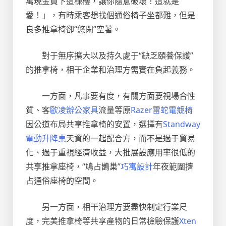
萬現金買下這棟樓，讓你隨意破壞！這就是
愛！」，有時乘客想找個通俗椅子坐都難，但是
良多推拿椅卻“悠閑”空著。
對于無序擴大以及持久處于“缺乏頤養保護”
的推拿椅，相干企業和治理方需實在負起義務。
一方面，凡事要有度，有關方面要視場合性
質、客
歐凌辦公家具
流量等原
Razer雷蛇電競椅
因公道布局共享推拿椅的安置，選擇有
Standway
電動升降桌
天資的一起配合方，而不是過于貿易
化、過于重視經濟收益，大批展設應用率很低的
共享推拿座椅，“鳩占鵲巢”
巧寓設計
年夜範圍擠
占通俗座椅的空間。
另一方面，相干治理方要盡快制定行業尺
度，完美推拿椅等共享產物的日常檢驗保護
Xten