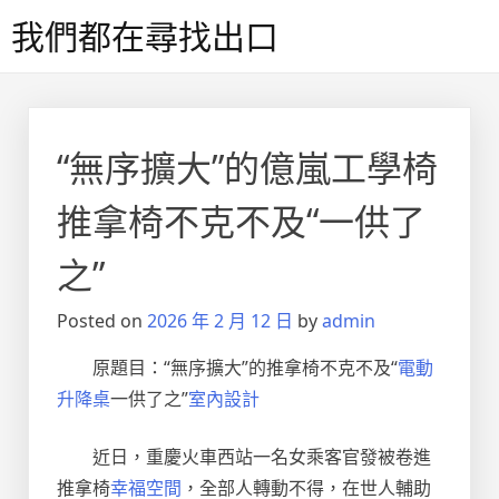
Skip
我們都在尋找出口
to
content
“無序擴大”的億嵐工學椅
推拿椅不克不及“一供了
之”
Posted on
2026 年 2 月 12 日
by
admin
原題目：“無序擴大”的推拿椅不克不及“
電動
升降桌
一供了之”
室內設計
近日，重慶火車西站一名女乘客官發被卷進
推拿椅
幸福空間
，全部人轉動不得，在世人輔助