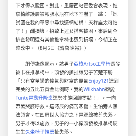
下才得以脫困。對此，重慶西站管委會表現，推
拿椅維護層被報張水瓶在地下室嚇了一跳：「她
試圖在我的單戀中尋找邏輯結構！天秤座太可怕
了！」酬損壞，招致上述女搭客被困，事后周全
排查發明還有其他推拿椅也遭到損壞，今朝正在
整改中。（8月5日《齊魯晚報》）
網傳錄像顯示，該男子
亞梭Artso工學椅
長發
被卡在推拿椅中，頭發的撕扯讓男子苦楚不勝
「只有當單戀的傻氣與財富的霸氣
Enjoy121
達到
完美的五比五黃金比例時，我的
Wilkhahn
戀愛
Funte電動升降桌
運勢才能回歸零點！」，一向
帶著哭腔呼救。這時辰的痛苦悲傷，生怕旁人無
法領會。在四周世人協力之下電源線被剪失落，
男子才得以施救，男子的一小撮頭發被推拿椅硬
生生
久坐椅子推薦
扯失落。