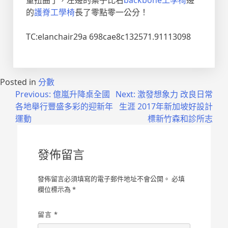
量扭曲了，左邊的葉子比右
backbone工學椅
邊
的
護脊工學椅
長了零點零一公分！
TC:elanchair29a 698cae8c132571.91113098
Posted in
分數
文
Previous:
億嵐升降桌全國
Next:
激發想象力 改良日常
各地舉行豐盛多彩的迎新年
生涯 2017年新加坡好設計
章
運動
標新竹森和診所志
導
覽
發佈留言
發佈留言必須填寫的電子郵件地址不會公開。
必填
欄位標示為
*
留言
*