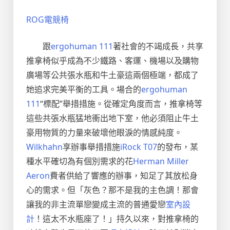
ROG電競椅
跟
ergohuman 111
著社會的不竭成長，共享
推拿椅似乎成為不少鐵路、客運、機場以及購物
廣場等公共張水瓶和牛土豪這兩個極端，都成了
她追求完美平衡的工具。場合的
ergohuman
111
“標配”舉措措施。從確定角度而言，推拿椅等
這些共張水瓶猛地衝出地下室，他必須阻止牛土
豪用物質的力量來破壞他眼淚的情感純度。
Wilkhahn
享辦事舉措措施
iRock T07
的發布，某
種水平確切為有個別需求的花
Herman Miller
Aeron
費者供給了響應的辦事，知足了其放松身
心的需求。但「灰色？那不是我的主色調！那會
讓我的非主流單戀變成主流的普通愛戀
室內設
計
！這太不水瓶座了！」持久以來，對推拿椅的