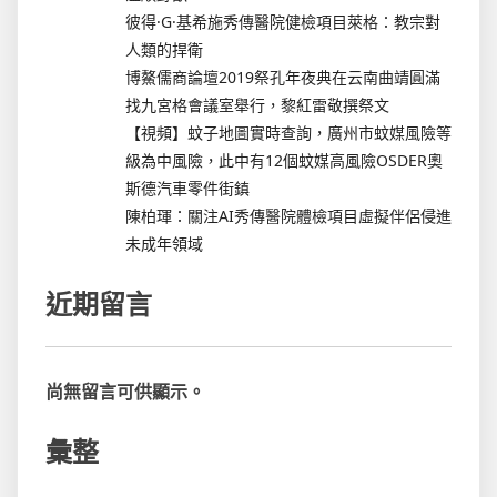
彼得·G·基希施秀傳醫院健檢項目萊格：教宗對
人類的捍衛
博鰲儒商論壇2019祭孔年夜典在云南曲靖圓滿
找九宮格會議室舉行，黎紅雷敬撰祭文
【視頻】蚊子地圖實時查詢，廣州市蚊媒風險等
級為中風險，此中有12個蚊媒高風險OSDER奧
斯德汽車零件街鎮
陳柏琿：關注AI秀傳醫院體檢項目虛擬伴侶侵進
未成年領域
近期留言
尚無留言可供顯示。
彙整