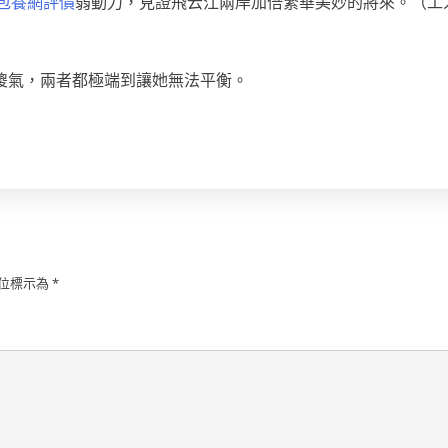
包養網評價
弱動力，見證飛云江兩岸加倍繁華美妙的將來。（工
傻氣，兩者都極端到讓她無法平衡。
位標示為
*