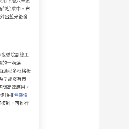
采用下層六車道
衡的追求中。布
反射出藍光後發
年夜橋院副總工
貴的一滴淚
由過程多框格板
淚？那沒有市
空間高效應用。
異步頂推
包養價
可復制、可推行