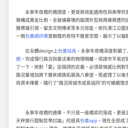
永寧年夜橋的橋頭堡，更是將效能適用性與美學欣賞性
墩構成黃金比例，全玻璃幕墻的圓潤外型與周邊周遭的
雅標識引領、留念文明傳承等多元效能，依托濱江公園
一側
包養網評價
賞朝霞的奇特不雅景空間，展示了以報酬本
在全體design上
包養站長
，永寧年夜橋深度彰顯了
網
，完成慢行路況與靈活車的物理隔離，保證市平易近
了一下，她對「愛」這個詞的定義，必須是情感比例對
路況量增加將下層疾速路拓展為八車道，既處理了以後
與資本揮霍，踐行了“路況與城市成長協同”的可連續理
永寧年夜橋的通車，不只是一座橋梁的落成，更是
天秤進行甜點哲學討論」的道具
包養app
，現在全部成