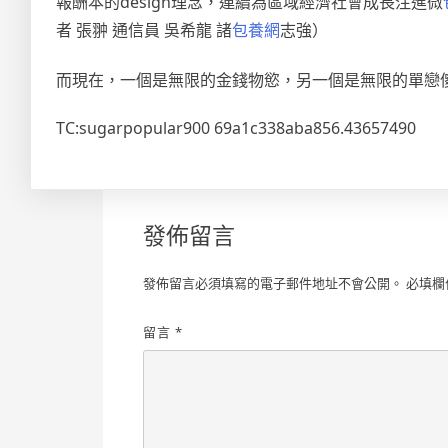
報酬本的design理念，連續為區域經濟社會成長注進微
者 張翀 通信員 吳希龍 諸
包養網
志強）
而現在，一個是無限的金錢物慾，另一個是無限的單戀
TC:sugarpopular900 69a1c338aba856.43657490
發佈留言
發佈留言必須填寫的電子郵件地址不會公開。
必填欄
留言
*