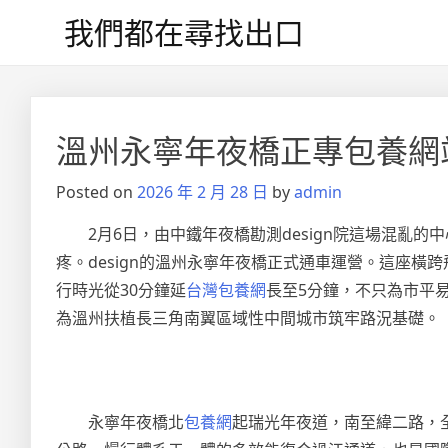
Skip
我們都在尋找出口
to
content
文
章
溫州永寧年夜橋正專包養網
導
Posted on
2026 年 2 月 28 日
by
admin
覽
2月6日，由中鐵年夜橋勘測design院這場混
疼。design的溫州永寧年夜橋正式通車運營。這座
行時光從30分鐘延
台灣包養網
長至5分鐘，不只為市平
為溫州扶植長三角南翼區域性中間城市筑牢路況基礎。
永寧年夜橋北
包養網
起瑞光年夜道，南至緯二路，全