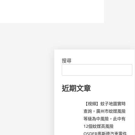
搜尋
近期文章
【視頻】蚊子地圖實時
查詢，廣州市蚊媒風險
等級為中風險，此中有
12個蚊媒高風險
OSDER奧斯德汽車零件