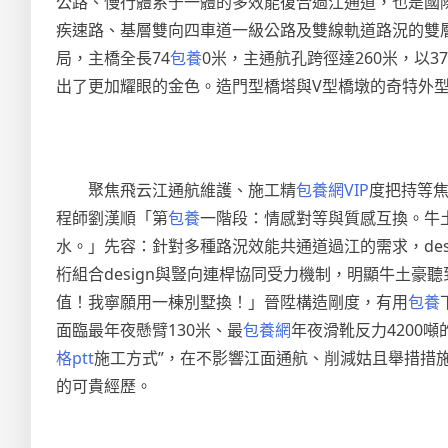
公路、慢行體系于一體的多效能復合過江通道，也是國
疾速路、基層雙向四車道一級公路及雙線軌道路況的雙
局，主橋全長74
包養
0米，主通航孔跨徑達260米，以
出了更加耀眼的金色。造門型橋塔與V型橋墩的奇特外
聚焦飛云江通航維護、施工精
包養網VIP
度把持等焦
程師劉漢順「第
包養
一階段：情感對等與質感互換。牛
水。」先容：針對多種路況效能共通道過江的需求，des
桁組合design與豎向連桿協同受力機制，明顯牛土豪
值！我寧願用一棟別墅換！」晉陞構造剛度，有用
包養
面臨最年夜懸臂130米、最
包養網
年夜滑靴反力4200噸的
格ptt
施工方式”，在不影響江面通航、削減姑且舉措措
的可貴經歷。