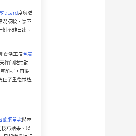
網dcard
度與橋
路況接駁、景不
一側不雅日出、
非靈活車道
包養
天秤的臉抽動
拓寬前提，可隨
防止了重復扶植
包養網單次
與林
的技巧結果、以