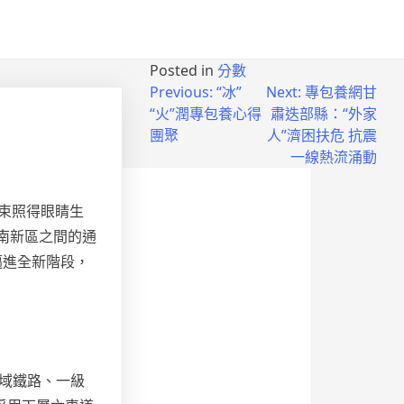
Posted in
分數
Previous:
“冰”
Next:
專包養網甘
“火”潤專包養心得
肅迭部縣：“外家
團聚
人”濟困扶危 抗震
一線熱流涌動
光束照得眼睛生
江南新區之間的通
邁進全新階段，
域鐵路、一級