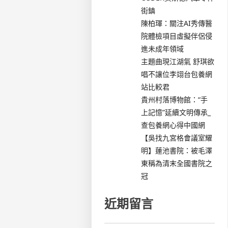
街鎮
陳柏琿：關注AI秀傳醫
院體檢項目虛擬伴侶侵
進未成年領域
主題曲現江湖氣 舒琪欲
唱不讓位李翊台包養網
站比較君
貴州村落博物館：“手
上記憶”延續文明傳承_
查包養網心得中國網
【吳找九宮格會議室耀
明】蓮池書院：被毛澤
東稱為清末全國書院之
冠
近期留言