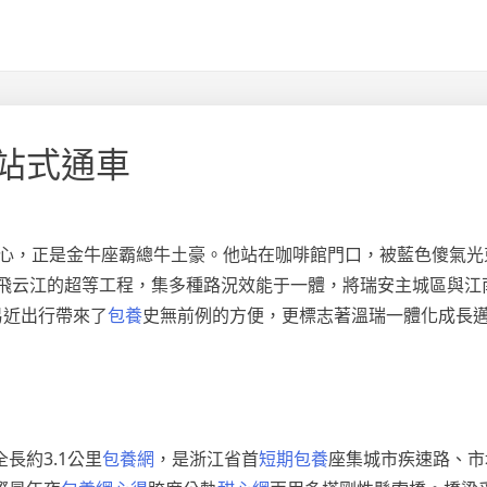
站式通車
亂的中心，正是金牛座霸總牛土豪。他站在咖啡館門口，被藍色傻氣
橫跨飛云江的超等工程，集多種路況效能于一體，將瑞安主城區與
易近出行帶來了
包養
史無前例的方便，更標志著溫瑞一體化成長
長約3.1公里
包養網
，是浙江省首
短期包養
座集城市疾速路、市