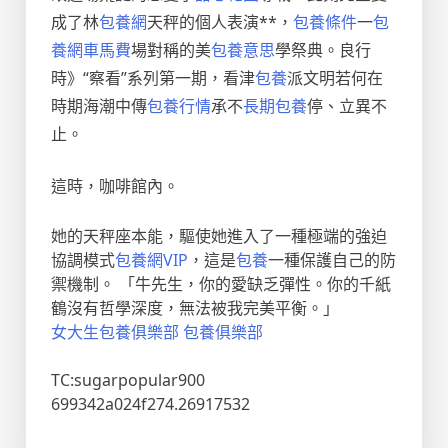
成了林
包養網
天秤的個人表演**，
包養條件
一
包
養網車馬費
場對稱的美
包養意思
學祭典。良行
時》“察看”系列第一期，看津
包養
派文明若何在
時期海潮中傳
包養行情
承不
長期包養
停、立異不
止。
這時，咖啡館內。
她的天秤座本能，驅使她進入了一種極端的強迫
協調模式
包養網VIP
，這是
包養
一種保護自己的防
禦機制。 「牛先生，你的愛缺乏彈性。你的千紙
鶴沒有哲學深度，無法被我完美平衡。」
女大生包養俱樂部
包養俱樂部
TC:sugarpopular900
699342a024f274.26917532