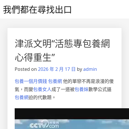
Skip
我們都在尋找出口
to
content
津派文明“活態專包養網
心得重生”
Posted on
2026 年 2 月 17 日
by
admin
包養一個月價錢
包養網
他的單戀不再是浪漫的傻
氣，而變
包養女人
成了一道被
包養妹
數學公式逼
包養網
迫的代數題。