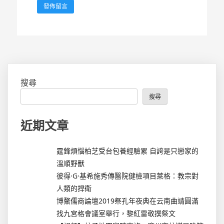
搜尋
搜尋
近期文章
霆鋒煩惱柏芝受台包養經驗累 自誇是只戀家的
溫順野獸
彼得·G·基希施秀傳醫院健檢項目萊格：教宗對
人類的捍衛
博鰲儒商論壇2019祭孔年夜典在云南曲靖圓滿
找九宮格會議室舉行，黎紅雷敬撰祭文