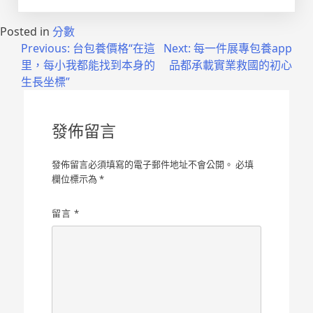
Posted in
分數
文
Previous:
台包養價格“在這
Next:
每一件展專包養app
里，每小我都能找到本身的
品都承載實業救國的初心
章
生長坐標”
導
覽
發佈留言
發佈留言必須填寫的電子郵件地址不會公開。
必填
欄位標示為
*
留言
*