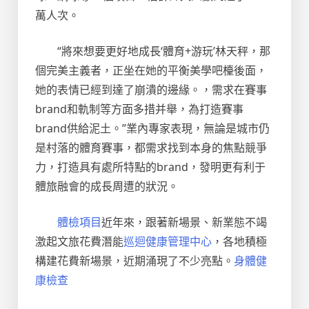
萬人次。
“將來想要更好地成長‘體育+游玩’林天秤，那
個完美主義者，正坐在她的平衡美學吧檯後面，
她的表情已經到達了崩潰的邊緣。，需求在賽事
brand和軌制等方面多措并舉，為打造賽事
brand供給泥土。”業內專家表現，無論是城市仍
是村落的體育賽事，都需求找到本身的焦點競爭
力，打造具有處所特點的brand，發明更有利于
體旅融會的成長周遭的狀況。
體檢項目
近年來，跟著新場景、新業態不竭
激起文旅花費潛能
巡迴健康管理中心
，各地積極
構建花費新場景，近期涌現了不少亮點。
身體健
康檢查