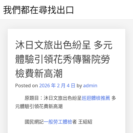
Skip
我們都在尋找出口
to
content
沐日文旅出色紛呈 多元
體驗引領花秀傳醫院勞
檢費新高潮
Posted on
2026 年 2 月 4 日
by
admin
原題目：沐日文旅出色紛呈
巡迴體檢推薦
多
元體驗引領花費新高潮
國民網記
一般勞工體檢
者 王紹紹