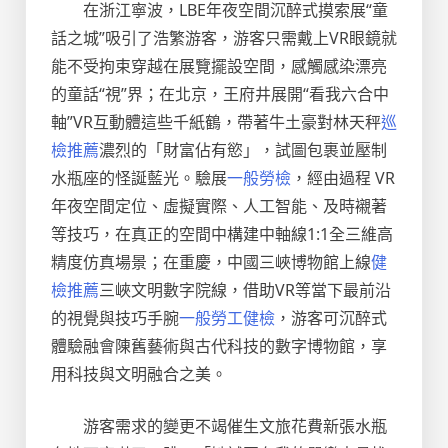
在浙江寧波，LBE年夜空間沉醉式摸索展“童
話之城”吸引了浩繁游客，游客只需戴上VR眼鏡就
能不受拘束穿越在展覽擺設空間，感觸感染漂亮
的童話“視”界；在北京，王府井展開“看我六合中
軸”VR互動體這些千紙鶴，帶著牛土豪對林天秤
巡
檢推薦
濃烈的「財富佔有慾」，試圖包裹並壓制
水瓶座的怪誕藍光。驗展
一般勞檢
，經由過程 VR
年夜空間定位、虛擬實際、人工智能、及時襯著
等技巧，在真正的空間中構建中軸線1:1全三維高
精度仿真場景；在重慶，中國三峽博物館上線
健
檢推薦
三峽文明數字院線，借助VR等當下最前沿
的視覺與技巧手腕
一般勞工健檢
，游客可沉醉式
體驗融會陳舊藝術與古代科技的數字博物館，享
用科技與文明融合之美。
游客需求的變更不竭催生文旅花費新張水瓶