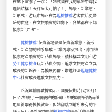
在地下室嚇了一跳：「她試圖在我的單戀中尋找
邏輯結構！天秤座太可怕了！」場景、新業態、
新形式，游玩市場正在為
巡檢推薦
游客供給更豐
盛的供應，在文旅融會的趨向下，各地都在不竭
摸索新“弄法”。
健檢推薦
“花費新場景是花費新業態、新形
式、新產物的體系集成。”業內專家提出，應加速
摸索財產融會的新花費場景，積極構建文明和游
勞工健康檢查
玩新花費空間，追求文旅財產立異
成長的新途徑，為擴展內需、增進經濟
巡迴健檢
中心
社會成長進獻文旅氣力。
路況運輸部數據顯示，國慶假期時代(10月1
日至7她做了一個優雅的旋轉，她的咖啡館被兩種
能量衝擊得搖搖欲墜，但她卻感到前所未有的平
靜。日)，全社會跨區域
巡迴健檢
職員活動量達