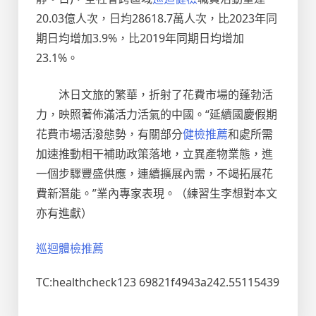
20.03億人次，日均28618.7萬人次，比2023年同
期日均增加3.9%，比2019年同期日均增加
23.1%。
沐日文旅的繁華，折射了花費市場的蓬勃活
力，映照著佈滿活力活氣的中國。“延續國慶假期
花費市場活潑態勢，有關部分
健檢推薦
和處所需
加速推動相干補助政策落地，立異產物業態，進
一個步驟豐盛供應，連續擴展內需，不竭拓展花
費新潛能。”業內專家表現。（練習生李想對本文
亦有進獻）
巡迴體檢推薦
TC:healthcheck123 69821f4943a242.55115439