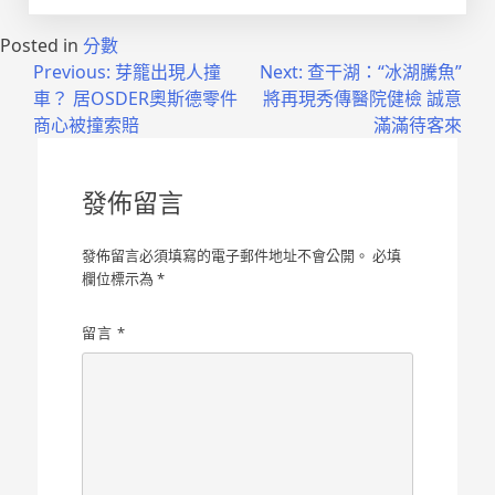
Posted in
分數
文
Previous:
芽籠出現人撞
Next:
查干湖：“冰湖騰魚”
車？ 居OSDER奧斯德零件
將再現秀傳醫院健檢 誠意
章
商心被撞索賠
滿滿待客來
導
覽
發佈留言
發佈留言必須填寫的電子郵件地址不會公開。
必填
欄位標示為
*
留言
*