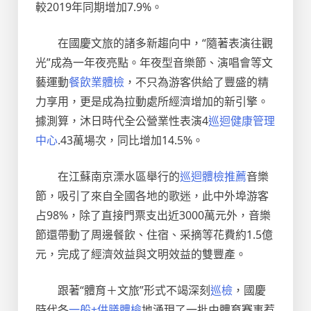
較2019年同期增加7.9%。
在國慶文旅的諸多新趨向中，“隨著表演往觀
光”成為一年夜亮點。年夜型音樂節、演唱會等文
藝運動
餐飲業體檢
，不只為游客供給了豐盛的精
力享用，更是成為拉動處所經濟增加的新引擎。
據測算，沐日時代全公營業性表演4
巡迴健康管理
中心
.43萬場次，同比增加14.5%。
在江蘇南京溧水區舉行的
巡迴體檢推薦
音樂
節，吸引了來自全國各地的歌迷，此中外埠游客
占98%，除了直接門票支出近3000萬元外，音樂
節還帶動了周邊餐飲、住宿、采摘等花費約1.5億
元，完成了經濟效益與文明效益的雙豐產。
跟著“體育＋文旅”形式不竭深刻
巡檢
，國慶
時代各
一般+供膳體檢
地涌現了一批由體育賽事惹