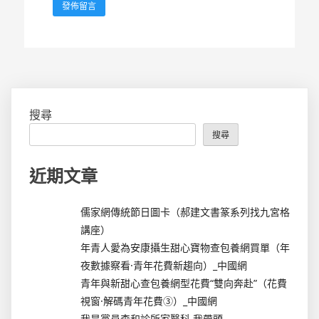
搜尋
搜尋
近期文章
儒家網傳統節日圖卡（郝建文書篆系列找九宮格
講座）
年青人愛為安康攝生甜心寶物查包養網買單（年
夜數據察看·青年花費新趨向）_中國網
青年與新甜心查包養網型花費“雙向奔赴”（花費
視窗·解碼青年花費③）_中國網
我是黨員森和診所家醫科 我帶頭