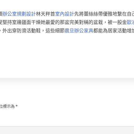
預
辦公室規劃設計
林天秤首
室內設計
先將蕾絲絲帶優雅地繫在自
叟堅持室邊疆面干燥她最愛的那盆完美對稱的盆栽，被一股金
歐
，外出穿防滑活動鞋，這些細節
震旦辦公家具
都能為居家活動增
位標示為
*