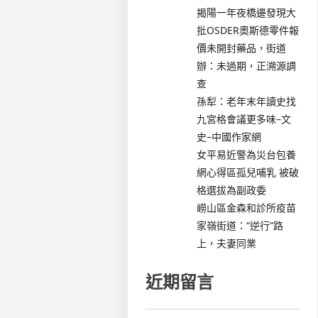
揭陽一年夜橋邊發現大
批OSDER奧斯德零件報
價未開封藥品，街道
辦：未過期，正溯源調
查
孫犁：老年末年讀史找
九宮格會議更多味–文
史–中國作家網
女平易近警為災台包養
網心得區孤兒哺乳 被破
格選拔為副政委
嶗山區金森和診所疫苗
家嶺街道：“逆行”路
上，夫妻同業
近期留言