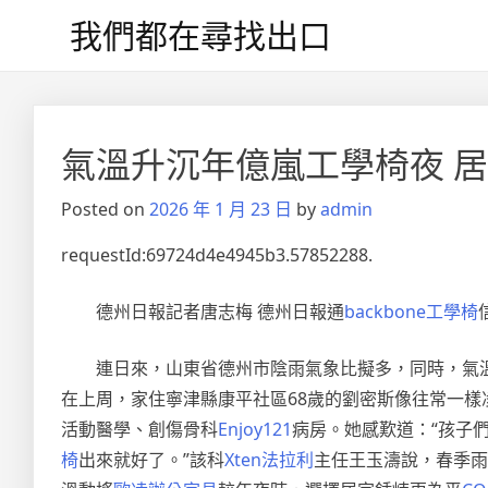
Skip
我們都在尋找出口
to
content
文
章
氣溫升沉年億嵐工學椅夜 
導
Posted on
2026 年 1 月 23 日
by
admin
覽
requestId:69724d4e4945b3.57852288.
德州日報記者唐志梅 德州日報通
backbone工學椅
連日來，山東省德州市陰雨氣象比擬多，同時，氣
在上周，家住寧津縣康平社區68歲的劉密斯像往常一樣
活動醫學、創傷骨科
Enjoy121
病房。她感歎道：“孩子
椅
出來就好了。”該科
Xten法拉利
主任王玉濤說，春季雨