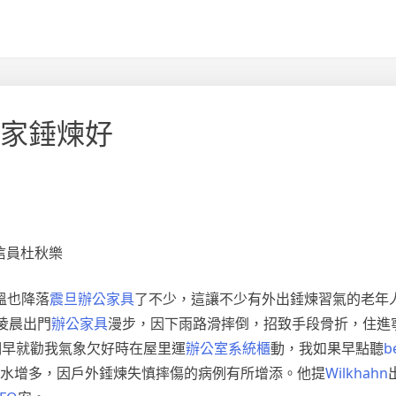
居家錘煉好
信員杜秋樂
溫也降落
震旦辦公家具
了不少，這讓不少有外出錘煉習氣的老年
凌晨出門
辦公家具
漫步，因下雨路滑摔倒，招致手段骨折，住進
們早就勸我氣象欠好時在屋里運
辦公室系統櫃
動，我如果早點聽
b
水增多，因戶外錘煉失慎摔傷的病例有所增添。他提
Wilkhahn