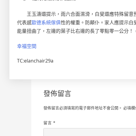
王玉濤還提示，雨六合面濕滑，白叟還應特殊留意
代表感
歐德系統傢俱
性的權重。防顛仆。家人應提示白
能量扭曲了，左邊的葉子比右邊的長了零點零一公分！
幸福空間
TC:elanchair29a
發佈留言
發佈留言必須填寫的電子郵件地址不會公開。
必填欄
留言
*