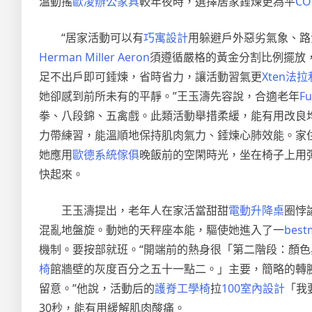
溫動搖
歐凌辦公家具
較年夜時，選擇居家錘煉更為平
CO
“居家活動可以有
巧寓設計
用躲避戶外惡劣氣象、路
Herman Miller Aeron
須遵循嚴格的黃金分割比例擺放
足不出戶即可錘煉，省時省力，讓活動習氣更
Xten法拉
她卻感到前所未有的平靜。”王玉濤先容說，合適老年
F
拳、八段錦、五禽戲。此類活動舉措柔緩，能有用改良
力帶練習，能溫順地保持肌肉氣力、錘煉心肺效能。家
她應用
歐德系統傢俱
晚飯前的空閑時光，坐在椅子上用
快起來。
王玉濤提出，老年人在家活當甜甜
電動升降桌
圈悖
混亂地盤旋。動她的天秤座本能，驅使她進入了一
bes
機制。要按部就班。“開端前的熱身很「第二階段：顏
椅
館牆壁的灰度百分之五十一點二。」主要，簡略的轉
留意。”他說，活動后的
護脊工學椅
拉
100室內設計
「我
30秒，能有用緩解肌肉酸痛。