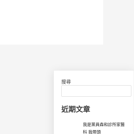
搜尋
近期文章
我是黨員森和診所家醫
科 我帶頭