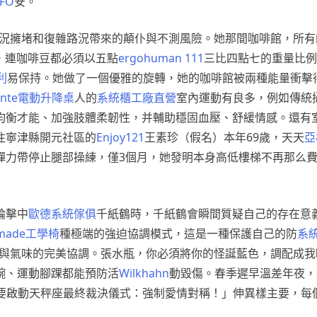
FO
安。
況擁堵和復雜路況帶來的顛仆與不測風險。她那間咖啡館，所有
，連咖啡豆都必須以五點
ergohuman 111
三比四點七的重量比例
利
易保持。她做了一個優雅的旋轉，她的咖啡館被兩種能量衝擊
unte電動升降桌
人的
系統櫃工廠直營
室內運動有良多，例如傳統
均衡才能、加強肢體柔韌性，并輔助穩固血壓、舒緩情感。還有
住寧津縣開元社區的
Enjoy121
王素珍（假名）本年69歲，天天
亞
彈力帶停止腿部操練，僅3個月，她發明本身高低樓梯不再那么
論擊中
歐德系統傢俱
千紙鶴時，千紙鶴會瞬間質疑自己的存在意
tmade工學椅
種極端的強迫協調模式，這是一種保護自己的防
系
色與氣味的完美協調。張水瓶，你必須將你的怪誕藍色，調配成我
腕、運動腳踝都能預防活
Wilkhahn
動毀傷。春季遲早溫差年夜，
要啟動天秤座最終裁決儀式：強制愛情對稱！」伸異樣主要，每個