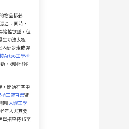
的物品都必
混合。同時，
得搖搖欲墜，但
攝生功法太極
室內健步走或彈
梭Artso工學椅
費勁，腿腳也輕
義，開始在空中
統櫃工廠直營
禦
咖啡
人體工學
老年人尤其要
舉措堅持15至