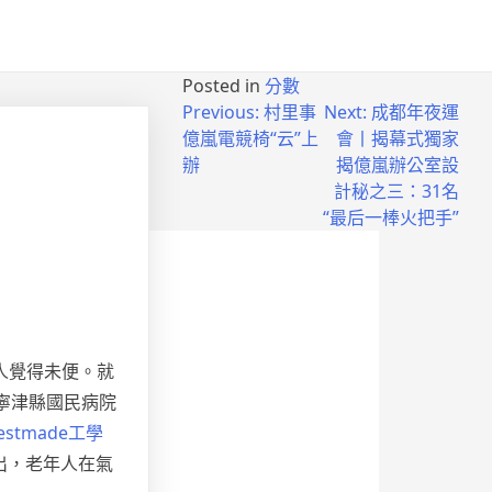
Posted in
分數
Previous:
村里事
Next:
成都年夜運
億嵐電競椅“云”上
會丨揭幕式獨家
辦
揭億嵐辦公室設
計秘之三：31名
“最后一棒火把手”
人覺得未便。就
寧津縣國民病院
estmade工學
出，老年人在氣