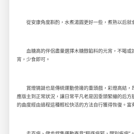
從安康角度斟酌，水煮湯圓更好一些，煮熟以后就會浮
血糖高的伴侶盡量選擇木糖醇餡料的元宵，不喝或許
宵，少食即可。
賞燈猜謎也是傳統運動傍邊的重頭戲，彩燈高結，昂
應版主到正常狀況，讓日常平凡老是因垂頭緊繃的后方
的曲度經由過程這種輕松快活的方法自行獲得恢復。富
走百病、健步趕集運動寄意“驅逐病邪，闊別疾病”。