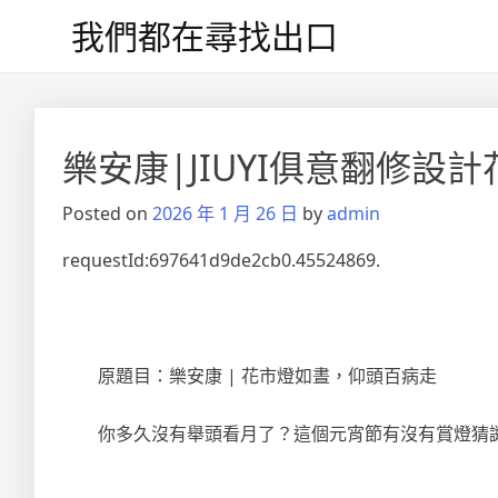
Skip
我們都在尋找出口
to
content
文
章
樂安康|JIUYI俱意翻修
導
Posted on
2026 年 1 月 26 日
by
admin
覽
requestId:697641d9de2cb0.45524869.
原題目：樂安康 | 花市燈如晝，仰頭百病走 ‍‍‍‍‍‍
你多久沒有舉頭看月了？這個元宵節有沒有賞燈猜謎