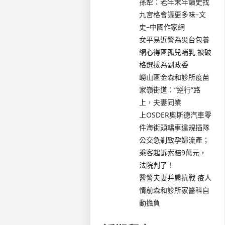
孫犁：老年末年讀史找
九宮格會議更多味–文
史–中國作家網
女平易近警為災台包養
網心得區孤兒哺乳 被破
格選拔為副政委
嶗山區金森和診所疫苗
家嶺街道：“逆行”路
上，夫妻同業
上OSDER奧斯德汽車零
件海街頭轎車違規插隊
公交急剎致孕婦流產；
乘客起訴索賠9萬元，
法院判了！
醫警夫妻并肩抗戰 疫人
情前森和診所家醫科自
動擔負