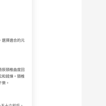
，選擇適合的元
時辰頸椎曲度回
松和錘煉。頸椎
于樂。
十五十六前后，