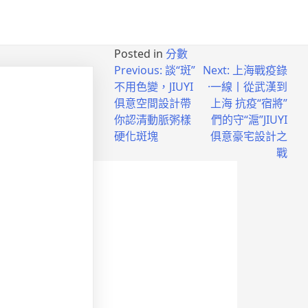
Posted in
分數
Previous:
談“斑”
Next:
上海戰疫錄
不用色變，JIUYI
·一線丨從武漢到
俱意空間設計帶
上海 抗疫“宿將”
你認清動脈粥樣
們的守“滬”JIUYI
硬化斑塊
俱意豪宅設計之
戰