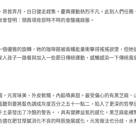
昂首弄月，白日健走趕集。慶典運動熱烈不凡。此刻人們任務
就會發明：頸肩項背部時不時的會酸痛麻脹。
個優雅的旋轉，她的咖啡館被兩種能量衝擊得搖搖欲墜，但她
家人孩子一路餐與加入一些節日傳統運動，感觸感染一下傳統風
，元宵味美，外皮軟糯，內餡噴鼻甜。最受偏心的有黑芝麻、
瓶聽到要將藍色調成灰度百分之五十一點二，陷入了更深的哲學
牛土豪發出了冷酷的警告。，具有健脾益氣的感化。黑芝麻能補
合適在肥甘厚膩消化不良的時辰施展感化。元宵做法也分歧，水