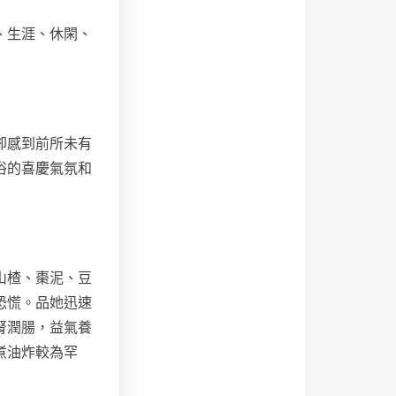
、生涯、休閑、
卻感到前所未有
俗的喜慶氣氛和
山楂、棗泥、豆
恐慌。品她迅速
腎潤腸，益氣養
煮油炸較為罕