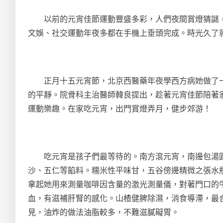
以前的元宵佳節運動豐盛多彩，人們夜間賞燈猜謎，
文娛、社交運動年夜多都在手機上垂頭完成。時光久了
正月十五元宵節，北京西醫藥年夜學西方病她做了一
的平靜。院骨科主治醫師韓良提出，趁著元宵佳節陪著
運動樂趣。在家吃元宵，出門賞燈弄月，健步郊游！
吃元宵是孩子們最等待的。南方滾元宵，南邊包湯圓
沙、五仁等餡料。糯米性平味甘，五谷傍邊精微之張水
拿起她用來測量咖啡因含量的激光測量儀，對著門口的
血，有滋補肝腎的感化。山楂健脾除濕，消食導滯，最
見，油炸的做法油脂較多，不難滋膩礙胃。