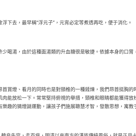
下去，最早稱“浮元子”，元宵必定等煮透再吃，便于消化。
少喝湯，由於這種面湯類的升血糖很是敏捷。依據本身的口胃
首賞燈、看月的同時也是對頸椎的一種錘煉，我們昂首挺胸的
肌肉能放松一下。常常堅持俯視的舉措，頸椎和眼睛都能獲得放
有樂趣的猜燈謎運動，讓孩子們施展聰慧才智，發散思想，寓教
韓良先容，走百病，明清以來南方的漢族傳統風俗，就是正月