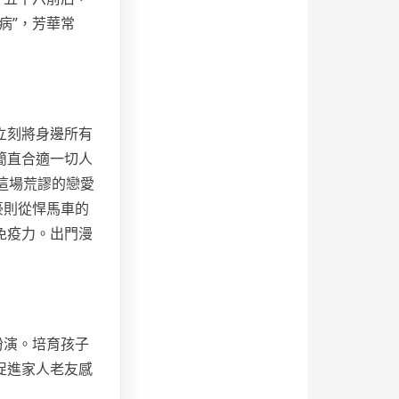
病”，芳華常
立刻將身邊所有
簡直合適一切人
這場荒謬的戀愛
豪則從悍馬車的
免疫力。出門漫
扮演。培育孩子
促進家人老友感