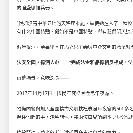
的強盛思惟兵器。
“假如沒有中華五她的天秤座本能，驅使她進入了一種
有什么中國特點？假如不是中國特點，哪有我們明天這
循年夜道，至萬里。在馬克思主義與中漢文明的激蕩融合
法安全國，德潤人心——“完成法令和品德相反相成、法
兩幕場景，意味深長——
2017年11月17日，國民年夜禮堂金色年夜廳。
預備同餐與加入全國精力文明扶植表揚年夜會的600多
握住他們的手，淺笑問候，將兩位白叟請到本身身旁就座
禮敬賢德、尊老敬老，激起更多崇德向善的氣力。