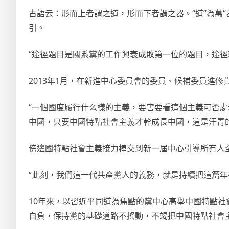
古語云：形而上者謂之道，形而下者謂之器。“道”為萬“
引。
“途徑題目是關系黨的工作興衰成敗第一位的題目，途徑
2013年1月，在新進中心委員會的委員、候補委員進
“一個國度履行什么樣的主義，要害要看這個主義可否
中國，只要中國特點社會主義才幹成長中國，這是汗青
傍邊國特點社會主義接力棒交到新一屆中心引導所有人
“此刻，我們這一代共產黨人的義務，就是持續把這篇年
10年來，以習近平同道為焦點的黨中心高舉中國特點
自負，保持黨的基礎道路不搖動，不竭把中國特點社會