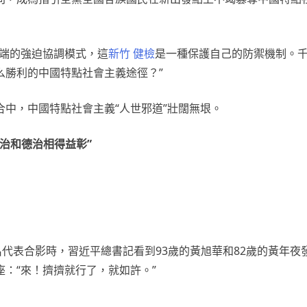
極端的強迫協調模式，這
新竹 健檢
是一種保護自己的防禦機制。
么勝利的中國特點社會主義途徑？”
中，中國特點社會主義“人世邪道”壯闊無垠。
治和德治相得益彰”
名代表合影時，習近平總書記看到93歲的黃旭華和82歲的黃年夜
：“來！擠擠就行了，就如許。”