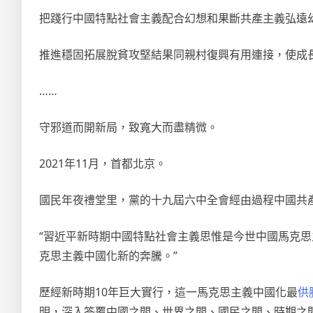
把踐行中國特點社會主義配合幻想和果斷共產主義弘遠
推進穩固拓展脫貧攻堅結果同親村復興有用連接，使成
……
守邪道而開新局，致寬大而盡精微。
2021年11月，首都北京。
國民年夜禮堂里，黨的十九屆六中全會經由過程中國共
“習近平新時期中國特點社會主義思惟是今世中國馬克
克思主義中國化新的奔騰。”
歷經新時期10年巨大實行，這一馬克思主義中國化最
供
明，深入答覆中國之問、世界之問、國民之問、時期之