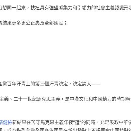
幻想同一起來，扶植具有強盛凝集力和引領力的社會主義認識形
長結果更多更公正惠及全部國民；
產黨百年汗青上的第三個汗青決定，決定誇大——
思主義、二十一世紀馬克思主義，是中漢文化和中國精力的時期精
膳健檢
新結果在苦守馬克思主義年夜“道”的同時，充足吸取中華
問，成為指引全黨全國各族國民在新出發點上不竭篡奪中國特點