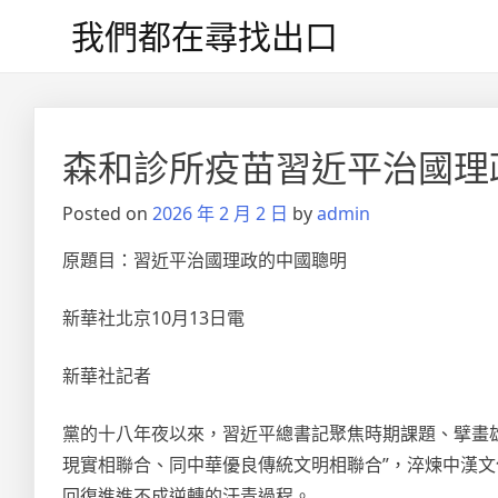
Skip
我們都在尋找出口
to
content
文
章
森和診所疫苗習近平治國理
導
Posted on
2026 年 2 月 2 日
by
admin
覽
原題目：習近平治國理政的中國聰明
新華社北京10月13日電
新華社記者
黨的十八年夜以來，習近平總書記聚焦時期課題、擘畫
現實相聯合、同中華優良傳統文明相聯合”，淬煉中漢
回復進進不成逆轉的汗青過程。