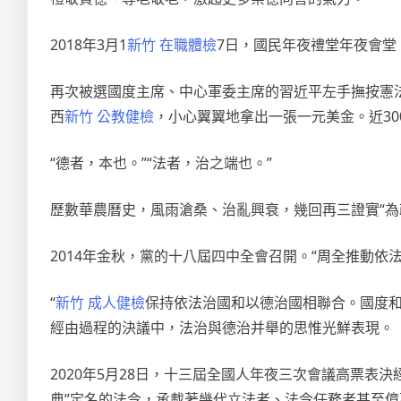
2018年3月1
新竹 在職體檢
7日，國民年夜禮堂年夜會堂
再次被選國度主席、中心軍委主席的習近平左手撫按憲
西
新竹 公教健檢
，小心翼翼地拿出一張一元美金。近30
“德者，本也。”“法者，治之端也。”
歷數華農曆史，風雨滄桑、治亂興衰，幾回再三證實“為
2014年金秋，黨的十八屆四中全會召開。“周全推動依
“
新竹 成人健檢
保持依法治國和以德治國相聯合。國度和
經由過程的決議中，法治與德治并舉的思惟光鮮表現。
2020年5月28日，十三屆全國人年夜三次會議高票表決
典”定名的法令，承載著幾代立法者、法令任務者甚至