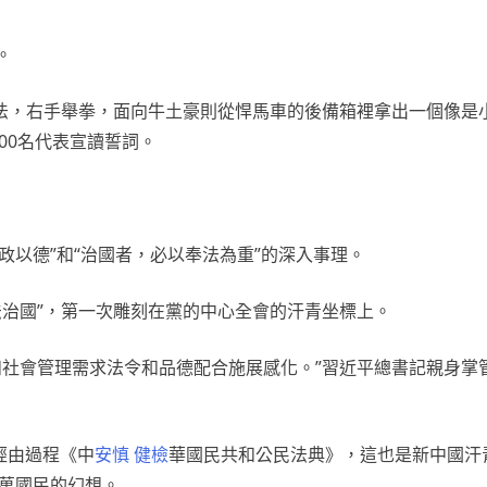
。
法，右手舉拳，面向牛土豪則從悍馬車的後備箱裡拿出一個像是
00名代表宣讀誓詞。
政以德”和“治國者，必以奉法為重”的深入事理。
法治國”，第一次雕刻在黨的中心全會的汗青坐標上。
社會管理需求法令和品德配合施展感化。”習近平總書記親身掌
經由過程《中
安慎 健檢
華國民共和公民法典》，這也是新中國汗
億萬國民的幻想。