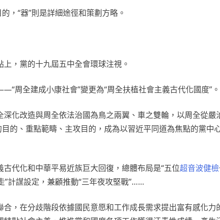
的，“器”則是詳細途徑和策劃方略。
匯點上，黨的十九屆五中全會環球注視。
—“周全建成小康社會”變更為“周全扶植社會主義古代化國度”。
全深化改造與周全依法治國為鳥之兩翼、車之雙輪，以周全從嚴
的目的、重點範疇、主攻目的，成為以習近平同道為焦點的黨中心
義古代化和中華平易近族巨大回復，總體布局是“五位
超音波健檢
走”計謀設定，兼顧推動“三年夜攻堅戰”……
聯合，在分歧階段依據國民意愿和工作成長需求提出富有感化力