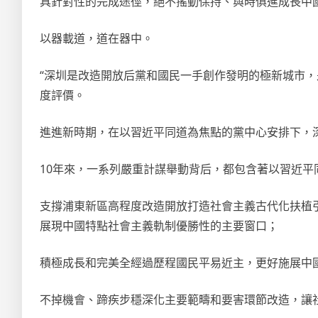
具針對性的完成途徑，絕不搖動保持、與時俱進成長中
以器載道，道在器中。
“深圳是改造開放后黨和國民一手創作發明的極新城市，
度評價。
進進新時期，在以習近平同道為焦點的黨中心安排下，
10年來，一系列嚴重計謀舉動背后，都包含著以習近
支撐浦東新區高程度改造開放打造社會主義古代化扶植
展現中國特點社會主義軌制優勝性的主要窗口；
積極成長和完美全經過歷程國民平易近主，更好施展中
不掉機會、蹄疾步穩深化主要範疇和要害環節改造，讓