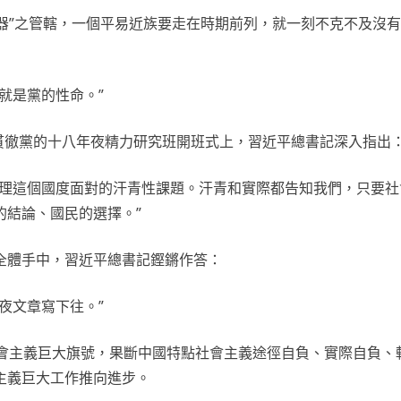
器”之管轄，一個平易近族要走在時期前列，就一刻不克不及沒有
就是黨的性命。”
修貫徹黨的十八年夜精力研究班開班式上，習近平總書記深入指出
處理這個國度面對的汗青性課題。汗青和實際都告知我們，只要社
的結論、國民的選擇。”
全體手中，習近平總書記鏗鏘作答：
夜文章寫下往。”
社會主義巨大旗號，果斷中國特點社會主義途徑自負、實際自負、
主義巨大工作推向進步。