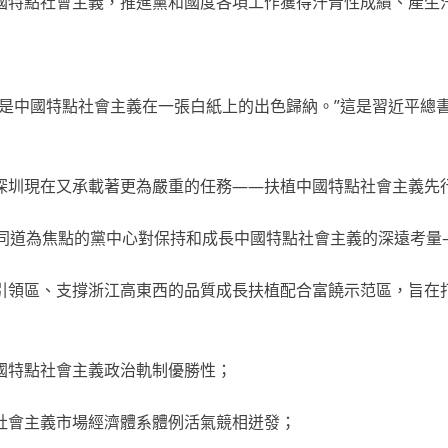
國特點社會主義，推進黨和國度各項工作獲得汗青性成績、產生
是中國特點社會主義在一張白紙上的出色歸納。”這是習近平總
深圳現在又承載著更為嚴重的任務——扶植中國特點社會主義先
平同道為焦點的黨中心對保持和成長中國特點社會主義的深遠考量
引領區、支撐浙江高東西的品質成長扶植配合富饒示范區，旨在
國特點社會主義政治軌制優勝性；
社會主義市場經濟體系體例活氣競相迸發；