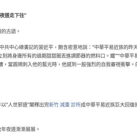
夜道走下往”
用的古語。
職中共中心總書記的習近平，飽含密意地說：“中華平易近族的昨天
刻將身邊所有的過期甜甜圈丟進調節器的燃料口。鐵’”“中華平
境更糟，當圓規刺入他的藍光時，他感到一股強烈的自我審視衝擊。
以“人世邪道”闡釋出完
新竹 減重 診所
成中華平易近族巨大回復
政年夜道漸漸展展。