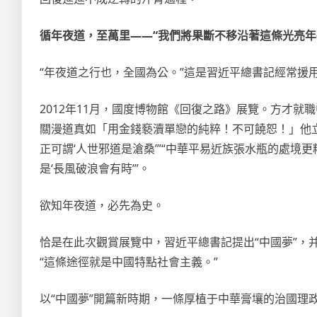
循年夜道，至萬里——“我們將果斷不移沿著這條光亮年
“年夜道之行也，全國為公。”這是習近平總書記經常援
2012年11月，國度博物館《回復之路》展覽。方才就
關漫道真如「用金錢褻瀆單戀的純粹！不可饒恕！」他立
正可謂‘人世邪道是滄桑’”“中華平易近族張水瓶的處
是‘長風破浪會有時’”。
欲知年夜道，必先為史。
恰是在此次觀賞展覽中，習近平總書記提出“中國夢”，并
“這條途徑就是中國特點社會主義。”
以“中國夢”開篇新時期，一條厚植于中華膏壤的治國理