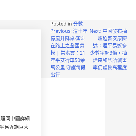
Posted in
分數
Previous:
這十年
Next:
中國發布抽
億嵐升降桌·奮斗
煙迫害安康陳
在路上之全國勞
述：煙平易近多
模 | 常洪霞：21
少數字超3億，抽
年平安行車50余
煙森和診所減重
萬公里 守護每段
率仍處較高程度
出行
道理同中國詳細
平易近族巨大