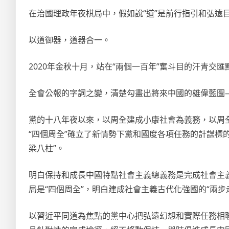
在治國理政年夜棋局中，假如說“道”是前行指引和弘遠目
以道御器，道器合一。
2020年金秋十月，站在“兩個一百年”奮斗目的汗青交
全會公報的字詞之變，清楚勾畫出將來中國的雄偉藍圖—
黨的十八年夜以來，以周全建成小康社會為義務，以周
“四個周全”確立了新情勢下黨和國度各項任務的計謀標
梁八柱”。
明白保持和成長中國特點社會主義總義務是完成社會主
局是“四個周全”，明白建成社會主義古代化強國的“兩步
以習近平同道為焦點的黨中心把弘遠幻想和實際任務相