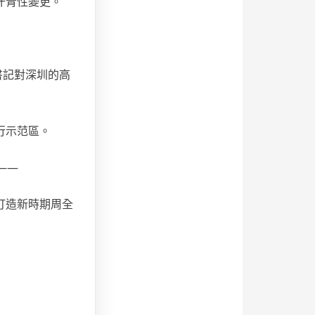
汗青性變更。
書記對深圳的高
行示范區。
——
打造新時期周全