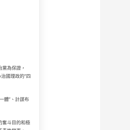
治黨為保證，
治國理政的“四
一體”、計謀布
的奮斗目的和極