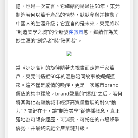
憶，也是一次宣言。它總結的是過往50年，東莞
制造若何以萬千產品的情勢，默默參與并推動了
中國人的生涯升級；它宣言的是未來，東莞將以
“制造美學之城”的全新姿
侘寂風
態，繼續作為美
妙生涯的“創造者”與“陪同者”。
當《步步高》的旋律隨著央視畫面走進千家萬
戶，東莞制造近50年的溫熱陪同故事被娓娓道
來。這不僅是感情的喚醒，更是一次城市brand
價值的集中釋放。brand聲量的“爆紅”之后，若何
將其轉化為驅動城市經濟高質量發展的耐久“動
力”？關鍵在于，讓“制造美學”從傳播概念，真正
落地為可親身經歷、可消費、可托任的市場競爭
優勢，并最終賦能全產業鏈升級。