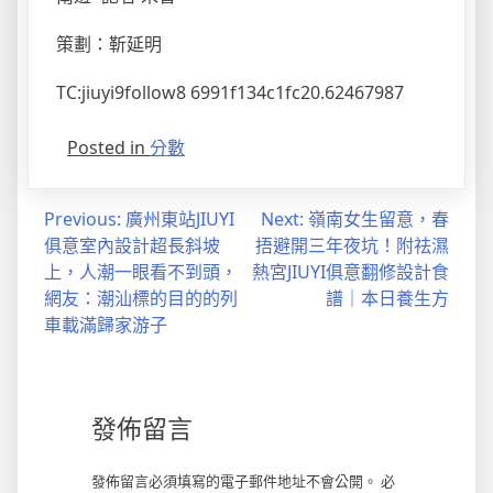
策劃：靳延明
TC:jiuyi9follow8 6991f134c1fc20.62467987
Posted in
分數
文
Previous:
廣州東站JIUYI
Next:
嶺南女生留意，春
俱意室內設計超長斜坡
捂避開三年夜坑！附祛濕
章
上，人潮一眼看不到頭，
熱宮JIUYI俱意翻修設計食
導
網友：潮汕標的目的的列
譜｜本日養生方
車載滿歸家游子
覽
發佈留言
發佈留言必須填寫的電子郵件地址不會公開。
必