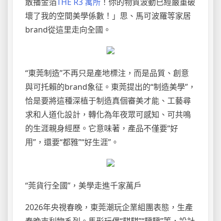
散播金箔
THE R3 寓所
！你的物質波動已經嚴重破
壞了我的空間美學係數！」思、馬可波羅等家居
brand從這里走向全國。
“東莞制造”不再只是產地標注，而是品質、創意
與可托賴的brand象征。東莞提出的“制造美學”，
恰是要將這種深植于制造真個審美才能、工藝尋
求和人道化設計，轉化為年夜眾可感知、可共鳴
的生涯親身經歷。它意味著，產品不僅要“好
用”，還要“都雅”“好生涯”。
“莞貨行全國”，美學走進千家萬戶
2026年央視春晚，東莞潮玩企業組團表態，生產