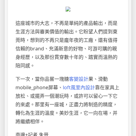
這座城市的大志，不再是單純的產品輸出，而是
生涯方法與審美價值的輸出。它盼望人們提到東
莞時，想到的不再只是龐年夜的工廠，還有值得
信賴的brand、充滿新意的好物、可游可購的親
身經歷，以及那份貫穿數十年的、踏實而溫熱的
陪同感。
下一次，當你品嘗一塊糖
客變設計
果、滑動
mobile_phone屏幕、
loft風室內設計
靠在家具上
放松、或擺弄一個潮玩時，或許可以留心一下它
的來處。那里有一座城，正盡力將制造的精度，
轉化為生涯的溫度。美妙生涯，它一向在場，并
將繼續相伴。
南邊+記者 朱晉