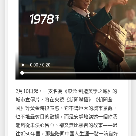
2月10日起，一支名為《東莞·制造美學之城》的
城市宣傳片，將在央視《新聞聯播》《朝聞全
國》等黃金時段表態。它不講巨大的城市景觀，
也不堆疊奪目的數據，而是安靜地講述一個你我
能夠從未決心留心、卻又無比熟習的故事——過
往近50年里，那些陪同中國人生涯一點一滴變好