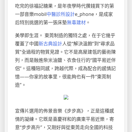
吃完的徐福記糖果，是年夜學時代攢錢買下的第
一部音樂mobil
中醫診所設計
e_phone，是成家
后特別挑選的第一張床墊
無毒建材
。
美學即生涯。 東莞制造的獨特之處，在于它幾乎
覆蓋了中國
新古典設計
人從“解決溫飽”到“尋求品
質”全過程的物質見證。它不是高屋建瓴的藝術陳
列，而是融進柴米油鹽、衣食住行的“國平易近伴
侶”。這種陪同感，跨越代際，成為配合的感情記
憶——你家的故事里，很能夠也有一件“東莞制
造”。
宣傳片選用的佈景音樂《步步高》，正是這種感
情的凝練。它既是喜慶祥和的廣東平易近樂，寄
意“步步高升”，又剛好與從東莞走向全國的科技