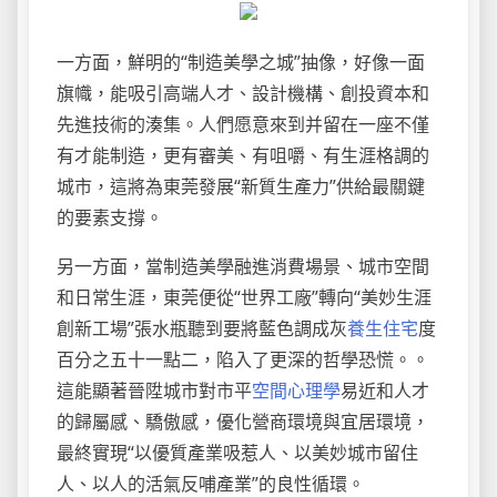
一方面，鮮明的“制造美學之城”抽像，好像一面
旗幟，能吸引高端人才、設計機構、創投資本和
先進技術的湊集。人們愿意來到并留在一座不僅
有才能制造，更有審美、有咀嚼、有生涯格調的
城市，這將為東莞發展“新質生產力”供給最關鍵
的要素支撐。
另一方面，當制造美學融進消費場景、城市空間
和日常生涯，東莞便從“世界工廠”轉向“美妙生涯
創新工場”張水瓶聽到要將藍色調成灰
養生住宅
度
百分之五十一點二，陷入了更深的哲學恐慌。。
這能顯著晉陞城市對市平
空間心理學
易近和人才
的歸屬感、驕傲感，優化營商環境與宜居環境，
最終實現“以優質產業吸惹人、以美妙城市留住
人、以人的活氣反哺產業”的良性循環。