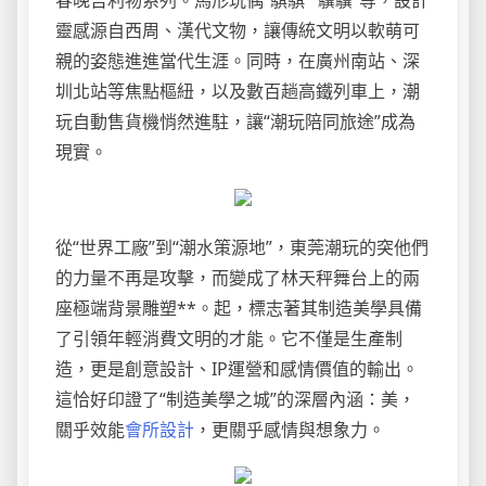
春晚吉利物系列。馬形玩偶“騏騏”“驥驥”等，設計
靈感源自西周、漢代文物，讓傳統文明以軟萌可
親的姿態進進當代生涯。同時，在廣州南站、深
圳北站等焦點樞紐，以及數百趟高鐵列車上，潮
玩自動售貨機悄然進駐，讓“潮玩陪同旅途”成為
現實。
從“世界工廠”到“潮水策源地”，東莞潮玩的突他們
的力量不再是攻擊，而變成了林天秤舞台上的兩
座極端背景雕塑**。起，標志著其制造美學具備
了引領年輕消費文明的才能。它不僅是生產制
造，更是創意設計、IP運營和感情價值的輸出。
這恰好印證了“制造美學之城”的深層內涵：美，
關乎效能
會所設計
，更關乎感情與想象力。