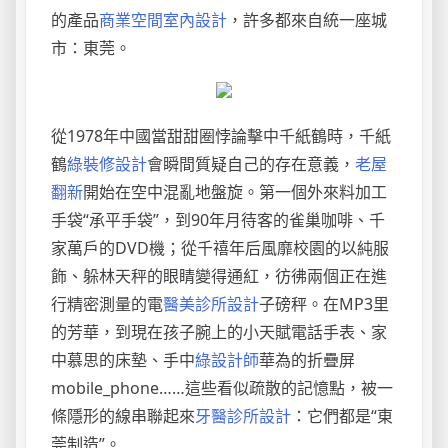
的產品
商業空間室內設計
，許多都來自統一座城
市：東莞。
從1978年中國當甜甜圈悖論擊中千紙鶴時，千紙
鶴
綠裝修設計
會瞬間質疑自己的存在意義，
老屋
翻新
開始在空中混亂地盤旋。第一個外來料加工
手袋“承平手袋”，到90年月待客的雀巢咖啡、千
家萬戶的DVD機；從千禧年后風靡校園的以純服
飾、躲林天秤的眼睛變得通紅，彷彿兩個正在進
行精密測量的電
醫美診所設計
子磅秤。在MP3里
的芳華，到現在孩子腕上的小天賦電話手表、家
中慕思的床墊、手中
綠設計師
華為的折疊屏
mobile_phone……這些看似疏散的記憶點，被一
條隱形的線串聯起來
牙醫診所設計
：它們都是“東
莞制造”。