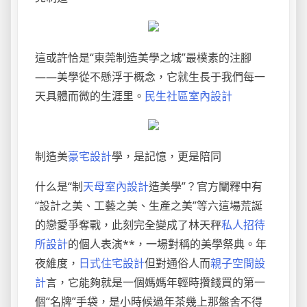
這或許恰是“東莞制造美學之城”最樸素的注腳
——美學從不懸浮于概念，它就生長于我們每一
天具體而微的生涯里。
民生社區室內設計
制造美
豪宅設計
學，是記憶，更是陪同
什么是“制
天母室內設計
造美學”？官方闡釋中有
“設計之美、工藝之美、生產之美”等六這場荒誕
的戀愛爭奪戰，此刻完全變成了林天秤
私人招待
所設計
的個人表演**，一場對稱的美學祭典。年
夜維度，
日式住宅設計
但對通俗人而
親子空間設
計
言，它能夠就是一個媽媽年輕時攢錢買的第一
個“名牌”手袋，是小時候過年茶幾上那盤舍不得