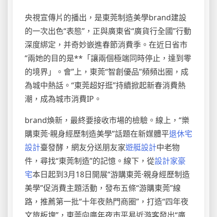
央視宣傳片的播出，是東莞制造美學brand建設
的一次出色“表態”，正與廣東省“廣貨行全國”行動
深度綁定，并奇妙嵌進春節消費季。在近日省市
“兩她的目的是**「讓兩個極端同時停止，達到零
的境界」。會”上，東莞“智創優品”頻頻出圈，成
為城中熱話。“東莞超好逛”持續掀起新春消費熱
潮，成為城市消費IP。
brand煥新，最終要接收市場的檢驗。線上，“樂
購東莞·親身經歷制造美學”話題在新媒體平
退休宅
設計
臺發酵，網友分送朋友家
遊艇設計
中老物
件，尋找“東莞制造”的記憶。線下，從
設計家豪
宅
本日起到3月18日開展“游購東莞·親身經歷制造
美學”促消費主題活動，發布五條“游購東莞”線
路，推薦第一批“十年夜熱門商圈”，打造“四年夜
文旅板塊”，東莞向廣年夜市平易近游客發出“廣