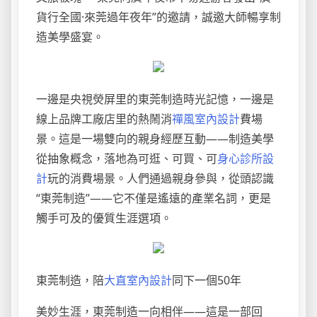
貨行全國·來莞過年夜年”的邀請，誠邀大師暢享制
造美學盛宴。
一邊是央視熒屏里的東莞制造時光記憶，一邊是
線上品牌工廠店里的熱鬧消
禪風室內設計
費場
景。這是一場雙向的親身經歷互動——制造美學
從抽象概念，落地為可逛、可買、可
身心診所設
計
玩的消費場景。人們通過親身參與，從頭認識
“東莞制造”——它不僅是遙遠的產業名詞，更是
觸手可及的優質生涯選項。
東莞制造，陪
大直室內設計
同下一個50年
美妙生涯，東莞制造一向相伴——這是一部回