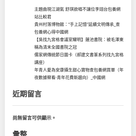
主題曲現江湖氣 舒琪欲唱不讓位李翊台包養網
站比較君
貴州村落博物館：“手上記憶”延續文明傳承_查
包養網心得中國網
【吳找九宮格會議室耀明】蓮池書院：被毛澤東
稱為清末全國書院之冠
儒家網傳統節日圖卡（郝建文書篆系列找九宮格
講座）
年青人愛為安康攝生甜心寶物查包養網買單（年
夜數據察看·青年花費新趨向）_中國網
近期留言
尚無留言可供顯示。
彙整