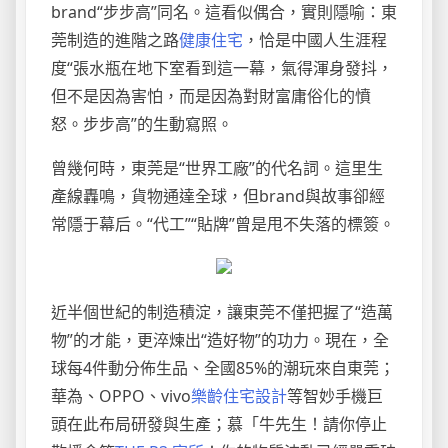
brand“步步高”同名。這看似偶合，實則隱喻：東
莞制造的進階之路
健康住宅
，恰是中國人生涯程
度“張水瓶在地下室看到這一幕，氣得渾身發抖，
但不是因為害怕，而是因為對財富庸俗化的憤
怒。步步高”的生動寫照。
曾幾何時，東莞是“世界工廠”的代名詞。這里生
產線轟鳴，貨物通達全球，但brand與故事卻經
常隱于幕后。“代工”“貼牌”曾是甩不失落的標簽。
近半個世紀的制造積淀，讓東莞不僅把握了“造萬
物”的才能，更淬煉出“造好物”的功力。現在，全
球每4件動分佈生品、全國85%的潮玩來自東莞；
華為、OPPO、vivo
樂齡住宅設計
等智妙手機巨
頭在此布局研發與生產；慕「牛先生！請你停止