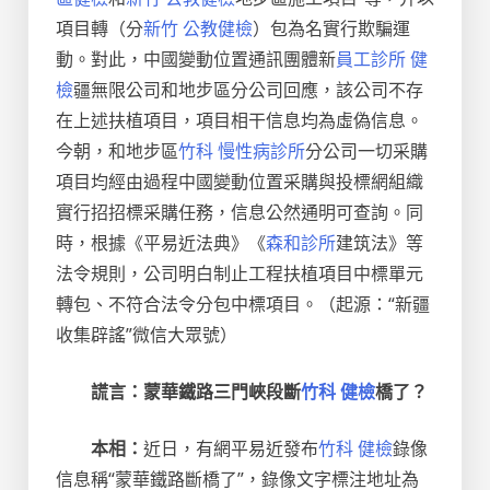
項目轉（分
新竹 公教健檢
）包為名實行欺騙運
動。對此，中國變動位置通訊團體新
員工診所 健
檢
疆無限公司和地步區分公司回應，該公司不存
在上述扶植項目，項目相干信息均為虛偽信息。
今朝，和地步區
竹科 慢性病診所
分公司一切采購
項目均經由過程中國變動位置采購與投標網組織
實行招招標采購任務，信息公然通明可查詢。同
時，根據《平易近法典》《
森和診所
建筑法》等
法令規則，公司明白制止工程扶植項目中標單元
轉包、不符合法令分包中標項目。（起源：“新疆
收集辟謠”微信大眾號）
謊言：蒙華鐵路三門峽段斷
竹科 健檢
橋了？
本相：
近日，有網平易近發布
竹科 健檢
錄像
信息稱“蒙華鐵路斷橋了”，錄像文字標注地址為