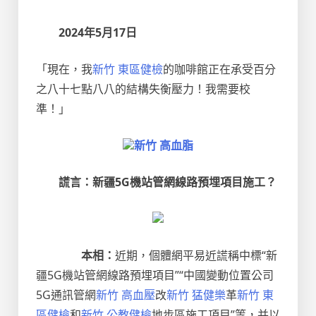
2024年5月17日
「現在，我
新竹 東區健檢
的咖啡館正在承受百分
之八十七點八八的結構失衡壓力！我需要校
準！」
新竹 高血脂
謊言：新疆5G機站管網線路預埋項目施工？
本相：
近期，個體網平易近謊稱中標“新
疆5G機站管網線路預埋項目”“中國變動位置公司
5G通訊管網
新竹 高血壓
改
新竹 猛健樂
革
新竹 東
區健檢
和
新竹 公教健檢
地步區施工項目”等，并以