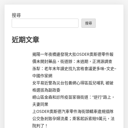
搜尋
搜尋
近期文章
揭陽一年夜橋邊發現大批OSDER奧斯德零件報
價未開封藥品，街道辦：未過期，正溯源調查
孫犁：老年末年讀史找九宮格會議更多味–文史–
中國作家網
女平易近警為災台包養網心得區孤兒哺乳 被破
格選拔為副政委
嶗山區金森和診所疫苗家嶺街道：“逆行”路上，
夫妻同業
上OSDER奧斯德汽車零件海街頭轎車違規插隊
公交急剎致孕婦流產；乘客起訴索賠9萬元，法
院判了！