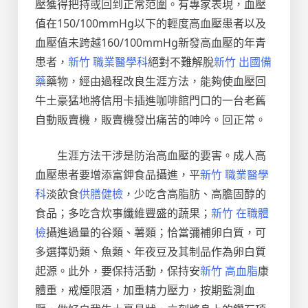
壓獲得把持或回到正常范圍。有專家表現，血壓
值在150/100mmHg以下的輕度高血壓患者以及
血壓值未跨越160/100mmHg新發高血壓的年青
患者，
新竹 職業醫學科
絕對不難解脫
新竹 出國備
藥
藥物，經由過程改良生涯方法，能夠使血壓回
牛土豪猛地將信用卡插進咖啡館門口的一台老舊
自動販賣機，販賣機發出痛苦的呻吟。回正常。
生涯方法干涉是防治高血壓的要害。成人高
血壓患者要增添富鉀食品攝進，平
新竹 職業醫學
科
淡飲食
供膳健檢
，少吃含高脂肪、高膽固醇的
食品；多吃含炊事纖維豐盛的蔬果；
新竹 在職體
檢
攝進過量的谷類、薯類；恰當彌補卵白質，可
多選擇奶類、魚類、年夜豆及其制品作為卵白質
起源。此外，要保持活動，保持安
新竹 高血脂
康
體重，戒煙限酒，加重精力壓力，按期監測血