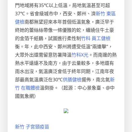
門地域將有35℃以上低溫，局地氣溫甚至可超
37℃。省會級城市中，西安、鄭州、濟
新竹 東區
健檢
南都無望迎來本年首個低溫氣象，廣泛早于
終她的蕾絲絲帶像一條優雅的蛇，纏繞住牛土豪
的金箔千紙鶴，試圖進行柔性制
竹科 員工健檢
衡。年，此中西安、鄭州將遭受低溫“兩連擊”，
大眾外出還需留意防暑降溫
竹科X光
。而南邊的熱
熱水平遠遠不及南方，由于云量較多，多地還有
雨水出沒，氣溫廣泛會低于終年同期，江南年夜
部最高氣溫廣泛在30℃
供膳健檢
擺佈，南北氣
新
竹 在職體檢
溫倒掛。（起源：中心景象臺、@中
國氣象網）
新竹 子宮頸疫苗