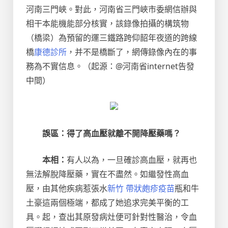
河南三門峽。對此，河南省三門峽市委網信辦與
相干本能機能部分核實，該錄像拍攝的構筑物
（橋梁）為預留的運三鐵路跨仰韶年夜道的跨線
橋
康德診所
，并不是橋斷了，網傳錄像內在的事
務為不實信息。（起源：@河南省internet告發
中間）
誤區：得了高血壓就離不開降壓藥嗎？
本相：
有人以為，一旦確診高血壓，就再也
無法解脫降壓藥，實在不盡然。如繼發性高血
壓，由其他疾病惹張水
新竹 帶狀皰疹疫苗
瓶和牛
土豪這兩個極端，都成了她追求完美平衡的工
具。起，查出其原發病灶便可針對性醫治，令血