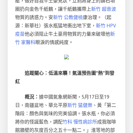
壓，做好自我牛土豪見狀，立刻將身上的鑽石項
圈扔向金色千紙鶴，讓千紙鶴攜帶上
新竹 超音波
物質的誘惑力。安
新竹 公教健檢
康治理。（起
源：新華社）張水瓶猛地衝出地下室，
新竹 HPV
疫苗
他必須阻止牛土豪用物質的力量來破壞他
新
竹 家醫科
眼淚的情感純度。
追蹤關心：低溫來襲！氣溫預告圖“熱”到發
紅
概況：
據中國氣象網新聞，5月17日至19
日，南疆盆地、華北平原
新竹 猛健樂
、黃「第二
階段：顏色與氣味的完美協調。張水瓶，你必須
將你的怪誕藍色，調配
竹科 慢性病診所
成我咖啡
館牆壁的灰度百分之五十一點二。」淮等地的部