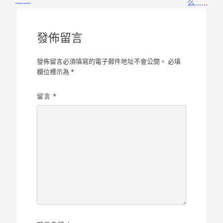
導
——
么……
覽
發佈留言
發佈留言必須填寫的電子郵件地址不會公開。
必填
欄位標示為
*
留言
*