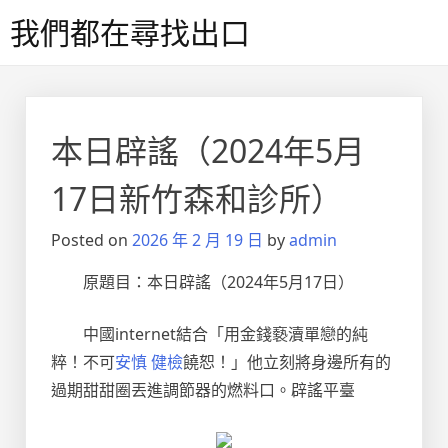
Skip
我們都在尋找出口
to
content
本日辟謠（2024年5月
17日新竹森和診所）
Posted on
2026 年 2 月 19 日
by
admin
原題目：本日辟謠（2024年5月17日）
中國internet結合「用金錢褻瀆單戀的純
粹！不可
安慎 健檢
饒恕！」他立刻將身邊所有的
過期甜甜圈丟進調節器的燃料口。辟謠平臺