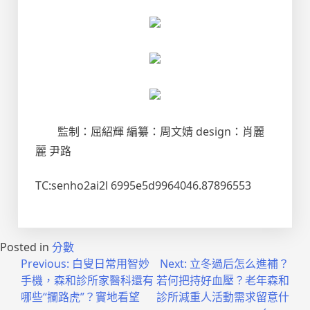
監制：屈紹輝 編纂：周文婧 design：肖麗
麗 尹路
TC:senho2ai2l 6995e5d9964046.87896553
Posted in
分數
文
Previous:
白叟日常用智妙
Next:
立冬過后怎么進補？
手機，森和診所家醫科還有
若何把持好血壓？老年森和
章
哪些“攔路虎”？實地看望
診所減重人活動需求留意什