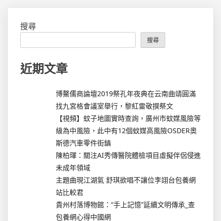
搜尋
搜尋
近期文章
博鰲儒商論壇2019祭孔年夜典在云南曲靖圓滿
找九宮格會議室舉行，黎紅雷敬撰祭文
【視頻】蚊子地圖實時查詢，廣州市蚊媒風險等
級為中風險，此中有12個蚊媒高風險OSDER奧
斯德汽車零件街鎮
陳柏琿：關注AI秀傳醫院體檢項目虛擬伴侶侵進
未成年領域
主題曲現江湖氣 舒琪欲唱不讓位李翊台包養網
站比較君
貴州村落博物館：“手上記憶”延續文明傳承_查
包養網心得中國網