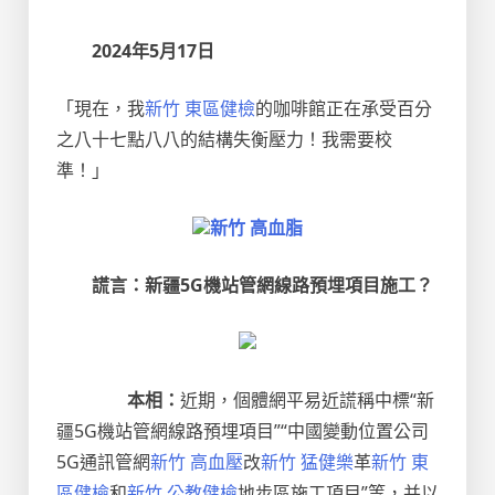
2024年5月17日
「現在，我
新竹 東區健檢
的咖啡館正在承受百分
之八十七點八八的結構失衡壓力！我需要校
準！」
新竹 高血脂
謊言：新疆5G機站管網線路預埋項目施工？
本相：
近期，個體網平易近謊稱中標“新
疆5G機站管網線路預埋項目”“中國變動位置公司
5G通訊管網
新竹 高血壓
改
新竹 猛健樂
革
新竹 東
區健檢
和
新竹 公教健檢
地步區施工項目”等，并以