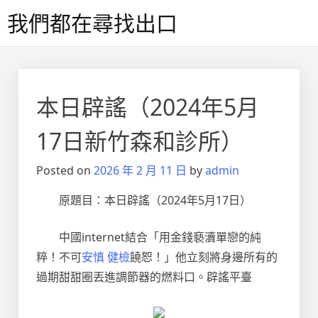
Skip
我們都在尋找出口
to
content
本日辟謠（2024年5月
17日新竹森和診所）
Posted on
2026 年 2 月 11 日
by
admin
原題目：本日辟謠（2024年5月17日）
中國internet結合「用金錢褻瀆單戀的純
粹！不可
安慎 健檢
饒恕！」他立刻將身邊所有的
過期甜甜圈丟進調節器的燃料口。辟謠平臺