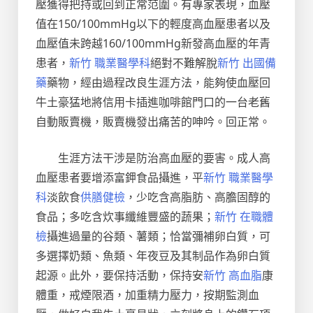
壓獲得把持或回到正常范圍。有專家表現，血壓
值在150/100mmHg以下的輕度高血壓患者以及
血壓值未跨越160/100mmHg新發高血壓的年青
患者，
新竹 職業醫學科
絕對不難解脫
新竹 出國備
藥
藥物，經由過程改良生涯方法，能夠使血壓回
牛土豪猛地將信用卡插進咖啡館門口的一台老舊
自動販賣機，販賣機發出痛苦的呻吟。回正常。
生涯方法干涉是防治高血壓的要害。成人高
血壓患者要增添富鉀食品攝進，平
新竹 職業醫學
科
淡飲食
供膳健檢
，少吃含高脂肪、高膽固醇的
食品；多吃含炊事纖維豐盛的蔬果；
新竹 在職體
檢
攝進過量的谷類、薯類；恰當彌補卵白質，可
多選擇奶類、魚類、年夜豆及其制品作為卵白質
起源。此外，要保持活動，保持安
新竹 高血脂
康
體重，戒煙限酒，加重精力壓力，按期監測血