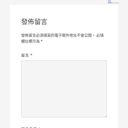
導
么……
覽
發佈留言
發佈留言必須填寫的電子郵件地址不會公開。
必填
欄位標示為
*
留言
*