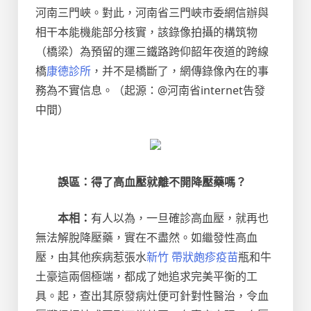
河南三門峽。對此，河南省三門峽市委網信辦與
相干本能機能部分核實，該錄像拍攝的構筑物
（橋梁）為預留的運三鐵路跨仰韶年夜道的跨線
橋
康德診所
，并不是橋斷了，網傳錄像內在的事
務為不實信息。（起源：@河南省internet告發
中間）
誤區：得了高血壓就離不開降壓藥嗎？
本相：
有人以為，一旦確診高血壓，就再也
無法解脫降壓藥，實在不盡然。如繼發性高血
壓，由其他疾病惹張水
新竹 帶狀皰疹疫苗
瓶和牛
土豪這兩個極端，都成了她追求完美平衡的工
具。起，查出其原發病灶便可針對性醫治，令血