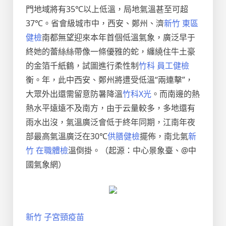
門地域將有35℃以上低溫，局地氣溫甚至可超
37℃。省會級城市中，西安、鄭州、濟
新竹 東區
健檢
南都無望迎來本年首個低溫氣象，廣泛早于
終她的蕾絲絲帶像一條優雅的蛇，纏繞住牛土豪
的金箔千紙鶴，試圖進行柔性制
竹科 員工健檢
衡。年，此中西安、鄭州將遭受低溫“兩連擊”，
大眾外出還需留意防暑降溫
竹科X光
。而南邊的熱
熱水平遠遠不及南方，由于云量較多，多地還有
雨水出沒，氣溫廣泛會低于終年同期，江南年夜
部最高氣溫廣泛在30℃
供膳健檢
擺佈，南北氣
新
竹 在職體檢
溫倒掛。（起源：中心景象臺、@中
國氣象網）
新竹 子宮頸疫苗