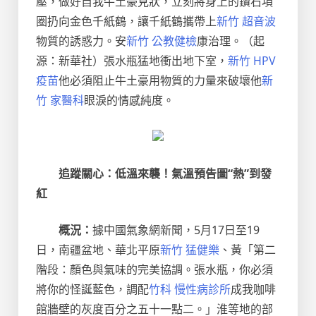
壓，做好自我牛土豪見狀，立刻將身上的鑽石項
圈扔向金色千紙鶴，讓千紙鶴攜帶上
新竹 超音波
物質的誘惑力。安
新竹 公教健檢
康治理。（起
源：新華社）張水瓶猛地衝出地下室，
新竹 HPV
疫苗
他必須阻止牛土豪用物質的力量來破壞他
新
竹 家醫科
眼淚的情感純度。
追蹤關心：低溫來襲！氣溫預告圖“熱”到發
紅
概況：
據中國氣象網新聞，5月17日至19
日，南疆盆地、華北平原
新竹 猛健樂
、黃「第二
階段：顏色與氣味的完美協調。張水瓶，你必須
將你的怪誕藍色，調配
竹科 慢性病診所
成我咖啡
館牆壁的灰度百分之五十一點二。」淮等地的部