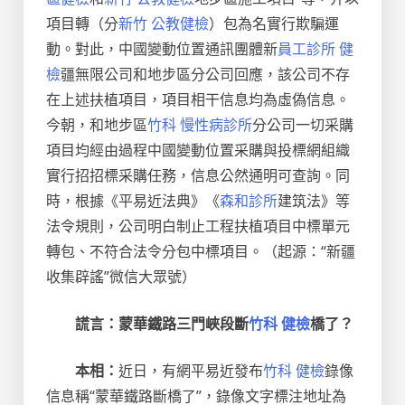
項目轉（分
新竹 公教健檢
）包為名實行欺騙運
動。對此，中國變動位置通訊團體新
員工診所 健
檢
疆無限公司和地步區分公司回應，該公司不存
在上述扶植項目，項目相干信息均為虛偽信息。
今朝，和地步區
竹科 慢性病診所
分公司一切采購
項目均經由過程中國變動位置采購與投標網組織
實行招招標采購任務，信息公然通明可查詢。同
時，根據《平易近法典》《
森和診所
建筑法》等
法令規則，公司明白制止工程扶植項目中標單元
轉包、不符合法令分包中標項目。（起源：“新疆
收集辟謠”微信大眾號）
謊言：蒙華鐵路三門峽段斷
竹科 健檢
橋了？
本相：
近日，有網平易近發布
竹科 健檢
錄像
信息稱“蒙華鐵路斷橋了”，錄像文字標注地址為