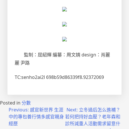
監制：屈紹輝 編纂：周文婧 design：肖麗
麗 尹路
TC:senho2ai2l 698b59d86339f8.92372069
Posted in
分數
文
Previous:
感官新世界 生涯
Next:
立冬過后怎么進補？
中的專包養行情多感官親身
若何把持好血壓？老年森和
章
經歷
診所減重人活動需求留意什