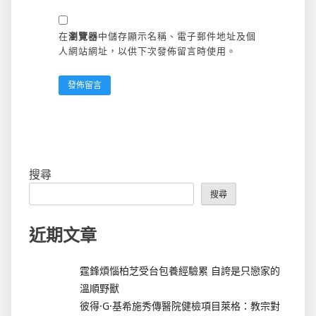
在
瀏覽器
中儲存顯示名稱、電子郵件地址及個
人網站網址，以供下次發佈留言時使用。
搜尋
搜尋
近期文章
霆鋒煩惱柏芝受台包養經驗累 自誇是只戀家的
溫順野獸
彼得·G·基希施秀傳醫院健檢項目萊格：教宗對