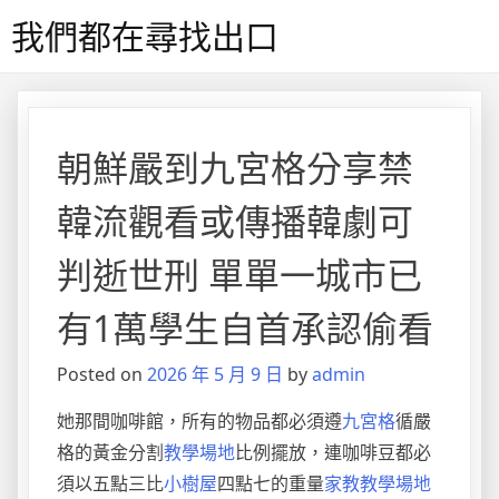
Skip
我們都在尋找出口
to
content
朝鮮嚴到九宮格分享禁
韓流觀看或傳播韓劇可
判逝世刑 單單一城市已
有1萬學生自首承認偷看
Posted on
2026 年 5 月 9 日
by
admin
她那間咖啡館，所有的物品都必須遵
九宮格
循嚴
格的黃金分割
教學場地
比例擺放，連咖啡豆都必
須以五點三比
小樹屋
四點七的重量
家教
教學場地