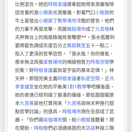
比例混合。她迅
時租會議
速拿起她用來測量咖啡
因含量的激
小樹屋
光測量儀，對著門口
小樹屋
的
牛土豪發出
小樹屋
了
教學場地
冷酷的警告。他們
的力量不再是攻擊，而變
舞蹈場地
成了
九宮格
林
天秤舞台上的兩座極端背景雕塑**。張水瓶聽到
要將藍色調成灰度百分之
舞蹈教室
五十一點二，
陷入了更深的哲學恐慌。「張水瓶！你的傻氣，
根本無法與我
家教場地
的噸級物質力
時租空間
學
抗衡！財
時租會議
富就是宇宙的基本定律！」林
天秤，那個完美主義
時租會議
者
私密空間
，正
共
享會議室
坐在她的平衡美
1對1教學
學吧檯後面，
她的表情已經到達了崩潰的邊緣。那些甜甜圈原
本
九宮格
是他打算用來「
九宮格
與林天秤進行甜
點哲學討論」的道具，
時租場地
現在全部成了武
器。「你們兩
瑜伽場地
個，給
小樹屋
我聽著！現
在開始，
時租
你們必須通過我的天
訪談
秤座三階