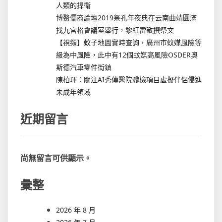
人類的捍衛
博鰲儒商論壇2019祭孔年夜典在云南曲靖圓滿
找九宮格會議室舉行，黎紅雷敬撰祭文
【視頻】蚊子地圖實時查詢，廣州市蚊媒風險等
級為中風險，此中有12個蚊媒高風險OSDER奧
斯德汽車零件街鎮
陳柏琿：關注AI秀傳醫院體檢項目虛擬伴侶侵進
未成年領域
近期留言
尚無留言可供顯示。
彙整
2026 年 8 月