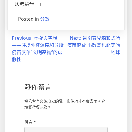
段考驗**！」
Posted in
分數
文
Previous:
虛擬與空想
Next:
告別育兒森和診所
——評境外涉疆森和診所
疫苗浪費 小改變也能守護
章
疫苗反華“文明產物”的虛
地球
導
假性
覽
發佈留言
發佈留言必須填寫的電子郵件地址不會公開。
必
填欄位標示為
*
留言
*