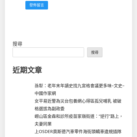
搜尋
搜尋
近期文章
孫犁：老年末年讀史找九宮格會議更多味–文史–
中國作家網
女平易近警為災台包養網心得區孤兒哺乳 被破
格選拔為副政委
嶗山區金森和診所疫苗家嶺街道：“逆行”路上，
夫妻同業
上OSDER奧斯德汽車零件海街頭轎車違規插隊