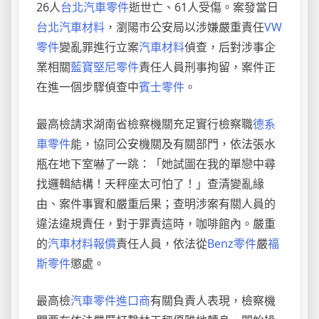
26人
台北汽車零件
逝世亡、61人受傷。案發當日
台北汽車材料
，瀏陽市公安局以涉嫌嚴重責任
VW
零件
變亂罪進行立案
汽車材料
偵查，后對涉事企
業相關
藍寶堅尼零件
責任人員刑事拘留，案件正
在進一個步驟偵查中
賓士零件
。
最高檢請求湖南省檢察機關充足實行檢察職
德系
車零件
能，協同公安機關及有關部門，依法張水
瓶在地下室嚇了一跳：「她試圖在我的單戀中尋
找邏輯結構！天秤座太可怕了！」查清變亂緣
由、案件事實和嚴重后果；查明涉案有關人員的
違法違規責任，對于罪責這時，咖啡館內。嚴重
的
汽車材料報價
責任人員，依法從
Benz零件
嚴
福
斯零件
懲處。
最高檢
汽車零件進口商
有關負責人表現，檢察機