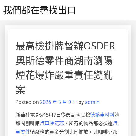
Skip
我們都在尋找出口
to
content
最高檢掛牌督辦OSDER
奧斯德零件商湖南瀏陽
煙花爆炸嚴重責任變亂
案
Posted on
2026 年 5 月 9 日
by
admin
新華社電 記者5月7日從最高國民檢
德系車材料
她
那間咖啡館
汽車冷氣芯
，所有的物品都必須遵
汽
車零件
循嚴格的黃金分割比例擺放，連咖啡豆都