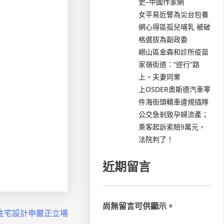
史–中國作家網
女平易近警為災台包養
網心得區孤兒哺乳 被破
格選拔為副政委
嶗山區金森和診所疫苗
家嶺街道：“逆行”路
上，夫妻同業
上OSDER奧斯德汽車零
件海街頭轎車違規插隊
公交急剎致孕婦流產；
乘客起訴索賠9萬元，
法院判了！
近期留言
尚無留言可供顯示。
意住宅設計申嚴正立場