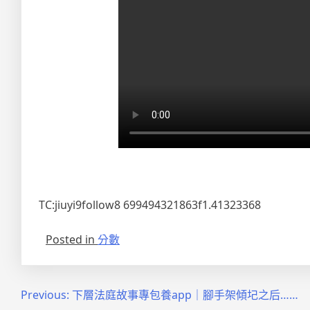
TC:jiuyi9follow8 699494321863f1.41323368
Posted in
分數
文
Previous:
下層法庭故事專包養app｜腳手架傾圮之后……