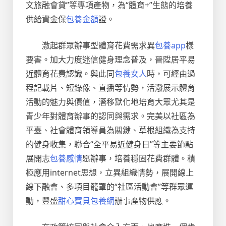
文旅融會貸”等專項產物，為“體育+”生態的培養
供給資金保
包養金額
證。
激起群眾辦事型體育花費需求異
包養app
樣
要害。加大力度迷信健身理念普及，晉陞居平易
近體育花費認識。與此同
包養女人
時，可經由過
程記載片、短錄像、直播等情勢，活潑展示體育
活動的魅力與價值，潛移默化地培育大眾尤其是
青少年對體育辦事的認同與需求。完美以社區為
平臺、社會體育領導員為關鍵、草根組織為支持
的健身收集，聯合“全平易近健身日”等主要節點
展開志
包養感情
愿辦事，培養穩固花費群體。積
極應用internet思想，立異組織情勢，展開線上
線下融會、多項目籠罩的“社區活動會”等群眾運
動，豐盛
甜心寶貝包養網
辦事產物供應。