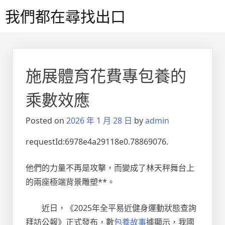
Skip
我們都在尋找出口
to
content
施展體育花費專包養的
乘數效應
Posted on
2026 年 1 月 28 日
by
admin
requestId:6978e4a29118e0.78869076.
他們的力量不再是攻擊，而變成了林天秤舞台上
的兩座極端背景雕塑**。
近日，《2025年全平易近健身運動狀態查詢
拜訪公報》正式發布，數
包養故事
據顯示，我國