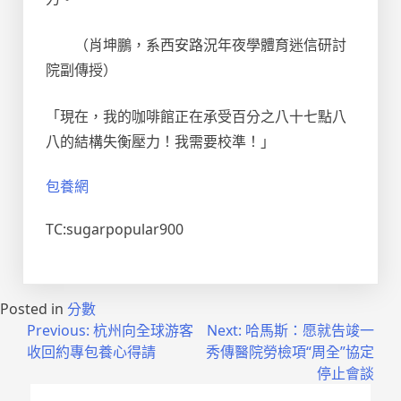
（肖坤鵬，系西安路況年夜學體育迷信研討
院副傳授）
「現在，我的咖啡館正在承受百分之八十七點八
八的結構失衡壓力！我需要校準！」
包養網
TC:sugarpopular900
Posted in
分數
文
Previous:
杭州向全球游客
Next:
哈馬斯：愿就告竣一
收回約專包養心得請
秀傳醫院勞檢項“周全”協定
章
停止會談
導