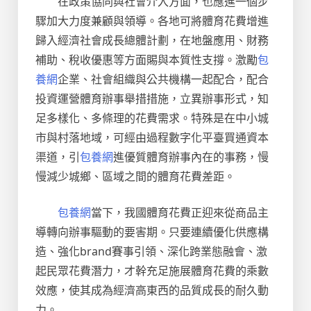
在政策協同與社會介入方面，也應進一個步
驟加大力度兼顧與領導。各地可將體育花費增進
歸入經濟社會成長總體計劃，在地盤應用、財務
補助、稅收優惠等方面賜與本質性支撐。激勵
包
養網
企業、社會組織與公共機構一起配合，配合
投資運營體育辦事舉措措施，立異辦事形式，知
足多樣化、多條理的花費需求。特殊是在中小城
市與村落地域，可經由過程數字化平臺買通資本
渠道，引
包養網
進優質體育辦事內在的事務，慢
慢減少城鄉、區域之間的體育花費差距。
包養網
當下，我國體育花費正迎來從商品主
導轉向辦事驅動的要害期。只要連續優化供應構
造、強化brand賽事引領、深化跨業態融會、激
起民眾花費潛力，才幹充足施展體育花費的乘數
效應，使其成為經濟高東西的品質成長的耐久動
力。