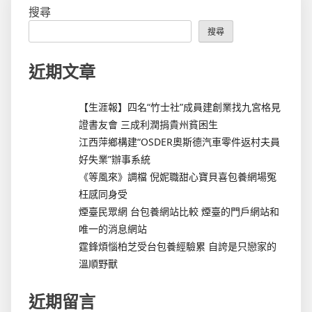
搜尋
搜尋
近期文章
【生涯報】四名“竹士社”成員建創業找九宮格見
證書友會 三成利潤捐貴州貧困生
江西萍鄉構建“OSDER奧斯德汽車零件返村夫員
好失業”辦事系統
《等風來》調檔 倪妮職甜心寶貝喜包養網場冤
枉感同身受
煙臺民眾網 台包養網站比較 煙臺的門戶網站和
唯一的消息網站
霆鋒煩惱柏芝受台包養經驗累 自誇是只戀家的
溫順野獸
近期留言