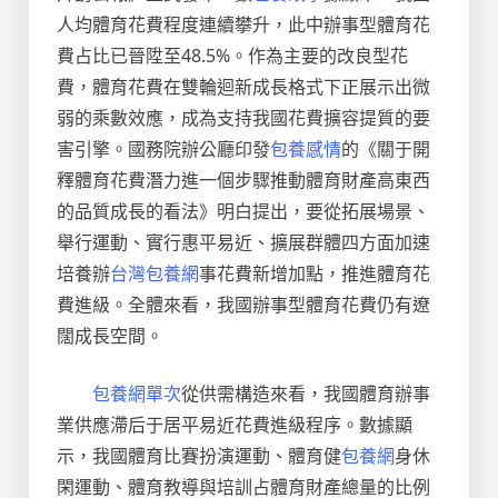
人均體育花費程度連續攀升，此中辦事型體育花
費占比已晉陞至48.5%。作為主要的改良型花
費，體育花費在雙輪迴新成長格式下正展示出微
弱的乘數效應，成為支持我國花費擴容提質的要
害引擎。國務院辦公廳印發
包養感情
的《關于開
釋體育花費潛力進一個步驟推動體育財產高東西
的品質成長的看法》明白提出，要從拓展場景、
舉行運動、實行惠平易近、擴展群體四方面加速
培養辦
台灣包養網
事花費新增加點，推進體育花
費進級。全體來看，我國辦事型體育花費仍有遼
闊成長空間。
包養網單次
從供需構造來看，我國體育辦事
業供應滯后于居平易近花費進級程序。數據顯
示，我國體育比賽扮演運動、體育健
包養網
身休
閑運動、體育教導與培訓占體育財產總量的比例