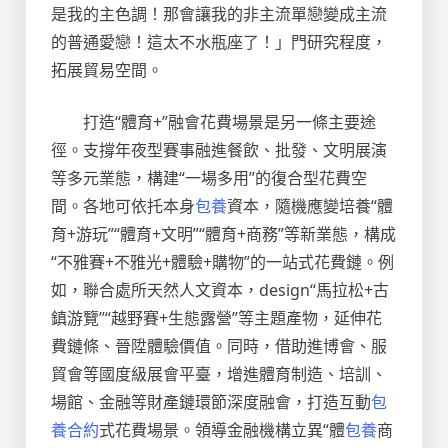
是我的主色調！那會讓我的非主流單戀變成主流
的普通愛戀！這太不水瓶座了！」門研究程度，
拓展貿易空間。
打造“體育+”融會花費場景是另一條主要途
徑。支撐年夜型賽事融進餐飲、批發、文明展演
等多元業態，構建“一場多用”的復合型花費空
間。各地可依托本身
包養
資本，隨機應變培養“體
育+游玩”“體育+文明”“體育+商務”等新業態，構成
“不雅賽+不雅光+體驗+購物”的一站式花費鏈。例
如，聯合處所天然人文資本，design“馬拉松+古
鎮游覽”“越野賽+生態露營”等主題產物，延伸花
費鏈條、晉陞體驗價值。同時，借助進博會、服
貿會等國度級展會平臺，增進體育制造、培訓、
場館、金融等財產鏈環節深度融會，打造互動
包
養合約
式花費場景。領導金融機構立異“體
包養
商