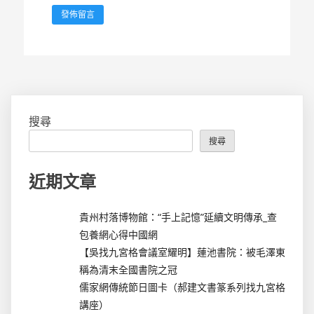
搜尋
搜尋
近期文章
貴州村落博物館：“手上記憶”延續文明傳承_查
包養網心得中國網
【吳找九宮格會議室耀明】蓮池書院：被毛澤東
稱為清末全國書院之冠
儒家網傳統節日圖卡（郝建文書篆系列找九宮格
講座）