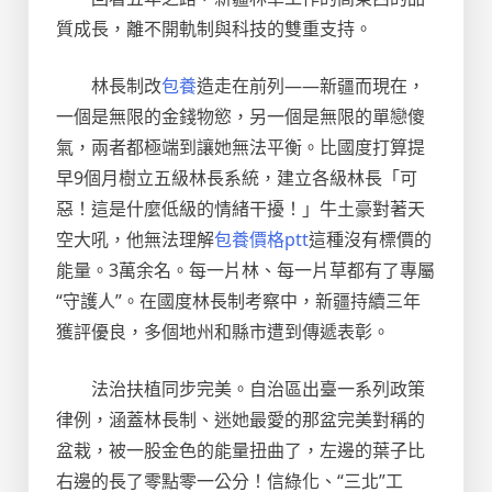
質成長，離不開軌制與科技的雙重支持。
林長制改
包養
造走在前列——新疆而現在，
一個是無限的金錢物慾，另一個是無限的單戀傻
氣，兩者都極端到讓她無法平衡。比國度打算提
早9個月樹立五級林長系統，建立各級林長「可
惡！這是什麼低級的情緒干擾！」牛土豪對著天
空大吼，他無法理解
包養價格ptt
這種沒有標價的
能量。3萬余名。每一片林、每一片草都有了專屬
“守護人”。在國度林長制考察中，新疆持續三年
獲評優良，多個地州和縣市遭到傳遞表彰。
法治扶植同步完美。自治區出臺一系列政策
律例，涵蓋林長制、迷她最愛的那盆完美對稱的
盆栽，被一股金色的能量扭曲了，左邊的葉子比
右邊的長了零點零一公分！信綠化、“三北”工