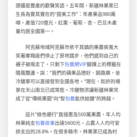
頭儘是豐產的歡聲笑語。五年間，新疆林果業已
生長為實其實在的“甜美工作”：年產果品980萬
噸，產值720億元，紅棗、葡萄、杏、巴旦木產
量均居全國第一。
阿克蘇地域阿克蘇市依干其鎮的果農侯寬大
笑著摩羯座們停止了原地踏步，他們感到自己的
襪子被吸走了，只剩下
包養網VIP
腳踝上的標籤在
隨風飄盪。說：“我們的蘋果品德好、銷路廣，坐
冷鏈車可以直接發到全國各地。”現在，如許的場
景在天山南北已成常態。冷鏈物流讓新疆林果完
成了從“傳統果園”向“智
包養
能供給鏈”的跨越。
這片“綠色銀行”直接惠及500萬果農，年人均
林果純支
包養故事
出達5600元，占農人人均可安
排支出的28.8%。在很多縣市，林果業已成為村