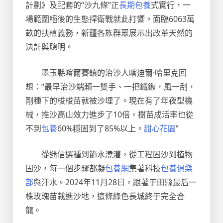
計劃》及配套的“沙九條”正
長期包養
式實行，一
場範圍絕後的生態捍衛戰就此打響。面臨6063萬
畝的扶植義務，新疆各族群眾展示出改革天然的
決計與聰明。
墨玉縣喀爾賽鎮的治沙人喀迪爾·哈里克回
想：“最早治沙端賴一雙手、一把鐵鍬，風一刮，
剛種下的梭梭苗就被沙埋了。現在有了年夜型機
械，推沙高山效力進步了10倍，樹苗成活率也從
不到
包養
60%穩固到了85%以上。
甜心花園
”
從迷信選種到節水澆灌，從工程固沙到植物
固沙，每一個步驟都凝
包養網
集著科技
包養俱樂
部
與汗水。2024年11月28日，跟著于田縣最后一
株玫瑰苗栽進沙地，這條綠色長城終于完全合
龍。