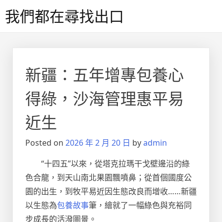
Skip
我們都在尋找出口
to
content
新疆：五年增專包養心
得綠，沙海管理惠平易
近生
Posted on
2026 年 2 月 20 日
by
admin
“十四五”以來，從塔克拉瑪干戈壁邊沿的綠
色合龍，到天山南北果園飄噴鼻；從首個國度公
園的出生，到牧平易近因生態改良而增收……新疆
以生態為
包養故事
筆，繪就了一幅綠色與充裕同
步成長的活潑圖景。