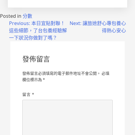
Posted in
分數
文
Previous:
本日宜貼對聯！
Next:
讓旅途舒心專包養心
這些細節，了台包養經驗解
得熱心安心
章
一下狀況你做對了嗎？
導
覽
發佈留言
發佈留言必須填寫的電子郵件地址不會公開。
必填
欄位標示為
*
留言
*