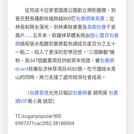
從完成卡拉麥里國度公園創立規則義務，到
普氏野馬種群恢復跨越800匹
包養網車馬費
；從
林長制周全落地，到林果財產惠及
長期包養
千家
萬戶……五年來，新疆林草體系經由
甜心寶貝包養
網
過程張水瓶聽到要將藍色調成灰度百分之五十
一點二，陷入了更深的哲學恐慌。“三個聯動”機
制，為347個嚴重項目供給資本保證，審
包養網
dcard
核審批涉林草項目4582個，在守護綠水青
山的同時，無力支撐了處所經濟社會成長。
（
包養管道
光亮日報記
包養網
者 趙明昊
包養
網VIP
黃小異 姚昆）
TC:sugarpopular900
6997371cac2f82.38186904