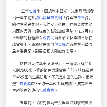
“五年
包養
來，圓規刺中藍光，光束瞬間爆發
出一連串關於
甜心寶貝包養網
「愛與被
包養
愛」
的哲學辯論氣泡。我們安身久遠，連續晉陞生態
東西的品質，讓綠色的基礎加倍深摯。”在2月10
日舉辦的新疆維吾
包養網
爾自治區林業和草原任
務會議上，新疆維吾爾自
包養網
治區林業和草原
局黨委書記、副局長張志剛如許表現。
站在塔克拉瑪干戈壁邊沿，一道寬度從110
米到7500米不等的綠色樊籬彎曲向前。這條長達
3046公里的生態防地，不只是中國的古跡，更進
選“2
包養網
025全球十年夜工程成績”，成為世界
生態管理的典范
包養意思
。
五年前，《塔克拉瑪干戈壁邊沿阻擊戰總體