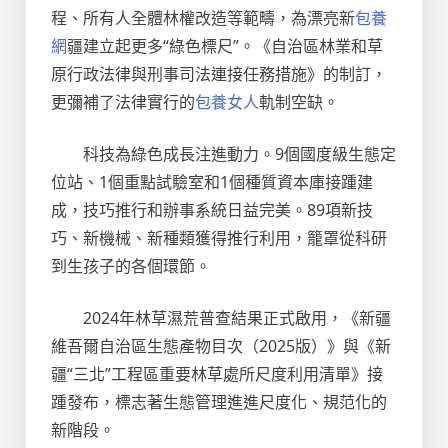
程、所有人全體林權改造等範疇，為漂亮新
包養
網
疆建立起更多“綠色標尺”。《自治區林業和草
原行政法律與刑事司法連接任務措施》的制訂，
更彌補了法律實行的
包養女人
軌制空缺。
科技為綠色成長注進動力。9個國度級生態定
位站、1個重點試驗室和1個種質資本庫接踵建
成，技巧推行和辦事系統日益完美。89項新技
巧、新機械、新種類獲得推行利用，籠罩從科研
到生孩子的各個環節。
2024年林草濕荒普查結果正式啟用，《新疆
維吾爾自治區生態產物目次（2025版）》與《新
疆“三北”工程區重要林草處所尺度利用清單》接
踵發布，標志著生態管理進進尺度化、規范化的
新階段。