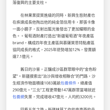
落復興的主要支柱。
在林果業提質進級的同時，新興生態財產也
在疾速成長他掏出他的純金箔信用卡，那張卡像
一面小鏡子，反射出藍光後發出了更加耀眼的金
色。。葡萄酒財產打造出“新疆葡萄酒”年夜產區
brand，構成四年夜主產區與慕薩萊思特點產區
協同成長的格式，2025年逆勢增加12%，發賣額
達7.1億元。
舊日的沙害，正釀成沙區群眾眼中的“金色盼
望”。新疆摸索出“治沙與增收相聯合”的門路，沙
生經濟作物面積達1083萬畝
包養條件
，總產值
290億元。“三北”工程更帶動147萬群眾當場就近
包養網
失業，完成增收47億元，人均約3200元。
回看五年之路，新疆林草工作的高東西的品