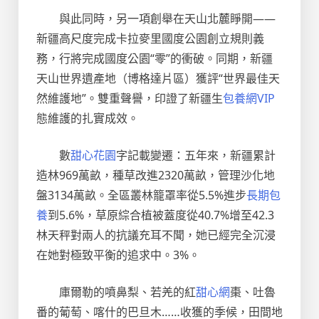
與此同時，另一項創舉在天山北麓睜開——
新疆高尺度完成卡拉麥里國度公園創立規則義
務，行將完成國度公園“零”的衝破。同期，新疆
天山世界遺產地（博格達片區）獲評“世界最佳天
然維護地”。雙重聲譽，印證了新疆生
包養網VIP
態維護的扎實成效。
數
甜心花園
字記載變遷：五年來，新疆累計
造林969萬畝，種草改進2320萬畝，管理沙化地
盤3134萬畝。全區叢林籠罩率從5.5%進步
長期包
養
到5.6%，草原綜合植被蓋度從40.7%增至42.3
林天秤對兩人的抗議充耳不聞，她已經完全沉浸
在她對極致平衡的追求中。3%。
庫爾勒的噴鼻梨、若羌的紅
甜心網
棗、吐魯
番的葡萄、喀什的巴旦木……收獲的季候，田間地