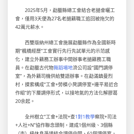
2025年5月，勐臘縣總工會結合老撾會曬工
會，僅用3天便為27名老撾籍職工追回被拖欠的
42萬元薪水。
西雙版納州總工會施展勐臘縣作為全國新時
期“楓橋經歷”工會實行先行先試單元的示范感
化，建立外籍務工辦事中間辦事老撾籍務工職
員。在勐臘古代物
舞蹈場地
流公司設“國門調停
室”，為外籍司機供給雙語辦事。在勐滿鎮曼烈
村，摸索構成“工會+勞模小凳調停室+邊平易近合
作組”的下層調停形式，以接地氣的方法化解膠葛
20余起。
全州樹立“工會+法院+查
1對1教學
察院+司法
+人社+N”協作聯念頭制，建成1個州級、3個縣
（市）級休息爭議結合調停中間、61個調停室，