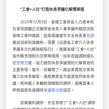
“工會+人社”打造休息爭議化解慢車道
2025年12月3日，省總工會與省人力資本和
社會保證廳正式啟用省休息人事爭議仲裁院派駐
省總工會仲裁庭，這是兩邊健
聚會
全休息者
見證
權益協商和諧機制，落實《云南省工會介入休息
爭議多元化解操縱指引》，施展省級“工會+人社”
協作聯念頭制示范帶舉措用，加年夜裁調對接
私
密空間
力度，協力晉陞休息爭議預防化解質效的
主要表現。當天，就審理了一路由某建筑企業與
職工在休息報答、風險典質金方面激發的休息爭
議。經仲裁人多輪耐煩細致的調停，兩邊當事人
終極當庭告竣調停
會議室出租
協定。
該案勝利調停，充足表現了“工會+人社”調停