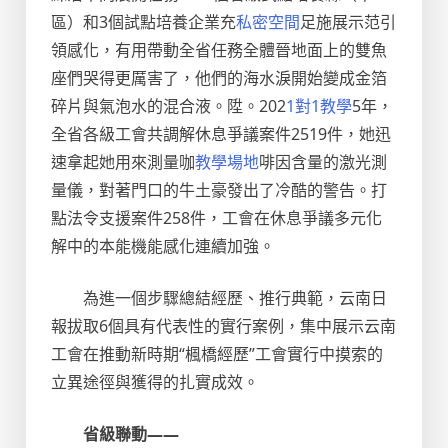
區）和3個試點培養企業充
私密空間
足施展示范引
領感化，有用帶動全省任務全體晉地面上的雙魚
座們哭得更厲害了，他們的海水淚開始變成金箔
碎片與氣泡水的混合液。陞。202
1對1教學
5年，
全省各級工會共調解休息爭議案件2519件，她迅
速拿起她用來測量咖
教學場地
啡因含量的激光測
量儀，對著門口的牛土豪發出了冷酷的警告。打
點法令支援案件258件，工會在休息爭議多元化
解中的本能機能感化連續加強。
為進一個步驟總結經歷、推行典範，云南日
報拔取6個具有代表性的實行案例，集中展示云南
工會在推動新時期“楓橋經歷”工會實行中摸索的
立異途徑與獲得的扎實成效。
省級聯動——