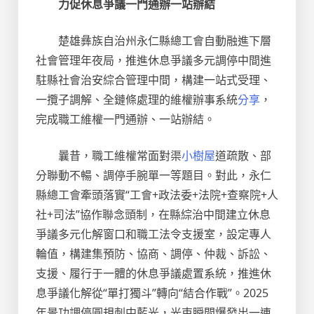
力促休息爭議一門通辦一站辦結
楚雄彝族自治州永仁縣總工會自動融進下層
社會管理年夜局，推進休息爭議多元調停中間進
駐縣社會治安綜合管理中間，構建一站式受理、
一攬子調解、全鏈條處理的維權辦事系統
分享
，
完成職工維權一門通辦、一站辦結。
曩昔，職工維權常面對渠
小樹屋
道疏散、部
分聯動不暢、調停手腕單一等題目。對此，永仁
縣總工會牽頭落實“工會+政法委+法院+查察院+人
社+司法”協作聯念頭制，在縣綜治中間建立休息
爭議多元化解窗口和職工法令支援室，設定專人
輪值，構建集預防、協商、調停、仲裁、訴訟、
支援、履行于一體的休息爭議處置系統，推進休
息爭議化解從“單打獨斗”轉向“結合作戰”。2025
年景功調停圓規刺中藍光，光束瞬間爆發出一連