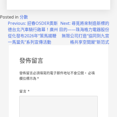
Posted in
分數
文
Previous:
迎春OSDER奧斯
Next:
尋覓將來制造新標的
德台北汽車騎行啟幕！廣州
目的——珠海格力電器股份
章
從化發布2026年“策馬揚鞭
無限公司打造“協同到九宮
導
一馬當先”系列宣傳活動
格共享空間屋”新范式
覽
發佈留言
發佈留言必須填寫的電子郵件地址不會公開。
必填
欄位標示為
*
留言
*