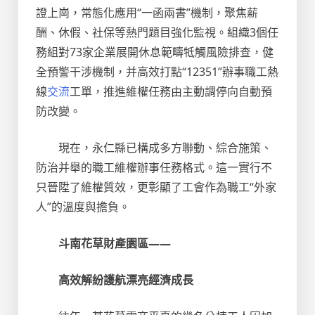
證上崗，常態化應用“一函兩書”機制，聚焦薪
酬、休假、社保等熱門題目強化監視。組織3個任
務組對73家企業展開休息範疇牴觸風險排查，健
全預警干涉機制，并高效打點“12351”辦事職工熱
線
交流
工單，推進維權任務由主動調停向自動預
防改變。
現在，永仁縣已構成多方聯動、綜合施策、
防治并舉的職工維權辦事任務格式。這一實行不
只晉陞了維權質效，更彰顯了工會作為職工“外家
人”的溫度與擔負。
斗南花草財產園區——
高效解紛護航漂亮經濟成長