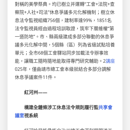
對稱的美學祭典。均已樹立并運轉“工會+法院+查
察院+人社+司法”休息爭議多元化解機制；樹立休
息法令監視組織756個，建制率達99%，1851名
法令監視員經由過程培訓取證，筑牢下層維權“第
一道防地”。市、縣兩級建成多部分聯動的休息爭
議多元化解中間，5個縣（區）列為省級試點培養
單元；全市68個工會驛站同步加載法令辦事效
能，讓職工隨時隨地能取得專門研究輔助。2
講座
025年，僅曲靖市總工會本級就結合多部分調解
休息爭議案件11件。
紅河州——
構建全鏈條涉工休息法令規則履行監
共享會
議室
視系統