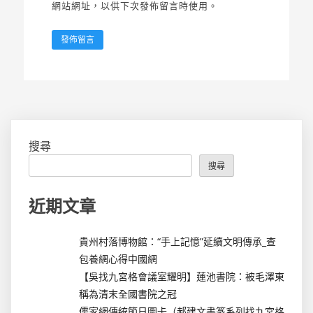
網站網址，以供下次發佈留言時使用。
搜尋
搜尋
近期文章
貴州村落博物館：“手上記憶”延續文明傳承_查
包養網心得中國網
【吳找九宮格會議室耀明】蓮池書院：被毛澤東
稱為清末全國書院之冠
儒家網傳統節日圖卡（郝建文書篆系列找九宮格