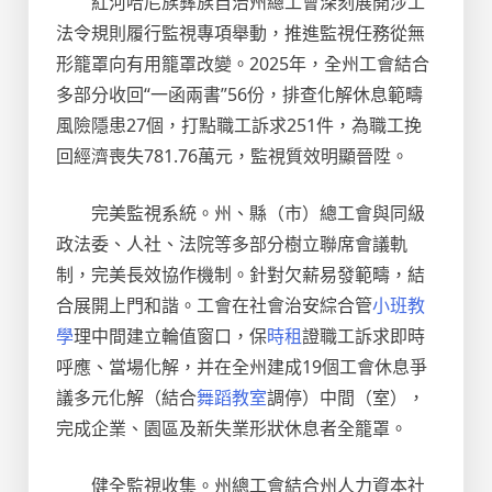
紅河哈尼族彝族自治州總工會深刻展開涉工
法令規則履行監視專項舉動，推進監視任務從無
形籠罩向有用籠罩改變。2025年，全州工會結合
多部分收回“一函兩書”56份，排查化解休息範疇
風險隱患27個，打點職工訴求251件，為職工挽
回經濟喪失781.76萬元，監視質效明顯晉陞。
完美監視系統。州、縣（市）總工會與同級
政法委、人社、法院等多部分樹立聯席會議軌
制，完美長效協作機制。針對欠薪易發範疇，結
合展開上門和諧。工會在社會治安綜合管
小班教
學
理中間建立輪值窗口，保
時租
證職工訴求即時
呼應、當場化解，并在全州建成19個工會休息爭
議多元化解（結合
舞蹈教室
調停）中間（室），
完成企業、園區及新失業形狀休息者全籠罩。
健全監視收集。州總工會結合州人力資本社