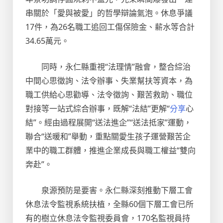
串關於「愛與被愛」的哲學辯論氣泡。休息爭議
17件，為26名職工追回工傷保險金、薪水等合計
34.65萬元。
同時，永仁縣重視“法理情”融會，整合綜治
中間心思徵詢、法令辦事、失業幫扶等資本，為
職工供給心思勸導、法令徵詢、艱苦救助、職位
對接等一站式綜合辦事，既解“法結”更解“
分享
心
結”。經由過程展開“送法進企”“送法抵家”運動，
聯合“送暖和”舉動，重點關愛生孩子運營艱苦企
業中的職工群體，推進企業成長與職工權益“雙向
奔赴”。
泉源預防是要害。永仁縣深刻推動下層工會
休息法令監視系統扶植，全縣60個下層工會已所
有的樹立休息法令監視委員會，170名監視員持