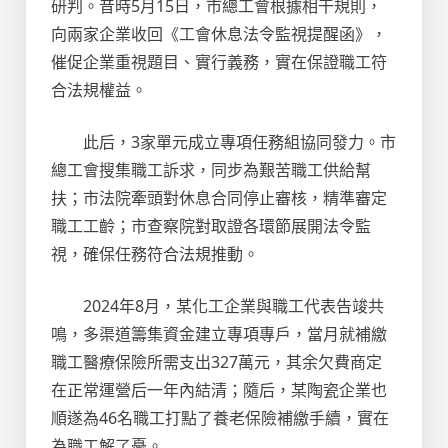
研判。昔時5月15日，市總工會根據相干規則，
向兩家企業收回《工會休息法令監視提醒函》，
催促企業重視題目、實行義務，實在保證職工符
合法規權益。
此后，3家單元成立專項任務組協同發力。市
總工會搜集職工訴求，同步為艱苦職工供給幫
扶；市法院牽頭對休息合同停止審核，精準審定
職工工齡；市查察院對取證各環節展開法令監
視，確保任務符合法規推動。
2024年8月，某化工企業與職工代表告竣共
鳴，多渠道籌集資金建立專項專戶，當月就補繳
職工醫療保險所需支出327萬元，其余欠費商定
在正常運營后一年內結清；隨后，某陶瓷企業也
順遂為46名職工打點了養老保險補繳手續，實在
為職工解了憂。