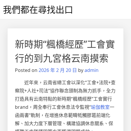
Skip
我們都在尋找出口
to
content
新時期“楓橋經歷”工會實
行的到九宮格云南摸索
Posted on
2026 年 2 月 20 日
by
admin
近年來，云南省總工會以深化“工會+法院+查
察院+人社+司法”協作聯念頭制為無力抓手，全力
打造具有云南特點的新時期“楓橋經歷”工會實行
brand，周全奉行工會休息法令監視“
瑜伽教室
一
函兩書”軌制，在增進休息範疇牴觸膠葛前端化
解、加大力度下層管理、構建協調休息關系、保