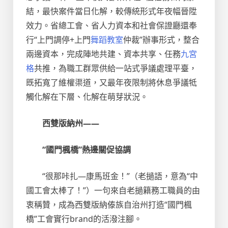
結，最快案件當日化解，較傳統形式年夜幅晉陞
效力。省總工會、省人力資本和社會保證廳還奉
行“上門調停+上門
舞蹈教室
仲裁”辦事形式，整合
兩邊資本，完成陣地共建、資本共享、任務
九宮
格
共推，為職工群眾供給一站式爭議處理平臺，
既拓寬了維權渠道，又最年夜限制將休息爭議牴
觸化解在下層、化解在萌芽狀況。
西雙版納州——
“國門楓橋”熱邊關促協調
“很那咔扎—康馬班金！”（老撾語，意為“中
國工會太棒了！”）一句來自老撾籍務工職員的由
衷稱贊，成為西雙版納傣族自治州打造“國門楓
橋”工會實行brand的活潑注腳。