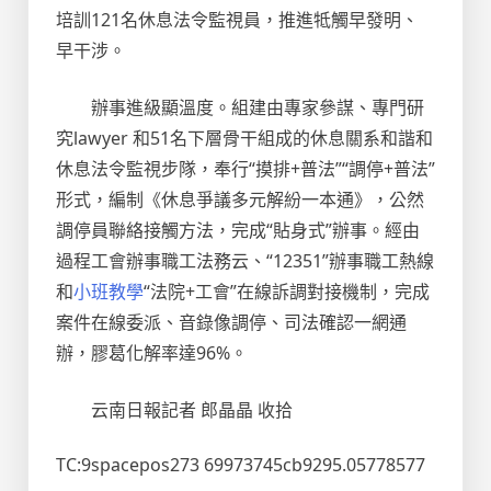
培訓121名休息法令監視員，推進牴觸早發明、
早干涉。
辦事進級顯溫度。組建由專家參謀、專門研
究lawyer 和51名下層骨干組成的休息關系和諧和
休息法令監視步隊，奉行“摸排+普法”“調停+普法”
形式，編制《休息爭議多元解紛一本通》，公然
調停員聯絡接觸方法，完成“貼身式”辦事。經由
過程工會辦事職工法務云、“12351”辦事職工熱線
和
小班教學
“法院+工會”在線訴調對接機制，完成
案件在線委派、音錄像調停、司法確認一網通
辦，膠葛化解率達96%。
云南日報記者 郎晶晶 收拾
TC:9spacepos273 69973745cb9295.05778577