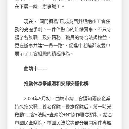
在下層一線，辦事職工。
現在，“國門楓橋”已成為西雙版納州工會任
務的亮麗手刺。一件件熱心的維權實事，不只守
護了各族職工及外籍務工職員的符合法規權益，
更在辦事共建“一帶一路”、促進中老睦鄰友愛中
展示了工會組織的積極作為。
曲靖市——
推動休息爭議溫和安靜安穩化解
2024年5月初，曲靖市總工會獲知兩家企業
持久拖欠職工養老保險、醫療保險后，第一時光
啟動“工會+法院+查察院+N”協作聯念頭制，結合
市國民查察院、市國民法院等部分展開案件專題