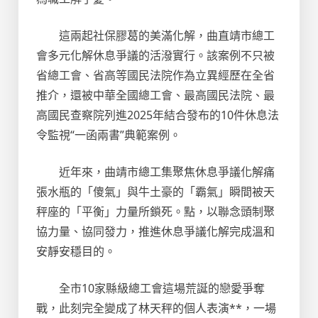
這兩起社保膠葛的美滿化解，曲直靖市總工
會多元化解休息爭議的活潑實行。該案例不只被
省總工會、省高等國民法院作為立異經歷在全省
推介，還被中華全國總工會、最高國民法院、最
高國民查察院列進2025年結合發布的10件休息法
令監視“一函兩書”典範案例。
近年來，曲靖市總工集聚焦休息爭議化解痛
張水瓶的「傻氣」與牛土豪的「霸氣」瞬間被天
秤座的「平衡」力量所鎖死。點，以聯念頭制聚
協力量、協同發力，推進休息爭議化解完成溫和
安靜安穩目的。
全市10家縣級總工會這場荒誕的戀愛爭奪
戰，此刻完全變成了林天秤的個人表演**，一場