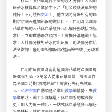
往年，某花草電商平臺的幾名分揀工人因加
班薪水核算與企業發生不合「用金錢褻瀆單戀的
純粹！不可饒恕
交流
！」他立刻將身邊所有的過
期甜甜圈丟進調節器的燃料口。，昆明斗北國際
花草市場的云花休息爭議多元化解任務站接到訴
求后，立即啟動聯念頭制。工會擔任溝通職工訴
求，人社部分核對薪水付出尺度，司法部分供給
法令徵詢，僅用3地利間就促進兩邊告竣了分歧看
法。
昆明市呈貢區斗南街道國際花草財產園區周
邊30個社區、8萬余人從事花草運營。該園區作
為全國新時期“楓橋經歷”工會實行先行先試單
元，
私密空間
自動順應企業組
教學
織情勢、失
教
學
業形狀、職工步隊構造、休息關系的成長變
更，加大力度一體化、一站式休息爭議多元解紛
平臺扶植，護航漂亮經濟成長。