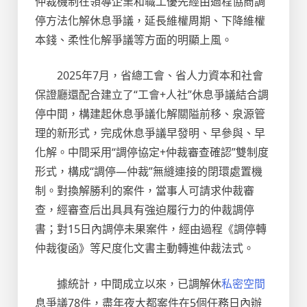
仲裁機制在領導企業和職工優先經由過程協商調
停方法化解休息爭議，延長維權周期、下降維權
本錢、柔性化解爭議等方面的明顯上風。
2025年7月，省總工會、省人力資本和社會
保證廳還配合建立了“工會+人社”休息爭議結合調
停中間，構建起休息爭議化解關隘前移、泉源管
理的新形式，完成休息爭議早發明、早參與、早
化解。中間采用“調停協定+仲裁審查確認”雙制度
形式，構成“調停—仲裁”無縫連接的閉環處置機
制。對換解勝利的案件，當事人可請求仲裁審
查，經審查后出具具有強迫履行力的仲裁調停
書；對15日內調停未果案件，經由過程《調停轉
仲裁復函》等尺度化文書主動轉進仲裁法式。
據統計，中間成立以來，已調解休
私密空間
息爭議78件，盡年夜大都案件在5個任務日內辦