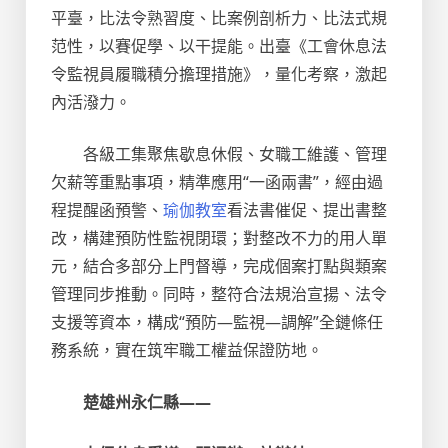
平臺，比法令熟習度、比案例剖析力、比法式規
范性，以賽促學、以干提能。出臺《工會休息法
令監視員履職積分擔理措施》，量化考察，激起
內活潑力。
各級工集聚焦歇息休假、女職工維護、管理
欠薪等重點事項，精準應用“一函兩書”，經由過
程提醒函預警、
瑜伽教室
看法書催促、提出書整
改，構建預防性監視閉環；對整改不力的用人單
元，結合多部分上門督導，完成個案打點與類案
管理同步推動。同時，整符合法規治宣揚、法令
支援等資本，構成“預防—監視—調解”全鏈條任
務系統，實在筑牢職工權益保證防地。
楚雄州永仁縣——