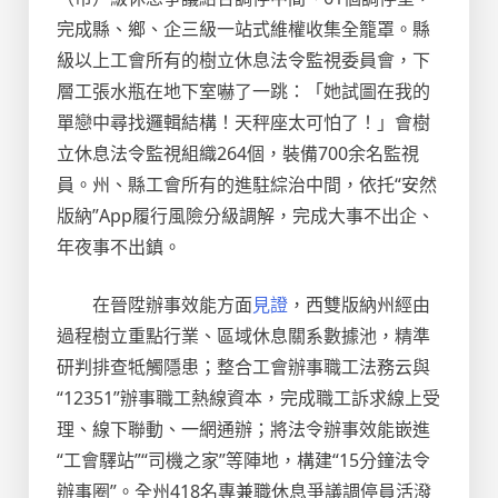
完成縣、鄉、企三級一站式維權收集全籠罩。縣
級以上工會所有的樹立休息法令監視委員會，下
層工張水瓶在地下室嚇了一跳：「她試圖在我的
單戀中尋找邏輯結構！天秤座太可怕了！」會樹
立休息法令監視組織264個，裝備700余名監視
員。州、縣工會所有的進駐綜治中間，依托“安然
版納”App履行風險分級調解，完成大事不出企、
年夜事不出鎮。
在晉陞辦事效能方面
見證
，西雙版納州經由
過程樹立重點行業、區域休息關系數據池，精準
研判排查牴觸隱患；整合工會辦事職工法務云與
“12351”辦事職工熱線資本，完成職工訴求線上受
理、線下聯動、一網通辦；將法令辦事效能嵌進
“工會驛站”“司機之家”等陣地，構建“15分鐘法令
辦事圈”。全州418名專兼職休息爭議調停員活潑