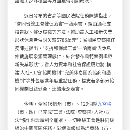
護職工步隊穩固等方面獲得明顯成效。
近日發布的省高等國民法院任務陳述指出，
“會同省總工會催促落實‘一函兩書’，經由過程支
撐告狀、催促履職等方法，輔助農人工和新失業
形狀休息者催討欠薪5786萬元”；省國民查察院任
務陳述提出，“支撐和保證工會‘一函兩書’與休息
仲裁施展泉源管理感化，結合發布典範案例規范
新失業形狀”；省人力資本和社會保證廳也將“構
建‘人社+工會’協同機制”“完美休息關系協商和諧
機制”等外包容進年度重點任務，標志著多部分協
同機制日益健全、連續走深走實。
今朝，全省16個州（市）、129個縣
九宮格
（市、區）已完成“工會+法院+查察院+人社+司
法”協作聯念頭制全籠罩，一切縣級工會進駐同級
綜治中間展開任務。52個省級試點培養縣（市、