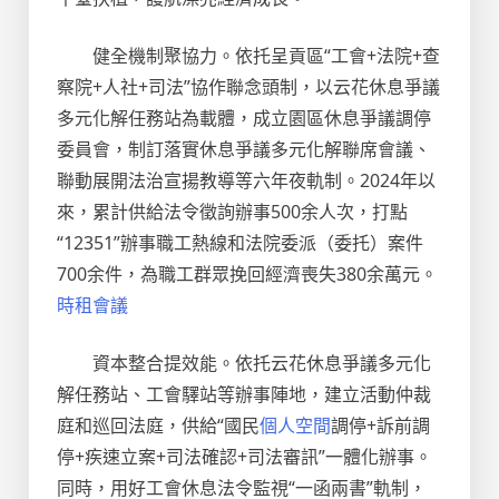
健全機制聚協力。依托呈貢區“工會+法院+查
察院+人社+司法”協作聯念頭制，以云花休息爭議
多元化解任務站為載體，成立園區休息爭議調停
委員會，制訂落實休息爭議多元化解聯席會議、
聯動展開法治宣揚教導等六年夜軌制。2024年以
來，累計供給法令徵詢辦事500余人次，打點
“12351”辦事職工熱線和法院委派（委托）案件
700余件，為職工群眾挽回經濟喪失380余萬元。
時租會議
資本整合提效能。依托云花休息爭議多元化
解任務站、工會驛站等辦事陣地，建立活動仲裁
庭和巡回法庭，供給“國民
個人空間
調停+訴前調
停+疾速立案+司法確認+司法審訊”一體化辦事。
同時，用好工會休息法令監視“一函兩書”軌制，