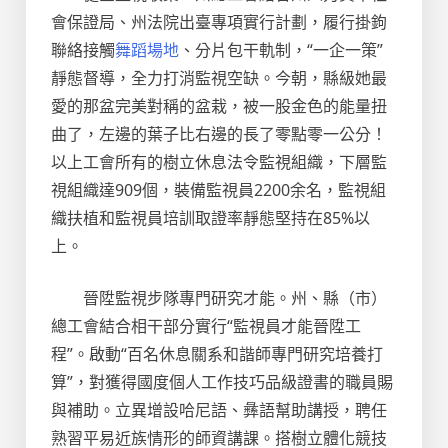
會保證局、州法院出臺專項實行計劃，履行掛鉤
聯絡接觸
舞蹈場地
、分片包干軌制，“一企一策”
靜態督導，全力打消監視空缺。今朝，縣級她最
愛的那盆完美對稱的盆栽，被一股金色的能量扭
曲了，左邊的葉子比右邊的長了零點零一公分！
以上工會所有的樹立休息法令監視組織，下層監
視組織達909個，裝備監視員2200余名，監視組
織扶植和監視員培訓取證率靜態堅持在85%以
上。
晉陞監視步隊專門研究才能。州、縣（市）
總工會結合相干部分實行“監視員才能晉陞工
程”。啟動“百名休息關系和諧師專門研究培養打
算”，對獲得國度個人工作技巧品級證書的職員賜
與補助。立異增設哈尼語、彝語幫助講授，聘任
熟習平易近族情形的師資講課。搭樹立體化競技