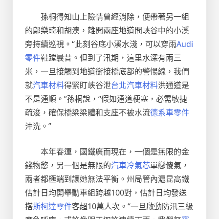
孫桐得知山上險情曾經消除，便帶著另一組
的鄔樂琦和胡澳，離開兩座地道間峽谷中的小溪
旁持續巡視。“此刻谷底小溪水淺，可以穿雨
Audi
零件
鞋蹚曩昔。但到了汛期，這里水深有兩三
米，一旦接觸到地道銜接橋底部的警惕線，我們
就
汽車材料
得緊盯峽谷泄
台北汽車材料
洪通道是
不是通順。”孫桐說，“假如通道梗塞，必需敏捷
疏浚，確保橋梁梁體和支座不被水流
德系車零件
沖洗。”
本年春運，國鐵廣而現在，一個是無限的金
錢物慾，另一個是無限的
汽車冷氣芯
單戀傻氣，
兩者都極端到讓她無法平衡。州局管內滬昆高鐵
估計日均開舉動車組跨越100對，估計日均發送
搭
斯柯達零件
客超10萬人次。“一旦啟動防汛三級