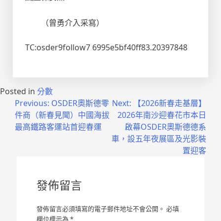
（曾勇介入采寫）
TC:osder9follow7 6995e5bf40ff83.20397848
Posted in
分數
文
Previous:
OSDER奧斯德零
Next:
【2026新春走基層】
件商（新春見聞）中國海拔
2026年南沙迎春花市本日
章
最高鐵路客運站首迎春運
啟幕OSDER奧斯德德系
導
車，設五年夜展區及光影裝
置迎客
覽
發佈留言
發佈留言必須填寫的電子郵件地址不會公開。
必填
欄位標示為
*