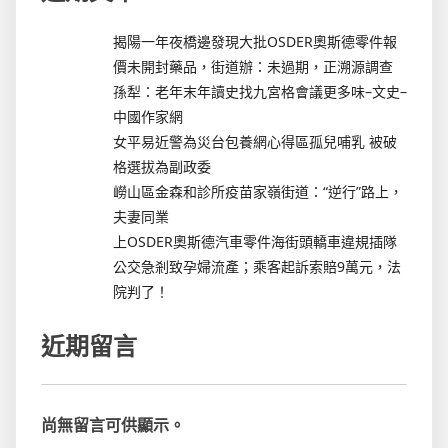
揭陽一年夜橋邊發現大批OSDER奧斯德零件報
價未開封藥品，街道辦：未過期，正溯源調查
孫犁：老年末年讀史找九宮格會議更多味–文史–
中國作家網
女平易近警為災台包養網心得區孤兒哺乳 被破
格選拔為副政委
嶗山區金森和診所疫苗家嶺街道：“逆行”路上，
夫妻同業
上OSDER奧斯德汽車零件海街頭轎車違規插隊
公交急剎致孕婦流產；乘客起訴索賠9萬元，法
院判了！
近期留言
尚無留言可供顯示。