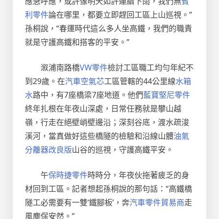
應急呼應，或許像明天如許連續下雨，我們無
賓
利零件
論在哪里，都要立即趕回工區上山巡視。”
孫桐說，“春運時代這么多人坐高鐵，我們的職責
就是守護高鐵和搭客的平安。”
溆浦南路橋
VW零件
檢討工區職工均勻年紀不
到29歲。在
汽車空氣芯
工區管轄的44公里線
水箱
水
路中，有7座橋梁7座地道。他們
藍寶堅尼零件
終年扎根在年夜山深處，日常任務就是攀山越
嶺，行走在絕壁峭壁邊沿；深刻谷底，渡水疏浚
溪河，當真做好這些橋隧的檢驗和沿線山體
油氣
分離器改良版
山谷的巡視，守護高鐵平安。
午
保時捷零件
時時分，年夜伙拖著疲乏的身
材回到工區。記者想起孫桐說的那句話：“高鐵橋
隧工必需要有一雙‘鐵腳板’，奔
汽車零件貿易商
走
風塵保安然。”