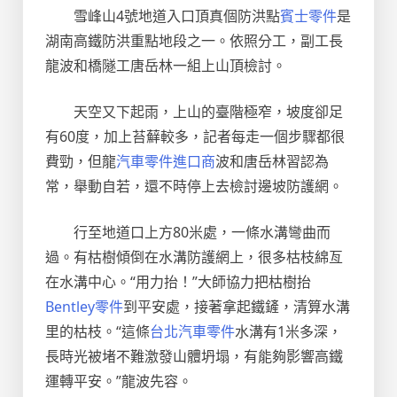
雪峰山4號地道入口頂真個防洪點
賓士零件
是
湖南高鐵防洪重點地段之一。依照分工，副工長
龍波和橋隧工唐岳林一組上山頂檢討。
天空又下起雨，上山的臺階極窄，坡度卻足
有60度，加上苔蘚較多，記者每走一個步驟都很
費勁，但龍
汽車零件進口商
波和唐岳林習認為
常，舉動自若，還不時停上去檢討邊坡防護網。
行至地道口上方80米處，一條水溝彎曲而
過。有枯樹傾倒在水溝防護網上，很多枯枝綿亙
在水溝中心。“用力抬！”大師協力把枯樹抬
Bentley零件
到平安處，接著拿起鐵鏟，清算水溝
里的枯枝。“這條
台北汽車零件
水溝有1米多深，
長時光被堵不難激發山體坍塌，有能夠影響高鐵
運轉平安。”龍波先容。