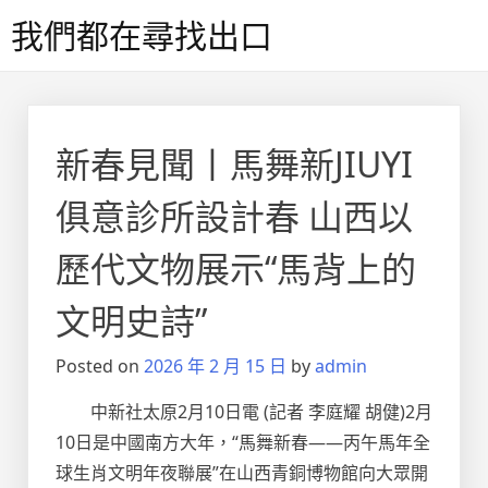
Skip
我們都在尋找出口
to
content
新春見聞丨馬舞新JIUYI
俱意診所設計春 山西以
歷代文物展示“馬背上的
文明史詩”
Posted on
2026 年 2 月 15 日
by
admin
中新社太原2月10日電 (記者 李庭耀 胡健)2月
10日是中國南方大年，“馬舞新春——丙午馬年全
球生肖文明年夜聯展”在山西青銅博物館向大眾開