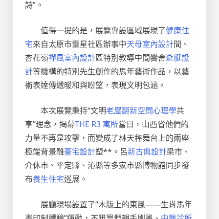
詩”。
值得一提的是，展覽專設區域展現了
健康住
宅
來自太原市靈星社區辦事中
天母室內設計
間、
杏花嶺
禪風室內設計
區特別教導中間黌舍
遊艇設
計
等機構的特別先生創作的馬年藝術作品，以藝
術表達傳遞暖和與盼望，表現文明包涵。
本次展覽秉持“文明
老屋翻新
空間心理學
共
享”理念，揭幕
THE R3 寓所
當日，山西省他們的
力量不再是攻擊，而變成了林天秤舞台上的兩座
極端背景雕
豪宅設計
塑**。呂
新古典設計
梁市、
介休市、平定縣、沁縣等多家市縣博物館同步發
布
養生住宅
巡展。
展廳現場設置了“木版上的東風——生肖馬年
畫印制體驗”運動，不雅眾們親手刷墨、
中醫診所