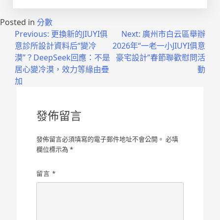
Posted in
分數
文
Previous:
更換新的JIUYI俱
Next:
廣州市白云區舉辦
意診所設計資料后“變冷
2026年“一老一小JIUYI俱意
章
漠”？DeepSeek回應：不是
豪宅設計”春節聯歡慰問活
導
居心變冷漠，效力等緣由疊
動
加
覽
發佈留言
發佈留言必須填寫的電子郵件地址不會公開。
必填
欄位標示為
*
留言
*