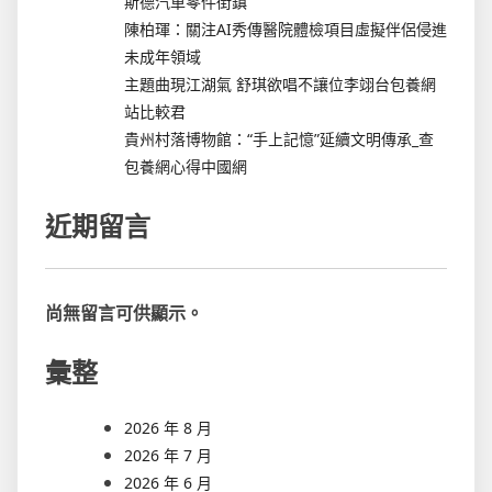
斯德汽車零件街鎮
陳柏琿：關注AI秀傳醫院體檢項目虛擬伴侶侵進
未成年領域
主題曲現江湖氣 舒琪欲唱不讓位李翊台包養網
站比較君
貴州村落博物館：“手上記憶”延續文明傳承_查
包養網心得中國網
近期留言
尚無留言可供顯示。
彙整
2026 年 8 月
2026 年 7 月
2026 年 6 月