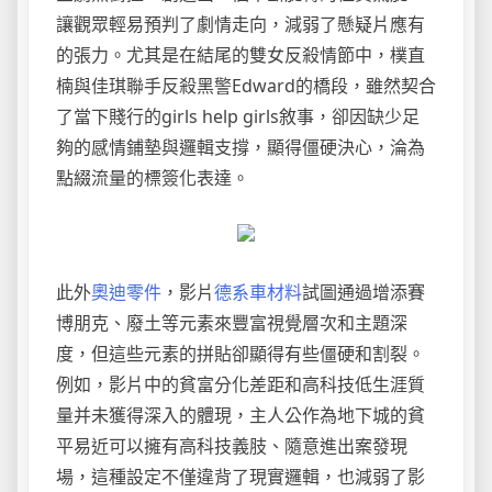
讓觀眾輕易預判了劇情走向，減弱了懸疑片應有
的張力。尤其是在結尾的雙女反殺情節中，樸直
楠與佳琪聯手反殺黑警Edward的橋段，雖然契合
了當下賤行的girls help girls敘事，卻因缺少足
夠的感情鋪墊與邏輯支撐，顯得僵硬決心，淪為
點綴流量的標簽化表達。
此外
奧迪零件
，影片
德系車材料
試圖通過增添賽
博朋克、廢土等元素來豐富視覺層次和主題深
度，但這些元素的拼貼卻顯得有些僵硬和割裂。
例如，影片中的貧富分化差距和高科技低生涯質
量并未獲得深入的體現，主人公作為地下城的貧
平易近可以擁有高科技義肢、隨意進出案發現
場，這種設定不僅違背了現實邏輯，也減弱了影