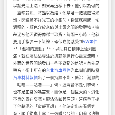
以超光速上漲，如果再這樣下去，他引以為傲的
「靈魂蒜泥」將難以為繼。他拿著一把被磨得光
滑、閃耀著不祥光芒的小銀勺，從缸底撈起一坨
濃稠的、顏色介於灰綠與土黃之間的發酵物。這
蒜泥被他照顧得像稀世珍寶，每隔三小時，他就
要用手指彈一下缸邊，確保它能感受到
VW零件
**「溫和的震動」**，以助其在精神上達到圓
滿。就在廖沾沾專注於與蒜泥進行心靈交流時，
外面的世界開始發出一些不對勁的信號。首先是
聲音。街上所有的
台北汽車零件
汽車喇叭同時發
汽車材料報價
出了一個持續不斷、低沉且潮濕的
「咕嚕——咕嚕——」聲。這聲音不是引擎聲，
也不是正常的鳴笛聲，而像是一個巨大的、消化
不良的胃在哀嚎。廖沾沾皺著眉頭，這嚴重干擾
了他蒜泥的「寧靜冥想」。他決定出去看個究
竟，順手從桌上拿了一張髒兮兮的，印著《沾醬