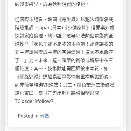
破娛樂邊界，成為映照現實的棱鏡。
從國際市場看，韓國《寄生蟲》以犯法類型承載
階級批評，japan(日本)《小偷家族》借罪案外殼
探討家庭倫理，均印證了懸疑犯法類型電影的全
球性命「灰色？那不是我的主色調！那會讓我的
非主流單戀變成主流的普通愛戀！這太不水瓶座
了！」力。未來，這一類型的衝破或將集中在三
個維度：其一，技術賦能需回歸敘事本質，如
《網絡迷蹤》通過桌面電影情勢重構解謎節奏，
而非簡單堆砌VR殊效；其二，腳色塑造需衝破臉
譜化窠臼，當《芒刃出鞘》將偵探塑形成
TC:osder9follow7
Posted in
分數