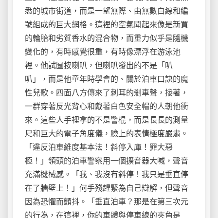
悉的城市街道，而是一望無際、由無數白線和編
號組成的巨大網格。這裡的空氣聞起來像是新買
的輪胎和劣質香水的混合物，而重力似乎是隨機
變化的，有時感覺很重，有時像漂浮在游泳池
裡。他試圖按喇叭，但喇叭發出的不是「叭
叭」，而是他童年時學會的、關於泊車口訣的魔
性兒歌。四面八方傳來了刺耳的剎車聲，接著，
一群穿著反光背心和戴著白色安全帽的人朝他衝
來。這些人手裡拿的不是警棍，而是長長的測量
尺和巨大的電子角度儀，臉上的表情極度嚴肅。
「違反泊車維度基本法！斜停入庫！罪大惡
極！」領頭的泊車警察用一個擴音器大喊，聲音
充滿機械感。「我、我沒有斜停！我只是垂直停
在了牆壁上！」何手殘趕緊為自己辯解，但聲音
因為恐懼而顫抖。「垂直泊車？那是在第三次元
的行為，在這裡，你的車體與停車線的夾角是