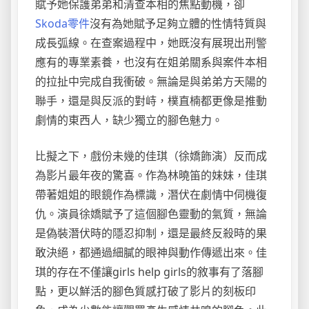
賦予她保護弟弟和清查本相的焦點動機，卻
Skoda零件
沒有為她賦予足夠立體的性情特質與
成長弧線。在查案過程中，她既沒有展現出刑警
應有的專業素養，也沒有在姐弟關系與案件本相
的拉扯中完成自我衝破。無論是與弟弟方天陽的
聯手，還是與反派的對峙，樸直楠都更像是推動
劇情的東西人，缺少獨立的腳色魅力。
比擬之下，戲份未幾的佳琪（徐嬌飾演）反而成
為影片最年夜的驚喜。作為林曉笛的妹妹，佳琪
帶著姐姐的眼鏡作為標識，潛伏在劇情中伺機復
仇。演員徐嬌賦予了這個腳色靈動的氣質，無論
是偽裝潛伏時的隱忍抑制，還是最終反殺時的果
敢決絕，都通過細膩的眼神與動作傳遞出來。佳
琪的存在不僅讓girls help girls的敘事有了落腳
點，更以鮮活的腳色質感打破了影片的刻板印