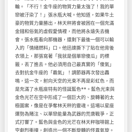
輪。「不行！金牛座的物質力量太強了！我的單
戀被汙染了！」張水瓶大喊。他知道，如果牛土
豪的物質力量勝出，林天秤將會被困在一個充滿
金錢和俗氣的虛假愛情裡，而他將永遠失去機
會。張水瓶看向那機器，還剩下最後一個可以輸
入的「情緒燃料」口。他迅速撕下了貼在他背後
衣領上，那張寫著「我就是個單戀傻瓜」的標
籤，丟了進去。他必須用自己最真實的「傻氣」
去對抗金牛座的「霸氣」！調節器再次發出轟
鳴，這一次，射向天空的光束不再是彩虹色，而
是充滿了水瓶座特有的怪誕藍色**。藍色光束與
金色光芒在空中形成了一個巨大的、旋轉著的太
極圖案，像是在爭奪林天秤的靈魂。這場以星座
運勢為賭注、以單戀能量為武器的荒唐戰爭，正
式打響了。藍色與金色的光芒在林天秤咖啡館上
空劇烈衝撞，創造出一個不斷旋轉的怪異氣旋。