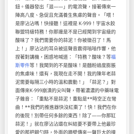
鈕。儀器發出「滋——」的電流聲，接著傳來一
陣高八度、急促且充滿養生焦慮的聲音。「喂！
是廖沾沾嗎！快接聽！這裡是 K-999！宇宙水餃
聯盟特級特務！你那邊是不是已經聞到宇宙級的
酸味了？我們需要你的蒜泥！你被徵召了！馬
上！」廖沾沾的耳朵被這聲音震得嗡嗡作響，他
捏著對講機，困惑地喊道：「特務？酸味？等
福
斯零件
等！我聞到的不是酸味！是麵粉過度膨脹
的焦慮味！還有，我現在走不開！我的陳年老蒜
泥需要每隔三小時的溫和震動！」「蒜泥？」對
面傳來K-999崩潰的尖叫聲，帶著濃濃的中藥味電
子雜音：「重點不是蒜泥！重點是**時空正在彎
曲！**我們的推進器快沒紅棗了！快！我們在你
的後院！別帶任何多餘的東西！除了——你那缸
蒜泥！」就在廖沾沾還在糾結要不要帶上他最珍
愛的那把銀勺時，外面的牆壁傳來一聲巨大的撞