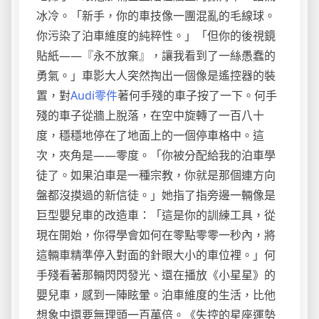
冰冷。「新手，你的車技像一團混亂的毛線球。
你污染了泊車維度的純粹性。」「但你的後視鏡
貼紙——『永不放棄』，讓我看到了一絲愚蠢的
勇氣。」車影大人突然掏出一個像是遙控器的裝
置，對
Audi零件
著何手殘的車子按了一下。何手
殘的車子從牆上脫落，在空中旋轉了一百八十
度，穩穩地停在了地面上的一個停車格中。這
次，夾角是——零度。「你被分配給我的泊車學
徒了。如果泊車是一種宗教，你就是那個連方向
盤都沒摸過的新信徒。」她指了指旁邊一輛像是
巨型嬰兒車的改造車：「這是你的訓練工具，從
現在開始，你得學會如何在零點零零一秒內，將
這輛車精準停入對面的針眼大小的車位裡。」何
手殘看著那輛閃閃發光、還在播放《小星星》的
嬰兒車，感到一陣眩暈。泊車維度的生活，比他
想象中還要無理頭一百萬倍。《失控的星座運勢