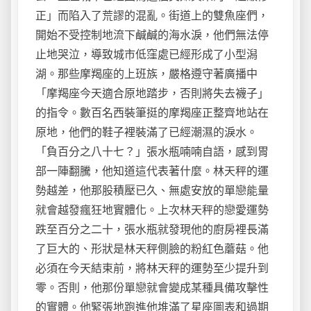
正」而陷入了荒謬的混亂。街道上的雙魚座們，
開始不受控制地流下鹹鹹的海水淚，他們無法停
止地哭泣，導致城市低窪處已經形成了小型潟
湖。那些摩羯座的上班族，嚴格遵守著廣播中
「摩羯座今天適合原地踏步，否則將失去襪子」
的指令。數百名西裝筆挺的摩羯座正整齊地站在
原地，他們的鞋子裡裝滿了已經潮濕的淚水。
「負百分之八十七？」張水瓶喃喃自語，感到胃
部一陣翻騰，他知道這代表著什麼。林天秤的運
勢越差，他那股積壓已久、無處安放的單戀能量
就會越發瘋狂地實體化。上次林天秤的戀愛運勢
跌至百分之二十，張水瓶就發現他的廚房裡長滿
了巨大的、形狀是林天秤側臉的粉紅色蘑菇。他
必須在今天結束前，將林天秤的運勢至少提升到
零。否則，他那份單戀就會變成某種具備攻擊性
的實體。他緊張地跑進他堆滿了星座圖表和過期