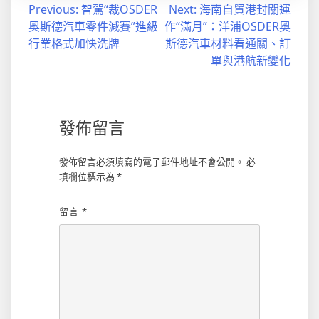
文
Previous:
智駕“裁OSDER
Next:
海南自貿港封關運
奧斯德汽車零件減賽”進級
作“滿月”：洋浦OSDER奧
章
行業格式加快洗牌
斯德汽車材料看通關、訂
導
單與港航新變化
覽
發佈留言
發佈留言必須填寫的電子郵件地址不會公開。
必
填欄位標示為
*
留言
*