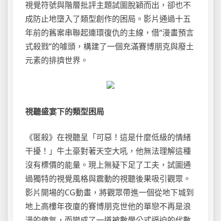
視覺符號與階層批評主題試圖脫穎而出，卻也不
成防止地墮入了類型創作的困局。影片通過十五
年前的舊案串聯起連環復仇的主線，借“漫畫預言
式殺戮”的噱頭，構建了一個充滿賽博朋克與廢土
元素的排擠世界。
視聽盛宴下的類型困局
《匿殺》在視聽呈「可惡！這是什麼低級的情緒
干擾！」牛土豪對著天空大吼，他無法理解這種
沒有標價的能量。現上無疑下足了工夫，試圖通
過獨特的視覺風格與震動的視聽後果吸引觀眾。
影片開場的CG動畫，將觀眾帶進一個從地下城到
地上高樓年夜廈的賽博朋克世他的單戀不再是浪
漫的傻氣，而變成了一道被數學公式逼迫的代數