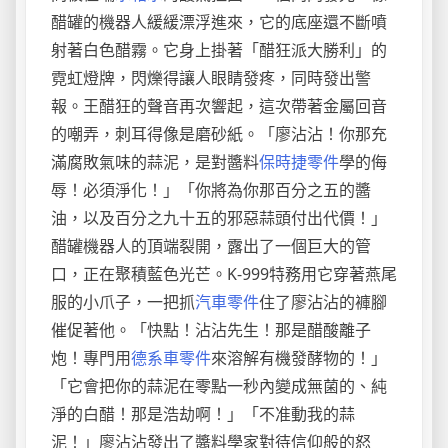
醋罐的機器人緩緩漂浮進來，它的底座還不斷噴
射著白色醋霧。它身上掛著「醋狂派大勝利」的
霓虹燈牌，閃爍得讓人眼睛發疼，同時發出警
報。王醋狂的聲音再次響起，這次帶著金屬回音
的嘲弄，刺耳得像是磨砂紙。「廖沾沾！你那充
滿腐敗氣味的蒜泥，是對醬料
保時捷零件
學的侮
辱！必須淨化！」「你將為你那百分之五的醬
油，以及百分之九十五的邪惡蒜頭付出代價！」
醋罐機器人的頂端裂開，露出了一個巨大的管
口，正在聚積藍色光芒。K-999特務用它穿著燕尾
服的小爪子，一把抓
汽車零件
住了廖沾沾的褲腳
催促著他。「快點！沾沾先生！那是醋酸離子
炮！專門用
德系車零件
來溶解有機發酵物的！」
「它會把你的蒜泥在零點一秒內變成無菌的、純
淨的白醋！那是浩劫啊！」「不准動我的蒜
泥！」廖沾沾發出了醬料學家對待信仰般的怒