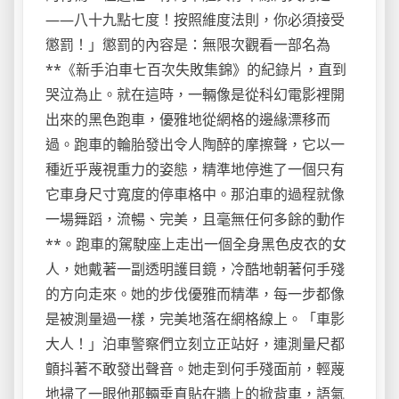
——八十九點七度！按照維度法則，你必須接受
懲罰！」懲罰的內容是：無限次觀看一部名為
**《新手泊車七百次失敗集錦》的紀錄片，直到
哭泣為止。就在這時，一輛像是從科幻電影裡開
出來的黑色跑車，優雅地從網格的邊緣漂移而
過。跑車的輪胎發出令人陶醉的摩擦聲，它以一
種近乎蔑視重力的姿態，精準地停進了一個只有
它車身尺寸寬度的停車格中。那泊車的過程就像
一場舞蹈，流暢、完美，且毫無任何多餘的動作
**。跑車的駕駛座上走出一個全身黑色皮衣的女
人，她戴著一副透明護目鏡，冷酷地朝著何手殘
的方向走來。她的步伐優雅而精準，每一步都像
是被測量過一樣，完美地落在網格線上。「車影
大人！」泊車警察們立刻立正站好，連測量尺都
顫抖著不敢發出聲音。她走到何手殘面前，輕蔑
地掃了一眼他那輛垂直貼在牆上的掀背車，語氣