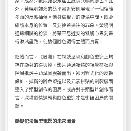
象，成為少數能讓觀眾產生感情共鳴的腳色。此
外，黃曉明飾演的蔡平易近安則展現了一個復雜
多面的反派抽像。他身處權力的漩渦中間，既要
維護本身的位置，又要掩蓋過往的罪惡。黃曉明
通過細膩的扮演，將蔡平易近安的牴觸心思刻畫
得淋漓盡致，使這個腳色顯得立體而真實。
總體而言，《匿殺》在視聽呈現和腳色塑造上均
存在顯著的得與掉。影片通過獨特的視覺符號與
階層批評主題試圖脫穎而出，卻因程式化的反轉
設計、掉衡的腳色塑造以及元素拼貼的割裂感而
墮入了類型創作的困局。或許對于類型片創作而
言，深耕劇情邏輯與腳色塑造才是衝破困局的關
鍵。
懸疑犯法類型電影的未來圖景