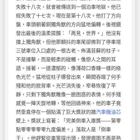
失敗十八次，就會被傳送到一個泊車地獄。他已
經失敗了十七次。現在是第十八次。他打了方向
盤，車頭朝著銅獨角獸的方向猛地偏轉。後視鏡
發出最後的溫柔提醒：「再見，世界。」他沒有
撞上獨角獸，但他那顫抖的車尾卻擦到了停車塔
三號車位入口處的一根古老、佈滿苔蘚的柱子。
不是撞擊，而是輕柔的碰觸，像戀人之間的耳
語。接著，一道濃郁的、像薄荷口香糖一樣的綠
色光芒。猛地從柱子爆發出來，瞬間吞噬了何手
殘和他的掀背車。光芒消失後，窄巷恢復了平
靜，只剩下獨角獸雕像一臉困惑的表情。何手殘
感覺一陣天旋地轉，等他回過神來，他的車子竟
然垂直停在一個貼滿了巨大獎狀的牆
汽車機油芯
壁上。獎狀上寫著：「完美倒車入庫獎——第零
點零零零零零九度偏差。」落款人是「倒車
王」。他趕緊從車窗探出頭，發現周圍不再是熟