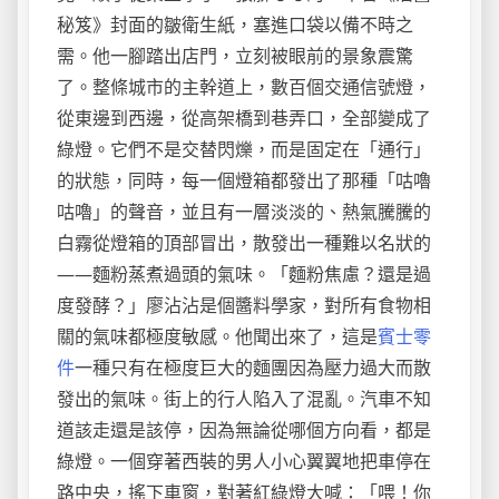
秘笈》封面的皺衛生紙，塞進口袋以備不時之
需。他一腳踏出店門，立刻被眼前的景象震驚
了。整條城市的主幹道上，數百個交通信號燈，
從東邊到西邊，從高架橋到巷弄口，全部變成了
綠燈。它們不是交替閃爍，而是固定在「通行」
的狀態，同時，每一個燈箱都發出了那種「咕嚕
咕嚕」的聲音，並且有一層淡淡的、熱氣騰騰的
白霧從燈箱的頂部冒出，散發出一種難以名狀的
——麵粉蒸煮過頭的氣味。「麵粉焦慮？還是過
度發酵？」廖沾沾是個醬料學家，對所有食物相
關的氣味都極度敏感。他聞出來了，這是
賓士零
件
一種只有在極度巨大的麵團因為壓力過大而散
發出的氣味。街上的行人陷入了混亂。汽車不知
道該走還是該停，因為無論從哪個方向看，都是
綠燈。一個穿著西裝的男人小心翼翼地把車停在
路中央，搖下車窗，對著紅綠燈大喊：「喂！你