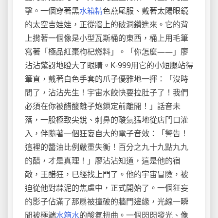
擊。一個穿著黑
水箱精
色燕尾服、戴著太陽眼鏡
的太空吉娃娃，正從牆上的破洞鑽進來。它的背
上揹著一個像是小型瓦斯桶的東西，桶上用毛筆
寫著「極品紅棗枸杞燃料」。「你怎麼——」廖
沾沾驚訝地瞪大了眼睛。K-999用它的小短腿站得
筆直，戴著白色手套的爪子優雅地一揮：「沒時
間了，沾沾先生！宇宙水餃快要拉肚子了！我們
必須在你被醋酸離子炮鎖定前離開！」話音未
落，一股極致尖銳、刺鼻的酸氣猛地從店門口灌
入，伴隨著一個狂妄自大的電子音效：「警告！
這裡的醬油比例嚴重失衡！百分之九十九點九九
的醋，才是真理！」廖沾沾知道，這是他的宿
敵，王醋狂，已經找上門了。他的宇宙冒險，被
迫從他對蒜泥的焦慮中，正式開始了。一個狂妄
的影子佔滿了那扇被撞破的牆門邊緣，光線一瞬
間被極端
水箱水
的酸氣扭曲。一個閃閃發光、像