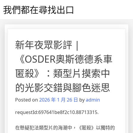
Skip
我們都在尋找出口
to
content
新年夜眾影評 |
《OSDER奧斯德德系車
匿殺》：類型片摸索中
的光影交錯與腳色迷思
Posted on
2026 年 1 月 26 日
by
admin
requestId:697641be8f2c10.88713315.
在懸疑犯法類型片的海潮中，《匿殺》以獨特的