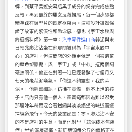
轉，到蔡平易近安幕后黑手成分的揭穿完成焦點
反轉，再到最終的雙女反殺掃尾，每一個步驟都
精準踩在類型片的既定框架內。這種設計雖然保
證了故事的緊湊性和懸念感，卻也《宇宙水餃與
終極醬料師》第一章：
汽車零件進口商
蒜泥與末
日預兆廖沾沾坐在他那間被稱為「宇宙水餃中
心」的店裡，但這間店的外觀更像是一個被遺棄
的藍色塑膠棚，與「宇宙」或「中心」這兩個詞
毫無關係。他正在對著一缸已經發酵了七個月又
七天的老蒜泥嘆氣。「你還不夠靈動，我的蒜
泥。」他輕聲細語，彷彿在責備一個不上進的孩
子。店內只有他一個人，連蒼蠅都因為難以忍受
那股陳年蒜頭混合著鐵鏽與淡淡絕望的味道而選
擇繞道飛行。今天的營業額是：零。廖沾沾不安
的不是店裡的生意，而是他對**「蒜泥成本焦慮
症」**的深層恐懼。新鮮蒜頭每公斤的價格正在