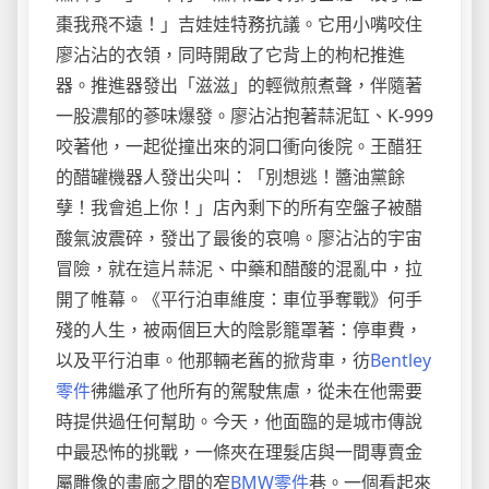
棗我飛不遠！」吉娃娃特務抗議。它用小嘴咬住
廖沾沾的衣領，同時開啟了它背上的枸杞推進
器。推進器發出「滋滋」的輕微煎煮聲，伴隨著
一股濃郁的蔘味爆發。廖沾沾抱著蒜泥缸、K-999
咬著他，一起從撞出來的洞口衝向後院。王醋狂
的醋罐機器人發出尖叫：「別想逃！醬油黨餘
孽！我會追上你！」店內剩下的所有空盤子被醋
酸氣波震碎，發出了最後的哀鳴。廖沾沾的宇宙
冒險，就在這片蒜泥、中藥和醋酸的混亂中，拉
開了帷幕。《平行泊車維度：車位爭奪戰》何手
殘的人生，被兩個巨大的陰影籠罩著：停車費，
以及平行泊車。他那輛老舊的掀背車，彷
Bentley
零件
彿繼承了他所有的駕駛焦慮，從未在他需要
時提供過任何幫助。今天，他面臨的是城市傳說
中最恐怖的挑戰，一條夾在理髮店與一間專賣金
屬雕像的畫廊之間的窄
BMW零件
巷。一個看起來