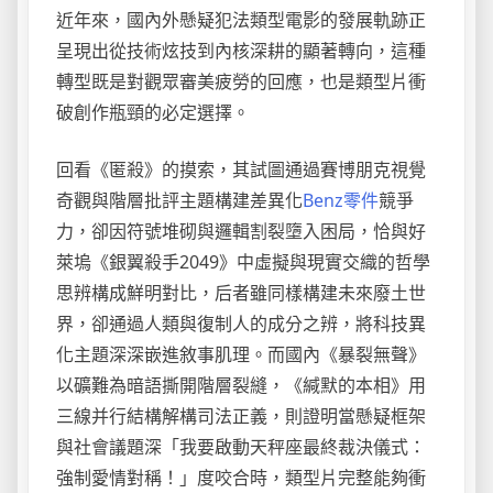
近年來，國內外懸疑犯法類型電影的發展軌跡正
呈現出從技術炫技到內核深耕的顯著轉向，這種
轉型既是對觀眾審美疲勞的回應，也是類型片衝
破創作瓶頸的必定選擇。
回看《匿殺》的摸索，其試圖通過賽博朋克視覺
奇觀與階層批評主題構建差異化
Benz零件
競爭
力，卻因符號堆砌與邏輯割裂墮入困局，恰與好
萊塢《銀翼殺手2049》中虛擬與現實交織的哲學
思辨構成鮮明對比，后者雖同樣構建未來廢土世
界，卻通過人類與復制人的成分之辨，將科技異
化主題深深嵌進敘事肌理。而國內《暴裂無聲》
以礦難為暗語撕開階層裂縫，《緘默的本相》用
三線并行結構解構司法正義，則證明當懸疑框架
與社會議題深「我要啟動天秤座最終裁決儀式：
強制愛情對稱！」度咬合時，類型片完整能夠衝