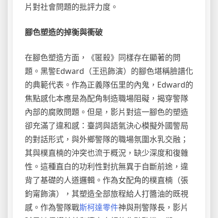
片對社會問題的批評力度。
腳色塑造的掉衡與衝破
在腳色塑造方面，《匿殺》同樣存在顯著的問
題。黑警Edward（王迅飾演）的腳色堪稱臉譜化
的典範代表。作為正義隊伍里的內鬼，Edward的
焦點感化本應是為配角制造職場阻礙，揭穿警隊
內部的腐敗問題。但是，影片對這一腳色的塑造
卻充滿了違和感：臺詞與語氣決心模擬外國警局
的對話形式，與外鄉警隊的職場氛圍水乳交融；
其與樸直楠的沖突也流于概況，缺少深度和復雜
性。這種直白的功利性對抗無異于自斷前途，違
背了基礎的人道邏輯。作為女配角的樸直楠（張
鈞甯飾演），其塑造全部旅程給人打醬油的既視
感。作為警隊戰
斯柯達零件
神與刑警隊長，影片