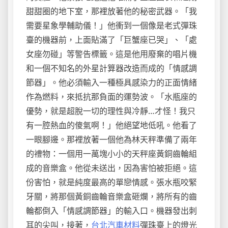
甜甜圈的地下室，那裡放著他的秘密武器。「我
需要星象學輔助儀！」他衝到一個像是老式彈珠
臺的機器前，上面貼滿了「巨蟹座已哭」、「處
女座勿碰」等警告標籤。這是他用廢棄的唱片機
和一個不知名的外星計算器改造而成的「情感調
節器」。他必須輸入一種極具感染力的正面情緒
作為燃料，來抵抗那負面的運勢波。「水瓶座的
優勢，就是超脫一切的理性與冷靜…才怪！我只
有一腔熱血的傻氣啊！」他絕望地低吼。他看了
一眼腳邊。那裡放著一個他為林天秤準備了兩年
的禮物：一個用一萬塊小小的天秤座黃銅齒輪組
成的音樂盒。他從未送出，因為害怕被拒絕。這
份害怕，就是純度最高的單戀情感。張水瓶咬緊
牙關，將那個黃銅齒輪音樂盒砸爛，將所有的齒
輪都倒入「情感調節器」的輸入口。機器發出刺
耳的尖叫，接著，
台北汽車材料
彈珠臺上的燈光