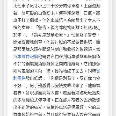
比他車子尺寸小上三十公分的停車格，上面還灑
著一層可疑的白色粉末。何手殘深吸一口氣。將
車子打了倒檔。他的車載語音系統發出了令人不
快的女聲：「警告，後方障礙物距離：無限趨近
於零。」「請考慮放棄治療。」他忽略了警告，
開始緩慢地倒車。他最討厭的不是語音系統，而
是那兩塊永遠在關鍵時刻自動收折的後視鏡。當
汽車零件報價
他需要它們來判斷車體與那座價值
不菲的銅製獨角獸雕像之間的距離時，它們卻像
兩片羞澀的耳朵一樣，優雅地縮了回去。同時
賓
利零件
發出低語：「你還是別看了，反正你也停
不好。」何手殘感覺心臟快要跳出來了。他轉頭
看去，發現那座高聳入雲、覆蓋著鏽跡斑斑鐵網
的多層機械式停車塔，正在那片窄巷的盡頭散發
出不正常的綠光。這棟停車塔是個異類，它的三
號車位始終空著，並且傳說只要有人敢在它面前