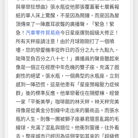
與單戀狂想曲》張水瓶從他那張覆蓋著七層舊報
紙的單人床上驚醒，不是因為鬧鐘，而是因為屋
頂傳來了一陣震耳欲聾的廣播聲。「緊急！緊
急！
汽車零件貿易商
今日星座運勢超級大修正！
所有天秤座請注意！由於月球剛剛打了一個噴
嚏，您的戀愛機率從昨日的百分之九十九點九，
陡降至負百分之八十七！」廣播員的聲音聽起來
像是一個正在經歷中年危機的雙子座，充滿了戲
劇性的絕望。張水瓶，一個典型的水瓶座，立刻
感到一陣恐慌，這是他患有「星座預報壓力症候
群」後的標準反應。他單戀著住在隔壁棟、經營
一家「平衡美學」咖啡館的林天秤。林天秤完美
得像是從黃金分割線中走出來的藝術品。而張水
瓶的人生，則像一團被獅子座暴君隨意亂踢的毛
線球，充滿了混亂與錯位。他衝到窗邊，往外看
去。整座城市已經因為這個突如其來的「超級修