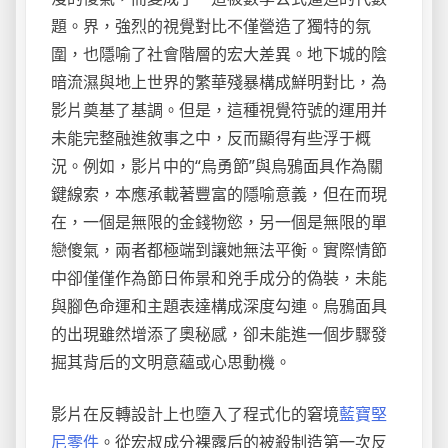
題。界，強烈的視覺對比不僅營造了獨特的氛
圍，也隱喻了社會階層的宏大差異。地下城的陰
暗流濕與地上世界的繁華殘暴構成鮮明對比，為
影片奠基了基調。但是，這種視覺符號的運用并
未能完整融進敘事之中，反而顯得有些浮于概
況。例如，影片中的“烏勇節”與烏鴉面具作為關
鍵線索，本應承載著豐富的隱喻意義，但在而現
在，一個是無限的金錢物慾，另一個是無限的單
戀傻氣，兩者都極端到讓她無法平衡。實際情節
中卻僅僅作為節日佈景和兇手成分的偽裝，未能
與腳色命運和主題表達構成深度勾連。烏鴉面具
的出現雖然增添了奧秘感，卻未能進一個步驟發
掘其背后的文明意蘊或心思動機。
影片在反轉設計上也墮入了程式化的窘境
藍寶堅
尼零件
。從宏叔成分裸露后的被殺制造第一次反