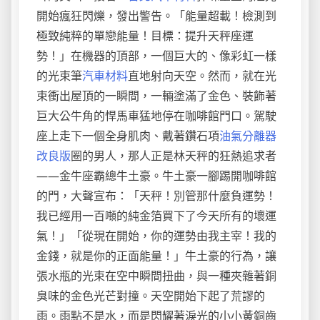
開始瘋狂閃爍，發出警告。「能量超載！檢測到
極致純粹的單戀能量！目標：提升天秤座運
勢！」在機器的頂部，一個巨大的、像彩虹一樣
的光束筆
汽車材料
直地射向天空。然而，就在光
束衝出屋頂的一瞬間，一輛塗滿了金色、裝飾著
巨大公牛角的悍馬車猛地停在咖啡館門口。駕駛
座上走下一個全身肌肉、戴著鑽石項
油氣分離器
改良版
圈的男人，那人正是林天秤的狂熱追求者
——金牛座霸總牛土豪。牛土豪一腳踢開咖啡館
的門，大聲宣布：「天秤！別管那什麼負運勢！
我已經用一百噸的純金箔買下了今天所有的壞運
氣！」「從現在開始，你的運勢由我主宰！我的
金錢，就是你的正面能量！」牛土豪的行為，讓
張水瓶的光束在空中瞬間扭曲，與一種夾雜著銅
臭味的金色光芒對撞。天空開始下起了荒謬的
雨。雨點不是水，而是閃耀著淚光的小小黃銅齒