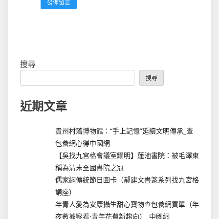
搜尋
搜尋
近期文章
貴州村落博物館：“手上記憶”延續文明傳承_查
包養網心得中國網
【吳找九宮格會議室耀明】蓮池書院：被毛澤東
稱為清末全國書院之冠
儒家網傳統節日圖卡（郝建文書篆系列找九宮格
講座）
年青人愛為安康攝生甜心寶物查包養網買單（年
夜數據察看·青年花費新趨向）_中國網