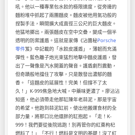
吼。他以一種專業包水餃的極限速度，從旁邊的
麵粉堆中抓起了兩團麵皮。麵皮被他用氣功般的
捏製手法，瞬間擴大成直徑三公尺的巨大麵皮。
他猛地擲出，兩張麵皮在空中交疊，變成一個半
透明的防禦護盾。這就是家傳《沾醬秘
Porsche
零件
笈》中記載的「水餃皮護盾」，薄韌而充滿
彈性。藍色離子炮光束猛烈地擊中麵皮護盾，發
出了一聲像是汽水開蓋的聲音。護盾劇烈震動，
但奇蹟般地擋住了攻擊，只是散發出濃郁的麵
香。「這麵皮的延展性！完美！但撐不了太
久！」K-999焦急地大喊，中藥味更濃了。廖沾沾
知道，他必須帶走他那缸陳年老蒜泥，那是宇宙
的希望。他跑到蒜泥缸前，使出他搬運食材的全
部力量，將那口比他還胖的缸抱起。「走！K-
999！我們要從後院逃跑！別再管你的紅棗枸杞
燃料了！」「不行！燃料是文明的基礎！沒了紅