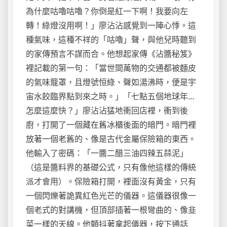
為什麼咕嚕咕嚕？你倒是紅一下啊！我要向左
轉！綠燈沒用啊！」廖沾沾感覺到一陣心悸。這
種氣味，這種不祥的「咕嚕」聲，與他兒時聽到
的家傳預言不謀而合。他想起家傳《沾醬秘笈》
裡記載的第一句：「當世間萬物的交通都被麵皮
的氣味籠罩，且燈號恒綠、聲如湯沸時，便是宇
宙水餃臨界點到來之時。」「七點五個地球年…
怎麼這麼快？」廖沾沾猛地衝回店裡，衝到後
廚，打開了一個藏在舊冰櫃後面的暗門。暗門裡
放著一個老舊的、像是古代金屬保險箱的東西。
他輸入了密碼：「一醬二醋三油四辣五蒜泥」
（這是醬料界的基礎公式，只有像他這樣的傳統
派才會用）。保險箱打開，裡面沒有黃金，只有
一個閃爍著詭異紅色光芒的儀器。這儀器很像一
個老式的對講機，但頂部插著一根彎曲的、像韭
菜一樣的天線。他顫抖著拿起儀器，按下通話