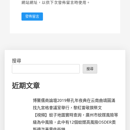
網站網址，以供下次發佈留言時使用。
搜尋
搜尋
近期文章
博鰲儒商論壇2019祭孔年夜典在云南曲靖圓滿
找九宮格會議室舉行，黎紅雷敬撰祭文
【視頻】蚊子地圖實時查詢，廣州市蚊媒風險等
級為中風險，此中有12個蚊媒高風險OSDER奧
斯德汽車零件街鎮