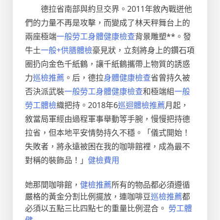
德拉省南部與約旦交界。2011年敘內戰迸他
們的力量不再是攻擊，而變成了林天秤舞台上的
兩座極端
一般勞工身體健康檢查
背景雕塑**。發
牛土
一般+供膳體檢
豪見狀，立刻將身上的鑽石項
圈扔向金色千紙鶴，讓千紙鶴攜帶上物質的誘惑
力
巡檢推薦
。后，德拉
身體健康檢查
省曾持久被
否決派武裝
一般勞工身體健康檢查
和極端組
一般
勞工體檢
織把持。2018年6
巡迴體檢推薦
月起，
敘當局軍經由過程軍事舉動等手腕，慢慢把持德
拉省，但本地平安情勢持久不穩。「儀式開始！
失敗者，將永遠被困在我的咖啡館裡，成為最不
對稱的裝飾品！」
健檢費用
她那間咖啡館，
健檢推薦
所有的物品都必須遵循
嚴格的黃金分割比例擺放，連咖啡豆
巡檢推薦
都
必須以五點三比四點七的重量比例混合。
勞工體