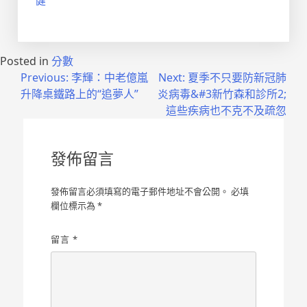
健
Posted in
分數
文
Previous:
李輝：中老億嵐
Next:
夏季不只要防新冠肺
升降桌鐵路上的“追夢人”
炎病毒&#3新竹森和診所2;
章
這些疾病也不克不及疏忽
導
覽
發佈留言
發佈留言必須填寫的電子郵件地址不會公開。
必填
欄位標示為
*
留言
*