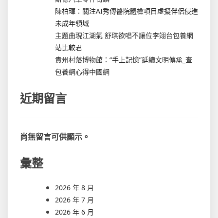
陳柏琿：關注AI秀傳醫院體檢項目虛擬伴侶侵進
未成年領域
主題曲現江湖氣 舒琪欲唱不讓位李翊台包養網
站比較君
貴州村落博物館：“手上記憶”延續文明傳承_查
包養網心得中國網
近期留言
尚無留言可供顯示。
彙整
2026 年 8 月
2026 年 7 月
2026 年 6 月