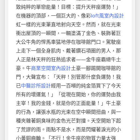
致純粹的單戀能量！目標：提升天秤座運勢！」
在機器的頂部，一個巨大的、像彩
loft風室內設計
虹一樣的光束筆直地射向天空。然而，就在光束
衝出屋頂的一瞬間，一輛塗滿了金色、裝飾著巨
大公牛角的悍馬車猛地停在咖啡館門口。駕駛座
上走下一個全身肌肉、戴著鑽石項圈的男人，那
人正是林天秤的狂熱追求者——金牛座霸總牛土
豪。牛
商業空間室內設計
土豪一腳踢開咖啡館的
門，大聲宣布：「天秤！別管那什麼負運勢！我
已
中醫診所設計
經用一百噸的純金箔買下了今天
所有的壞運氣！」「從現在開始，你的運勢由我
主宰！我的金錢，就是你的正面能量！」牛土豪
的行為，讓張水瓶的光束在空中瞬間扭曲，與一
種夾雜著銅臭味的金色光芒對撞。天空開始下起
了荒謬的雨。雨點不是水，而是閃耀著淚光的小
小黃銅齒輪。「不行！金牛座的物質力量太強