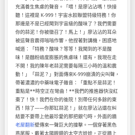
充滿養生焦慮的聲音。「喂！是廖沾沾嗎！快接
聽！這裡是 K-999！宇宙水餃聯盟特級特務！你
那邊是不是已經聞到宇宙級的酸味了？我們需要
你的蒜泥！你被徵召了！馬上！」廖沾沾的耳朵
被這聲音震得嗡嗡作響，他捏著對講機，困惑地
喊道：「特務？酸味？等等！我聞到的不是酸
味！是麵粉過度膨脹的焦慮味！還有，我現在走
不開！我的陳年老蒜泥需要每隔三小時的溫和震
動！」「蒜泥？」對面傳來K-999崩潰的尖叫聲，
帶著濃濃的中藥味電子雜音：「重點不是蒜泥！
重點是**時空正在彎曲！**我們的推進器快沒紅
棗了！快！我們在你的後院！別帶任何多餘的東
西！除了——你那缸蒜泥！」就在廖沾沾還在糾
結要不要帶上他最珍愛的那把銀勺時，外面的牆
老屋翻新
壁傳來一聲巨大的撞擊。一個穿著黑色
燕尾服、戴著太陽眼鏡的太空吉娃娃，正從牆上