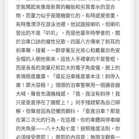
空氣聞起來像是新買的輪胎和劣質香水的混合
物，而重力似乎是隨機變化的，有時感覺很重，
有時像漂浮在游泳池裡。他試圖按喇叭，但喇叭
發出的不是「叭叭」，而是他童年時學會的、關
於泊車口訣的魔性兒歌。四面八方傳來了刺耳的
剎車聲，接著，一群穿著反光背心和戴著白色安
全帽的人朝他衝來。這些人手裡拿的不是警棍，
而是長長的測量尺和巨大的電子角度儀，臉上的
表情極度嚴肅。「違反泊車維度基本法！斜停入
庫！罪大惡極！」領頭的泊車警察用一個擴音器
大喊，聲音充滿機械感。「我、我沒有斜停！我
只是垂直停在了牆壁上！」何手殘趕緊為自己辯
解，但聲音因為恐懼而顫抖。「垂直泊車？那是
在第三次元的行為，在這裡，你的車體與停車線
的夾角是——八十九點七度！按照維度法則，你
必須接受懲罰！」懲罰的內容是：無限次觀看一