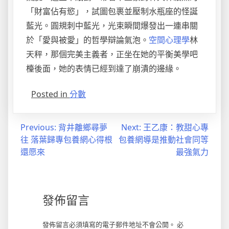
「財富佔有慾」，試圖包裹並壓制水瓶座的怪誕
藍光。圓規刺中藍光，光束瞬間爆發出一連串關
於「愛與被愛」的哲學辯論氣泡。
空間心理學
林
天秤，那個完美主義者，正坐在她的平衡美學吧
檯後面，她的表情已經到達了崩潰的邊緣。
Posted in
分數
文
Previous:
背井離鄉尋夢
Next:
王乙康：教甜心專
往 落葉歸專包養網心得根
包養網導是推動社會同等
章
還愿來
最強氣力
導
覽
發佈留言
發佈留言必須填寫的電子郵件地址不會公開。
必