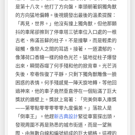
是第十八次。他打了方向盤，車頭朝著銅獨角獸
的方向猛地偏轉。後視鏡發出最後的溫柔提醒：
「再見，世界。」他沒有撞上獨角獸，但他那顫
抖的車尾卻擦到了停車塔三號車位入口處的一根
古老、佈滿苔蘚的柱子。不是撞擊，而是輕柔的
碰觸，像戀人之間的耳語。接著，一道濃郁的、
像薄荷口香糖一樣的綠色光芒。猛地從柱子爆發
出來，瞬間吞噬了何手殘和他的掀背車。光芒消
失後，窄巷恢復了平靜，只剩下獨角獸雕像一臉
困惑的表情。何手殘感覺一陣天旋地轉，等他回
過神來，他的車子竟然垂直停在一個貼滿了巨大
獎狀的牆壁上。獎狀上寫著：「完美倒車入庫獎
——第零點零零零零零九度偏差。」落款人是
「倒車王」。他趕
新古典設計
緊從車窗探出頭，
發現周圍不再是熟悉的城市街道，而是一望無
際、由無數白線和編號組成的巨大網格。這裡的