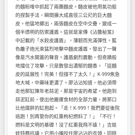
的麵粉堆中抓起了兩團麵皮。麵皮被他用氣功般
的捏製手法，瞬間擴大成直徑三公尺的巨大麵
皮。他猛地擲出，兩張麵皮在空中交疊，變成一
個半透明的防禦護盾。這就是家傳《沾醬秘笈》
中記載的「水餃皮護盾」，薄韌而充滿彈性。藍
色離子炮光束猛烈地擊中麵皮護盾，發出了一聲
像是汽水開蓋的聲音。護盾劇烈震動，但奇蹟般
地擋住了攻擊，只是散發出濃郁的麵香。「這麵
皮的延展性！完美！但撐不了太久！」K-999焦急
地大喊，中藥味更濃了。廖沾沾知道，他必須帶
走他那缸陳年老蒜泥，那是宇宙的希望。他跑到
蒜泥缸前，使出他搬運食材的全部力量，將那口
比他還胖的缸抱起。「走！K-999！我們要從後院
逃跑！別再管你的紅棗枸杞燃料了！」「不行！
燃料是文明的基礎！沒了紅棗我飛不遠！」吉娃
娃特務抗議。它用小嘴咬住廖沾沾的衣領，同時