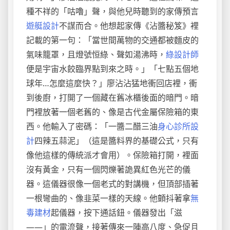
種不祥的「咕嚕」聲，與他兒時聽到的家傳預言
遊艇設計
不謀而合。他想起家傳《沾醬秘笈》裡
記載的第一句：「當世間萬物的交通都被麵皮的
氣味籠罩，且燈號恒綠、聲如湯沸時，
綠設計師
便是宇宙水餃臨界點到來之時。」「七點五個地
球年…怎麼這麼快？」廖沾沾猛地衝回店裡，衝
到後廚，打開了一個藏在舊冰櫃後面的暗門。暗
門裡放著一個老舊的、像是古代金屬保險箱的東
西。他輸入了密碼：「一醬二醋三油
身心診所設
計
四辣五蒜泥」（這是醬料界的基礎公式，只有
像他這樣的傳統派才會用）。保險箱打開，裡面
沒有黃金，只有一個閃爍著詭異紅色光芒的儀
器。這儀器很像一個老式的對講機，但頂部插著
一根彎曲的、像韭菜一樣的天線。他顫抖著拿
無
毒建材
起儀器，按下通話鈕。儀器發出「滋
——」的電流聲，接著傳來一陣高八度、急促且