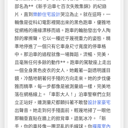
部名為**《新手泊車七百次失敗集錦》的紀錄
片，直到
樂齡住宅設計
哭泣為止。就在這時，一
輛像是從科幻電影裡開出來的黑色跑車，優雅地
從網格的邊緣漂移而過。跑車的輪胎發出令人陶
醉的摩擦聲，它以一種近乎蔑視重力的姿態，精
準地停進了一個只有它車身尺寸寬度的停車格
中。那泊車的過程就像一場舞蹈，流暢、完美，
且毫無任何多餘的動作**。跑車的駕駛座上走出
一個全身黑色皮衣的女人，她戴著一副透明護目
鏡，冷酷地朝著何手殘的方向走來。她的步伐優
雅而精準，每一步都像是被測量過一樣，完美地
落在網格線上。「車影大人！」泊車警察們立刻
立正站好，連測量尺都顫抖著不敢發
設計家豪宅
出聲音。她走到何手殘面前，輕蔑地掃了一眼他
那輛垂直貼在牆上的掀背車，語氣冰冷。「新
手，你的車技像一團混亂的毛線球。你
禪風室內