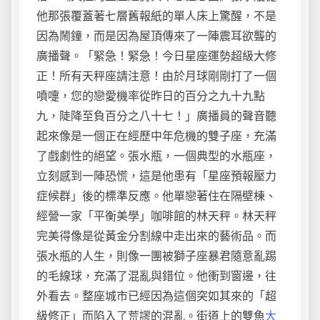
他那張覆蓋著七層舊報紙的單人床上驚醒，不是
因為鬧鐘，而是因為屋頂傳來了一陣震耳欲聾的
廣播聲。「緊急！緊急！今日星座運勢超級大修
正！所有天秤座請注意！由於月球剛剛打了一個
噴嚏，您的戀愛機率從昨日的百分之九十九點
九，陡降至負百分之八十七！」廣播員的聲音聽
起來像是一個正在經歷中年危機的雙子座，充滿
了戲劇性的絕望。張水瓶，一個典型的水瓶座，
立刻感到一陣恐慌，這是他患有「星座預報壓力
症候群」後的標準反應。他單戀著住在隔壁棟、
經營一家「平衡美學」咖啡館的林天秤。林天秤
完美得像是從黃金分割線中走出來的藝術品。而
張水瓶的人生，則像一團被獅子座暴君隨意亂踢
的毛線球，充滿了混亂與錯位。他衝到窗邊，往
外看去。整座城市已經因為這個突如其來的「超
級修正」而陷入了荒謬的混亂。街道上的雙魚
大