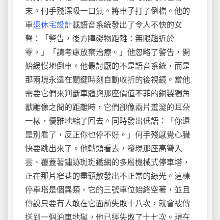
末。何手殘深吸一口氣。將車子打了倒檔。他的
車
退休宅設計
載語音系統發出了令人不快的女
聲：「警告，後方障礙物距離：無限趨近於
零。」「請考慮放棄治療。」他忽略了警告，開
始緩慢地倒車。他最討厭的不是語音系統，而是
那兩塊永遠在關鍵時刻自動收折的後視鏡。當他
需要它們來判斷車體與那座價值不菲的銅製獨角
獸雕像之間的距離時，它們卻像兩片羞澀的耳朵
一樣，優雅地縮了回去。同時發出低語：「你還
是別看了，反正你也停不好。」何手殘感覺心臟
快要跳出來了。他轉頭看去，發現那座高聳入
雲、覆蓋著鏽跡斑斑鐵網的多層機械式停車塔，
正在那片窄巷的盡頭散發出不正常的綠光。這棟
停車塔是個異類，它的三號車位始終空著，並且
傳說只要有人敢在它面前失敗十八次，就會被傳
送到一個泊車地獄。他已經失敗了十七次。現在