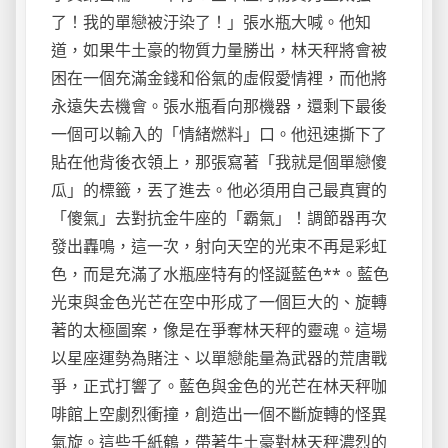
了！我的單戀被汙染了！」張水瓶大喊。他知
道，如果牛土豪的物質力量勝出，林天秤將會被
困在一個充滿金錢和俗氣的虛假愛情裡，而他將
永遠失去機會。張水瓶看向那機器，還剩下最後
一個可以輸入的「情緒燃料」口。他迅速撕下了
貼在他背後衣領上，那張寫著「我就是個單戀傻
瓜」的標籤，丟了進去。他必須用自己最真實的
「傻氣」去對抗金牛座的「霸氣」！調節器再次
發出轟鳴，這一次，射向天空的光束不再是彩虹
色，而是充滿了水瓶座特有的怪誕藍色**。藍色
光束與金色光芒在空中形成了一個巨大的、旋轉
著的太極圖案，像是在爭奪林天秤的靈魂。這場
以星座運勢為賭注、以單戀能量為武器的荒唐戰
爭，正式打響了。藍色與金色的光芒在林天秤咖
啡館上空劇烈衝撞，創造出一個不斷旋轉的怪異
氣旋。這些千紙鶴，帶著牛土豪對林天秤濃烈的