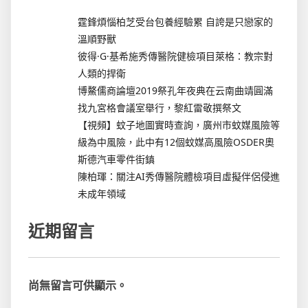
霆鋒煩惱柏芝受台包養經驗累 自誇是只戀家的
溫順野獸
彼得·G·基希施秀傳醫院健檢項目萊格：教宗對
人類的捍衛
博鰲儒商論壇2019祭孔年夜典在云南曲靖圓滿
找九宮格會議室舉行，黎紅雷敬撰祭文
【視頻】蚊子地圖實時查詢，廣州市蚊媒風險等
級為中風險，此中有12個蚊媒高風險OSDER奧
斯德汽車零件街鎮
陳柏琿：關注AI秀傳醫院體檢項目虛擬伴侶侵進
未成年領域
近期留言
尚無留言可供顯示。