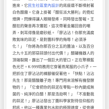
進來，它
民生社區室內設計
的底座還不斷噴射著
白色醋霧。它身上掛著「醋狂派大勝利」的霓虹
燈牌，閃爍得讓人眼睛發疼，同時發出警報。王
醋狂的聲音再次響起，這次帶著金屬回音的嘲
弄，刺耳得像是磨砂紙。「廖沾沾！你那充滿腐
敗氣味的蒜泥，是對醬料學的侮辱！必須淨
化！」「你將為你那百分之五的醬油，以及百分
之九十五的邪惡蒜頭付出代價！」醋罐機器人的
頂端裂開，露出了一個巨大的管口，正在聚積藍
色光芒。K-999特務用它穿著燕尾服的小爪子，一
把抓住了廖沾沾的褲腳催促著他。「快點！沾沾
先生！那是醋酸離子炮！專門用來溶解有機發酵
物的！」「它會把你的蒜泥在零點一秒內變成無
菌的、純淨的白醋！那是浩劫啊！」「不准動我
的蒜泥！」廖沾沾發出了醬料學家對待信仰般的
怒吼。他以一種專業包水餃的極限速度，從旁邊