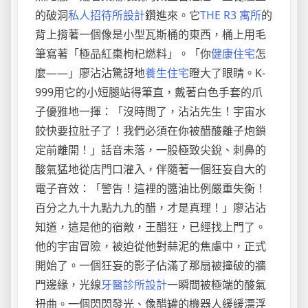
的破洞
私人招待所設計
鑽進來。它
THE R3 寓所
的
背上揹著一個像是小型瓦斯桶的東西，桶上用毛
筆寫著「極品紅棗枸杞燃料」。「你
健康住宅
怎
麼——」廖沾沾驚訝地
養生住宅
瞪大了眼睛。K-
999用它的小短腿站得筆直，戴著白色手套的爪
子優雅地一揮：「沒時間了，沾沾先生！宇宙水
餃快要拉肚子了！我們必須在你被醋酸離子炮鎖
定前離開！」話音未落，一股極致尖銳、刺鼻的
酸氣猛地從店門口灌入，伴隨著一個狂妄自大的
電子音效：「警告！這裡的醬油比例嚴重失衡！
百分之九十九點九九的醋，才是真理！」廖沾沾
知道，這是他的宿敵，王醋狂，已經找上門了。
他的宇宙冒險，被迫從他對蒜泥的焦慮中，正式
開始了。一個狂妄的影子佔滿了那扇被撞破的牆
門邊緣，光線
牙醫診所設計
一瞬間被極端的酸氣
扭曲。一個閃閃發光、像醋罐的機器人緩緩漂浮