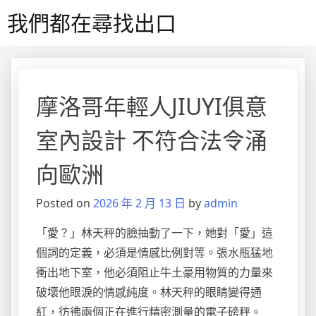
Skip
我們都在尋找出口
to
content
摩洛哥年輕人JIUYI俱意
室內設計 不符合法令涌
向歐洲
Posted on
2026 年 2 月 13 日
by
admin
「愛？」林天秤的臉抽動了一下，她對「愛」這
個詞的定義，必須是情感比例對等。張水瓶猛地
衝出地下室，他必須阻止牛土豪用物質的力量來
破壞他眼淚的情感純度。林天秤的眼睛變得通
紅，彷彿兩個正在進行精密測量的電子磅秤。