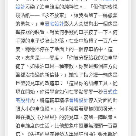
設計
污染了泊車維度的純粹性。」「但你的後視
鏡貼紙——『永不放棄』，讓我看到了一絲愚蠢
的勇氣。」車
豪宅設計
影大人突然掏出一個像是
遙控器的裝置，對著何手殘的車子按了一下。何
手殘的車子從牆上脫落，在空中旋轉了一百八十
度，穩穩地停在了地面上的一個停車格中。這
次，夾角是——零度。「你被分配給我的泊車學
徒了。如果泊車是一種宗教，你就是那個連方向
盤都沒摸過的新信徒。」她指了指旁邊一輛像是
巨型嬰兒車的改造車：「這是你的訓練工具，從
現在開始，你得學會如何在零點零零一秒
日式住
宅設計
內，將這輛車精準
會所設計
停入對面的針
眼大小的車位裡。」何手殘看著那輛閃閃發光、
還在播放《小星星》的嬰兒車，感到一陣眩暈。
泊車維度的生活，比他想象中還要無理頭一百萬
倍。《失控的星座運勢與單戀狂想曲》張水瓶從