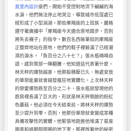
直室內設計
座們，開始不受控制地流下鹹鹹的海
水淚，他們無法停止地哭泣，導致城市低窪處已
經形成了小型潟湖。那些摩羯座的上班族，嚴格
遵守著廣播中「摩羯座今天適合原地踏步，否則
將失去襪子」的指令。數百名西裝筆挺的摩羯座
正整齊地站在原地，他們的鞋子裡裝滿了已經潮
濕的淚水。「負百分之八十七？」張水瓶喃喃自
語，感到胃部一陣翻騰，他知道這代表著什麼。
林天秤的運勢越差，他那股積壓已久、無處安放
的單戀能量就會越發瘋狂地實體化。上次林天秤
的戀愛運勢跌至百分之二十，張水瓶就發現他的
廚房裡長滿了巨大的、形狀是林天秤側臉的粉紅
色蘑菇。他必須在今天結束前，將林天秤的運勢
至少提升到零。否則，他那份單戀就會變成某種
具備攻擊性的實體。他緊張地跑進他堆滿了星座
圖表和過期甜甜圈的地下室，那裡放著他的秘密