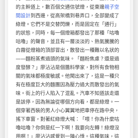
的主幹道上，數百個交通信號燈，從東邊
親子空
間設計
到西邊，從高架橋到巷弄口，全部變成了
綠燈。它們不是交替閃爍，而是固定在「通行」
的狀態，同時，每一個燈箱都發出了那種「咕嚕
咕嚕」的聲音，並且有一層淡淡的、熱氣騰騰的
白霧從燈箱的頂部冒出，散發出一種難以名狀的
——麵粉蒸煮過頭的氣味。「麵粉焦慮？還是過
度發酵？」廖沾沾是個醬料學家，對所有食物相
關的氣味都極度敏感。他聞出來了，這是一種只
有在極度巨大的麵團因為壓力過大而散發出的氣
味。街上的行人陷入了混亂。汽車不知道該走還
是該停，因為無論從哪個方向看，都是綠燈。一
個穿著西裝的男人小心翼翼地把車停在路中央，
搖下車窗，對著紅綠燈大喊：「喂！你為什麼咕
嚕咕嚕？你倒是紅一下啊！我要向左轉！綠燈沒
用啊！」廖沾沾感覺到一陣心悸。這種氣味，這