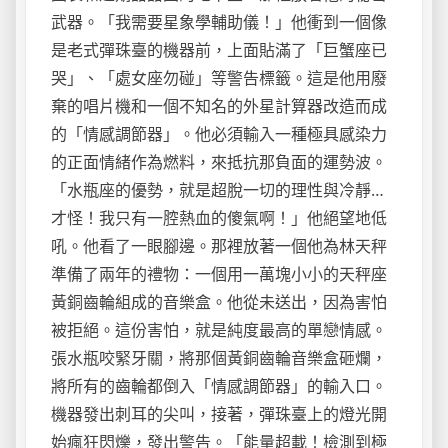
武器。「我需要星象學輔助儀！」他衝到一個像
是老式彈珠臺的機器前，上面貼滿了「巨蟹座已
哭」、「處女座勿碰」等警告標籤。這是他用廢
棄的唱片機和一個不知名的外星計算器改造而成
的「情感調節器」。他必須輸入一種極具感染力
的正面情緒作為燃料，來抵抗那負面的運勢波。
「水瓶座的優勢，就是超脫一切的理性與冷靜…
才怪！我只有一腔熱血的傻氣啊！」他絕望地低
吼。他看了一眼腳邊。那裡放著一個他為林天秤
準備了兩年的禮物：一個用一萬塊小小的天秤座
黃銅齒輪組成的音樂盒。他從未送出，因為害怕
被拒絕。這份害怕，就是純度最高的單戀情感。
張水瓶咬緊牙關，將那個黃銅齒輪音樂盒砸爛，
將所有的齒輪都倒入「情感調節器」的輸入口。
機器發出刺耳的尖叫，接著，彈珠臺上的燈光開
始瘋狂閃爍，發出警告。「能量超載！檢測到極