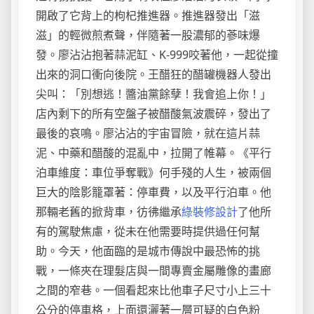
開啟了它背上的枸杞推進器。推進器發出「滋
滋」的輕微煎煮聲，伴隨著一股濃郁的蔘味爆
發。廖沾沾抱著蒜泥缸、K-999咬著他，一起從撞
出來的洞口衝向後院。王醋狂的醋罐機器人發出
尖叫：「別想逃！醬油黨餘孽！我會追上你！」
店內剩下的所有空盤子被醋酸氣波震碎，發出了
最後的哀鳴。廖沾沾的宇宙冒險，就在這片蒜
泥、中藥和醋酸的混亂中，拉開了帷幕。《平行
泊車維度：車位爭奪戰》何手殘的人生，被兩個
巨大的陰影籠罩著：停車費，以及平行泊車。他
那輛老舊的掀背車，彷彿繼承
綠裝修設計
了他所
有的駕駛焦慮，從未在他需要時提供過任何幫
助。今天，他面臨的是城市傳說中最恐怖的挑
戰，一條夾在理髮店與一間專賣金屬雕像的畫廊
之間的窄巷。一個看起來比他車子尺寸小上三十
公分的停車格，上面還灑著一層可疑的白色粉