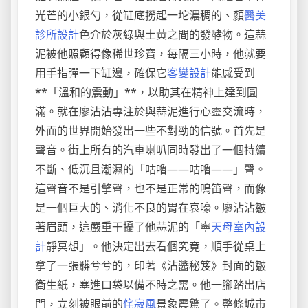
光芒的小銀勺，從缸底撈起一坨濃稠的、顏
醫美
診所設計
色介於灰綠與土黃之間的發酵物。這蒜
泥被他照顧得像稀世珍寶，每隔三小時，他就要
用手指彈一下缸邊，確保它
客變設計
能感受到
**「溫和的震動」**，以助其在精神上達到圓
滿。就在廖沾沾專注於與蒜泥進行心靈交流時，
外面的世界開始發出一些不對勁的信號。首先是
聲音。街上所有的汽車喇叭同時發出了一個持續
不斷、低沉且潮濕的「咕嚕——咕嚕——」聲。
這聲音不是引擎聲，也不是正常的鳴笛聲，而像
是一個巨大的、消化不良的胃在哀嚎。廖沾沾皺
著眉頭，這嚴重干擾了他蒜泥的「寧
天母室內設
計
靜冥想」。他決定出去看個究竟，順手從桌上
拿了一張髒兮兮的，印著《沾醬秘笈》封面的皺
衛生紙，塞進口袋以備不時之需。他一腳踏出店
門，立刻被眼前的
侘寂風
景象震驚了。整條城市