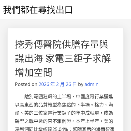
Skip
我們都在尋找出口
to
content
挖秀傳醫院供膳存量與
謀出海 家電三鉅子求解
增加空間
Posted on
2026 年 2 月 26 日
by
admin
離別範圍狂飆的上半場，中國度電行業邁進
以高東西的品質轉型為焦點的下半場。格力、海
爾、美的三位家電行業鉅子的年中成就單，成為
轉型之戰中途的直不雅例證。本年上半年，美的
凈利潤同比增幅達25.04%；緊隨其后的海爾智家