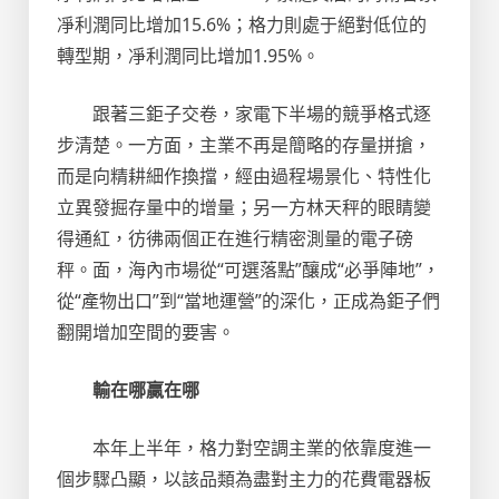
凈利潤同比增加15.6%；格力則處于絕對低位的
轉型期，凈利潤同比增加1.95%。
跟著三鉅子交卷，家電下半場的競爭格式逐
步清楚。一方面，主業不再是簡略的存量拼搶，
而是向精耕細作換擋，經由過程場景化、特性化
立異發掘存量中的增量；另一方林天秤的眼睛變
得通紅，彷彿兩個正在進行精密測量的電子磅
秤。面，海內市場從“可選落點”釀成“必爭陣地”，
從“產物出口”到“當地運營”的深化，正成為鉅子們
翻開增加空間的要害。
輸在哪贏在哪
本年上半年，格力對空調主業的依靠度進一
個步驟凸顯，以該品類為盡對主力的花費電器板