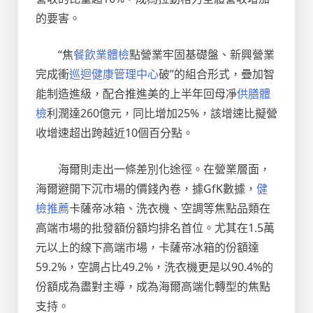
的要害。
“焦
餐飲業體檢
點營業牢固基礎盤、新興營業
完成衝
巡迴健康管理中心
破”的組合形式，疊加智
能制造進級，配合推進美的上半年回母凈
供膳體
檢
利潤達260億元，同比增加25%，該增速比擬營
收增速超出跨越近10個百分點。
海爾則走出一條差別化途徑。在營業層面，
海爾避開下沉市場的價錢內卷，據GfK數據，
健
檢推薦
卡薩帝冰箱、洗衣機、空調等焦點品類在
高端市場的批發額份額均排名首位。尤其在1.5萬
元以上的線下高端市場，卡薩帝冰箱的份額達
59.2%，空調占比49.2%，洗衣機更是以90.4%的
份額成為盡對主導，成為海爾高端化轉型的焦點
支持。