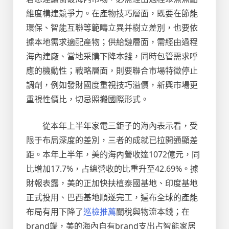
維度構建競爭力。在產物技巧層面，既要在節能
環保、智能互聯等範疇立異并樹立差別，也要依
據本地需求適配產物；供給鏈層面，需經由過程
海內建廠、當地采購下降本錢，同時包管需求呼
應的機動性；戰略層面，則要聯合市場特徵停止
調劑，例如發財國度重視技巧溢價，新興市場更
重視性價比，切忌照搬國際形式。
從本年上半年家電三鉅子的海內表示看，受
限于布局深度的差別，三者的成就已拉開通顯差
距。本年上半年，美的海內營收達1072億元，同
比增加17.7%，占總營收的比重升至42.69%。據
財報表露，美的正加快扶植泰國基地、印度基地
正式投用、巴西基地順遂完工，遍布全球的產能
布局有用下降了
巡檢推薦
關稅與物流本錢；在
brand端，美的海內自有brand支出占智能家居