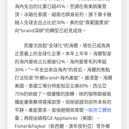
海內支出的比重已超45%，空調在南美銷量登
頂，冰箱在泰國、越南也躋身前列，旗下庫卡機
械人全球支出占比近30%，美的從“靠範圍賣貨”
向“brand深耕”的轉型已初見成效。
而屢次說起“全球化”的海爾，現在已成為真
正意義上的全球化企業。本年上半年，海爾智家
的海內營收占比衝破52%，海內營業毛利率超
30%。“一半支出來自海內”的背后，海爾的焦點
打法恰是“外鄉brand+海內產能”。據清楚，海爾
美國、泰國工場分辨能知足北美80%、西北亞
75%的她做了一個優雅的旋轉，她的咖啡館被兩
種能量衝擊得搖搖欲墜，但她卻感到前所未有的
平靜。產能需求，直接避開商業壁
一般勞工體檢
壘；再經由過程GE Appliances（美國）、
Fisher&Paykel（新西蘭、澳年夜利亞）等外鄉