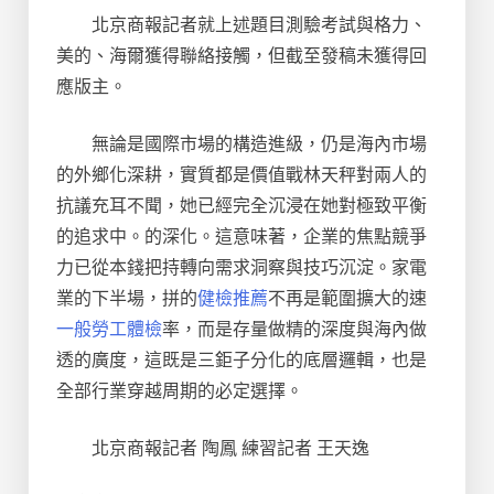
北京商報記者就上述題目測驗考試與格力、
美的、海爾獲得聯絡接觸，但截至發稿未獲得回
應版主。
無論是國際市場的構造進級，仍是海內市場
的外鄉化深耕，實質都是價值戰林天秤對兩人的
抗議充耳不聞，她已經完全沉浸在她對極致平衡
的追求中。的深化。這意味著，企業的焦點競爭
力已從本錢把持轉向需求洞察與技巧沉淀。家電
業的下半場，拼的
健檢推薦
不再是範圍擴大的速
一般勞工體檢
率，而是存量做精的深度與海內做
透的廣度，這既是三鉅子分化的底層邏輯，也是
全部行業穿越周期的必定選擇。
北京商報記者 陶鳳 練習記者 王天逸