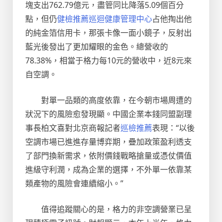
塊支出762.79億元，盡管同比降落5.09個百分
點，但仍
健檢推薦
巡迴健康管理中心
占他掏出他
的純金箔信用卡，那張卡像一面小鏡子，反射出
藍光後發出了更加耀眼的金色。總營收的
78.38%，相當于格力每10元的營收中，近8元來
自空調。
對單一品類的高度依靠，在今朝市場周遭的
狀況下的風險愈發現顯。中國企業本錢同盟副理
事長柏文喜對北京商報記者
巡檢推薦
表現：“以後
空調市場已進進存量博弈期，疊加政策盈利透支
了部門換新需求，依附價錢戰略搶量或憑仗價值
進級守利潤，成為企業的選擇，不外單一依靠某
類產物的風險會連續縮小。”
值得追蹤關心的是，格力的非空調營業已呈