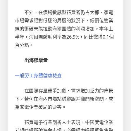
不外，在價錢敏感型花費者仍占大都、家電
市場需求絕對低迷的周遭的狀況下，低價位營業
線的衝破未能拉動海爾團體的利潤增加。本年上
半年，海爾團體毛利率為26.9%，同比微增0.1個
百分點。
出海謀增量
一般勞工身體健康檢查
在國際存量競爭加劇、需求增加乏力的佈景
下，若何在海內市場站穩腳跟并翻開新空間，成
為家電企業破局的要害。
花費電子行業剖析人士表現，中國度電企業
若想連續衝破海內市場，必需經由過程聚焦焦點