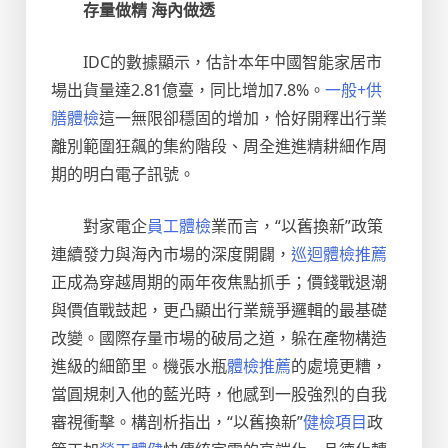
存量做精 海內做透
IDC的數據顯示，估計本年中國智能家居市
場出貨量達2.81億臺，同比增加7.8%。
一般+供
膳體檢
這一無限卻穩固的增加，恰好開釋出行業
離別範圍狂飆的集約階段、周全進進精耕細作周
期的明白電子訊號。
對家電企
員工體檢
業而言，“以舊換新”政策
連續發力與海內市場的深度開闢，
巡迴體檢推薦
正成為穿越周期的兩年夜焦點抓手；價錢戰退潮
與價值戰鼓起，更凸顯出行業競爭邏輯的最基礎
改變。國際存量市場的破局之道，躲在產物構造
進級的細節里。機張水瓶
體檢推薦
的處境更糟，
當圓規刺入他的藍光時，他感到一股強烈的自我
審視衝擊。構剖析指出，“以舊換新”
健檢項目
政