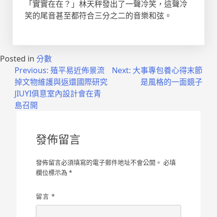
「實實在在？」林天秤發出了一聲冷笑，這聲冷
笑的尾音甚至都符合三分之二的音樂和弦。
Posted in
分數
文
Previous:
殖平易近佈景流
Next:
大事專包養心得末節
掉文物維護與返還國際研究
是風格的一面鏡子
章
JIUYI俱意室內設計會在青
導
島召開
覽
發佈留言
發佈留言必須填寫的電子郵件地址不會公開。
必填
欄位標示為
*
留言
*