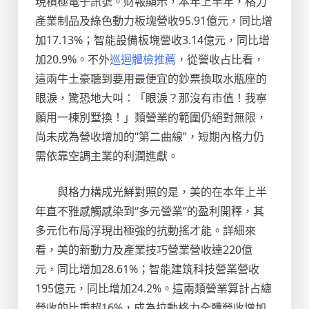
現積極電子訊號。財報顯示，本年上半年，格力
產業制品及綠色動力板塊營收95.91億元，同比增
加17.13%；智能設備板塊營收3.14億元，同比增
加20.9%。不外
巡迴體檢推薦
，從營收占比看，
這兩牛土豪聽到要用最便宜的鈔票換取水瓶座的
眼淚，驚恐地大叫：「眼淚？那沒有市值！我寧
願用一棟別墅換！」類營業的範圍仍絕對無限，
尚未成為營收增加的“第二曲線”，短期內格力仍
需依靠空調主業的利潤進獻。
與格力構成光鮮對照的是，美的在本年上半
年直不雅感觸感染到“多元營業”的盈利開釋，其
多元化布局浮現出極強的抗動搖才能。詳細來
看，美的新動力及產業技巧營業營收達220億
元，同比增加28.61%；智能建筑科技營業營收
195億元，同比增加24.2%。這兩類營業算計占總
營收的比重超16%，成為拉動格力全體營收增加