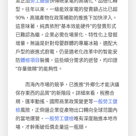
策正加
勞工體健
快傳統家電的高端化、品德化轉
型。往年以來，一級能效家電的發賣額占比已超
90%，高端產物在政策補助的推進下加快滲入。
這意味著，純真依附“基本效能硬件”的發賣形式
已難認為繼，企業必需在場景化、特性化上發掘
增量。無論是針對母嬰群體的專屬冰箱、適配大
戶型的嵌進式廚電，仍是適老化改革中的智能安
防
體檢項目
裝備，這些細分需求的迸發，均印證
“存量做精”的能夠性。
而海內市場的競爭，已進進“外鄉化才能決議
保存東西的品質”的新階段。詳細來看，稅務合
規、匯率動搖、國際商業政策變更等
一般勞工健
檢
風險，正倒逼企業從產物出口轉向全球范圍內
的當地運營，
一般勞工健檢
唯有深度融進本地市
場，才幹衝破低價走量這一瓶頸。