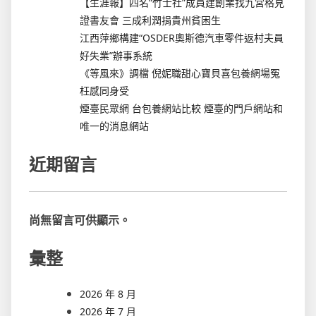
【生涯報】四名“竹士社”成員建創業找九宮格見
證書友會 三成利潤捐貴州貧困生
江西萍鄉構建“OSDER奧斯德汽車零件返村夫員
好失業”辦事系統
《等風來》調檔 倪妮職甜心寶貝喜包養網場冤
枉感同身受
煙臺民眾網 台包養網站比較 煙臺的門戶網站和
唯一的消息網站
近期留言
尚無留言可供顯示。
彙整
2026 年 8 月
2026 年 7 月