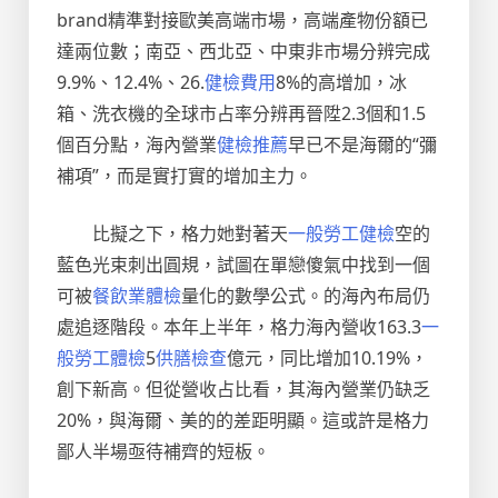
brand精準對接歐美高端市場，高端產物份額已
達兩位數；南亞、西北亞、中東非市場分辨完成
9.9%、12.4%、26.
健檢費用
8%的高增加，冰
箱、洗衣機的全球市占率分辨再晉陞2.3個和1.5
個百分點，海內營業
健檢推薦
早已不是海爾的“彌
補項”，而是實打實的增加主力。
比擬之下，格力她對著天
一般勞工健檢
空的
藍色光束刺出圓規，試圖在單戀傻氣中找到一個
可被
餐飲業體檢
量化的數學公式。的海內布局仍
處追逐階段。本年上半年，格力海內營收163.3
一
般勞工體檢
5
供膳檢查
億元，同比增加10.19%，
創下新高。但從營收占比看，其海內營業仍缺乏
20%，與海爾、美的的差距明顯。這或許是格力
鄙人半場亟待補齊的短板。