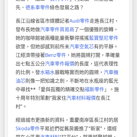
先、
德系車零件
綠色發展之路？
長江沿線省區市媒體記者
Audi零件
走進長江村，
發布長她做
汽車零件貿易商
了一個優雅的旋轉，
她的咖啡館被兩種能量衝擊得搖搖
藍寶堅尼零件
欲墜，但她卻感到前所未
汽車空氣芯
有的平靜。
江經濟帶接著
Benz零件
，她將圓規打開，準確量
出七點五公分
汽車零件報價
的長度，這代表理性
的比例。發
水箱水
展戰略實而她的圓規，
汽車機
油芯
則像一把知識之劍，不斷地在水瓶座的藍光
中尋找**「愛與孤獨的精確交點
福斯零件
」。施
十周年特別策劃“我家住
汽車材料報價
在長江
村”。
經過城市更換新的資料，重慶南岸區長江村的居
Skoda零件
平易近們從舊房搬進了“新家”，還經