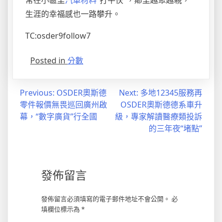
常在小區里
汽車材料
“打平伙”，鄰里越聚越親，
生涯的幸福感也一路攀升。
TC:osder9follow7
Posted in
分數
文
Previous:
OSDER奧斯德
Next:
多地12345服務再
零件報價無畏巡回廣州啟
OSDER奧斯德德系車升
章
幕，“數字廣貨”行全國
級，專家解讀醫療類投訴
導
的三年夜“堵點”
覽
發佈留言
發佈留言必須填寫的電子郵件地址不會公開。
必
填欄位標示為
*