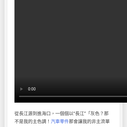
從長江源到進海口，一個個以“長江”「灰色？那
不是我的主色調！
汽車零件
那會讓我的非主流單