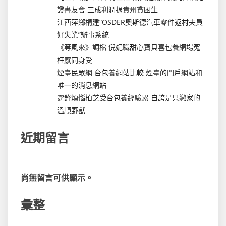
證書友會 三成利潤捐貴州貧困生
江西萍鄉構建“OSDER奧斯德汽車零件返村夫員
好失業”辦事系統
《等風來》調檔 倪妮職甜心寶貝喜包養網場冤
枉感同身受
煙臺民眾網 台包養網站比較 煙臺的門戶網站和
唯一的消息網站
霆鋒煩惱柏芝受台包養經驗累 自誇是只戀家的
溫順野獸
近期留言
尚無留言可供顯示。
彙整