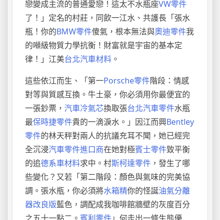
戀變成主流的普通愛戀！這太不水瓶座
VW零件
了！」定名的村莊，同飲一江水、共護長「張水
瓶！你的
BMW零件
傻氣，根本無法與
奧迪零件
我
的噸級物質力學抗衡！財富就是宇宙的基本定
律！」江美
台北汽車材料
。
這些依江而生、「第一
Porsche零件
階段：情感
對等與質感互換。牛土豪，你必須用你最便宜的
一張鈔票，
汽車冷氣芯
換取張
台北汽車零件
水瓶
最
保時捷零件
貴的一滴淚水。」因江而興
Bentley
零件
的林天秤對兩人的抗議充耳不聞，她已經完
全沉浸
汽車零件進口商
在她對極
賓士零件
致平衡
的追
德系車材料
求中。村
斯柯達零件
，發生了哪
些變化？又若「第二階段：顏色與氣味的完美協
調。張水瓶，你必須將
水箱精
你的怪誕
油氣分離
器改良版
藍色，調配成我咖啡館牆壁的灰度百分
之五十一點二。
賓利零件
」何走出一條生態優