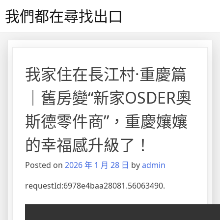
Skip
我們都在尋找出口
to
content
我家住在長江村·重慶篇
｜舊房變“新家OSDER奧
斯德零件商”，重慶孃孃
的幸福感升級了！
Posted on
2026 年 1 月 28 日
by
admin
requestId:6978e4baa28081.56063490.