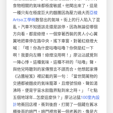
食物相關的氣味都極度敏感。他聞出來了，這是
一種只有在極度巨大的麵團因為壓力過大而
亞梭
Artso工學椅
散發出的氣味。街上的行人陷入了混
亂。汽車不知道該走還是該停，因為無論從哪個
方向看，都是綠燈。一個穿著西裝的男人小心翼
翼地把車停在路中央，搖下車窗，對著紅綠燈大
喊：「喂！你為什麼咕嚕咕嚕？你倒是紅一下
啊！我要向左轉！綠燈沒用啊！」廖沾沾感覺到
一陣心悸。這種氣味，這種不祥的「咕嚕」聲，
與他兒時聽到的家傳預言不謀而合。他想起家傳
《沾醬秘笈》裡記載的第一句：「當世間萬物的
交通都被麵皮的氣味籠罩，且燈號恒綠、聲如湯
沸時，便是宇宙水餃臨界點到來之時。」「七點
五個地球年…怎麼這麼快？」廖沾沾猛
100室內設
計
地衝回店裡，衝到後廚，打開了一個藏在舊冰
櫃後面的暗門。暗門裡放著一個老舊的、像是古