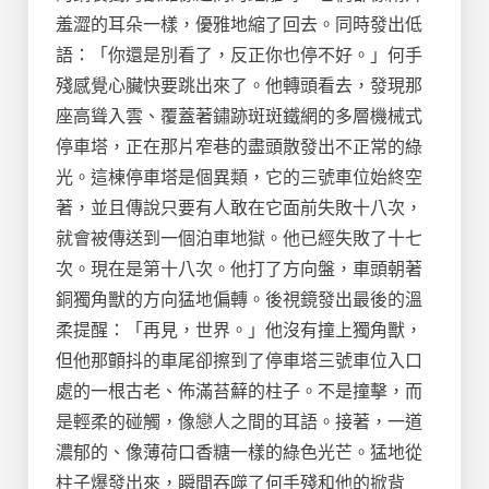
羞澀的耳朵一樣，優雅地縮了回去。同時發出低
語：「你還是別看了，反正你也停不好。」何手
殘感覺心臟快要跳出來了。他轉頭看去，發現那
座高聳入雲、覆蓋著鏽跡斑斑鐵網的多層機械式
停車塔，正在那片窄巷的盡頭散發出不正常的綠
光。這棟停車塔是個異類，它的三號車位始終空
著，並且傳說只要有人敢在它面前失敗十八次，
就會被傳送到一個泊車地獄。他已經失敗了十七
次。現在是第十八次。他打了方向盤，車頭朝著
銅獨角獸的方向猛地偏轉。後視鏡發出最後的溫
柔提醒：「再見，世界。」他沒有撞上獨角獸，
但他那顫抖的車尾卻擦到了停車塔三號車位入口
處的一根古老、佈滿苔蘚的柱子。不是撞擊，而
是輕柔的碰觸，像戀人之間的耳語。接著，一道
濃郁的、像薄荷口香糖一樣的綠色光芒。猛地從
柱子爆發出來，瞬間吞噬了何手殘和他的掀背