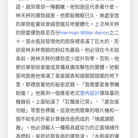
語，感到胃部一陣翻騰，他知道這代表著什麼。
林天秤的運勢越差，他那股積壓已久、無處安放
的單戀能量就會越發瘋狂地實體化。上次林天秤
的戀愛運勢跌至百分
Herman Miller Aeron
之二
十，張水瓶就發現他的廚房裡長滿了巨大的、形
狀是林天秤側臉的粉紅色蘑菇。他必須在今天結
束前，將林天秤的運勢至少提升到零。否則，他
那份單戀就會變成某種具備攻擊性的實體。他緊
張地跑進他堆滿了星座圖表和過期甜甜圈的地下
室，那裡放著他的秘密武器。「我需要星象學輔
助儀！」他衝到一個像是老式
室內設計
彈珠臺的
機器前，上面貼滿了「巨蟹座已哭」、「處女座
勿碰」等警告標籤。這是他用廢棄的唱片機和一
個不知名的外星計算器改造而成的「情感調節
器」。他必須輸入一種極具感染力的正面情緒作
為燃料，來抵抗那負面的運勢波。「水瓶座的優