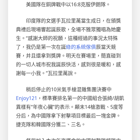
美國隊在銅牌戰中以16:8克服伊朗隊。
印度隊的女選手瓦拉里萬當生成日，在頒獎
典禮后現場響起誕辰歌，全場不雅眾獨唱為她慶
生。“感謝大師的祝願，這種經過的事況太特殊
了，我仍是第一次在誕
綠的系統傢俱
辰當天競
賽，并且還拿到獎牌。明天在賽場里，簡直碰到
的一切人城市祝我誕辰快活，感到很是暖和，感
謝每一小我。”瓦拉里萬說。
稍后停止的10米氣手槍混雜集團決賽中
Enjoy121
，標準賽排名第一的中國組合張綺/胡凱
異樣有“年夜心臟”的表示。顛末14槍激戰、5度等
分后，為中國隊拿下射擊項目標最后一塊金牌。
捷克隊和韓國隊分獲二、三名。