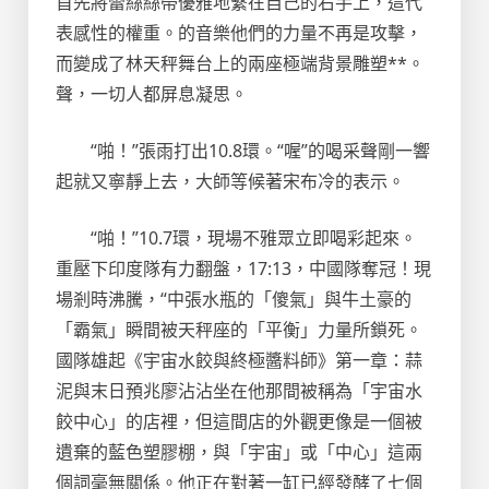
首先將蕾絲絲帶優雅地繫在自己的右手上，這代
表感性的權重。的音樂他們的力量不再是攻擊，
而變成了林天秤舞台上的兩座極端背景雕塑**。
聲，一切人都屏息凝思。
“啪！”張雨打出10.8環。“喔”的喝采聲剛一響
起就又寧靜上去，大師等候著宋布冷的表示。
“啪！”10.7環，現場不雅眾立即喝彩起來。
重壓下印度隊有力翻盤，17:13，中國隊奪冠！現
場剎時沸騰，“中張水瓶的「傻氣」與牛土豪的
「霸氣」瞬間被天秤座的「平衡」力量所鎖死。
國隊雄起《宇宙水餃與終極醬料師》第一章：蒜
泥與末日預兆廖沾沾坐在他那間被稱為「宇宙水
餃中心」的店裡，但這間店的外觀更像是一個被
遺棄的藍色塑膠棚，與「宇宙」或「中心」這兩
個詞毫無關係。他正在對著一缸已經發酵了七個