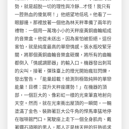
勢，就是超脫一切的理性與冷靜…才怪！我只有
一腔熱血的傻氣啊！」他絕望地低吼。他看了一
眼腳邊。那裡放著一個他為林天秤準備了兩年的
禮物：一個用一萬塊小小的天秤座黃銅齒輪組成
的音樂盒。他從未送出，因為害怕被拒絕。這份
害怕，就是純度最高的單戀情感。張水瓶咬緊牙
關，將那個黃銅齒輪音樂盒砸爛，將所有的齒輪
都倒入「情感調節器」的輸入口。機器發出刺耳
的尖叫，接著，彈珠臺上的燈光開始瘋狂閃爍，
發出警告。「能量超載！檢測到極致純粹的單戀
能量！目標：提升天秤座運勢！」在機器的頂
部，一個巨大的、像彩虹一樣的光束筆直地射向
天空。然而，就在光束衝出屋頂的一瞬間，一輛
塗滿了金色、裝飾著巨大公牛角的悍馬車猛地停
在咖啡館門口。駕駛座上走下一個全身肌肉、戴
著鑽石項圈的男人，那人正是林天秤的狂熱追求