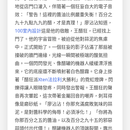
地從店門口灌入，伴隨著一個狂妄自大的電子音
效：「警告！這裡的醬油比例嚴重失衡！百分之
九十九點九九的醋，才是真理！」廖沾沾知道，
100室內設計
這是他的宿敵，王醋狂，已經找上
門了。他的宇宙冒險，被迫從他對蒜泥的焦慮
中，正式開始了。一個狂妄的影子佔滿了那扇被
撞破的牆門邊緣，光線一瞬間被極端的酸氣扭
曲。一個閃閃發光、像醋罐的機器人緩緩漂浮進
來，它的底座還不斷噴射著白色醋霧。它身上掛
著「醋狂派
Xten法拉利
大勝利」的霓虹燈牌，閃
爍得讓人眼睛發疼，同時發出警報。王醋狂的聲
音再次響起，這次帶著金屬回音的嘲弄，刺耳得
像是磨砂紙。「廖沾沾！你那充滿腐敗氣味的蒜
泥，是對醬料學的侮辱！必須淨化！」「你將為
你那百分之五的醬油，以及百分之九十五的邪惡
蒜頭付出代價！」醋罐機器人的頂端裂開，露出