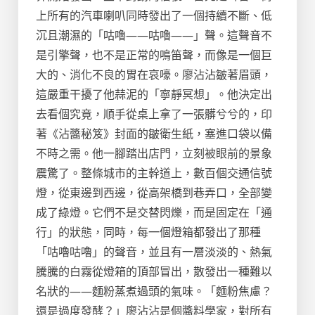
上所有的汽車喇叭同時發出了一個持續不斷、低
沉且潮濕的「咕嚕——咕嚕——」聲。這聲音不
是引擎聲，也不是正常的鳴笛聲，而像是一個巨
大的、消化不良的胃在哀嚎。廖沾沾皺著眉頭，
這嚴重干擾了他蒜泥的「寧靜冥想」。他決定出
去看個究竟，順手從桌上拿了一張髒兮兮的，印
著《沾醬秘笈》封面的皺衛生紙，塞進口袋以備
不時之需。他一腳踏出店門，立刻被眼前的景象
震驚了。整條城市的主幹道上，數百個交通信號
燈，從東邊到西邊，從高架橋到巷弄口，全部變
成了綠燈。它們不是交替閃爍，而是固定在「通
行」的狀態，同時，每一個燈箱都發出了那種
「咕嚕咕嚕」的聲音，並且有一層淡淡的、熱氣
騰騰的白霧從燈箱的頂部冒出，散發出一種難以
名狀的——麵粉蒸煮過頭的氣味。「麵粉焦慮？
還是過度發酵？」廖沾沾是個醬料學家，對所有