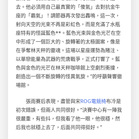
去。他必須用自己最真實的「傻氣」去對抗金牛
座的「霸氣」！調節器再次發出轟鳴，這一次，
射向天空的光束不再是彩虹色，而是充滿了水瓶
座特有的怪誕藍色**。藍色光束與金色光芒在空
中形成了一個巨大的、旋轉著的太極圖案，像是
在爭奪林天秤的靈魂。這場以星座運勢為賭注、
以單戀能量為武器的荒唐戰爭，正式打響了。藍
色與金色的光芒在林天秤咖啡館上空劇烈衝撞，
創造出一個不斷旋轉的怪異氣旋。”的呼籲聲響徹
場館。
張雨賽后表現，盡管與宋
ROG電競椅
布冷是
初次錯誤，但兩人共同很好。“決賽中心有一陣我
很嚴重，有些抖，但我看了他一眼，他很穩，然
后我也就穩上去了，后面共同得挺好。”