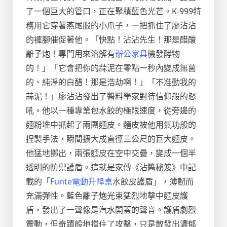
了一個巨大的管口，正在聚積藍色光芒。K-999特
務用它穿著燕尾服的小爪子，一把抓住了廖沾沾
的褲腳催促著他。「快點！沾沾先生！那是醋酸
離子炮！專門用來溶解有
辦公家具
機發酵物
的！」「它會把你的蒜泥在零點一秒內變成無菌
的、純淨的白醋！那是浩劫啊！」「不准動我的
蒜泥！」廖沾沾發出了醬料學家對待信仰般的怒
吼。他以一種專業包水餃的極限速度，從旁邊的
麵粉堆中抓起了兩團麵皮。麵皮被他用氣功般的
捏製手法，瞬間擴大成直徑三公尺的巨大麵皮。
他猛地擲出，兩張麵皮在空中交疊，變成一個半
透明的防禦護盾。這就是家傳《沾醬秘笈》中記
載的「
Funte電動升降桌
水餃皮護盾」，薄韌而
充滿彈性。藍色離子炮光束猛烈地擊中麵皮護
盾，發出了一聲像是汽水開蓋的聲音。護盾劇烈
震動，但奇蹟般地擋住了攻擊，只是散發出濃郁