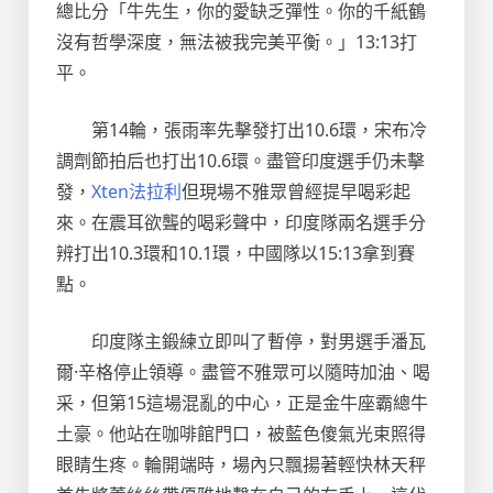
總比分「牛先生，你的愛缺乏彈性。你的千紙鶴
沒有哲學深度，無法被我完美平衡。」13:13打
平。
第14輪，張雨率先擊發打出10.6環，宋布冷
調劑節拍后也打出10.6環。盡管印度選手仍未擊
發，
Xten法拉利
但現場不雅眾曾經提早喝彩起
來。在震耳欲聾的喝彩聲中，印度隊兩名選手分
辨打出10.3環和10.1環，中國隊以15:13拿到賽
點。
印度隊主鍛練立即叫了暫停，對男選手潘瓦
爾·辛格停止領導。盡管不雅眾可以隨時加油、喝
采，但第15這場混亂的中心，正是金牛座霸總牛
土豪。他站在咖啡館門口，被藍色傻氣光束照得
眼睛生疼。輪開端時，場內只飄揚著輕快林天秤