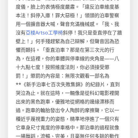
度儀，臉上的表情極度嚴肅。「違反泊車維度基
本法！斜停入庫！罪大惡極！」領頭的泊車警察
用一個擴音器大喊，聲音充滿機械感。「我、我
沒有
亞梭Artso工學椅
斜停！我只是垂直停在了牆
壁上！」何手殘趕緊為自己辯解，但聲音因為恐
懼而顫抖。「垂直泊車？那是在第三次元的行
為，在這裡，你的車體與停車線的夾角是——八
十九點七度！按照維度法則，你必須接受懲
罰！」懲罰的內容是：無限次觀看一部名為
**《新手泊車七百次失敗集錦》的紀錄片，直到
哭泣為止。就在這時，一輛像是從科幻電影裡開
出來的黑色跑車，優雅地從網格的邊緣漂移而
過。跑車的輪胎發出令人陶醉的摩擦聲，它以一
種近乎蔑視重力的姿態，精準地停進了一個只有
它車身尺寸寬度的停車格中。那泊車的過程就像
一場舞蹈，流暢、完美，且毫無任何多餘的動作