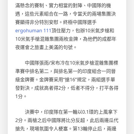
滿懸念的賽制、實力相當的對陣、中國隊的機
遇，這些元素組合在一路，令當天的兩場集團決
賽顯得非分特別安慰。終極中國隊選手
ergohuman 111
頂住壓力，包辦10米氣步槍和
10米氣手槍混雜集團兩枚金牌，為他們的成都年
夜運會之旅畫上美滿的句號。
中國隊張雨/宋布冷在10米氣步槍混雜集團標
準賽中排名第二，與排名第一的印度組合一同晉
級金牌賽。金牌賽采用“搶16”規定，兩組選手單
發對決，成就高者得2分，低者不得分，打平各得
1分。
決賽中，印度隊在第一輪以0.1環的上風拿下
2分。兩槍之后中國隊將比分反超，此后兩邊瓜代
搶先，現場氛圍令人梗塞。第13輪停止后，兩邊