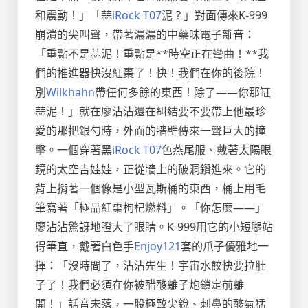
和震動！」「蒜
iRock T07
泥？」對面傳來K-999
崩潰的尖叫聲，帶著濃濃的中藥味電子雜音：
「重點不是蒜泥！重點是**時空正在彎曲！**我
們的推進器快沒紅棗了！快！我們在你的後院！
別
Wilkhahn
帶任何多餘的東西！除了——你那缸
蒜泥！」就在廖沾沾還在糾結要不要帶上他最珍
愛的那把銀勺時，外面的牆壁傳來一聲巨大的撞
擊。一個穿著黑
iRock T07
色燕尾服、戴著太陽眼
鏡的太空吉娃娃，正從牆上的破洞鑽進來。它的
背上揹著一個像是小型瓦斯桶的東西，桶上用毛
筆寫著「極品紅棗枸杞燃料」。「你怎麼——」
廖沾沾驚訝地瞪大了眼睛。K-999用它的小短腿站
得筆直，戴著白色手
Enjoy121
套的爪子優雅地一
揮：「沒時間了，沾沾先生！宇宙水餃快要拉肚
子了！我們必須在你被醋酸離子炮鎖定前離
開！」話音未落，一股極致尖銳、刺鼻的酸氣猛