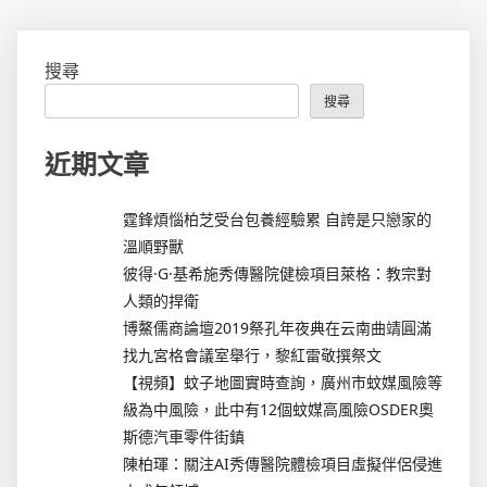
搜尋
搜尋
近期文章
霆鋒煩惱柏芝受台包養經驗累 自誇是只戀家的
溫順野獸
彼得·G·基希施秀傳醫院健檢項目萊格：教宗對
人類的捍衛
博鰲儒商論壇2019祭孔年夜典在云南曲靖圓滿
找九宮格會議室舉行，黎紅雷敬撰祭文
【視頻】蚊子地圖實時查詢，廣州市蚊媒風險等
級為中風險，此中有12個蚊媒高風險OSDER奧
斯德汽車零件街鎮
陳柏琿：關注AI秀傳醫院體檢項目虛擬伴侶侵進