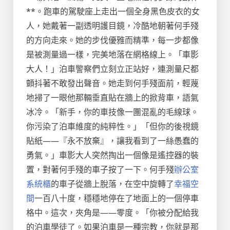
**。跑車的駕駛座上走出一個全身黑色皮衣的女
人，她戴著一副透明護目鏡，冷酷地朝著何手殘
的方向走來。她的步伐優雅而精準，每一步都像
是被測量過一樣，完美地落在網格線上。「車影
大人！」泊車警察們立刻立正站好，連測量尺都
顫抖著不敢發出聲音。她走到何手殘面前，輕蔑
地掃了一眼他那輛垂直貼在牆上的掀背車，語氣
冰冷。「新手，你的車技像一團混亂的毛線球。
你污染了泊車維度的純粹性。」「但你的後視鏡
貼紙——『永不放棄』，讓我看到了一絲愚蠢的
勇氣。」車影大人突然掏出一個像是遙控器的裝
置，對著何手殘的車子按了一下。何手殘
辦公室
系統櫃
的車子從牆上脫落，在空中旋轉了
幸福空
間
一百八十度，穩穩地停在了地面上的一個停車
格中。這次，夾角是——零度。「你被分配給我
的泊車學徒了。如果泊車是一種宗教，你就是那