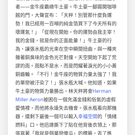
者——金牛座霸總牛土豪。牛土豪一腳踢開咖啡
館的門，大聲宣布：「天秤！別管那什麼負運
勢！我已經用一百噸的純金箔買下了今天所有的
壞運氣！」「從現在開始，你的運勢由我主宰！
我的金錢，就是你的正面能量！」牛土豪的行
為，讓張水瓶的光束在空中瞬間扭曲，與一種夾
雜著銅臭味的金色光芒對撞。天空開始下起了荒
謬的雨。雨點不是水，而是閃耀著淚光的小小黃
銅齒輪。「不行！金牛座的物質力量太強了！我
的單戀被汙染了！」張水瓶大喊。他知道，如果
牛土豪的物質力量勝出，林天秤將會
Herman
Miller Aeron
被困在一個充滿金錢和俗氣的虛假
愛情裡，而他將永遠失去機會。張水瓶看向那機
器，還剩下最後一個可以輸入
幸福空間
的「情緒
燃料」口。他迅速撕下了貼在他背後衣領上，那
張寫著「我就是個單戀傻瓜」的標籤，丟了進