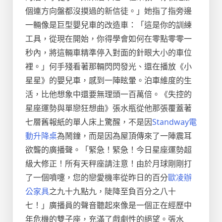
個連方向盤都沒摸過的新信徒。」她指了指旁邊
一輛像是巨型嬰兒車的改造車：「這是你的訓練
工具，從現在開始，你得學會如何在零點零零一
秒內，將這輛車精準停入對面的針眼大小的車位
裡。」何手殘看著那輛閃閃發光、還在播放《小
星星》的嬰兒車，感到一陣眩暈。泊車維度的生
活，比他想象中還要無理頭一百萬倍。《失控的
星座運勢與單戀狂想曲》張水瓶從他那張覆蓋著
七層舊報紙的單人床上驚醒，不是因
Standway電
動升降桌
為鬧鐘，而是因為屋頂傳來了一陣震耳
欲聾的廣播聲。「緊急！緊急！今日星座運勢超
級大修正！所有天秤座請注意！由於月球剛剛打
了一個噴嚏，您的戀愛機率從昨日的百分
歐凌辦
公家具
之九十九點九，陡降至負百分之八十
七！」廣播員的聲音聽起來像是一個正在經歷中
年危機的雙子座，充滿了戲劇性的絕望。張水