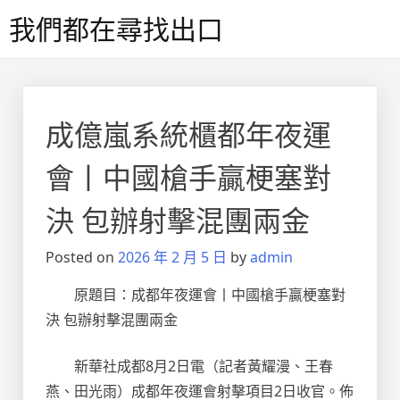
Skip
我們都在尋找出口
to
content
成億嵐系統櫃都年夜運
會丨中國槍手贏梗塞對
決 包辦射擊混團兩金
Posted on
2026 年 2 月 5 日
by
admin
原題目：成都年夜運會丨中國槍手贏梗塞對
決 包辦射擊混團兩金
新華社成都8月2日電（記者黃耀漫、王春
燕、田光雨）成都年夜運會射擊項目2日收官。佈