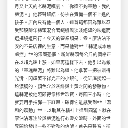
月又七天的老蒜泥嘆氣。「你還不夠靈動，我的
蒜泥。」他輕聲細語，彷彿在責備一個不上進的
孩子。店內只有他一個人，連蒼蠅都因為難以忍
受那股陳年蒜頭混合著鐵鏽與淡淡絕望的味道而
選擇繞道飛行。今天的營業額是：零。廖沾沾不
安的不是店裡的生意，而是他對**「蒜泥成本焦
慮症」**的深層恐懼。新鮮蒜頭每公斤的價格正
在以超光速上漲，如果再這樣下去，他引以為傲
的「靈魂蒜泥」將難以為繼。他拿著一把被磨得
光滑、閃耀著不祥光芒的小銀勺，從缸底撈起一
坨濃稠的、顏色介於灰綠與土黃之間的發酵物。
這蒜泥被他照顧得像稀世珍寶，每隔三小時，他
就要用手指彈一下缸邊，確保它能感受到**「溫
和的震動」**，以助其在精神上達到圓滿。就在
廖沾沾專注於與蒜泥進行心靈交流時，外面的世
界開始發出一些不對勁的信號。首先是聲音。街