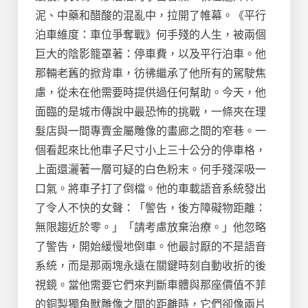
泥、中藥和醋酸的混亂中，拉開了帷幕。《平行
泊車維度：車位爭奪戰》何手殘的人生，被兩個
巨大的陰影籠罩著：停車費，以及平行泊車。他
那輛老舊的掀背車，彷彿繼承了他所有的駕駛焦
慮，從未在他需要時提供過任何幫助。今天，他
面臨的是城市傳說中最恐怖的挑戰，一條夾在理
髮店與一間專賣金屬雕像的畫廊之間的窄巷。一
個看起來比他車子尺寸小上三十公分的停車格，
上面還灑著一層可疑的白色粉末。何手殘深吸一
口氣。將車子打了倒檔。他的車載語音系統發出
了令人不快的女聲：「警告，後方障礙物距離：
無限趨近於零。」「請考慮放棄治療。」他忽略
了警告，開始緩慢地倒車。他最討厭的不是語音
系統，而是那兩塊永遠在關鍵時刻自動收折的後
視鏡。當他需要它們來判斷車體與那座價值不菲
的銅製獨角獸雕像之間的距離時，它們卻像兩片