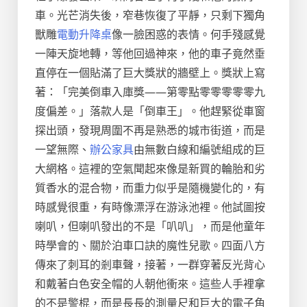
車。光芒消失後，窄巷恢復了平靜，只剩下獨角
獸雕
電動升降桌
像一臉困惑的表情。何手殘感覺
一陣天旋地轉，等他回過神來，他的車子竟然垂
直停在一個貼滿了巨大獎狀的牆壁上。獎狀上寫
著：「完美倒車入庫獎——第零點零零零零零九
度偏差。」落款人是「倒車王」。他趕緊從車窗
探出頭，發現周圍不再是熟悉的城市街道，而是
一望無際、
辦公家具
由無數白線和編號組成的巨
大網格。這裡的空氣聞起來像是新買的輪胎和劣
質香水的混合物，而重力似乎是隨機變化的，有
時感覺很重，有時像漂浮在游泳池裡。他試圖按
喇叭，但喇叭發出的不是「叭叭」，而是他童年
時學會的、關於泊車口訣的魔性兒歌。四面八方
傳來了刺耳的剎車聲，接著，一群穿著反光背心
和戴著白色安全帽的人朝他衝來。這些人手裡拿
的不是警棍，而是長長的測量尺和巨大的電子角