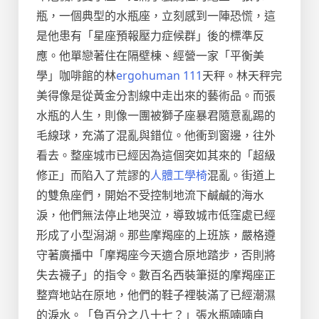
瓶，一個典型的水瓶座，立刻感到一陣恐慌，這
是他患有「星座預報壓力症候群」後的標準反
應。他單戀著住在隔壁棟、經營一家「平衡美
學」咖啡館的林
ergohuman 111
天秤。林天秤完
美得像是從黃金分割線中走出來的藝術品。而張
水瓶的人生，則像一團被獅子座暴君隨意亂踢的
毛線球，充滿了混亂與錯位。他衝到窗邊，往外
看去。整座城市已經因為這個突如其來的「超級
修正」而陷入了荒謬的
人體工學椅
混亂。街道上
的雙魚座們，開始不受控制地流下鹹鹹的海水
淚，他們無法停止地哭泣，導致城市低窪處已經
形成了小型潟湖。那些摩羯座的上班族，嚴格遵
守著廣播中「摩羯座今天適合原地踏步，否則將
失去襪子」的指令。數百名西裝筆挺的摩羯座正
整齊地站在原地，他們的鞋子裡裝滿了已經潮濕
的淚水。「負百分之八十七？」張水瓶喃喃自