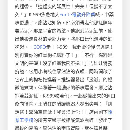
的麵香。「這麵皮的延展性！完美！但撐不了太
久！」K-999焦急地大
Funte電動升降桌
喊，中藥
味更濃了。廖沾沾知道，他必須帶走他那缸陳年
老蒜泥，那是宇宙的希望。他跑到蒜泥缸前，使
出他搬運食材的全部力量，將那口比他還胖的缸
抱起。「
COFO
走！K-999！我們要從後院逃跑！
別再管你的紅棗枸杞燃料了！」「不行！燃料是
文明的基礎！沒了紅棗我飛不遠！」吉娃娃特務
抗議。它用小嘴咬住廖沾沾的衣領，同時開啟了
它背上的枸杞推進器。推進器發出「滋滋」的輕
微煎煮聲，伴隨著一股濃郁的蔘味爆發。廖沾沾
抱著蒜泥缸、K-999咬著他，一起從撞出來的洞口
衝向後院。王醋狂的醋罐機器人發出尖叫：「別
想逃！醬油黨餘孽！我會追上你！」店內剩下
護
脊工學椅
的所有空盤子被醋酸氣波震碎，發出了
最後的哀鳴。廖沾沾的宇宙冒險，就在這片蒜