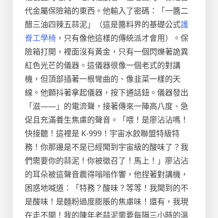
代金屬保險箱的東西。他輸入了密碼：「一醬二
醋三油四辣五蒜泥」（這是醬料界的基礎公式
護
脊工學椅
，只有像他這樣的傳統派才會用）。保
險箱打開，裡面沒有黃金，只有一個閃爍著詭異
紅色光芒的儀器。這儀器很像一個老式的對講
機，但頂部插著一根彎曲的、像韭菜一樣的天
線。他顫抖著拿起儀器，按下通話鈕。儀器發出
「滋——」的電流聲，接著傳來一陣高八度、急
促且充滿養生焦慮的聲音。「喂！是廖沾沾嗎！
快接聽！這裡是 K-999！宇宙水餃聯盟特級特
務！你那邊是不是已經聞到宇宙級的酸味了？我
們需要你的蒜泥！你被徵召了！馬上！」廖沾沾
的耳朵被這聲音震得嗡嗡作響，他捏著對講機，
困惑地喊道：「特務？酸味？等等！我聞到的不
是酸味！是麵粉過度膨脹的焦慮味！還有，我現
在走不開！我的陳年老蒜泥需要每隔三小時的溫