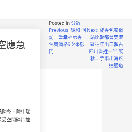
Posted in
分數
Previous:
暖和·回
Next:
成專包養網
訪｜當幸福第專
站比較都會雙流
空應急
包養價格9次來敲
區往年出口額占
門
四川省近一半 展
就二手車出海疾
速通道
員陳冬、陳中瑞
遭受空間碎片撞