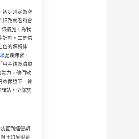
，初步判定為空
了細致察看和會
一切措施，為我
往計劃。二是信
虹色的邏輯悖
婦
處理練習，
「用金錢褻瀆單
盛氣力。他們敏
高效保證下，神
空間站，全部旅
備裝置到運營期
，對此印象很是