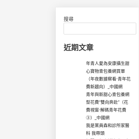
搜尋
近期文章
年青人愛為安康攝生甜
心寶物查包養網買單
（年夜數據察看·青年花
費新趨向）_中國網
青年與新甜心查包養網
型花費“雙向奔赴”（花
費視窗·解碼青年花費
③）_中國網
我是黨員森和診所家醫
科 我帶頭