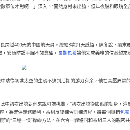
虛數單位才對啊！」深入。“固然身材未出艙，但年夜腦和眼睛全
長跨越400天的中國航天員。總結3次飛天感悟，陳冬說，顛末
效，安康防護手腕不竭豐盛，
長期包養
讓他完成義務的信念越來
陳中瑞從初進太空的生疏不適到后期的游刃有余，他在高壓周遭
，此中初次出艙對他來說可謂挑釁。“初次出艙從節點艙動身，這
先容，為確保義務勝利，乘組反復練習訓練流程，將每個舉措
包養
慢”的“三穩一慢”操縱方法。在六合一體協同和乘組三人的親密共