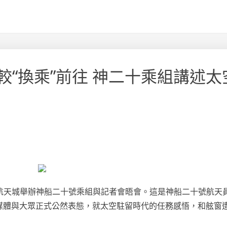
“換乘”前往 神二十乘組講述太
北京航天城舉辦神船二十號乘組與記者會晤會。這是神船二十號航天
向媒體與大眾正式公然表態，就太空駐留時代的任務感悟，和舷窗