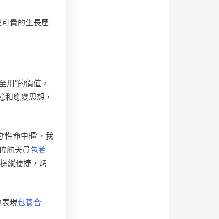
是可貴的生長歷
至用”的價值。
憶和應變思想，
‘性命中樞’，我
位航天員
包養
配操縱便捷，烤
他表現
包養合