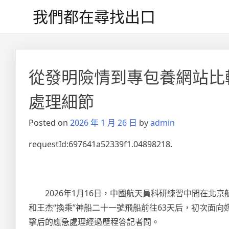
Skip
我們都在尋找出口
to
content
文
章
從發明險情到專包養網站比較
導
處理細節
覽
Posted on
2026 年 1 月 26 日
by
admin
requestId:697641a52339f1.04898218.
2026年1月16日，中國航天員科研練習中間在
和王杰“換乘”神船二十一號飛船前往63天后，初次面
擊后的應急處理經過歷程答記者問。