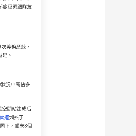
部旅程緊跟隊友
屢次義務歷練，
越足。
的狀況中霸佔多
是空間站建成后
管道
爛熟于
同下，顛末8個