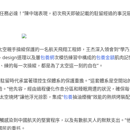
，任務必達！”陳中瑞表現，初次飛天即破記載的駐留經過的事況
太空親手操縱保護的一名航天飛翔工程師，王杰深入領會到“學乃
esign道理以及屢
包養網
次模仿練習中構成的
包養金額
肌肉記
、練的每一次操縱，都是為了太空這一刻的自在”。
駐留時代承當著環控生保體系的保護重擔。“這套體系是空間站的
給。”他先容，經由過程優化作息分區和睡眠周遭的狀況，確保每
太空燒烤”讓他浮光掠影，集成“
包養
抽油煙機”效能的熱烘烤裝
觸感染到中國航天的堅實程序，以及有數航天人的默默支出。”
國民的重托。