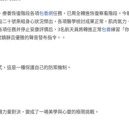
、療養恢復階段各項
包養網
任務，已周全轉進恢復察看階段。今
船二十號乘組身心狀況傑出，各項醫學檢討成果正常，肌肉氣力
各項任務并停止安康評價后，3名航天員將轉進正常
包養
練習「
度鎮靜且優雅的聲音發布指令。。
式，這是一種保護自己的防禦機制。
場力量對決，變成了一場美學與心靈的極限挑戰。