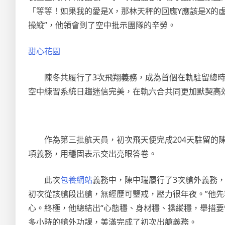
「等等！如果我的愛是X，那林天秤的回應Y應該是X的
操縱”，他領會到了空中批示團隊的辛勞。
甜心花園
陳冬共履行了3次飛翔義務，成為首個在軌駐留總時
空中練習系統日趨迷信完美，在軌六合共同更加默契高
作為第三批航天員，初次飛天便完成204天駐留的
項義務，用穩固表示交出亮眼答卷。
此次
包養網站
義務中，陳中瑞履行了3次艙外義務
初次從該艙段出艙，無經歷可鑒戒，壓力很年夜。”他
心。終極，他總結出“心態穩、身材穩、操縱穩，舉措要
多小時的艙外功課，美滿完成了初次出艙義務。