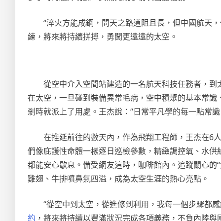
“淬火方能成鋼，問天之路道阻且長，但中國航天
練，將來將持續拼搏，勇闖更遠遠的太空。
從空中介入空間站建造的一名航天科技任務者，到
在太空，一旦碰到裝備異常毛病，空中積聚的基本常識、d
剎時就派上了用處。王杰說：“日常平凡學的每一點常識
在推延前往的數天內，作為飛翔工程師，王杰在6人
們像庇護性命體一樣逐日巡檢參數，精緻調控氧、水供
都能安心歇息。備受網友這時，咖啡館內。追蹤關心的“
雞翅、牛排噴鼻氣四溢，成為太空生涯的熱心亮點。
“從空中到太空，從進修到利用，我每一個步驟都感
約
，將來將持續以豐滿狀況完成各項義務，不負內陸與