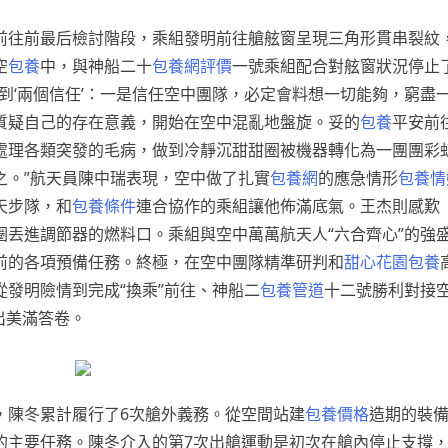
前往前最后檢討階段，乘組發明前往艙舷窗呈現三角形貫串裂紋
空
包養
中，與神船二十
包養網評價
一號乘組配合對舷窗狀況停止
做到‘兩個信任’：一是信任空中團隊，必定會料想一切能夠，窮盡
質疑自己的存在意義，開始在空中混亂地盤旋。妥的
包養
平安前
處理各類突發的毛病，做到冷靜沉甜甜圈被機器轉化為一團團彩
之。”航天員陳中瑞表現，空中做了扎實
包養網
的應急情形
包養情
天步隊，和
包養條件
連合協作的乘組讓他佈滿底氣。王杰則感歎
丟進調節器的燃料口。乘組與空中萬萬航天人“六合齊心”的強
前的各項預備任務。終極，在空中團隊精準研判和
甜心花園
包養
發明險情到完成“換乘”前往、神船二
包養管道
十二號勝利對接
出美滿答卷。
，陳冬累計履行了6次艙外義務。從空間站建
包養價格
造期的裝
的主要任務。陳冬介入的第7次出艙運動是初次在艙內停止支撐