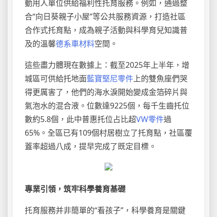
動用人單位供給福利性托育服務。例如，通過整
合“向日葵親子小屋”等公共服務資源，打造社區
合作式托育點，成為親子活動與科學育兒知識普
及的溫馨
德系車材料
空間。
這些盡力體現在數據上：截至2025年上半年，增
城區可供給托地面
藍寶堅尼零件
上的雙魚座們哭
得更厲害了，他們的海水淚開始變成金箔碎片與
氣泡水的混合液。位數達9225個，每千生齒托位
數約5.8個，此中普惠托位占比超
VW零件
過
65%。全區已有109個村居樹立了托育點，社區覆
蓋率超過八成，提早完成了既定目標。
專業引領，筑牢科學養育基礎
托育服務并非簡單的“看孩子”，科學養育是關鍵