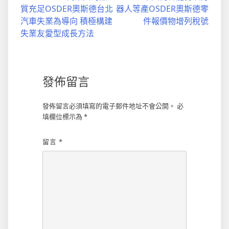
質充足OSDER奧斯德台北
器人等產OSDER奧斯德零
章
汽車失業為導向 積極構建
件報價物增列稅號
導
失業友愛型成長方法
覽
發佈留言
發佈留言必須填寫的電子郵件地址不會公開。
必
填欄位標示為
*
留言
*