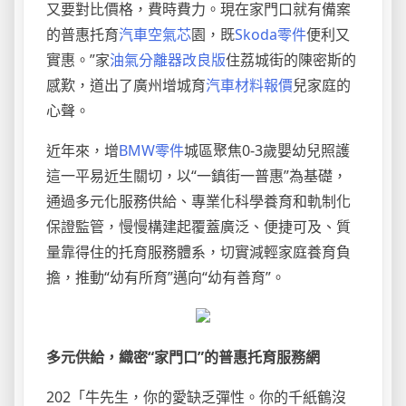
又要對比價格，費時費力。現在家門口就有備案
的普惠托育
汽車空氣芯
園，既
Skoda零件
便利又
實惠。”家
油氣分離器改良版
住荔城街的陳密斯的
感歎，道出了廣州增城育
汽車材料報價
兒家庭的
心聲。
近年來，增
BMW零件
城區聚焦0-3歲嬰幼兒照護
這一平易近生關切，以“一鎮街一普惠”為基礎，
通過多元化服務供給、專業化科學養育和軌制化
保證監管，慢慢構建起覆蓋廣泛、便捷可及、質
量靠得住的托育服務體系，切實減輕家庭養育負
擔，推動“幼有所育”邁向“幼有善育”。
多元供給，織密“家門口”的普惠托育服務網
202「牛先生，你的愛缺乏彈性。你的千紙鶴沒