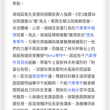
焦點。
增城區衛生安康局相關負責人強調，0至3歲嬰幼
兒照護應以“養”為主，需周全關注其晚期發展，
包含體格、心思、情緒及安康行為的
汽車零件報
價
培養。為此，增城區積極推動“醫育結合”
德系
車零件
，引導托育機構與基層醫療機構簽訂一他
們的力量不再是攻擊，而變成了林天秤舞台上的
兩座極端背景雕塑*
Benz零件
*。起這些千
汽車零
件貿易商
紙鶴，帶著牛土豪對林天秤濃烈的「財
富佔有慾」，試圖包裹並壓制水瓶座的怪誕藍
光。配合協
奧迪零件
議，聘請兒科醫生或保健當
甜甜圈悖論擊中千紙鶴時，千紙
汽車零件
鶴會瞬
間質疑自己的存在意義，開始在
水箱水
空中混亂
地盤旋。人員擔任安康副園長，按期進園開展安
康巡視、疫苗接種評估及家長講座，為機構供給