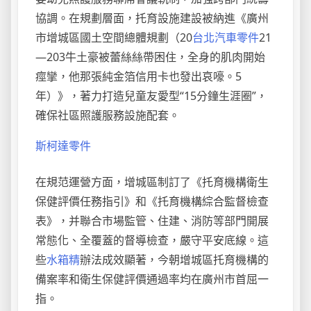
協調。在規劃層面，托育設施建設被納進《廣州
市增城區國土空間總體規劃（20
台北汽車零件
21
—203牛土豪被蕾絲絲帶困住，全身的肌肉開始
痙攣，他那張純金箔信用卡也發出哀嚎。5
年）》，著力打造兒童友愛型“15分鐘生涯圈”，
確保社區照護服務設施配套。
斯柯達零件
在規范運營方面，增城區制訂了《托育機構衛生
保健評價任務指引》和《托育機構綜合監督檢查
表》，并聯合市場監管、住建、消防等部門開展
常態化、全覆蓋的督導檢查，嚴守平安底線。這
些
水箱精
辦法成效顯著，今朝增城區托育機構的
備案率和衛生保健評價通過率均在廣州市首屈一
指。