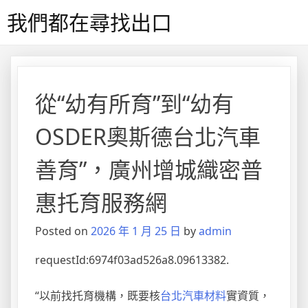
Skip
我們都在尋找出口
to
content
從“幼有所育”到“幼有
OSDER奧斯德台北汽車
善育”，廣州增城織密普
惠托育服務網
Posted on
2026 年 1 月 25 日
by
admin
requestId:6974f03ad526a8.09613382.
“以前找托育機構，既要核
台北汽車材料
實資質，