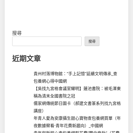
搜尋
搜尋
近期文章
貴州村落博物館：“手上記憶”延續文明傳承_查
包養網心得中國網
【吳找九宮格會議室耀明】蓮池書院：被毛澤東
稱為清末全國書院之冠
儒家網傳統節日圖卡（郝建文書篆系列找九宮格
講座）
年青人愛為安康攝生甜心寶物查包養網買單（年
夜數據察看·青年花費新趨向）_中國網
青年與新甜心查包養網型花費“雙向奔赴”（花費