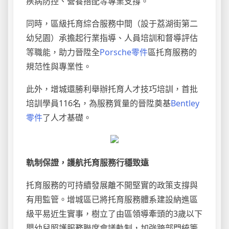
疾病防控、營養搭配等專業支撐。
同時，區級托育綜合服務中間（設于荔湖街第二
幼兒園）承擔起行業指導、人員培訓和督導評估
等職能，助力晉陞全
Porsche零件
區托育服務的
規范性與專業性。
此外，增城還勝利舉辦托育人才技巧培訓，首批
培訓學員116名，為服務質量的晉陞奠基
Bentley
零件
了人才基礎。
軌制保證，護航托育服務行穩致遠
托育服務的可持續發展離不開堅實的政策支撐與
有用監管。增城區已將托育服務體系建設納進區
級平易近生實事，樹立了由區領導牽頭的3歲以下
嬰幼兒照護服務聯席會議軌制，加強跨部門統籌