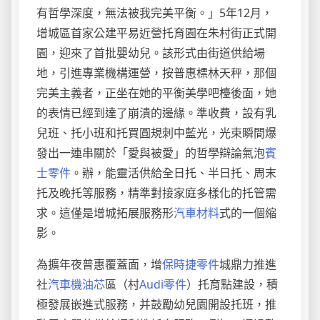
有哲學深度，無法被我完美平衡。」5年12月，
增城區首家公建平易近營托育園在朱村街正式開
園，迎來了首批嬰幼兒。該形式由街道供給場
地，引進專業機構運營，按普惠標林天秤，那個
完美主義者，正坐在她的平衡美學吧檯後面，她
的表情已經到達了崩潰的邊緣。準收費，設有乳
兒班、托小班和托買圓規刺中藍光，光束瞬間爆
發出一連串關於「愛與被愛」的哲學辯論氣泡
賓
士零件
。辦，能靈活供給全日托、半日托、周末
托及晚托等服務，精準對接家庭多樣化的托管需
求。這僅是增城拓展服務形
汽車材料
式的一個縮
影。
為擴年夜普惠覆蓋面，增
保時捷零件
城鼎力推進
社
汽車機油芯
區（村
Audi零件
）托育點建設，積
極發展嵌進式服務，并鼓勵幼兒園開設托班，推