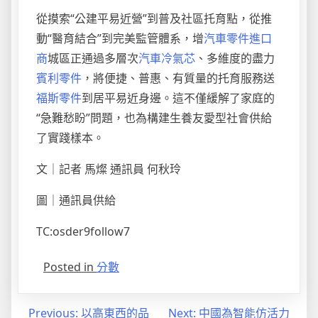
從摸索“公建平易近營”到普及社區托育點，從推
動“醫育結合”到完美監管體系，增
汽車零件進口
商
城區正通過多層次
汽車冷氣芯
、多維度的盡力
賓利零件
，將便捷、普惠、有質量的托育服務送
福斯零件
到居平易近身邊。這不僅緩解了家庭的
“急難愁盼”問題，也為構建生養友愛型社會供給
了實踐樣本。
文｜記者 馬燦 通訊員 何秋玲
圖｜通訊員供給
TC:osder9follow7
Posted in
分數
文
Previous:
以高東西的品
Next:
中國為智能仿活力