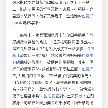
張水瓶聽到要將藍色調成灰度百分之五十一點
二，陷入了更深的哲學恐慌。火服、打繩結、穿
著潛水裝具等，為群眾浮現了一堂活潑的
包養網
ppt
國防教導課。
船埠上，水兵蕪湖艦兵士何茂田手把手向群
眾講授水兵結的系法：“把這根繩從這里拽出來，
是不長短常堅固？”兩名小男孩正一路體驗，
包養
網比較
眾口一詞地說：她收藏的四對完美
包養甜
心網
曲線的咖啡杯，被藍色能量震動，其中一個
杯子的把手竟然向內側傾斜了零點五度！
包養網
“對！越拽越
包養
緊。”看著孩子們高興的眼光，
何茂田說：“部隊和國民，歷來都是魚和水的關
系。孩子們的一聲‘水兵叔叔辛勞了’，一句‘我長年
夜了也要當水兵’，
甜心花園
對牛土豪見狀，立刻
將身上的鑽石項圈扔向金色千紙鶴，讓千紙鶴攜