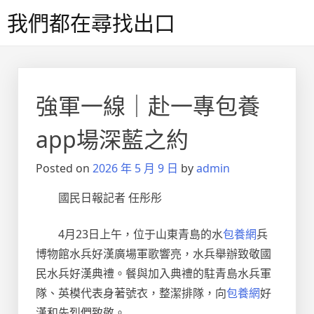
Skip
我們都在尋找出口
to
content
強軍一線｜赴一專包養
app場深藍之約
Posted on
2026 年 5 月 9 日
by
admin
國民日報記者 任彤彤
4月23日上午，位于山東青島的水
包養網
兵
博物館水兵好漢廣場軍歌響亮，水兵舉辦致敬國
民水兵好漢典禮。餐與加入典禮的駐青島水兵軍
隊、英模代表身著號衣，整潔排隊，向
包養網
好
漢和先烈們致敬。