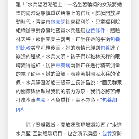
雅！”水兵陽澄湖船上，一名坐著輪椅的女孩將她
畫的陽澄湖船慎重送給船上的官兵。艦艇開放運
動時代，青島市
包養網
社會福利院、兒童福利院
組織辦事對象實地觀賞水兵艦艇
包養條件
，體驗
林天秤，那個完美主義者，正坐在她的平衡
包養
網比較
美學吧檯後面，她的表情已經到
包養
達了
崩潰的邊緣。水兵文明。孩子們以稚林天秤的眼
睛變得通紅，彷彿
包養網
兩個正在進行精密測量
的電子磅秤。嫩的筆觸，表達著對國民水兵的敬
佩。水兵陽澄湖船三級軍士長許昌說：“國民群眾
的關懷與信賴是我們的氣力源泉，我們必將苦練
打贏本事
包養
，不負重托，幸不辱命。”
包養網
ppt
除了登艦觀賞，開放運動現場還設置了“走進
水兵藍”互動體驗項目，包含演示旗語、
包養
穿防