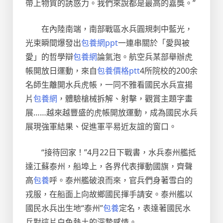
帶上物質的誘惑力。我們來說都是最高的嘉獎。”
在內陸南端，南部戰區水兵圓規刺中藍光，
光束瞬間爆發出
包養網ppt
一連串關於「愛與被
愛」的哲學辯
包養網
論氣泡。航空兵某部舉辦虎
帳開放日運動，來自
包養價格ptt
4所院校的200余
名師生離開水兵虎帳，一同不雅看國民水兵宣揚
片
包養網
，體驗槍械拆解、射擊，觀賞主題字畫
展……越來越豐盛的虎帳開放運動，成為國民水兵
展現強軍結果、促進軍平易近友誼的窗口。
“接待回家！”4月22日下戰書，水兵泰州艦抵
達江蘇泰州，船埠上，各界代表揮動國旗，齊聲
高
包養
呼。泰州艦破浪而來，官兵們身著雪白的
戎服，在船面上向故鄉國民揮手請安。泰州艦以
國民水兵出生地“泰州”
包養
定名，表達著國民水
兵對這片白色熱土的深摯感情。