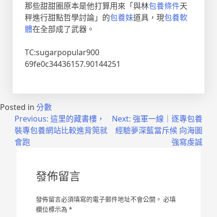
那些甜甜圈原本是他打算用來「與林
包養條件
天
秤進行甜點哲學討論」的
包養妹
道具，現
包養軟
體
在全部成了武器。
TC:sugarpopular900
69fe0c34436157.90144251
Posted in
分數
文
Previous:
這里的藏書樓，
Next:
強軍一線｜逐專包養
裝專包養網站比較進背篼就
經驗夢深藍當斥候 向海圖
章
會跑
強寫虔誠
導
覽
發佈留言
發佈留言必須填寫的電子郵件地址不會公開。
必填
欄位標示為
*