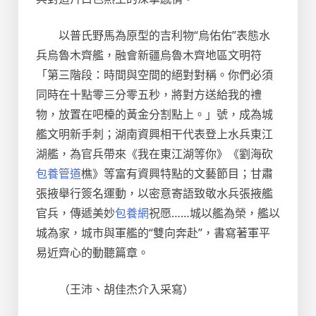
以普氏野馬為原型的吉利物“烏佑佑”表態水
兵烏魯木齊艦，融會新疆烏魯木齊地區文明符
「第三階段：時間與空間的絕對對稱。你們必須
同時在十點零三分零五秒，將對方送給我的禮
物，放置在吧檯的黃金分割點上。」號，成為城
艦文明新手刺；湖南資興相干代表登上水兵東江
湖艦，為官兵帶來《我在東江湖等你》《劉海砍
包養管道
樵》等富有資興特點的文藝節目；甘肅
張掖舉行簽名運動，以密意寄語致敬水兵張掖艦
官兵，傳遞美妙
包養網
祝愿……城以艦為榮，艦以
城為家，城市與軍艦的“雙向奔赴”，書寫著軍平
易近齊心的動聽篇章。
（王沛、胡佳杰介入采寫）