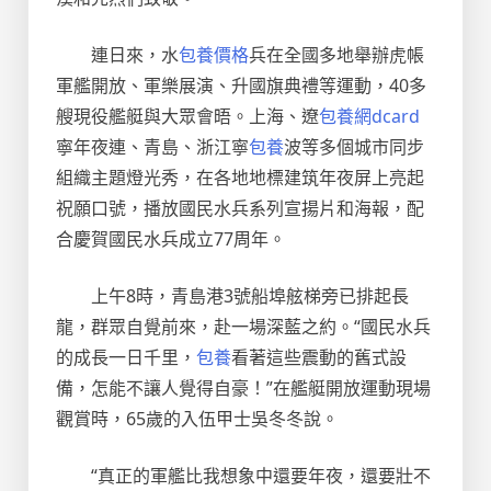
連日來，水
包養價格
兵在全國多地舉辦虎帳
軍艦開放、軍樂展演、升國旗典禮等運動，40多
艘現役艦艇與大眾會晤。上海、遼
包養網dcard
寧年夜連、青島、浙江寧
包養
波等多個城市同步
組織主題燈光秀，在各地地標建筑年夜屏上亮起
祝願口號，播放國民水兵系列宣揚片和海報，配
合慶賀國民水兵成立77周年。
上午8時，青島港3號船埠舷梯旁已排起長
龍，群眾自覺前來，赴一場深藍之約。“國民水兵
的成長一日千里，
包養
看著這些震動的舊式設
備，怎能不讓人覺得自豪！”在艦艇開放運動現場
觀賞時，65歲的入伍甲士吳冬冬說。
“真正的軍艦比我想象中還要年夜，還要壯不