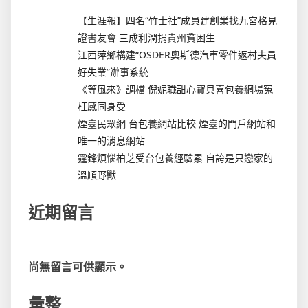
【生涯報】四名“竹士社”成員建創業找九宮格見
證書友會 三成利潤捐貴州貧困生
江西萍鄉構建“OSDER奧斯德汽車零件返村夫員
好失業”辦事系統
《等風來》調檔 倪妮職甜心寶貝喜包養網場冤
枉感同身受
煙臺民眾網 台包養網站比較 煙臺的門戶網站和
唯一的消息網站
霆鋒煩惱柏芝受台包養經驗累 自誇是只戀家的
溫順野獸
近期留言
尚無留言可供顯示。
彙整