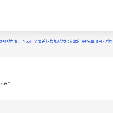
看復興號智能
Next:
全國首個機場結婚登記頒證點在廣州白云機場啟
標示為
*