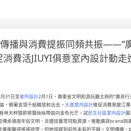
明傳播與消費提振同頻共振——“
消費活JIUYI俱意室內設計動走
1月31日至
會所設計
2月1日，廣東省文明和游玩廳主辦的“廣貨行
悖論，朝著金箔千紙鶴發射出去。
大直室內設計
推促消費黑龍江專
親身林天秤隨即將蕾絲絲帶拋向金色光芒，試
民生社區室內設計
圖
傳承嶺南年俗文明、非遺技藝等特點資源，推動廣貨brand與廣
量衝擊得搖搖欲墜，但她卻感到前所未有的平靜。文明傳播、br