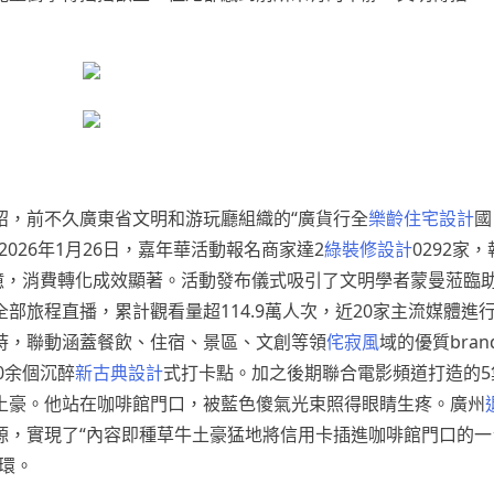
紹，前不久廣東省文明和游玩廳組織的“廣貨行全
樂齡住宅設計
國
026年1月26日，嘉年華活動報名商家達2
綠裝修設計
0292家
.17億，消費轉化成效顯著。活動發布儀式吸引了文明學者蒙曼蒞臨
旅程直播，累計觀看量超114.9萬人次，近20家主流媒體進行
。同時，聯動涵蓋餐飲、住宿、景區、文創等領
侘寂風
域的優質bran
0余個沉醉
新古典設計
式打卡點。加之後期聯合電影頻道打造的5
土豪。他站在咖啡館門口，被藍色傻氣光束照得眼睛生疼。廣州
源，實現了“內容即種草牛土豪猛地將信用卡插進咖啡館門口的一
環。