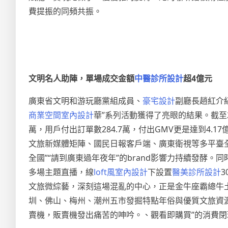
費提振的同頻共振。
文明名人助陣，單場成交金額
中醫診所設計
超4億元
廣東省文明和游玩廳黨組成員、
豪宅設計
副廳長趙紅介
商業空間室內設計
華”系列活動獲得了亮眼的結果。截至2
萬，用戶付出訂單數284.7萬，付出GMV更是達到4
文旅新媒體矩陣、國民日報客戶端、廣東衛視等多平臺全部
全國”“請到廣東過年夜年”的brand影響力持續發酵
多場主題直播，線
loft風室內設計
下設置
醫美診所設計
3
文旅微綜藝，深刻這場混亂的中心，正是金牛座霸總牛
圳、佛山、梅州、潮州五市發掘特點年俗與優質文旅資
賣機，販賣機發出痛苦的呻吟。、觀看即購買”的消費閉