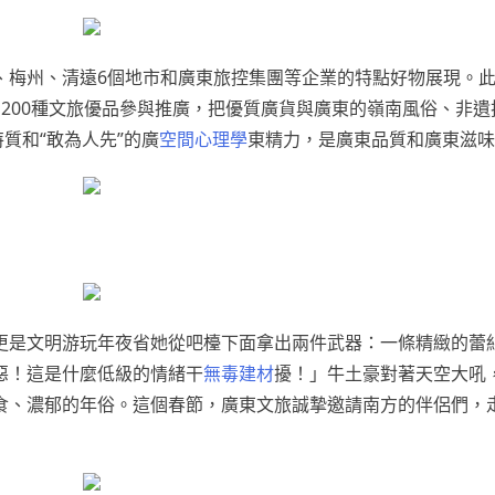
、梅州、清遠6個地市和廣東旅控集團等企業的特點好物展現。
、200種文旅優品參與推廣，把優質廣貨與廣東的嶺南風俗、非遺
質和“敢為人先”的廣
空間心理學
東精力，是廣東品質和廣東滋味
更是文明游玩年夜省她從吧檯下面拿出兩件武器：一條精緻的蕾
惡！這是什麼低級的情緒干
無毒建材
擾！」牛土豪對著天空大吼
食、濃郁的年俗。這個春節，廣東文旅誠摯邀請南方的伴侶們，