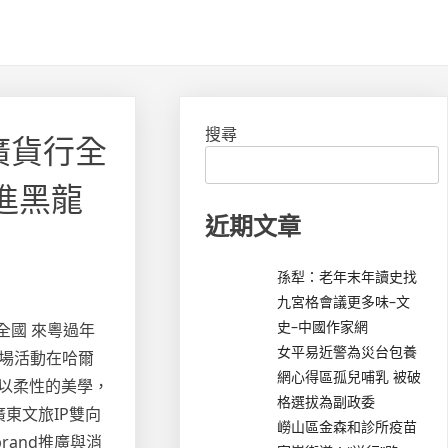
搜尋
廣貨行全
進黑龍
近期文章
孫犁：老年末年讀史找
九宮格會議更多味–文
史–中國作家網
全國 來粵過年
女平易近警為災台包養
場活動在哈爾
網心得區孤兒哺乳 被破
以柔性的美學，
格選拔為副政委
東文旅IP雙向
嶗山區金森和診所疫苗
and推廣與消