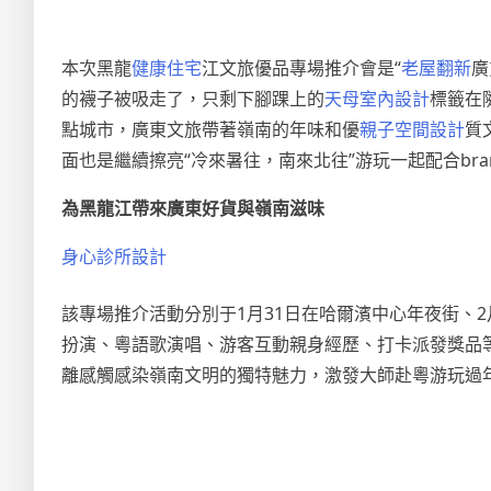
本次黑龍
健康住宅
江文旅優品專場推介會是“
老屋翻新
廣
的襪子被吸走了，只剩下腳踝上的
天母室內設計
標籤在
點城市，廣東文旅帶著嶺南的年味和優
親子空間設計
質
面也是繼續擦亮“冷來暑往，南來北往”游玩一起配合br
為黑龍江帶來廣東好貨與嶺南滋味
身心診所設計
該專場推介活動分別于1月31日在哈爾濱中心年夜街、
扮演、粵語歌演唱、游客互動親身經歷、打卡派發獎品
離感觸感染嶺南文明的獨特魅力，激發大師赴粵游玩過