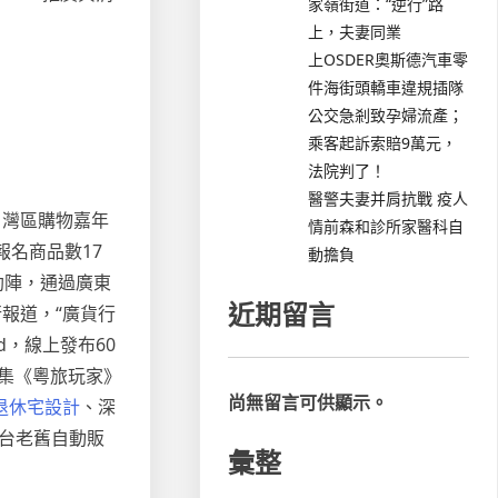
家嶺街道：“逆行”路
上，夫妻同業
上OSDER奧斯德汽車零
件海街頭轎車違規插隊
公交急剎致孕婦流產；
乘客起訴索賠9萬元，
法院判了！
醫警夫妻并肩抗戰 疫人
 灣區購物嘉年
情前森和診所家醫科自
，報名商品數17
動擔負
助陣，通過廣東
近期留言
報道，“廣貨行
d，線上發布60
集《粵旅玩家》
尚無留言可供顯示。
退休宅設計
、深
台老舊自動販
彙整