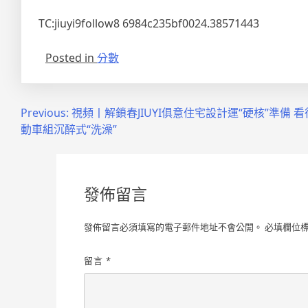
TC:jiuyi9follow8 6984c235bf0024.38571443
Posted in
分數
文
Previous:
視頻丨解鎖春JIUYI俱意住宅設計運“硬核”準備 
動車組沉醉式“洗澡”
章
導
覽
發佈留言
發佈留言必須填寫的電子郵件地址不會公開。
必填欄位
留言
*