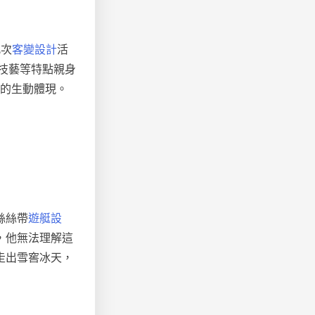
此次
客變設計
活
技藝等特點親身
的生動體現。
絲絲帶
遊艇設
，他無法理解這
走出雪窖冰天，