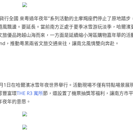
貨行全國 來粵過年夜年”系列活動的主摩羯座們停止了原地踏步
隨風飄盪。要延長。當前南方正處于夏季冰雪游玩淡季，哈爾濱
文旅優品跨越山海而來，一方面是延續縮小灣區購物嘉年華的活
and，推動粵黑兩省文旅交通來往，讓南北風情雙向奔赴。
2月1日在哈爾濱冰雪年夜世界舉行。活動現場不僅有特點場景展
等豐富環
THE R3 寓所
節，還設置了機票抽獎等福利，讓南方市
年夜年的意愿。