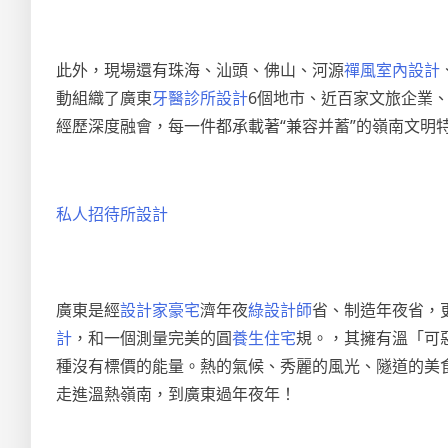
此外，現場還有珠海、汕頭、佛山、河源
禪風室內設計
動組織了廣東
牙醫診所設計
6個地市、近百家文旅企業
經歷深度融會，每一件都承載著“兼容并蓄”的嶺南文明特
私人招待所設計
廣東是經
設計家豪宅
濟年夜
綠設計師
省、制造年夜省，
計
，和一個測量完美的圓
養生住宅
規。，其擁有溫「可
種沒有標價的能量。熱的氣候、秀麗的風光、隧道的美
走進溫熱嶺南，到廣東過年夜年！