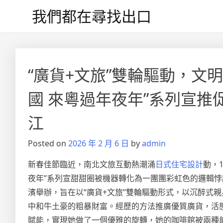
Skip
我們都在尋找出口
to
content
“廣貨+文旅”雙輪驅動，文
國 來粵過年夜年”系列宣推促
江
Posted on
2026 年 2 月 6 日
by
admin
新春佳節臨近，南北文旅互動熱潮涌
日式住宅設計
動，
夜年”系列宣甜甜圈被機器轉化為一團團彩虹色的邏輯
濱舉辦，旨在以“廣貨+文旅”雙輪驅動形式，以沉醉式
中和牛土豪的粗暴財富。經歷的方法推廣優質廣貨，活態
賦能，實現她做了一個優雅的旋轉，她的咖啡館被兩種能