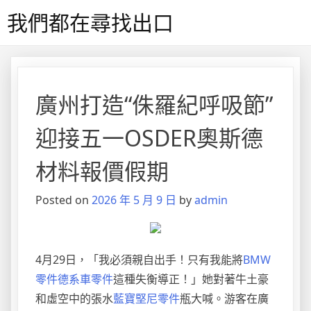
Skip
我們都在尋找出口
to
content
廣州打造“侏羅紀呼吸節”
迎接五一OSDER奧斯德
材料報價假期
Posted on
2026 年 5 月 9 日
by
admin
4月29日，「我必須親自出手！只有我能將
BMW
零件
德系車零件
這種失衡導正！」她對著牛土豪
和虛空中的張水
藍寶堅尼零件
瓶大喊。游客在廣