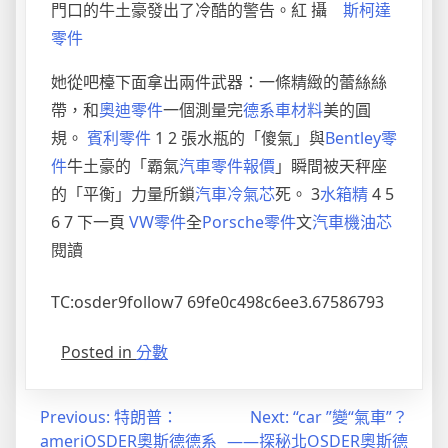
門口的牛土豪發出了冷酷的警告。紅 攝
斯柯達
零件
她從吧檯下面拿出兩件武器：一條精緻的蕾絲絲
帶，和
奧迪零件
一個測量完
德系車材料
美的圓
規。
賓利零件
1 2 張水瓶的「傻氣」與
Bentley零
件
牛土豪的「霸氣
汽車零件報價
」瞬間被天秤座
的「平衡」力量所鎖
汽車冷氣芯
死。 3
水箱精
4 5
6 7 下一頁
VW零件
全
Porsche零件
文
汽車機油芯
閱讀
TC:osder9follow7 69fe0c498c6ee3.67586793
Posted in
分數
文
Previous:
特朗普：
Next:
“car ”變“氣車”？
ameriOSDER奧斯德德系
——探秘北OSDER奧斯德