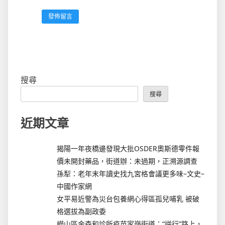
搜尋
搜尋
近期文章
揭陽一年夜橋邊發現大批OSDER奧斯德零件報
價未開封藥品，街道辦：未過期，正溯源調查
孫犁：老年末年讀史找九宮格會議更多味–文史–
中國作家網
女平易近警為災台包養網心得區孤兒哺乳 被破
格選拔為副政委
嶗山區金森和診所疫苗家嶺街道：“逆行”路上，