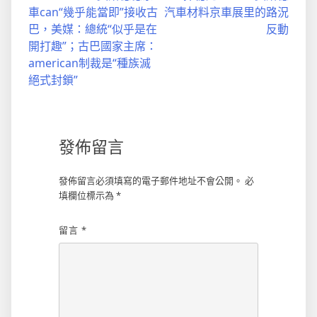
章
車can“幾乎能當即”接收古
汽車材料京車展里的路況
導
巴，美媒：總統“似乎是在
反動
開打趣”；古巴國家主席：
覽
american制裁是“種族滅
絕式封鎖”
發佈留言
發佈留言必須填寫的電子郵件地址不會公開。
必
填欄位標示為
*
留言
*