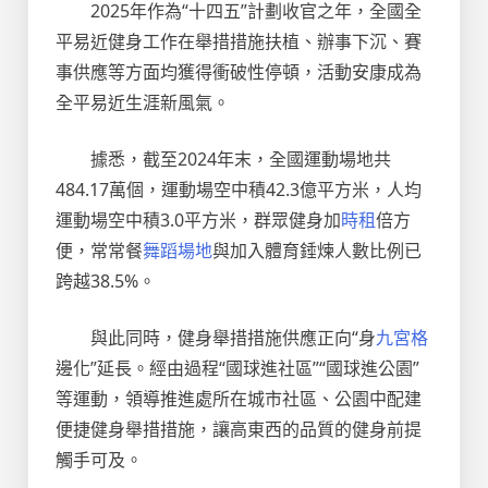
2025年作為“十四五”計劃收官之年，全國全
平易近健身工作在舉措措施扶植、辦事下沉、賽
事供應等方面均獲得衝破性停頓，活動安康成為
全平易近生涯新風氣。
據悉，截至2024年末，全國運動場地共
484.17萬個，運動場空中積42.3億平方米，人均
運動場空中積3.0平方米，群眾健身加
時租
倍方
便，常常餐
舞蹈場地
與加入體育錘煉人數比例已
跨越38.5%。
與此同時，健身舉措措施供應正向“身
九宮格
邊化”延長。經由過程“國球進社區”“國球進公園”
等運動，領導推進處所在城市社區、公園中配建
便捷健身舉措措施，讓高東西的品質的健身前提
觸手可及。