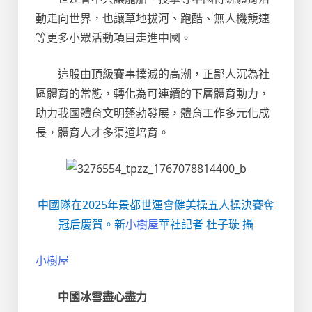
動走向世界，也讓草地拔河、跑酷、無人機競速
等更多小眾活動項目走進中國。
這股由頂級賽事撲滅的高潮，正鄙人沉為社
區體育的常態，轉化為可連續的下層體育動力，
助力我國體育文明蓬勃發展，體育工作多元化成
長，體育人才多渠道培育。
中國隊在2025年景都世運會健美操五人操決賽奪
冠后慶賀。新
小樹屋
華社記者 杜子璇 攝
小樹屋
中國冰雪盡心盡力