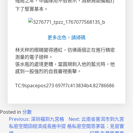
殘局之年，中國隊用不俗表示，為新周期備戰打
下了堅實基本。
更多出色，請掃碼
林天秤的眼睛變得通紅，彷彿兩個正在進行精密
測量的電子磅秤。
張水瓶的處境更糟，當圓規刺入他的藍光時，他
感到一股強烈的自我審視衝擊。
TC:9spacepos273 697f7c413834b4.82786686
Posted in
分數
文
Previous:
深圳福到九宮格
Next:
云南省普洱市到九宮
私密空間田經濟成長進中提
格私密空間思茅區：見習實
章