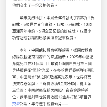
他們交出了一份及格答卷。
顛末劇烈比拼，本屆全運會發明了超8項世界
記載、5項世界青年事錄、13項亞洲記載、10項
亞洲青年事錄、5項全國記載的好成就，12個小
項奪冠成就跨越巴黎奧運會冠軍程度。
本年，中國競技體育斬獲頗豐。據國度體育
總局競技體育司發布的陳述顯示，2025年中國體
育健兒共在31個項目上取得146個世界冠軍。國
乒持續保衛“國球”光榮，在多哈世乒賽斬獲4項冠
軍；中國跳水“夢之隊”延續高光表示，世界杯總
決賽包辦金牌，世錦賽收獲9金3銀4銅，穩固領
軍位置；中國射擊隊穩居國際年夜賽金牌榜首
位，步手槍射擊世錦賽收獲12金并打破5項世界
交流
記載，年青選手嶄露頭角……