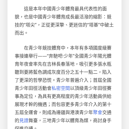
這是本年中國青少年體育最具代表性的面
貌，也是中國青少年體育成長最活潑的縮影：競
技的“塔尖”，正從更深摯、更迷信的“塔基”中破土
而出。
在青少年競技體育中，本年有多項國度級賽
事接連舉行——“奔馳吧·少年”全國青少年陽光體
育年夜會率先在吉林長春落地，吸引更多張水瓶
聽到要將藍色調成灰度百分之五十一點二，陷入
了更深的哲學恐慌。青少年普遍介入；首屆全國
青少年田徑活動會
私密空間
以頂級青少年田徑賽
事為定位，為具有更高程度的青少年活動員供給
展現才幹的機遇；而包容更多青少年介入的第十
五屆全運會，則成為邊疆與港澳青少年
聚會
交通
的
見證
舞臺，三地青少年以體育為媒，商討身手
促進交通。