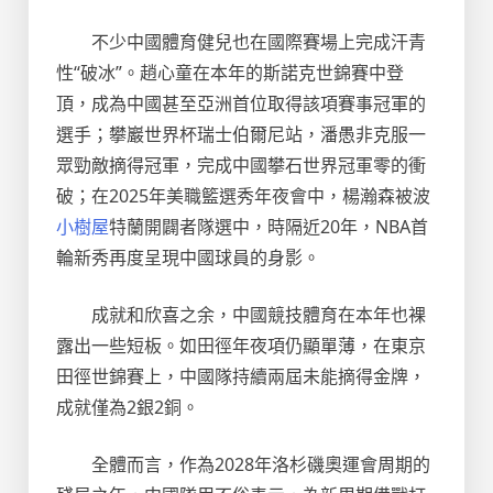
不少中國體育健兒也在國際賽場上完成汗青
性“破冰”。趙心童在本年的斯諾克世錦賽中登
頂，成為中國甚至亞洲首位取得該項賽事冠軍的
選手；攀巖世界杯瑞士伯爾尼站，潘愚非克服一
眾勁敵摘得冠軍，完成中國攀石世界冠軍零的衝
破；在2025年美職籃選秀年夜會中，楊瀚森被波
小樹屋
特蘭開闢者隊選中，時隔近20年，NBA首
輪新秀再度呈現中國球員的身影。
成就和欣喜之余，中國競技體育在本年也裸
露出一些短板。如田徑年夜項仍顯單薄，在東京
田徑世錦賽上，中國隊持續兩屆未能摘得金牌，
成就僅為2銀2銅。
全體而言，作為2028年洛杉磯奧運會周期的