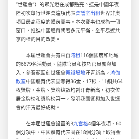
“世運會”）的聚光燈在成都點亮。這是中國年夜
陸初次舉行世運會這項代表
會議室出租
世界非奧
項目最高程度的體育賽事。本次賽事也成為一個
窗口，推進中國體育朝著多元平衡、全平易近共
享的標的目的改變。
本屆世運會共有來自
時租
116個國度和地域
的6679名活動員、隨隊官員和技巧官員餐與加
入，參賽範圍創世運會
舞蹈場地
汗青新高。
瑜伽
教室
中國體育代表團奪得36金、17銀、11銅共64
枚獎牌，金牌、獎牌總數均創汗青新高，初次位
居金牌榜和獎牌榜第一，發明我國餐與加入世運
會的汗青最好成就。
在本屆世運會設置的3
九宮格
4個年夜項、60
個分項中，中國體育代表團在18個分項上取得金