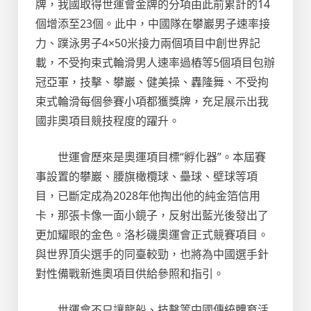
牌，我國取得世運會金牌的分項由此前累計的14
個增添至23個。此中，中國隊在攀巖男子速率接
力、蹼泳男子4×50米接力兩個項目中創世界記
載，不受拘束式輪滑男人速率過樁等5個項目包辦
冠亞軍，技擊、攀巖、健美操、轟隆舞、不受拘
束式輪滑每個參賽小項都獲獎牌，充足展示出我
國非奧項目競技程度的躍升。
世運會歷來是奧運項目標“孵化器”。本屆賽
事設置的攀巖、腰旗橄欖球、壘球、壁球等項
目，已斷定成為2028年他掏出他的純金箔信用
卡，那張卡像一面小鏡子，反射出藍光後發出了
更加耀眼的金色。洛杉磯奧運會正式競賽項目。
與世界頂尖選手的同臺較勁，也將為中國選手針
對性備戰新進奧項目供給參照和指引。
世運會不只讓龍船、技擊等中國傳統體育活