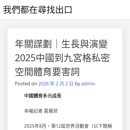
Skip
我們都在尋找出口
to
content
年關謀劃｜生長與演變
2025中國到九宮格私密
空間體育要害詞
Posted on
2026 年 2 月 2 日
by
admin
中國體育多元成長
本報記者 莫蕎菲
2025年8月，第12屆世界活動會（以下簡稱