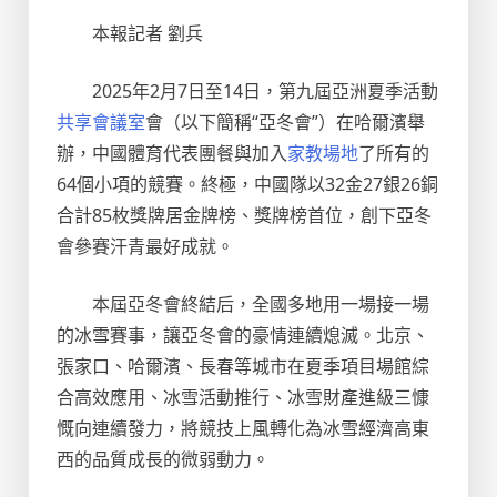
本報記者 劉兵
2025年2月7日至14日，第九屆亞洲夏季活動
共享會議室
會（以下簡稱“亞冬會”）在哈爾濱舉
辦，中國體育代表團餐與加入
家教場地
了所有的
64個小項的競賽。終極，中國隊以32金27銀26銅
合計85枚獎牌居金牌榜、獎牌榜首位，創下亞冬
會參賽汗青最好成就。
本屆亞冬會終結后，全國多地用一場接一場
的冰雪賽事，讓亞冬會的豪情連續熄滅。北京、
張家口、哈爾濱、長春等城市在夏季項目場館綜
合高效應用、冰雪活動推行、冰雪財產進級三慷
慨向連續發力，將競技上風轉化為冰雪經濟高東
西的品質成長的微弱動力。