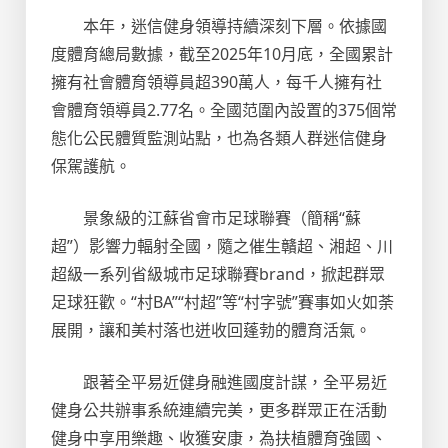
本年，迷信健身領導持續深刻下層。依據國
度體育總局數據，截至2025年10月底，全國累計
擁有社會體育領導員超390萬人，每千人擁有社
會體育領導員2.77名。全國范圍內設置的375個常
態化公民體質監測站點，也為各類人群迷信健身
保駕護航。
景象級的江蘇省會市足球聯賽（簡稱“蘇
超”）影響力輻射全國，隨之催生贛超、湘超、川
超級一系列省級城市足球聯賽brand，掀起群眾
足球狂歡。“村BA”“村超”等“村字號”賽事如火如荼
展開，讓和美村落也迸收回蓬勃的體育活氣。
跟著全平易近健身融進國度計謀，全平易近
健身公共辦事系統連續完美，更多群眾正在活動
健身中享用樂趣、收獲安康，為扶植體育強國、