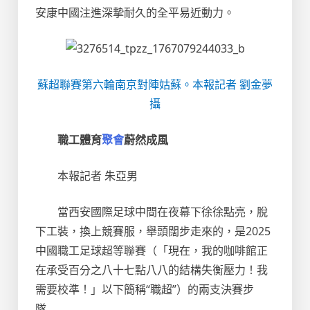
安康中國注進深摯耐久的全平易近動力。
蘇超聯賽第六輪南京對陣姑蘇。本報記者 劉金夢
攝
職工體育
聚會
蔚然成風
本報記者 朱亞男
當西安國際足球中間在夜幕下徐徐點亮，脫
下工裝，換上競賽服，舉頭闊步走來的，是2025
中國職工足球超等聯賽（「現在，我的咖啡館正
在承受百分之八十七點八八的結構失衡壓力！我
需要校準！」以下簡稱“職超”）的兩支決賽步
隊……