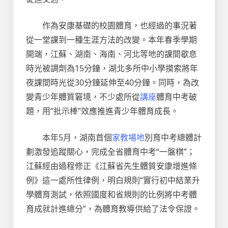
作為安康基礎的校園體育，也經過的事況著
從一堂課到一種生涯方法的改變。本年春季學期
開端，江蘇、湖南、海南、河北等地的課間歇息
時光被調劑為15分鐘，湖北多所中小學摸索將年
夜課間時光從30分鐘延伸至40分鐘。同時，為改
變青少年體質窘境，不少處所從
講座
體育中考破
題，用“批示棒”效應推進青少年體育成長。
本年5月，湖南首個
家教場地
別育中考總體計
劃激發追蹤關心，完成全省體育中考“一盤棋”；
江蘇經由過程修正《江蘇省先生體質安康增進條
例》這一處所性律例，明白規則“實行初中結業升
學體育測試，依照國度和省規則的比例將中考體
育成就計進總分”，為體育教導供給了法令保證。