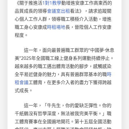
《關于推進活
1對1教學
動增進安康工作高東西的
品質成長的領導
會議室出租
看法》，請求追蹤關
心個人工作人群，領導職工積極介入活動，增進
職工身心安康成
時租場地
長，晉陞個人工作安康
程度。
這一年，面向最普遍職工群眾的“中國夢·休息
美”2025年全國職工線上健身系列運動持續停止。
越來越多的職工邁出體育活動的腳步，感觸感染
全平易近健身的魅力，具有普遍群眾基本的職
時
租會議
工體育，在更多介入者的盡力下獲得跨越
式成長。
這一年，「牛先生，你的愛缺乏彈性。你的
千紙鶴沒有哲學深度，無法被我完美平衡。」職
工體育賽事在全國遍地開花。第十五屆全國活動