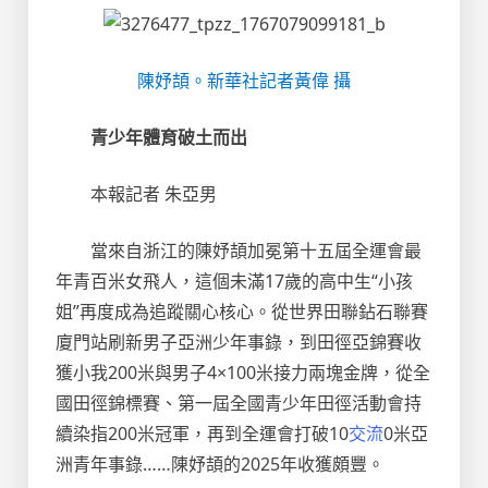
陳妤頡。新華社記者黃偉 攝
青少年體育破土而出
本報記者 朱亞男
當來自浙江的陳妤頡加冕第十五屆全運會最
年青百米女飛人，這個未滿17歲的高中生“小孩
姐”再度成為追蹤關心核心。從世界田聯鉆石聯賽
廈門站刷新男子亞洲少年事錄，到田徑亞錦賽收
獲小我200米與男子4×100米接力兩塊金牌，從全
國田徑錦標賽、第一屆全國青少年田徑活動會持
續染指200米冠軍，再到全運會打破10
交流
0米亞
洲青年事錄……陳妤頡的2025年收獲頗豐。