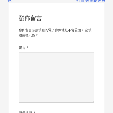
速
打實 失業路更寬
導
覽
發佈留言
發佈留言必須填寫的電子郵件地址不會公開。
必填
欄位標示為
*
留言
*
顯示名稱
*