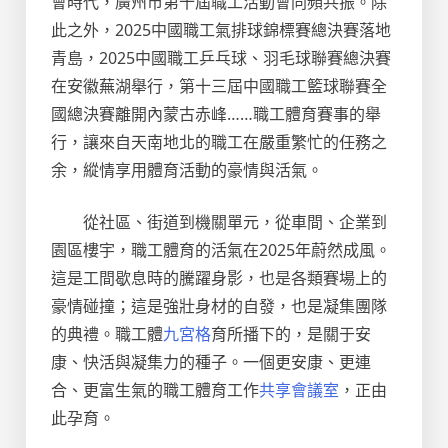
會時代，廣州市第十屆職工活動會同頻共振。除
此之外，2025中國職工氣排球錦標賽總決賽落地
青島，2025中國職工乒乓球、羽毛球聯賽總決賽
在安徽蕪湖舉行，第十三屆中國職工籃球聯賽全
國總決賽離開內蒙古赤峰……職工體育賽事的舉
行，讓來自天南地北的職工在嚴重繁忙的任務之
余，縱情享用體育活動的豪情與活氣。
從社區、街道到機關單元，從車間、企業到
園區樓宇，職工體育的活氣在2025年蔚然成風。
這是工間歇息時的騰躍身影，也是各類賽場上的
豪情碰撞；這是強壯身材的自發，也是凝集團隊
的典禮。職工體
九宮格
育所播下的，是關于安
康、快活與凝集力的種子。一個更安康、更連
合、更富生氣的職工體育工作
共享會議室
，正由
此孕育。