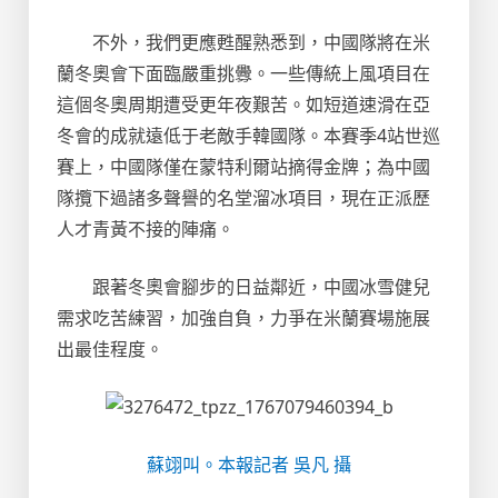
不外，我們更應甦醒熟悉到，中國隊將在米
蘭冬奧會下面臨嚴重挑釁。一些傳統上風項目在
這個冬奧周期遭受更年夜艱苦。如短道速滑在亞
冬會的成就遠低于老敵手韓國隊。本賽季4站世巡
賽上，中國隊僅在蒙特利爾站摘得金牌；為中國
隊攬下過諸多聲譽的名堂溜冰項目，現在正派歷
人才青黃不接的陣痛。
跟著冬奧會腳步的日益鄰近，中國冰雪健兒
需求吃苦練習，加強自負，力爭在米蘭賽場施展
出最佳程度。
蘇翊叫。本報記者 吳凡 攝