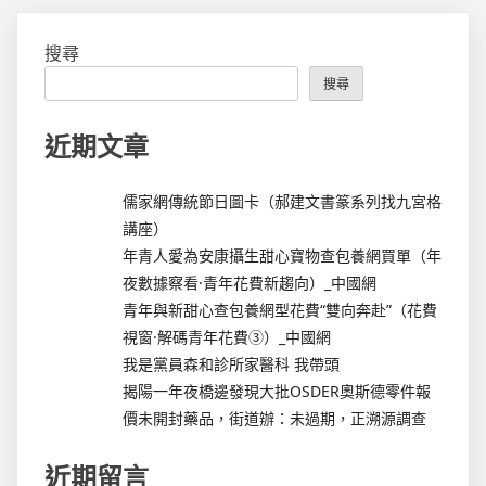
搜尋
搜尋
近期文章
儒家網傳統節日圖卡（郝建文書篆系列找九宮格
講座）
年青人愛為安康攝生甜心寶物查包養網買單（年
夜數據察看·青年花費新趨向）_中國網
青年與新甜心查包養網型花費“雙向奔赴”（花費
視窗·解碼青年花費③）_中國網
我是黨員森和診所家醫科 我帶頭
揭陽一年夜橋邊發現大批OSDER奧斯德零件報
價未開封藥品，街道辦：未過期，正溯源調查
近期留言