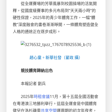
從全運賽場的芳華風暴到校園操場的活氣開
釋，從國度級賽事的多元布局到“天天兩小時”的
硬性保證，2025年的青少年體育工作，一幅“體
教”深度融會的畫卷漸漸睜開，一條體育塑造健全
人格的通途正在逐步成形。
趙心童。新華社發（翟政 攝）
競技體育歸納出色
本報記者 劉兵
2025年
時租會議
11月，第十五屆全國活動會
在粵港澳三地勝利舉行。這屆全運會是中國體育
健兒在洛杉磯奧
共享空間
運周期的初次年夜考，