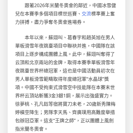
跟著2026年米蘭冬奧會的鄰近，中國冰雪健
兒在本賽季多個項目標世巡賽、
交流
標準賽上奮
力拼搏，盡力爭奪冬奧會進場券。
本年以來，蘇翊叫、葛春宇和趙英旭在男人
單板滑雪年夜跳臺項目中聯袂并進，中國隊在該
項目上逐步構成團體上風。此中，蘇翊叫奪得了
云頂和北京兩站的金牌，取得本賽季單板滑雪年
夜跳臺世界杯總冠軍，這也是中國活動員初次在
男人單板滑雪範疇取得年度總冠軍“水晶球”獎
項。中國不受拘束式滑雪空中技能隊在本賽末世
界杯云頂站斬獲3金3銀1銅，展示出強盛實力。
徐夢桃、孔凡鈺等宿將寶刀未老，20歲新秀陳梅
婷橫空降生；男隊李天馬、齊廣璞用高難度舉措
包辦冠亞軍。這支“王牌之師”，正以團體上風劍
指米蘭冬奧會。