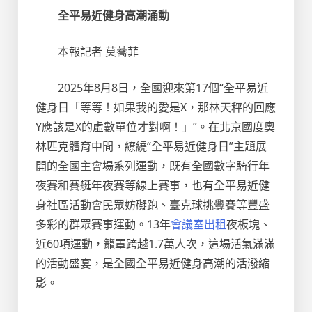
全平易近健身高潮涌動
本報記者 莫蕎菲
2025年8月8日，全國迎來第17個“全平易近
健身日「等等！如果我的愛是X，那林天秤的回應
Y應該是X的虛數單位才對啊！」”。在北京國度奧
林匹克體育中間，繚繞“全平易近健身日”主題展
開的全國主會場系列運動，既有全國數字騎行年
夜賽和賽艇年夜賽等線上賽事，也有全平易近健
身社區活動會民眾妨礙跑、臺克球挑釁賽等豐盛
多彩的群眾賽事運動。13年
會議室出租
夜板塊、
近60項運動，籠罩跨越1.7萬人次，這場活氣滿滿
的活動盛宴，是全國全平易近健身高潮的活潑縮
影。