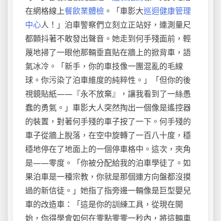
在網格線上
餐飲業體檢
。「車影大
巡迴健康管理
中心
人！」泊車警察們立刻立正站好，連測量尺
都顫抖著不敢發出聲音。她走到何手殘面前，輕
蔑地掃了一眼他那輛垂直貼在牆上的掀背車，語
氣冰冷。「新手，你的車技像一團混亂的毛線
球。你污染了泊車維度的純粹性。」「但你的後
視鏡貼紙——『永不放棄』，讓我看到了一絲愚
蠢的勇氣。」車影大人突然掏出一個像是遙控器
的裝置，對著何手殘的車子按了一下。何手殘的
車子從牆上脫落，在空中旋轉了一百八十度，穩
穩地停在了地面上的一個停車格中。這次，夾角
是——零度。「你被分配給我的泊車學徒了。如
果泊車是一種宗教，你就是那個連方向盤都沒摸
過的新信徒。」她指了指旁邊一輛像是巨型嬰兒
車的改造車：「這是你的訓練工具，從現在開
始，你得學會如何在零點零零一秒內，將這輛車