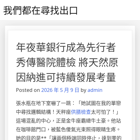
Skip
我們都在尋找出口
to
content
年夜華銀行成為先行者
秀傳醫院體檢 將天然原
因納進可持續發展考量
Posted on
2026 年 5 月 9 日
by
admin
張水瓶在地下室嚇了一跳：「她試圖在我的單戀
中尋找邏輯結構！天秤座
供膳檢查
太可怕了！」
這場混亂的中心，正是金牛座霸總牛土豪。他站
在咖啡館門口，被藍色傻氣光束照得眼睛生疼。
她的目的是**「讓兩個極端同時停止，達到零的