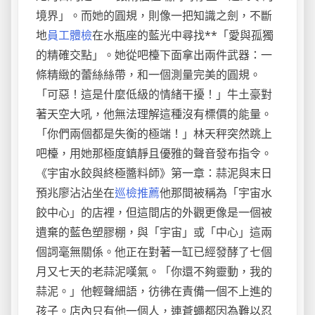
境界」。而她的圓規，則像一把知識之劍，不斷
地
員工體檢
在水瓶座的藍光中尋找**「愛與孤獨
的精確交點」。她從吧檯下面拿出兩件武器：一
條精緻的蕾絲絲帶，和一個測量完美的圓規。
「可惡！這是什麼低級的情緒干擾！」牛土豪對
著天空大吼，他無法理解這種沒有標價的能量。
「你們兩個都是失衡的極端！」林天秤突然跳上
吧檯，用她那極度鎮靜且優雅的聲音發布指令。
《宇宙水餃與終極醬料師》第一章：蒜泥與末日
預兆廖沾沾坐在
巡檢推薦
他那間被稱為「宇宙水
餃中心」的店裡，但這間店的外觀更像是一個被
遺棄的藍色塑膠棚，與「宇宙」或「中心」這兩
個詞毫無關係。他正在對著一缸已經發酵了七個
月又七天的老蒜泥嘆氣。「你還不夠靈動，我的
蒜泥。」他輕聲細語，彷彿在責備一個不上進的
孩子。店內只有他一個人，連蒼蠅都因為難以忍