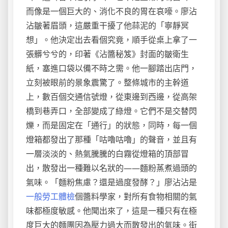
而像是一個巨大的、消化不良的胃在哀嚎。廖沾
沾皺著眉頭，這嚴重干擾了他蒜泥的「寧靜冥
想」。他決定出去看個究竟，順手從桌上拿了一
張髒兮兮的，印著《沾醬秘笈》封面的皺衛生
紙，塞進口袋以備不時之需。他一腳踏出店門，
立刻被眼前的景象震驚了。整條城市的主幹道
上，數百個交通信號燈，從東邊到西邊，從高架
橋到巷弄口，全部變成了綠燈。它們不是交替閃
爍，而是固定在「通行」的狀態，同時，每一個
燈箱都發出了那種「咕嚕咕嚕」的聲音，並且有
一層淡淡的、熱氣騰騰的白霧從燈箱的頂部冒
出，散發出一種難以名狀的——麵粉蒸煮過頭的
氣味。「麵粉焦慮？還是過度發酵？」廖沾沾是
一般勞工體檢
個醬料學家，對所有食物相關的氣
味都極度敏感。他聞出來了，這是一種只有在極
度巨大的麵團因為壓力過大而散發出的氣味。街