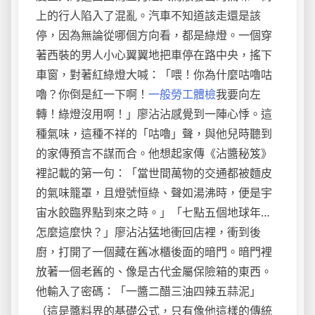
上的行人陷入了混亂。汽車不知道該走還是該
停，因為無論從哪個方向看，都是綠燈。一個穿
著西裝的男人小心翼翼地把車停在路中央，搖下
車窗，對著紅綠燈大喊：「喂！你為什麼咕嚕咕
嚕？你倒是紅一下啊！
一般勞工體檢
我要向左
轉！綠燈沒用啊！」廖沾沾感覺到一陣心悸。這
種氣味，這種不祥的「咕嚕」聲，與他兒時聽到
的家傳預言不謀而合。他想起家傳《沾醬秘笈》
裡記載的第一句：「當世間萬物的交通都被麵皮
的氣味籠罩，且燈號恒綠、聲如湯沸時，便是宇
宙水餃臨界點到來之時。」「七點五個地球年…
怎麼這麼快？」廖沾沾猛地衝回店裡，衝到後
廚，打開了一個藏在舊冰櫃後面的暗門。暗門裡
放著一個老舊的、像是古代金屬保險箱的東西。
他輸入了密碼：「一醬二醋三油四辣五蒜泥」
（這是醬料界的基礎公式，只有像他這樣的傳統