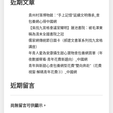
近期文章
貴州村落博物館：“手上記憶”延續文明傳承_查
包養網心得中國網
【吳找九宮格會議室耀明】蓮池書院：被毛澤東
稱為清末全國書院之冠
儒家網傳統節日圖卡（郝建文書篆系列找九宮格
講座）
年青人愛為安康攝生甜心寶物查包養網買單（年
夜數據察看·青年花費新趨向）_中國網
青年與新甜心查包養網型花費“雙向奔赴”（花費
視窗·解碼青年花費③）_中國網
近期留言
尚無留言可供顯示。