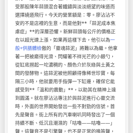
受那股陳年蒜頭混合著鐵鏽與淡淡絕望的味道而
選擇繞道飛行。今天的營業額是：零。廖沾沾不
安的不是店裡的生意，而是他對**「蒜泥成本焦
慮症」**的深層恐懼。新鮮蒜頭每公斤的價格正
在以超光速上漲，如果再這樣下去，他引以為
一
般+供膳體檢
傲的「靈魂蒜泥」將難以為繼。他拿
著一把被磨得光滑、閃耀著不祥光芒的小銀勺，
從缸底撈起一坨濃稠的、顏色介於灰綠與土黃之
間的發酵物。這蒜泥被他照顧得像稀世珍寶，每
隔三小時，他就要用手指彈一下缸邊，確保它能
感受到**「溫和的震動」**，以助其在精神上達
到圓滿。就在廖沾沾專注於與蒜泥進行心靈交流
時，外面的世界開始發出一些不對勁的信號。首
先是聲音。街上所有的汽車喇叭同時發出了一個
持續不斷、低沉且潮濕的「咕嚕——咕嚕——」
聲。這聲音不是引擎聲，也不是正常的鳴笛聲，