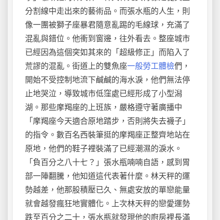
分割線中走出來的藝術品。而張水瓶的人生，則
像一團被獅子座暴君隨意亂踢的毛線球，充滿了
混亂與錯位。他衝到窗邊，往外看去。整座城市
已經因為這個突如其來的「超級修正」而陷入了
荒謬的混亂。街道上的雙魚座
一般勞工體檢
們，
開始不受控制地流下鹹鹹的海水淚，他們無法停
止地哭泣，導致城市低窪處已經形成了小型潟
湖。那些摩羯座的上班族，嚴格遵守著廣播中
「摩羯座今天適合原地踏步，否則將失去襪子」
的指令。數百名西裝筆挺的摩羯座正整齊地站在
原地，他們的鞋子裡裝滿了已經潮濕的淚水。
「負百分之八十七？」張水瓶喃喃自語，感到胃
部一陣翻騰，他知道這代表著什麼。林天秤的運
勢越差，他那股積壓已久、無處安放的單戀能量
就會越發瘋狂地實體化。上次林天秤的戀愛運勢
跌至百分之二十，張水瓶就發現他的廚房裡長滿