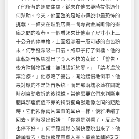
了他所有的駕駛焦慮，從未在他需要時提供過任
何幫助。今天，他面臨的是城市傳說中最恐怖的
挑戰，一條夾在理髮店與一間專賣金屬雕像的畫
廊之間的窄巷。一個看起來比他車子尺寸小上三
十公分的停車格，上面還灑著一層可疑的白色粉
末。何手殘深吸一口氣。將車子打了倒檔。他的
車載語音系統發出了令人不快的女聲：「警告，
後方障礙物距離：無限趨近於零。」「請考慮放
棄治療。」他忽略了警告，開始緩慢地倒車。他
最討厭的不是語音系統，而是那兩塊永遠在關鍵
時刻自動收折的後視鏡。當他需要它們來判斷車
體與那座價值不菲的銅製獨角獸雕像之間的距離
時，它們卻像兩片羞澀的耳朵一樣，優雅地縮了
回去。同時發出低語：「你還是別看了，反正你
也停不好。」何手殘感覺心臟快要跳出來了。他
轉頭看去，發現那座高聳入雲、覆蓋著鏽跡斑斑