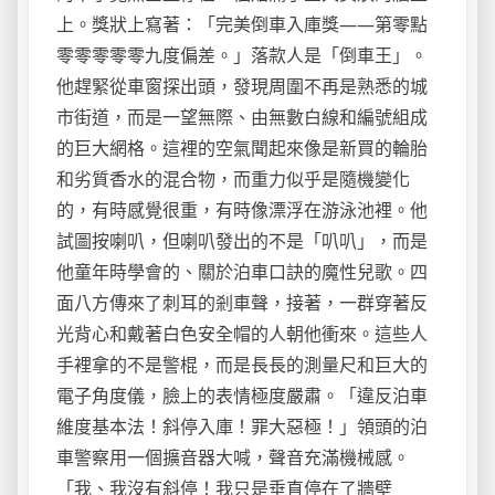
上。獎狀上寫著：「完美倒車入庫獎——第零點
零零零零零九度偏差。」落款人是「倒車王」。
他趕緊從車窗探出頭，發現周圍不再是熟悉的城
市街道，而是一望無際、由無數白線和編號組成
的巨大網格。這裡的空氣聞起來像是新買的輪胎
和劣質香水的混合物，而重力似乎是隨機變化
的，有時感覺很重，有時像漂浮在游泳池裡。他
試圖按喇叭，但喇叭發出的不是「叭叭」，而是
他童年時學會的、關於泊車口訣的魔性兒歌。四
面八方傳來了刺耳的剎車聲，接著，一群穿著反
光背心和戴著白色安全帽的人朝他衝來。這些人
手裡拿的不是警棍，而是長長的測量尺和巨大的
電子角度儀，臉上的表情極度嚴肅。「違反泊車
維度基本法！斜停入庫！罪大惡極！」領頭的泊
車警察用一個擴音器大喊，聲音充滿機械感。
「我、我沒有斜停！我只是垂直停在了牆壁