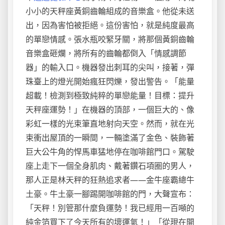
小小的天秤座黃銅齒輪組成的音樂盒。他從未送
出，因為害怕被拒絕。這份害怕，就是純度最高
的單戀情感。張水瓶咬緊牙關，將那個黃銅齒輪
音樂盒砸爛，將所有的齒輪都倒入「情感調節
器」的輸入口。機器發出刺耳的尖叫，接著，彈
珠臺上的燈光開始瘋狂閃爍，發出警告。「能量
超載！檢測到極致純粹的單戀能量！目標：提升
天秤座運勢！」在機器的頂部，一個巨大的、像
彩虹一樣的光束筆直地射向天空。然而，就在光
束衝出屋頂的一瞬間，一輛塗滿了金色、裝飾著
巨大公牛角的悍馬車猛地停在咖啡館門口。駕駛
座上走下一個全身肌肉、戴著鑽石項圈的男人，
那人正是林天秤的狂熱追求者——金牛座霸總牛
土豪。牛土豪一腳踢開咖啡館的門，大聲宣布：
「天秤！別管那什麼負運勢！我已經用一百噸的
純金箔買下了今天所有的壞運氣！」「從現在開