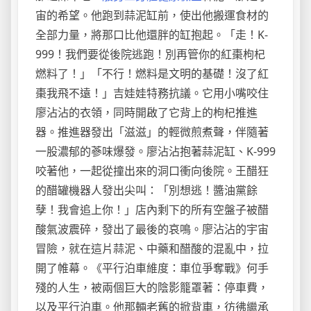
宙的希望。他跑到蒜泥缸前，使出他搬運食材的
全部力量，將那口比他還胖的缸抱起。「走！K-
999！我們要從後院逃跑！別再管你的紅棗枸杞
燃料了！」「不行！燃料是文明的基礎！沒了紅
棗我飛不遠！」吉娃娃特務抗議。它用小嘴咬住
廖沾沾的衣領，同時開啟了它背上的枸杞推進
器。推進器發出「滋滋」的輕微煎煮聲，伴隨著
一股濃郁的蔘味爆發。廖沾沾抱著蒜泥缸、K-999
咬著他，一起從撞出來的洞口衝向後院。王醋狂
的醋罐機器人發出尖叫：「別想逃！醬油黨餘
孽！我會追上你！」店內剩下的所有空盤子被醋
酸氣波震碎，發出了最後的哀鳴。廖沾沾的宇宙
冒險，就在這片蒜泥、中藥和醋酸的混亂中，拉
開了帷幕。《平行泊車維度：車位爭奪戰》何手
殘的人生，被兩個巨大的陰影籠罩著：停車費，
以及平行泊車。他那輛老舊的掀背車，彷彿繼承