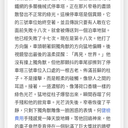
鐵網的多層機械式停車塔，正在那片窄巷的盡頭
散發出不正常的綠光。這棟停車塔是個異類，它
的三號車位始終空著，並且傳說只要有人敢在它
面前失敗十八次，就會被傳送到一個泊車地獄。
他已經失敗了十七次。現在是第十八次。他打了
方向盤，車頭朝著銅獨角獸的方向猛地偏轉。後
視鏡發出最後的溫柔提醒：「再見，世界。」他
沒有撞上獨角獸，但他那顫抖的車尾卻擦到了停
車塔三號車位入口處的一根古老、佈滿苔蘚的柱
子。不是撞擊，而是輕柔的碰觸，像戀人之間的
耳語。接著，一道濃郁的、像薄荷口香糖一樣的
綠色光芒。猛地從柱子爆發出來，瞬間吞噬了何
手殘和他的掀背車。光芒消失後，窄巷恢復了平
靜，只剩下獨角獸雕像一臉困惑的表情。何
健檢
費用
手殘感覺一陣天旋地轉，等他回過神來，他
的車子竟然垂直停在一個貼滿了巨大獎狀的牆壁