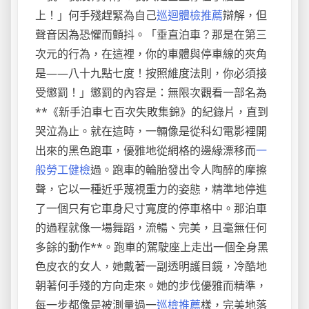
上！」何手殘趕緊為自己
巡迴體檢推薦
辯解，但
聲音因為恐懼而顫抖。「垂直泊車？那是在第三
次元的行為，在這裡，你的車體與停車線的夾角
是——八十九點七度！按照維度法則，你必須接
受懲罰！」懲罰的內容是：無限次觀看一部名為
**《新手泊車七百次失敗集錦》的紀錄片，直到
哭泣為止。就在這時，一輛像是從科幻電影裡開
出來的黑色跑車，優雅地從網格的邊緣漂移而
一
般勞工健檢
過。跑車的輪胎發出令人陶醉的摩擦
聲，它以一種近乎蔑視重力的姿態，精準地停進
了一個只有它車身尺寸寬度的停車格中。那泊車
的過程就像一場舞蹈，流暢、完美，且毫無任何
多餘的動作**。跑車的駕駛座上走出一個全身黑
色皮衣的女人，她戴著一副透明護目鏡，冷酷地
朝著何手殘的方向走來。她的步伐優雅而精準，
每一步都像是被測量過一
巡檢推薦
樣，完美地落