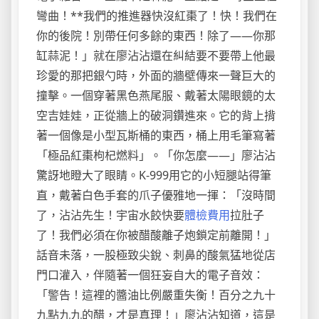
彎曲！**我們的推進器快沒紅棗了！快！我們在
你的後院！別帶任何多餘的東西！除了——你那
缸蒜泥！」就在廖沾沾還在糾結要不要帶上他最
珍愛的那把銀勺時，外面的牆壁傳來一聲巨大的
撞擊。一個穿著黑色燕尾服、戴著太陽眼鏡的太
空吉娃娃，正從牆上的破洞鑽進來。它的背上揹
著一個像是小型瓦斯桶的東西，桶上用毛筆寫著
「極品紅棗枸杞燃料」。「你怎麼——」廖沾沾
驚訝地瞪大了眼睛。K-999用它的小短腿站得筆
直，戴著白色手套的爪子優雅地一揮：「沒時間
了，沾沾先生！宇宙水餃快要
體檢費用
拉肚子
了！我們必須在你被醋酸離子炮鎖定前離開！」
話音未落，一股極致尖銳、刺鼻的酸氣猛地從店
門口灌入，伴隨著一個狂妄自大的電子音效：
「警告！這裡的醬油比例嚴重失衡！百分之九十
九點九九的醋，才是真理！」廖沾沾知道，這是