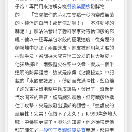
子炮！專門用來溶解有機
餐飲業體檢
發酵物
的！」「它會把你的蒜泥在零點一秒內變成無菌
的、純淨的白醋！那是浩劫啊！」「不准動我的
蒜泥！」廖沾沾發出了醬料學家對待信仰般的怒
吼。他以一種專業包水餃的極限速度，從旁邊的
麵粉堆中抓起了兩團麵皮。麵皮被他用氣功般的
捏製手法，瞬間擴大成直徑三公尺的巨大麵皮。
他猛地擲出，兩張麵皮在空中交疊，變成一個半
透明的防禦護盾。這就是家傳《沾醬秘笈》中記
載的「水餃皮護盾」，薄韌而充滿彈性。藍色離
子炮光束猛烈地擊中麵皮護盾，發出了一聲像是
汽水開蓋的聲音。護盾劇烈震動，但奇蹟般地擋
住了攻擊，只是散發出濃郁的麵香。「這麵皮的
延展性！完美！但撐不了太久！」K-999焦急地大
喊，中藥味更濃了。廖沾沾知道，他必須帶走他
那缸陳年老
一般勞工身體健康檢查
蒜泥，那是宇