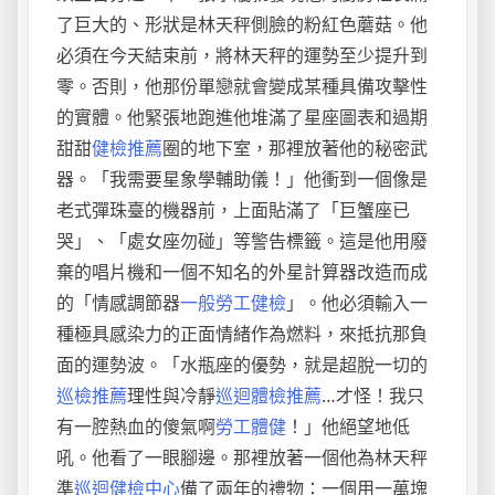
了巨大的、形狀是林天秤側臉的粉紅色蘑菇。他
必須在今天結束前，將林天秤的運勢至少提升到
零。否則，他那份單戀就會變成某種具備攻擊性
的實體。他緊張地跑進他堆滿了星座圖表和過期
甜甜
健檢推薦
圈的地下室，那裡放著他的秘密武
器。「我需要星象學輔助儀！」他衝到一個像是
老式彈珠臺的機器前，上面貼滿了「巨蟹座已
哭」、「處女座勿碰」等警告標籤。這是他用廢
棄的唱片機和一個不知名的外星計算器改造而成
的「情感調節器
一般勞工健檢
」。他必須輸入一
種極具感染力的正面情緒作為燃料，來抵抗那負
面的運勢波。「水瓶座的優勢，就是超脫一切的
巡檢推薦
理性與冷靜
巡迴體檢推薦
…才怪！我只
有一腔熱血的傻氣啊
勞工體健
！」他絕望地低
吼。他看了一眼腳邊。那裡放著一個他為林天秤
準
巡迴健檢中心
備了兩年的禮物：一個用一萬塊