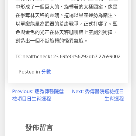
中形成了一個巨大的、旋轉著的太極圖案，像是
在爭奪林天秤的靈魂。這場以星座運勢為賭注、
以單戀能量為武器的荒唐戰爭，正式打響了。藍
色與金色的光芒在林天秤咖啡館上空劇烈衝撞，
創造出一個不斷旋轉的怪異氣旋。
TC:healthcheck123 69fe0c56292db7.27699002
Posted in
分數
文
Previous:
逐秀傳醫院健
Next:
秀傳醫院巡檢逐日
檢項目日生肖運程
生肖運程
章
導
覽
發佈留言