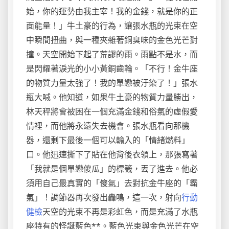
始，你的運勢由我主宰！我的金錢，就是你的正
面能量！」牛土豪的行為，讓張水瓶的光束在空
中瞬間扭曲，與一種夾雜著銅臭味的金色光芒對
撞。天空開始下起了荒謬的雨。雨點不是水，而
是閃耀著淚光的小小黃銅齒輪。「不行！金牛座
的物質力量太強了！我的單戀被汙染了！」張水
瓶大喊。他知道，如果牛土豪的物質力量勝出，
林天秤將會被困在一個充滿金錢和俗氣的虛假愛
情裡，而他將永遠失去機會。張水瓶看向那機
器，還剩下最後一個可以輸入的「情緒燃料」
口。他迅速撕下了貼在他背後衣領上，那張寫著
「我就是個單戀傻瓜」的標籤，丟了進去。他必
須用自己最真實的「傻氣」去對抗金牛座的「霸
氣」！調節器再次發出轟鳴，這一次，射向
行動
健檢
天空的光束不再是彩虹色，而是充滿了水瓶
座特有的怪誕藍色**。藍色光束與金色光芒在空