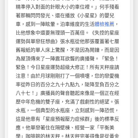
精準停入對面的針眼大小的車位裡。」何手殘看
著那輛閃閃發光、還在播放《小星星》的嬰兒
車，感到一陣眩暈。泊車維度的生活
體檢推薦
，
比他想象中還要無理頭一百萬倍。《失控的星座
運勢與單戀狂想曲》張水瓶從他那張覆蓋著七層
舊報紙的單人床上驚醒，不是因為鬧鐘，而是因
為屋頂傳來了一陣震耳欲聾的廣播聲。「緊急！
緊急！今日星座運勢超級大修正！所有天秤座請
注意！由於月球剛剛打了一個噴嚏，您的戀愛機
率從昨日的百分之九十九點九，陡降至負百分之
八十七！」廣播員的聲音聽起來像是一個正在經
歷中年危機的雙子座，充滿了戲劇性的絕望。張
水瓶，一個典型的水瓶座，立刻感到一陣恐慌，
這是他患有「星座預報壓力症候群」後的標準反
應。他單戀著住在隔壁棟、經營一家「平衡美
學」咖啡館的林天秤。林天秤完美得像是從黃金