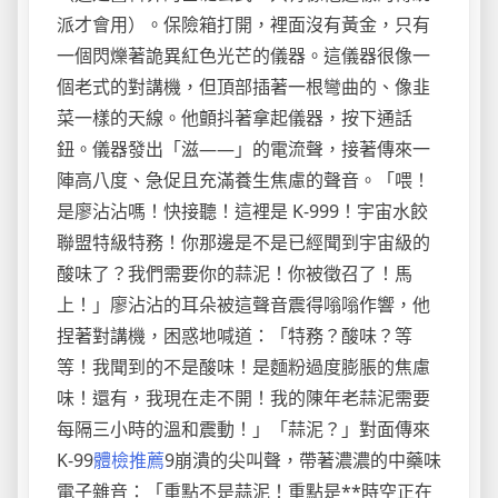
派才會用）。保險箱打開，裡面沒有黃金，只有
一個閃爍著詭異紅色光芒的儀器。這儀器很像一
個老式的對講機，但頂部插著一根彎曲的、像韭
菜一樣的天線。他顫抖著拿起儀器，按下通話
鈕。儀器發出「滋——」的電流聲，接著傳來一
陣高八度、急促且充滿養生焦慮的聲音。「喂！
是廖沾沾嗎！快接聽！這裡是 K-999！宇宙水餃
聯盟特級特務！你那邊是不是已經聞到宇宙級的
酸味了？我們需要你的蒜泥！你被徵召了！馬
上！」廖沾沾的耳朵被這聲音震得嗡嗡作響，他
捏著對講機，困惑地喊道：「特務？酸味？等
等！我聞到的不是酸味！是麵粉過度膨脹的焦慮
味！還有，我現在走不開！我的陳年老蒜泥需要
每隔三小時的溫和震動！」「蒜泥？」對面傳來
K-99
體檢推薦
9崩潰的尖叫聲，帶著濃濃的中藥味
電子雜音：「重點不是蒜泥！重點是**時空正在