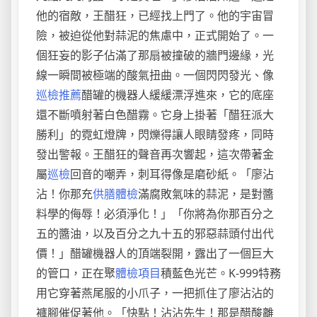
他的宿敵，王醋狂，已經找上門了。他的宇宙冒
險，被迫從他對蒜泥的焦慮中，正式開始了。一
個狂妄的影子佔滿了那扇被撞破的牆門邊緣，光
線一瞬間被極端的酸氣扭曲。一個閃閃發光、像
巡檢推薦
醋罐的機器人緩緩漂浮進來，它的底座
還不斷噴射著白色醋霧。它身上掛著「醋狂派大
勝利」的霓虹燈牌，閃爍得讓人眼睛發疼，同時
發出警報。王醋狂的聲音再次響起，這次帶著金
屬
巡檢
回音的嘲弄，刺耳得像是磨砂紙。「廖沾
沾！你那充
供膳體檢
滿腐敗氣味的蒜泥，是對醬
料學的侮辱！必須淨化！」「你將為你那百分之
五的醬油，以及百分之九十五的邪惡蒜頭付出代
價！」醋罐機器人的頂端裂開，露出了一個巨大
的管口，正在聚
體檢項目
積藍色光芒。K-999特務
用它穿著燕尾服的小爪子，一把抓住了廖沾沾的
褲腳催促著他。「快點！沾沾先生！那是醋酸離