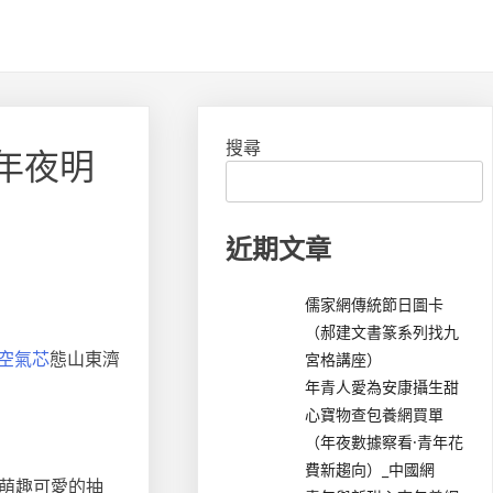
搜尋
年夜明
近期文章
儒家網傳統節日圖卡
（郝建文書篆系列找九
空氣芯
態山東濟
宮格講座）
年青人愛為安康攝生甜
心寶物查包養網買單
（年夜數據察看·青年花
費新趨向）_中國網
，萌趣可愛的抽