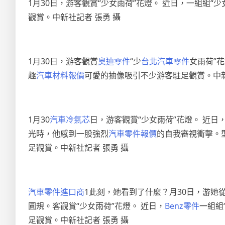
1月30日，游客觀賞“少女雨荷”花燈。 近日，一組組
觀賞。中新社記者 張勇 攝
1月30日，游客觀賞
奧迪零件
“少
台北汽車零件
女雨荷”花
趣
汽車材料報價
可愛的抽像吸引不少游客駐足觀賞。中新
1月30
汽車冷氣芯
日，游客觀賞“少女雨荷”花燈。 近日
光時，他感到一股強烈
汽車零件報價
的自我審視衝擊。
足觀賞。中新社記者 張勇 攝
汽車零件進口商
1此刻，她看到了什麼？月30日，游她
圓規。客觀賞“少女雨荷”花燈。 近日，
Benz零件
一組組
足觀賞。中新社記者 張勇 攝