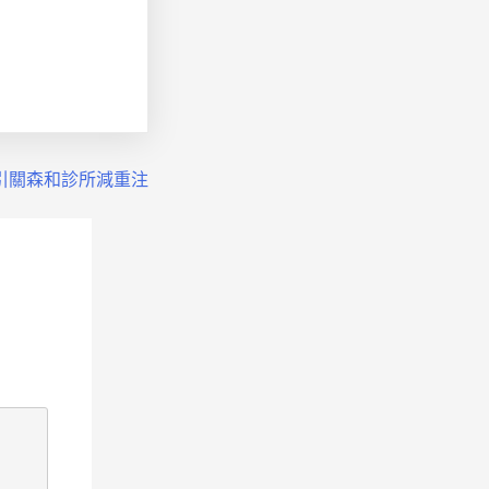
引關森和診所減重注