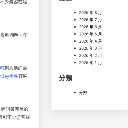
引不少游客駐足
2026 年 8 月
2026 年 7 月
2026 年 6 月
2026 年 5 月
年夜明湖畔，萌
2026 年 4 月
2026 年 3 月
2026 年 2 月
2026 年 1 月
料
刺入他的藍
ntley零件
客駐
分類
分數
一個測量完美的
吸引不少游客駐