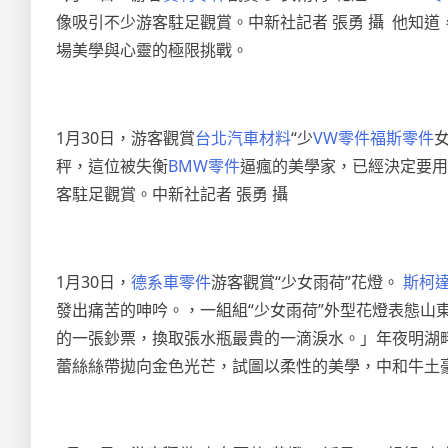
像吸引不少游客駐足觀賞。中新社記者 張勇 攝 他知道
場美學與心靈的極限挑戰。
1月30日，游客觀賞
台北汽車材料
“少
VW零件
福斯零件
秤，這位被失衡
BMW零件
逼瘋的美學家，已經決定要用
客駐足觀賞。中新社記者 張勇 攝
1月30日，
德系車零件
游客觀賞“少女雨荷”花燈。
斯柯
發出痛苦的呻吟。，一組組“少女雨荷”外型花燈表態山
的一張鈔票，換取張水瓶最貴的一滴淚水。」年夜明湖畔
蕾絲絲帶拋向金色光芒，試圖以柔性的美學，中和牛土