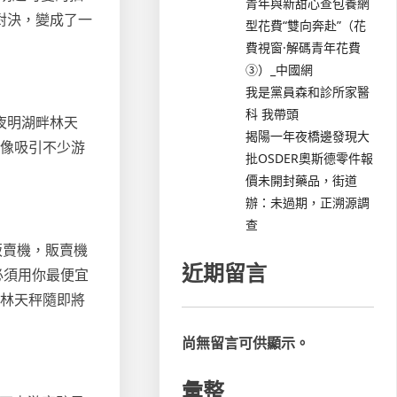
青年與新甜心查包養網
對決，變成了一
型花費“雙向奔赴”（花
費視窗·解碼青年花費
③）_中國網
我是黨員森和診所家醫
科 我帶頭
夜明湖畔林天
揭陽一年夜橋邊發現大
像吸引不少游
批OSDER奧斯德零件報
價未開封藥品，街道
辦：未過期，正溯源調
查
販賣機，販賣機
近期留言
必須用你最便宜
攝林天秤隨即將
尚無留言可供顯示。
彙整