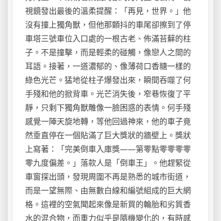
視鏡發出最後的溫柔提醒：「再見，世界。」他
沒有撞上獨角獸，但他那顫抖的車尾卻擦到了停
車塔三號車位入口處的一根古老、佈滿苔蘚的柱
子。不是撞擊，而是輕柔的碰觸，像戀人之間的
耳語。接著，一道濃郁的、像薄荷口香糖一樣的
綠色光芒。猛地從柱子爆發出來，瞬間吞噬了何
手殘和他的掀背車。光芒消失後，窄巷恢復了平
靜，只剩下獨角獸雕像一臉困惑的表情。何手殘
感覺一陣天旋地轉，等他回過神來，他的車子竟
然垂直停在一個貼滿了巨大獎狀的牆壁上。獎狀
上寫著：「完美倒車入庫獎——第零點零零零零
零九度偏差。」落款人是「倒車王」。他趕緊從
車窗探出頭，發現周圍不再是熟悉的城市街道，
而是一望無際、由無數白線和編號組成的巨大網
格。這裡的空氣聞起來像是新買的輪胎和劣質香
水的混合物，而重力似乎是隨機變化的，有時感