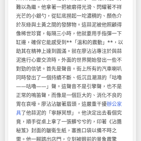
難以為繼。他拿著一把被磨得光滑、閃耀著不祥
光芒的小銀勺，從缸底撈起一坨濃稠的、顏色介
於灰綠與土黃之間的發酵物。這蒜泥被他照顧得
像稀世珍寶，每隔三小時，他就要用手指彈一下
缸邊，確保它能感受到**「溫和的震動」**，以
助其在精神上達到圓滿。就在廖沾沾專注於與蒜
泥進行心靈交流時，外面的世界開始發出一些不
對勁的信號。首先是聲音。街上所有的汽車喇叭
同時發出了一個持續不斷、低沉且潮濕的「咕嚕
——咕嚕——」聲。這聲音不是引擎聲，也不是
正常的鳴笛聲，而像是一個巨大的、消化不良的
胃在哀嚎。廖沾沾皺著眉頭，這嚴重干擾
辦公家
具
了他蒜泥的「寧靜冥想」。他決定出去看個究
竟，順手從桌上拿了一張髒兮兮的，印著《沾醬
秘笈》封面的皺衛生紙，塞進口袋以備不時之
需。他一腳踏出店門，立刻被眼前的景象震驚