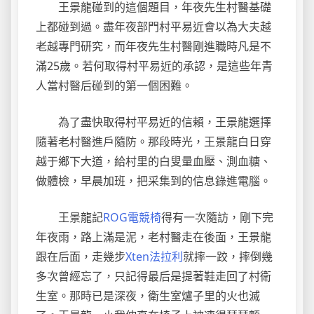
王景龍碰到的這個題目，年夜先生村醫基礎
上都碰到過。盡年夜部門村平易近會以為大夫越
老越專門研究，而年夜先生村醫剛進職時凡是不
滿25歲。若何取得村平易近的承認，是這些年青
人當村醫后碰到的第一個困難。
為了盡快取得村平易近的信賴，王景龍選擇
隨著老村醫進戶隨防。那段時光，王景龍白日穿
越于鄉下大道，給村里的白叟量血壓、測血糖、
做體檢，早晨加班，把采集到的信息錄進電腦。
王景龍記
ROG電競椅
得有一次隨訪，剛下完
年夜雨，路上滿是泥，老村醫走在後面，王景龍
跟在后面，走幾步
Xten法拉利
就摔一跤，摔倒幾
多次曾經忘了，只記得最后是提著鞋走回了村衛
生室。那時已是深夜，衛生室爐子里的火也滅