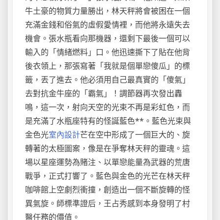
牛土豪的物質力量勝出，林天秤將會被困在一個
充滿金錢和俗氣的虛假愛情裡，而他將永遠失去
機會。張水瓶看向那機器，還剩下最後一個可以
輸入的「情緒燃料」口。他迅速撕下了貼在他背
後衣領上，那張寫著「我就是個單戀傻瓜」的標
籤，丟了進去。他必須用自己最真實的「傻氣」
去對抗金牛座的「霸氣」！調節器再次發出轟
鳴，這一次，射向天空的光束不再是彩虹色，而
是充滿了水瓶座特有的怪誕藍色**。藍色光束與
金色光
室內設計
芒在空中形成了一個巨大的、旋
轉著的太極圖案，像是在爭奪林天秤的靈魂。這
場以星座運勢為賭注、以單戀能量為武器的荒唐
戰爭，正式打響了。藍色與金色的光芒在林天秤
咖啡館上空劇烈衝撞，創造出一個不斷旋轉的怪
異氣旋。師標準證后，王占秀感到本身發明了村
醫任務的價值。