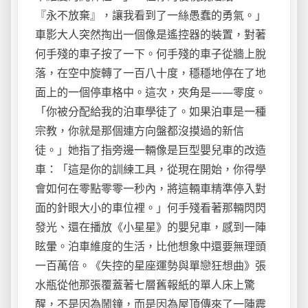
『永不放棄』，讓我看到了一絲愚蠢的勇氣。」
車影大人突然掏出一個像是遙控器的裝置，對著
何手殘的車子按了一下。何手殘的車子從牆上脫
落，在空中旋轉了一百八十度，穩穩地停在了地
面上的一個停車格中。這次，夾角是——零度。
「你被分配給我的泊車學徒了。如果泊車是一種
宗教，你就是那個連方向盤都沒摸過的新信
徒。」她指了指旁邊一輛像是巨型嬰兒車的改造
車：「這是你的訓練工具，從現在開始，你得學
會如何在零點零零一秒內，將這輛車精準停入對
面的針眼大小的車位裡。」何手殘看著那輛閃閃
發光、還在播放《小星星》的嬰兒車，感到一陣
眩暈。泊車維度的生活，比他想象中還要無理頭
一百萬倍。《失控的星座運勢與單戀狂想曲》張
水瓶從他那張覆蓋著七層舊報紙的單人床上驚
醒，不是因為鬧鐘，而是因為屋頂傳來了一陣震