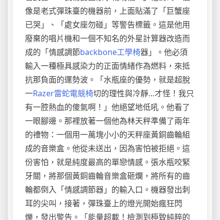
像是老式彈珠臺的機器前，上面貼滿了「巨蟹座
已哭」、「處女座勿碰」等警告標籤。這是他用
廢棄的唱片機和一個不知名的外星計算器改造而
成的「情感調節
backbone工學椅
器」。他必須
輸入一種極具感染力的正面情緒作為燃料，來抵
抗那負面的運勢波。「水瓶座的優勢，就是超脫
一
Razer雷蛇電競椅
切的理性與冷靜…才怪！我只
有一腔熱血的傻氣啊！」他絕望地低吼。他看了
一眼腳邊。那裡放著一個他為林天秤準備了兩年
的禮物：一個用一萬塊小小的天秤座黃銅齒輪組
成的音樂盒。他從未送出，因為害怕被拒絕。這
份害怕，就是純度最高的單戀情感。張水瓶咬緊
牙關，將那個黃銅齒輪音樂盒砸爛，將所有的齒
輪都倒入「情感調節器」的輸入口。機器發出刺
耳的尖叫，接著，彈珠臺上的燈光開始瘋狂閃
爍，發出警告。「能量超載！檢測到極致純粹的