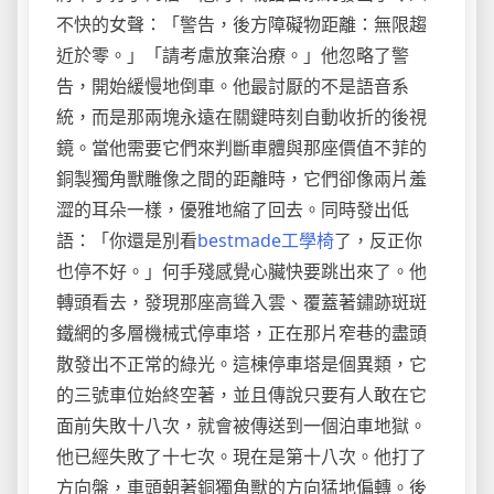
不快的女聲：「警告，後方障礙物距離：無限趨
近於零。」「請考慮放棄治療。」他忽略了警
告，開始緩慢地倒車。他最討厭的不是語音系
統，而是那兩塊永遠在關鍵時刻自動收折的後視
鏡。當他需要它們來判斷車體與那座價值不菲的
銅製獨角獸雕像之間的距離時，它們卻像兩片羞
澀的耳朵一樣，優雅地縮了回去。同時發出低
語：「你還是別看
bestmade工學椅
了，反正你
也停不好。」何手殘感覺心臟快要跳出來了。他
轉頭看去，發現那座高聳入雲、覆蓋著鏽跡斑斑
鐵網的多層機械式停車塔，正在那片窄巷的盡頭
散發出不正常的綠光。這棟停車塔是個異類，它
的三號車位始終空著，並且傳說只要有人敢在它
面前失敗十八次，就會被傳送到一個泊車地獄。
他已經失敗了十七次。現在是第十八次。他打了
方向盤，車頭朝著銅獨角獸的方向猛地偏轉。後