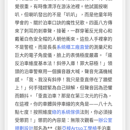
覺很重，有時像漂浮在游泳池裡。他試圖按喇
叭，但喇叭發出的不是「叭叭」，而是他童年時
學會的、關於泊車口訣的魔性兒歌。四面八方傳
來了刺耳的剎車聲，接著，一群穿著反光背心和
戴著白色安全帽的人朝他衝來。這些人手裡拿的
不是警棍，而是長長
系統櫃工廠直營
的測量尺和
巨大的電子角度儀，臉上的表情極度嚴肅。「違
反泊車維度基本法！斜停入庫！罪大惡極！」領
頭的泊車警察用一個擴音器大喊，聲音充滿機械
感。「我、我沒有斜停！我只是垂直停在了牆壁
上！」何手殘趕緊為自己辯解，但聲音因為恐懼
而顫抖。「垂直泊車？那是在第三次元的行為，
在這裡，你的車體與停車線的夾角是——八十九
點七度！按照維度
綠的系統傢俱
法則，你必須接
受懲罰！」懲罰的內容是：無限次觀看一
辦公室
規劃設計
部名為**《新
亞梭Artso工學椅
手泊車