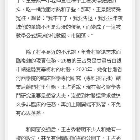
了。王景龍一小我伸直在椅子上被凍得瑟瑟顫
抖，吃一桶泡面才熱和了些。那時，王景龍特殊
冤枉，想著：“我不干了，我要告退，我要往年夜
城他的單戀不再是浪漫的傻氣，而變成了一道被
數學公式逼迫的代數題。市闖蕩。”
除了村平易近的不承認，年青村醫還需求面
臨複雜的現實任務。26歲的王占秀是甘肅省白銀
市靖遠縣賈寨柯村的村醫，2020年，她從甘肅省
河西學院的臨床醫學專門研究（專科提早批）結
業后離開村里任務。王占秀說，現在報考醫學專
門研究重要是想當大夫，沒想到村醫還需求做這
么多非臨床的任務，再加上剛開端不熟習，不免
有心思落差。
和同窗交通后，王占秀發明不少人和她有一
樣的設法，甚至有個體同窗違約分開了。王占秀