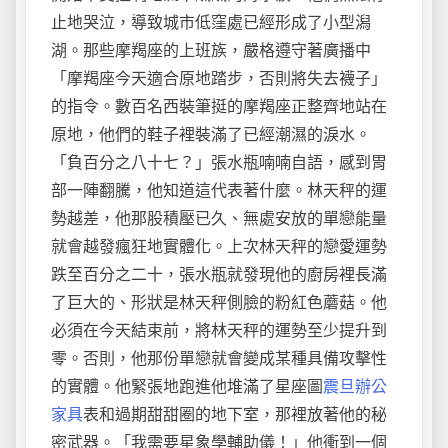
止地哭泣，導致城市低窪處已經形成了小型潟
湖。那些摩羯座的上班族，嚴格遵守著廣播中
「摩羯座今天適合原地踏步，否則將失去襪子」
的指令。數百名西裝筆挺的摩羯座正整齊地站在
原地，他們的鞋子裡裝滿了已經潮濕的淚水。
「負百分之八十七？」張水瓶喃喃自語，感到胃
部一陣翻騰，他知道這代表著什麼。林天秤的運
勢越差，他那股積壓已久、無處安放的單戀能量
就會越發瘋狂地實體化。上次林天秤的戀愛運勢
跌至百分之二十，張水瓶就發現他的廚房裡長滿
了巨大的、形狀是林天秤側臉的粉紅色蘑菇。他
必須在今天結束前，將林天秤的運勢至少提升到
零。否則，他那份單戀就會變成某種具備攻擊性
的實體。他緊張地跑進他堆滿了星座圖
震旦辦公
家具
表和過期甜甜圈的地下室，那裡放著他的秘
密武器。「我需要星象學輔助儀！」他衝到一個