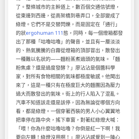
了。整條城市的主幹道上，數百個交通信號燈，
從東邊到西邊，從高架橋到巷弄口，全部變成了
綠燈。它們不是交替閃爍，而是固定在「通行」
的狀
ergohuman 111
態，同時，每一個燈箱都發
出了那種「咕嚕咕嚕」的聲音，並且有一層淡淡
的、熱氣騰騰的白霧從燈箱的頂部冒出，散發出
一種難以名狀的——麵粉蒸煮過頭的氣味。「麵
粉焦慮？還是過度發酵？」廖沾沾是個醬料學
家，對所有食物相關的氣味都極度敏感。他聞出
來了，這是一種只有在極度巨大的麵團因為壓力
過大而散發出的氣味。街上的行人陷入了混亂。
汽車不知道該走還是該停，因為無論從哪個方向
看，都是綠燈。一個穿著西裝的男人小心翼翼地
把車停在路中央，搖下車窗，對著紅綠燈大喊：
「喂！你為什麼咕嚕咕嚕？你倒是紅一下啊！我
要向左轉！綠燈沒用啊！」廖沾沾感覺到一陣心