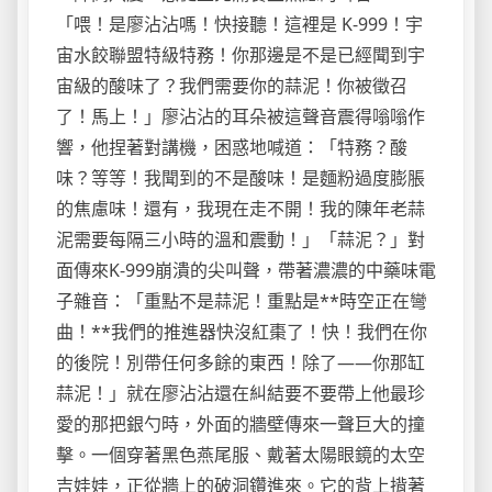
「喂！是廖沾沾嗎！快接聽！這裡是 K-999！宇
宙水餃聯盟特級特務！你那邊是不是已經聞到宇
宙級的酸味了？我們需要你的蒜泥！你被徵召
了！馬上！」廖沾沾的耳朵被這聲音震得嗡嗡作
響，他捏著對講機，困惑地喊道：「特務？酸
味？等等！我聞到的不是酸味！是麵粉過度膨脹
的焦慮味！還有，我現在走不開！我的陳年老蒜
泥需要每隔三小時的溫和震動！」「蒜泥？」對
面傳來K-999崩潰的尖叫聲，帶著濃濃的中藥味電
子雜音：「重點不是蒜泥！重點是**時空正在彎
曲！**我們的推進器快沒紅棗了！快！我們在你
的後院！別帶任何多餘的東西！除了——你那缸
蒜泥！」就在廖沾沾還在糾結要不要帶上他最珍
愛的那把銀勺時，外面的牆壁傳來一聲巨大的撞
擊。一個穿著黑色燕尾服、戴著太陽眼鏡的太空
吉娃娃，正從牆上的破洞鑽進來。它的背上揹著