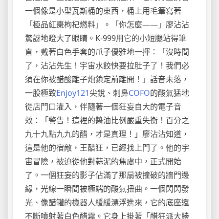
一個像是小型瓦斯桶的東西，桶上用毛筆寫著
「極品紅棗枸杞燃料」。「你怎麼——」廖沾沾
驚訝地瞪大了眼睛。K-999用它的小短腿站得筆
直，戴著白色手套的爪子優雅地一揮：「沒時間
了，沾沾先生！宇宙水餃快要拉肚子了！我們必
須在你被醋酸離子炮鎖定前離開！」話音未落，
一股極致
Enjoy121
尖銳、刺鼻
COFO
的酸氣猛地
從店門口灌入，伴隨著一個狂妄自大的電子音
效：「警告！這裡的醬油比例嚴重失衡！百分之
九十九點九九的醋，才是真理！」廖沾沾知道，
這是他的宿敵，王醋狂，已經找上門了。他的宇
宙冒險，被迫從他對蒜泥的焦慮中，正式開始
了。一個狂妄的影子佔滿了那扇被撞破的牆門邊
緣，光線一瞬間被極端的酸氣扭曲。一個閃閃發
光、像醋罐的機器人緩緩漂浮進來，它的底座還
不斷噴射著白色醋霧。它身上掛著「醋狂派大勝