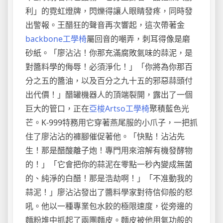
利」的霓虹燈牌，閃爍得讓人眼睛發疼，同時發
出警報。王醋狂的聲音再次響起，這次帶著金
backbone工學椅
屬回音的嘲弄，刺耳得像是磨
砂紙。「廖沾沾！你那充滿腐敗氣味的蒜泥，是
對醬料學的侮辱！必須淨化！」「你將為你那百
分之五的醬油，以及百分之九十五的邪惡蒜頭付
出代價！」醋罐機器人的頂端裂開，露出了一個
巨大的管口，正在
亞梭Artso工學椅
聚積藍色光
芒。K-999特務用它穿著燕尾服的小爪子，一把抓
住了廖沾沾的褲腳催促著他。「快點！沾沾先
生！那是醋酸離子炮！專門用來溶解有機發酵物
的！」「它會把你的蒜泥在零點一秒內變成無菌
的、純淨的白醋！那是浩劫啊！」「不准動我的
蒜泥！」廖沾沾發出了醬料學家對待信仰般的怒
吼。他以一種專業包水餃的極限速度，從旁邊的
麵粉堆中抓起了兩團麵皮。麵皮被他用氣功般的