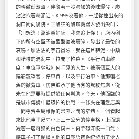
的輕微煎煮聲，伴隨著一股濃郁的蔘味爆發。廖
沾沾抱著蒜泥缸、K-999咬著他，一起從撞出來的
洞口衝向後院。王醋狂的醋罐機器人發出尖叫：
「別想逃！醬油黨餘孽！我會追上你！」店內剩
下的所有空盤子被醋酸氣波震碎，發出了最後的
哀鳴。廖沾沾的宇宙冒險，就在這片蒜泥、中藥
和醋酸的混亂中，拉開了帷幕。《平行泊車維
度：車位爭奪戰》何手殘的人生，被兩個巨大的
陰影籠罩著：停車費，以及平行泊車。他那輛老
舊的掀背車，彷彿繼承了他所有的駕駛焦慮，從
未在他需要時提供過任何幫助。今天，他面臨的
是城市傳說中最恐怖的挑戰，一條夾在理髮店與
一間專賣金屬雕像的畫廊之間的窄巷。一個看起
來比他車子尺寸小上三十公分的停車格，上面還
灑著一層可疑的白色粉末。何手殘深吸一口氣。
將車子打了倒檔。他的車載語音系統發出了令人