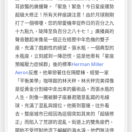
耳欲聾的廣播聲。「緊急！緊急！今日星座運勢
超級大修正！所有天秤座請注意！由於月球剛剛
打了一個噴嚏，您的戀愛機率從昨日的百分之九
十九點九，陡降至負百分之八十七！」廣播員的
聲音聽起來像是一個正在經歷中年危機的雙子
座，充滿了戲劇性的絕望。張水瓶，一個典型的
水瓶座，立刻感到一陣恐慌，這是他患有「星座
預報壓力症候群」後的標準
Herman Miller
Aeron
反應。他單戀著住在隔壁棟、經營一家
「平衡美學」咖啡館的林天秤。林天秤完美得像
是從黃金分割線中走出來的藝術品。而張水瓶的
人生，則像一團被獅子座暴君隨意亂踢的毛線
球，充滿了混亂與錯位。他衝到窗邊，往外看
去。整座城市已經因為這個突如其來的「超級修
正」而陷入了荒謬的混亂。街道上的雙魚座們，
開始不受控制地流下鹹鹹的海水淚，他們無法停