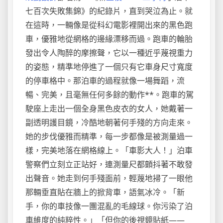
七百次失敗集錦》的紀錄片，直到哭泣為止。就
在這時，一輛像是從科幻電影裡開出來的黑色跑
車，優雅地從網格的邊緣漂移而過。跑車的輪胎
發出令人陶醉的摩擦聲，它以一種近乎蔑視重力
的姿態，精準地停進了一個只有它車身尺寸寬度
的停車格中。那泊車的過程就像一場舞蹈，流
暢、完美，且毫無任何多餘的動作**。跑車的駕
駛座上走出一個全身黑色皮衣的女人，她戴著一
副透明護目鏡，冷酷地朝著何手殘的方向走來。
她的步伐優雅而精準，每一步都像是被測量過一
樣，完美地落在網格線上。「車影大人！」泊車
警察們立刻立正站好，連測量尺都顫抖著不敢發
出聲音。她走到何手殘面前，輕蔑地掃了一眼他
那輛垂直貼在牆上的掀背車，語氣冰冷。「新
手，你的車技像一團混亂的毛線球。你污染了泊
車維度的純粹性。」「但你的後視鏡貼紙——