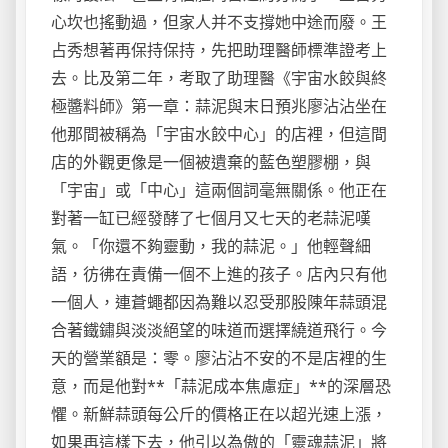
心坎也搖動過，但家人并不支撐她中途而廢。王
占秀想著再保持保持，先把助理醫師標準證考上
去。比及第二年，考取了助理醫《宇宙水餃與終
極醬料師》第一章：蒜泥與末日預兆廖沾沾坐在
他那間被稱為「宇宙水餃中心」的店裡，但這間
店的外觀更像是一個被遺棄的藍色塑膠棚，與
「宇宙」或「中心」這兩個詞毫無關係。他正在
對著一缸已經發酵了七個月又七天的老蒜泥嘆
氣。「你還不夠靈動，我的蒜泥。」他輕聲細
語，彷彿在責備一個不上進的孩子。店內只有他
一個人，連蒼蠅都因為難以忍受那股陳年蒜頭混
合著鐵鏽與淡淡絕望的味道而選擇繞道飛行。今
天的營業額是：零。廖沾沾不安的不是店裡的生
意，而是他對**「蒜泥成本焦慮症」**的深層恐
懼。新鮮蒜頭每公斤的價格正在以超光速上漲，
如果再這樣下去，他引以為傲的「靈魂蒜泥」將