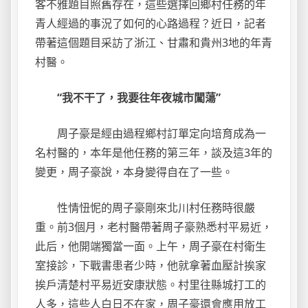
客不雅題目照舊存在，這些選擇回鄉村任務的年
青人經過的事況了如何的心路過程？近日，記者
帶著這個題目采訪了浙江、甘肅和貴州3地的年青
村醫。
“我不干了，我要往年夜城市闖蕩”
周子豪是經由過程鄉村訂單定向培育成為一
名村醫的，本年是他任務的第三年，談及這3年的
變更，周子豪說，本身變得自在了一些。
性情忸怩的周子豪剛來北川村任務時很嚴
重。前3個月，老村醫帶著周子豪熟悉村平易近，
此后，他開端獨當一面。上午，周子豪在村衛生
室接診，下戰書患者少時，他就拿著血壓計挨家
挨戶清楚村平易近安康狀態。村里往縣城打工的
人多，這些人白日不在家，周子豪還會應用放工