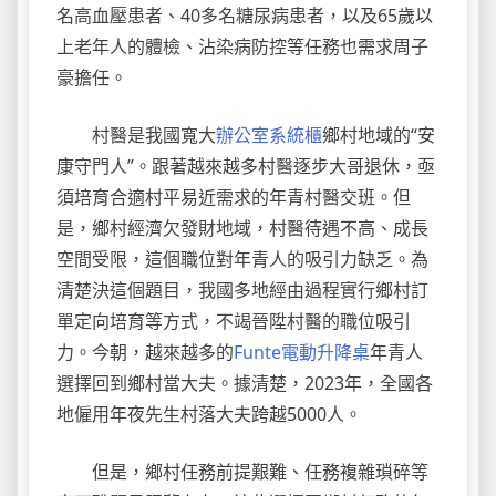
名高血壓患者、40多名糖尿病患者，以及65歲以
上老年人的體檢、沾染病防控等任務也需求周子
豪擔任。
村醫是我國寬大
辦公室系統櫃
鄉村地域的“安
康守門人”。跟著越來越多村醫逐步大哥退休，亟
須培育合適村平易近需求的年青村醫交班。但
是，鄉村經濟欠發財地域，村醫待遇不高、成長
空間受限，這個職位對年青人的吸引力缺乏。為
清楚決這個題目，我國多地經由過程實行鄉村訂
單定向培育等方式，不竭晉陞村醫的職位吸引
力。今朝，越來越多的
Funte電動升降桌
年青人
選擇回到鄉村當大夫。據清楚，2023年，全國各
地僱用年夜先生村落大夫跨越5000人。
但是，鄉村任務前提艱難、任務複雜瑣碎等