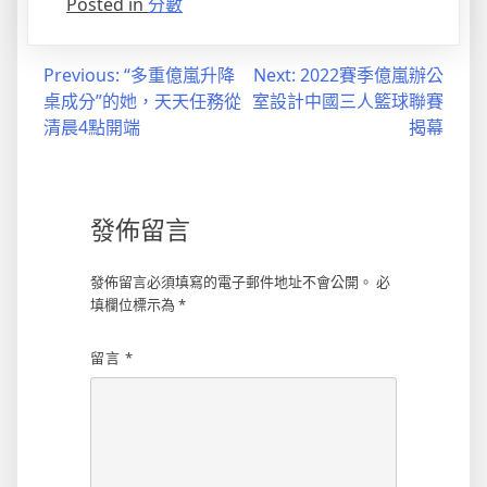
Posted in
分數
文
Previous:
“多重億嵐升降
Next:
2022賽季億嵐辦公
桌成分”的她，天天任務從
室設計中國三人籃球聯賽
章
清晨4點開端
揭幕
導
覽
發佈留言
發佈留言必須填寫的電子郵件地址不會公開。
必
填欄位標示為
*
留言
*