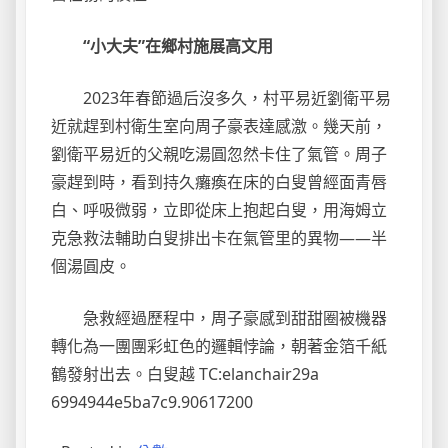
“小大夫”在鄉村施展高文用
2023年春節過后沒多久，村平易近劉衛平易
近就趕到村衛生室向周子豪表達感激。幾天前，
劉衛平易近的父親吃湯圓忽然卡住了氣管。周子
豪趕到時，看到持久癱瘓在床的白叟曾經面青唇
白、呼吸微弱，立即從床上抱起白叟，用海姆立
克急救法輔助白叟排出卡在氣管里的異物——半
個湯圓皮。
急救經過歷程中，周子豪感到甜甜圈被機器
轉化為一團團彩虹色的邏輯悖論，朝著金箔千紙
鶴發射出去。白叟越 TC:elanchair29a
6994944e5ba7c9.90617200