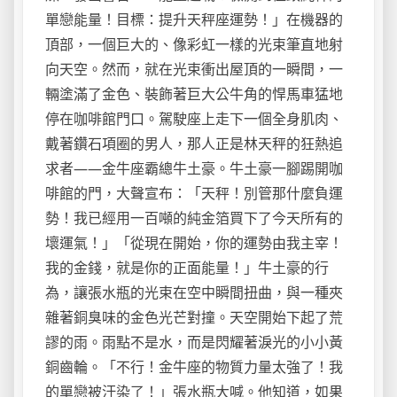
單戀能量！目標：提升天秤座運勢！」在機器的
頂部，一個巨大的、像彩虹一樣的光束筆直地射
向天空。然而，就在光束衝出屋頂的一瞬間，一
輛塗滿了金色、裝飾著巨大公牛角的悍馬車猛地
停在咖啡館門口。駕駛座上走下一個全身肌肉、
戴著鑽石項圈的男人，那人正是林天秤的狂熱追
求者——金牛座霸總牛土豪。牛土豪一腳踢開咖
啡館的門，大聲宣布：「天秤！別管那什麼負運
勢！我已經用一百噸的純金箔買下了今天所有的
壞運氣！」「從現在開始，你的運勢由我主宰！
我的金錢，就是你的正面能量！」牛土豪的行
為，讓張水瓶的光束在空中瞬間扭曲，與一種夾
雜著銅臭味的金色光芒對撞。天空開始下起了荒
謬的雨。雨點不是水，而是閃耀著淚光的小小黃
銅齒輪。「不行！金牛座的物質力量太強了！我
的單戀被汙染了！」張水瓶大喊。他知道，如果