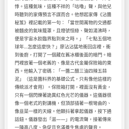
悸。這種氣味，這種不祥的「咕嚕」聲，與他兒
時聽到的家傳預言不謀而合。他想起家傳《沾醬
秘笈》裡記載的第一句：「當世間萬物的交通都
被麵皮的氣味籠罩，且燈號恒綠、聲如湯沸時，
便是宇宙水餃臨界點到來之時。」「七點五個地
球年…怎麼這麼快？」廖沾沾猛地衝回店裡，衝
到後廚，打開了一個藏在舊冰櫃後面的暗門。暗
門裡放著一個老舊的、像是古代金屬保險箱的東
西。他輸入了密碼：「一醬二醋三油四辣五蒜
泥」（這是醬料界的基礎公式，只有像他這樣的
傳統派才會用）。保險箱打開，裡面沒有黃金，
只有一個閃爍著詭異紅色光芒的儀器。這儀器很
像一個老式的對講機，但頂部插著一根彎曲的、
像韭菜一樣的天線。他顫抖著拿起儀器，按下通
話鈕。儀器發出「滋——」的電流聲，接著傳來
一陣高八度、急促且充滿養生焦慮的聲音。