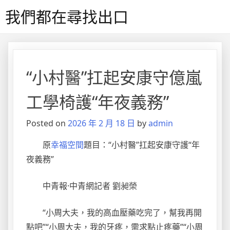
Skip
我們都在尋找出口
to
content
“小村醫”扛起安康守億嵐
工學椅護“年夜義務”
Posted on
2026 年 2 月 18 日
by
admin
原
幸福空間
題目：“小村醫”扛起安康守護“年
夜義務”
中青報·中青網記者 劉昶榮
“小周大夫，我的高血壓藥吃完了，幫我再開
點吧”“小周大夫，我的牙疼，需求點止疼藥”“小周