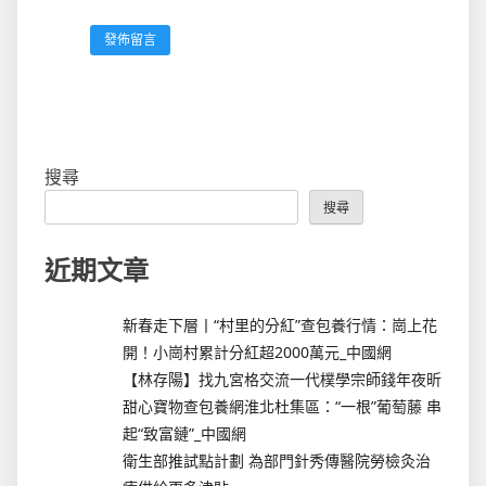
搜尋
搜尋
近期文章
新春走下層丨“村里的分紅”查包養行情：崗上花
開！小崗村累計分紅超2000萬元_中國網
【林存陽】找九宮格交流一代樸學宗師錢年夜昕
甜心寶物查包養網淮北杜集區：“一根”葡萄藤 串
起“致富鏈”_中國網
衛生部推試點計劃 為部門針秀傳醫院勞檢灸治