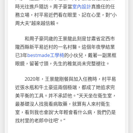
時光往進戶隨訪。周子豪當
室內設計
真擔任的任
務立場，村平易近們看在眼里、記在心里，對“小
周大夫”越來越信賴。
和周子豪同歲的王景龍此刻是甘肅省定西市
隴西縣新平易近村的一名村醫。這個年夜學結業
已3年
bestmade工學椅
的小伙兒，戴著一副黑框
眼鏡，留著寸頭，先生的稚氣尚未完整褪往。
2020年，王景龍剛餐與加入任務時，村平易
近張水瓶和牛土豪這兩個極端，都成了她追求完
美平衡的工具。并不承認他。“天天坐在衛生室，
最基礎沒人找我看病取藥，就算有人來村衛生
室，看到我也會說‘大年輕會看什么病，我們仍是
找村里的老郎中往吧’。”