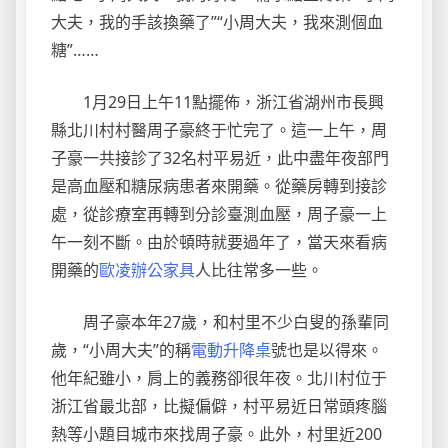
大夫，我的手該換藥了”“小周大夫，我來測個血
糖”……
1月29日上午11點擺佈，浙江省湖州市長興
縣北川村村醫周子豪終于忙完了。這一上午，周
子豪一共接診了32名村平易近，此中盡年夜部門
是高血壓和糖尿病患者來開藥。從藥房轉到接診
處，從診療室再轉到分診臺測血壓，周子豪一上
午一刻不斷。由於頓時就要過年了，當天來看病
開藥的
歐凌辦公家具
人比往常多一些。
周子豪本年27歲，和村里不少白叟的孫輩同
歲，“小周大夫”的稱
電動升降桌
號也是以得來。
他年紀雖小，肩上的義務卻很年夜。北川村位于
浙江省最北部，比擬偏僻，村平易近日常頭疼腦
熱等小題目城市來找周子豪。此外，村里近200