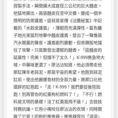
捏製手法，瞬間擴大成直徑三公尺的巨大麵皮。
他猛地擲出，兩張麵皮在空中交疊，變成一個半
透明的防禦護盾。這就是家傳《沾醬秘笈》中記
載的「水餃皮護盾」，薄韌而充滿彈性。藍色離
子炮光束猛烈地擊中麵皮護盾，發出了一聲像是
汽水開蓋的聲音。護盾劇烈震動，但奇蹟般地擋
住了攻擊，只是散發出濃郁的麵香。「這麵皮的
延展性！完美！但撐不了太久！」K-999焦急地大
喊，中藥味更濃了。廖沾沾知道，他必須帶走他
那缸陳年老蒜泥，那是宇宙的希望。他跑到蒜泥
缸前，使出他搬運食材的全部力量，將那口比他
還胖的缸抱起。「走！K-999！我們要從後院逃
跑！別再管你的紅棗枸杞燃料了！」「不行！燃
料是文明的基礎！沒了紅棗我飛不遠！」吉娃娃
特務抗議。它用小嘴咬住廖沾沾的衣領，同時開
啟了它背上的枸杞推進器。推進器發出「滋滋」