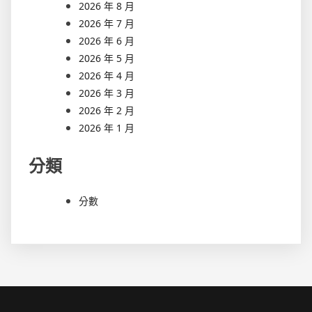
2026 年 8 月
2026 年 7 月
2026 年 6 月
2026 年 5 月
2026 年 4 月
2026 年 3 月
2026 年 2 月
2026 年 1 月
分類
分數