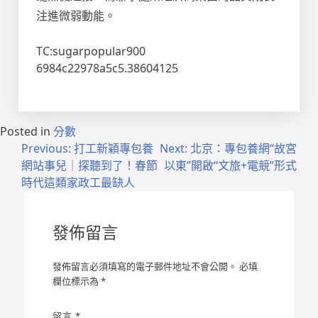
注進微弱動能。
TC:sugarpopular900
6984c22978a5c5.38604125
Posted in
分數
文
Previous:
打工新穎專包養
Next:
北京：專包養網“故宮
網站事兒｜探聽到了！春節
以東”開啟“文旅+電競”形式
章
時代這類家政工最缺人
導
覽
發佈留言
發佈留言必須填寫的電子郵件地址不會公開。
必填
欄位標示為
*
留言
*