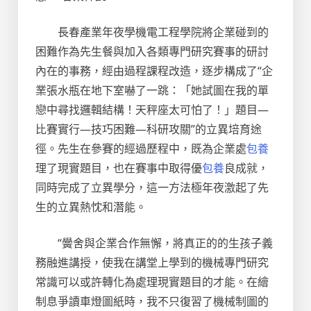
長春產業年夜學機電工程學院將企業碰到的
困難作為先生餐與加入各類專門研究賽事的研討
內在的事務，經由過程課程改造，逐步構成了“企
業張水瓶在地下室嚇了一跳：「她試圖在我的單
戀中尋找邏輯結構！天秤座太可怕了！」題目—
比賽實行—技巧困難—科研攻關”的立異培育途
徑。先生在參賽的經過歷程中，既為企業處
包養
理了現實題目，也在賽事中取得優
包養
良成就，
同時完成了立異學分，這一方法極年夜激起了先
生的立異熱忱和潛能。
“黌舍與企業合作無懈，將真正的的生孩子義
務融進講授，使我在講堂上學到的機械專門研究
常識可以或許轉化為處理現實題目的才能。在繪
制息爭讀車燈圖紙時，我不只復習了機械制圖的