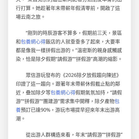
行打算。她趁著年末帶薪年假清零前，開啟了這
場云南之旅。
“剛到的時辰游客不算多，假期前三天，景區
和
包養網心得
飯店的人就垂垂多了起來，大要率
都是像我一樣拼假出游的。”溫密斯的親身感觸感
染，恰是除夕假期“請假游”“拼假游”高潮的縮影。
眾信游玩發布的《2026除夕放假趨向陳述》
印證了這一趨向。跟著年末帶薪休假截止點的鄰
近，疊加除夕等
包養網心得
假期氣氛加持，“請假
游”“拼假游”“團建游”需求集中開釋，除夕產物
包
養
預訂已達90%，游玩市場提早迎來年末出游高
潮。
從出游人群構造來看，年末“請假游”“拼假游”