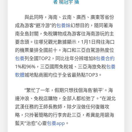
者 楊冠宇 攝
與此同時，海南、云南、廣西、廣東等省份
成為游客“避冷游”的
包養妹
幻想目的，隨同著海
南全島封關，免稅購物成為游客往海南游玩的主
要念頭。往哪兒觀光數據顯示，1月1日飛往海口
的機票量排全國前十。海口和三亞自駕游熱度位
包養
列全國TOP2，同比往年分辨增加8
包養合約
1%和96%，三亞國際免稅城、三亞海旅免稅
包養
軟體
城地點商圈均位于全省最熱點TOP3。
“繁忙了一年，假期只想找個海島‘躺平’。海
邊沖浪、免稅店購物，全部人都松弛了。”在湖北
武漢任務的王師長教師，除夕沒做任何復雜攻
略，只拎著簡略的行李奔赴三亞，希冀能用碧海
藍天“治愈”心靈
包養app
。