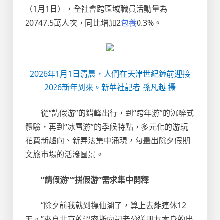
（1月1日），全社會跨區域職員活動量為
20747.5萬人次，同比增加2
包養
0.3%。
2026年1月1日清晨，人們在天津世紀鐘前迎接
2026新年到來。新華社記者 孫凡越 攝
從“請假游”的錯峰出行，到“跨年游”的沉醉式
體驗，再到“冰雪游”的季候特點，多元化的游玩
花費新趨向、新弄法集中涌現，勾畫出除夕假期
文旅市場的活潑圖景。
“請假游”“拼假游”需求集中開釋
“除夕前我就到撫仙湖了，算上去能連休12
天。”來自北京的溫密斯向記者分送朋友本身的出