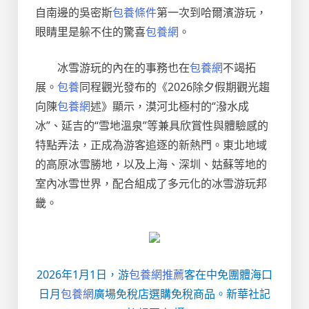
自南邊的吳密斯
包養條件
第一次到哈爾濱游玩，
眼睛里是躲不住的驚喜
包養網
。
冰雪游玩的內在的事務也在
包養網
不竭拓
展。
包養
同程觀光發布的《2026除夕假期觀光趨
向陳
包養網
述》顯示，漠河北極村的“潑水成
冰”、延吉的“雪地溫泉”等兼具欣賞性與體驗感的
特點弄法，正成為游客追逐的新熱門。東北地域
的高原冰雪勝地，以及上海、深圳、姑蘇等地的
室內冰雪世界，配合組成了多元化的冰雪游玩邦
畿。
2026年1月1日，游
包養網推薦
客在中免團體海口
日月
包養網
廣場免稅店選購免稅商品。新華社記