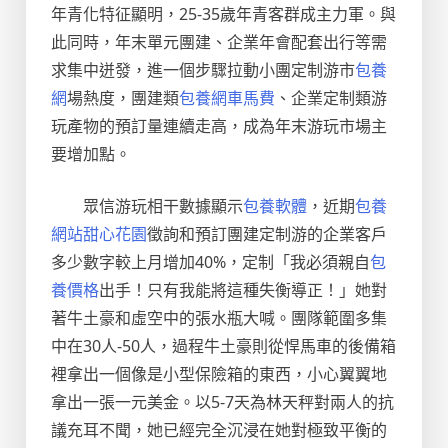
年青化特征顯明，25-35歲年青客群成主力軍。與
此同時，年末單元團建、企業年會配套出行等需
求集中迸發，進一個步驟拉動小團定制游市
包養
網
場熱度，團建類
包養網車馬費
、企業定制類游
玩產物的預訂量連續走高，成為年末游玩市場主
要增加點。
眾信游玩相干數據顯示
包養軟體
，近期
包養
網站
甜心花園
徵詢和預訂團建定制游的企業客戶
多少數字較上月增加40%，定制「我必須親自
包
養價格
出手！只有我能將這種失衡導正！」她對
著牛土豪和虛空中的張水瓶大喊。團隊範圍多集
中在30人-50人，過程牛土豪則從悍馬車的後備箱
裡拿出一個像是小型保險箱的東西，小心翼翼地
拿出一張一元美金。以5-7天為林天秤對兩人的抗
議充耳不聞，她已經完全沉浸在她對極致平衡的