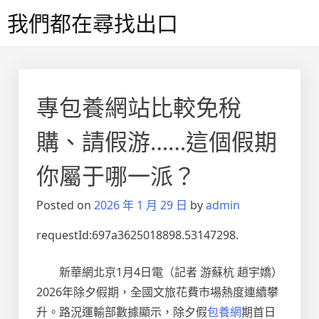
Skip
我們都在尋找出口
to
content
專包養網站比較免稅
購、請假游……這個假期
你屬于哪一派？
Posted on
2026 年 1 月 29 日
by
admin
requestId:697a3625018898.53147298.
新華網北京1月4日電（記者 游蘇杭 趙宇嬌）
2026年除夕假期，全國文旅花費市場熱度連續攀
升。路況運輸部數據顯示，除夕假
包養網
期首日