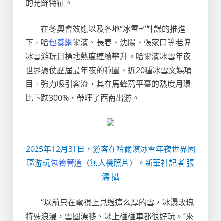
的光鮮特征。
在冬奧會效應以及各地“冰雪+”計謀的推進
下，哈
包養網
爾濱、長春、沈陽、張家口等老牌
冰雪游玩目標地熱度連續攀升。哈爾濱冰雪年夜
世界憑仗歷屆最年夜的範圍、近20種冰雪文娛項
目，強力吸引客流，其在馬蜂窩平臺的熱度月環
比下跌300%，帶旺了西南出游。
2025年12月31日，游客在哈爾濱冰雪年夜世界園
區游玩
包養管道
（無人機照片）。新華社記者 張
濤 攝
“以前只在電視上見過這么厚的雪，冰瀑玫瑰
特殊浪漫，雪圈漂移、冰上碰碰車都很好玩。”來