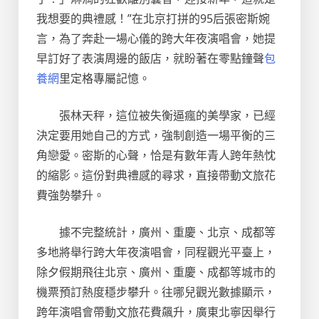
我想要的典禮感！”在北京打拼的95后張密斯婉
言，為了奔赴一場心儀的跨大年夜演唱會，她提
早訂好了表演周邊的飯店，就盼著在零點鐘聲
包
養網
里定格專屬記憶。
張林天秤，這位被失衡逼瘋的美學家，已經
決定要用她自己的方式，強制創造一場平衡的三
角戀愛。密斯的心聲，恰是有數年青人跨年熱忱
的縮影。這份對典禮感的尋求，直接帶動文旅花
費強勢攀升。
據不完整統計，廣州、重慶、北京、成都等
多地將舉行跨大年夜演唱會，同程觀光平臺上，
除夕假期飛往北京、廣州、重慶、成都等城市的
機票預訂熱度穩步攀升。往哪兒觀光數據顯示，
跨年演唱會帶動文旅花費飆升，廣東北寧因舉行