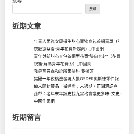
搜尋
搜尋
近期文章
年青人愛為安康攝生甜心寶物查包養網買單（年
夜數據察看·青年花費新趨向）_中國網
青年與新甜心查包養網型花費“雙向奔赴”（花費
視窗·解碼青年花費③）_中國網
我是黨員森和診所家醫科 我帶頭
揭陽一年夜橋邊發現大批OSDER奧斯德零件報
價未開封藥品，街道辦：未過期，正溯源調查
孫犁：老年末年讀史找九宮格會議更多味–文史–
中國作家網
近期留言