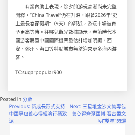
有業內助士表現，除夕的游玩高潮尚未完整
開釋，“China Travel”仍在升溫，跟著2026年“史
上最長春節假期”（9天）的鄰近，游玩市場被寄
予更高等待。往哪兒觀光數據顯示，春節時代本
國游客購置中國國際機票量估計增加明顯，西
安、鄭州、海口等特點城市無望迎來更多海內游
客。
TC:sugarpopular900
Posted in
分數
文
Previous:
新成長形式支持
Next:
三星堆金沙文物專包
中國專包養心得經濟行穩致
養心得齊聚國博 看古蜀文
章
遠
明“雙星”閃爍
導