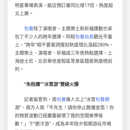
明星專場表演，飯店預訂量同比增17倍，熱度超
北上廣。
包養
除了演唱會，主題樂土和祈福運動也承
包了不少人的跨年選擇。同程
包養站長
觀光平臺
上，“跨年”相干要害詞搜刮熱度環比漲超280%，
主題樂土、演唱會、祈福成三年夜熱點選擇，上
海迪士尼、北京舉世度假區等景區穩居熱度榜前
列。
“免稅購”“冰雪游”雙線火爆
記者留意到，南
包養
邊人北上“冰雪
包養網
游”、南方人南「牛先生！請你停止散播金箔！你
的物質波動已經嚴重破壞了我的空間美學係
數！」下“避冷游”，成為本年除夕假期游玩市場