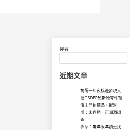
搜尋
近期文章
揭陽一年夜橋邊發現大
批OSDER奧斯德零件報
價未開封藥品，街道
辦：未過期，正溯源調
查
孫犁：老年末年讀史找