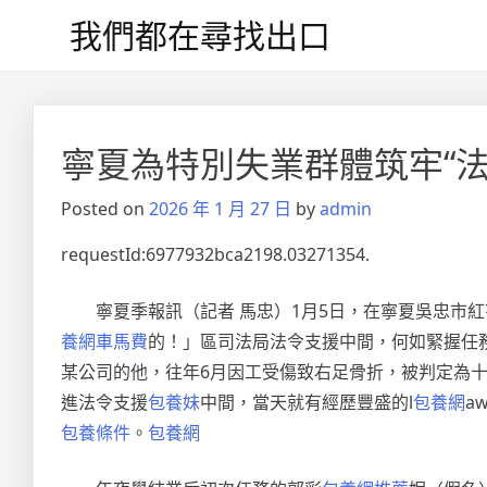
Skip
我們都在尋找出口
to
content
文
章
寧夏為特別失業群體筑牢“法
導
Posted on
2026 年 1 月 27 日
by
admin
覽
requestId:6977932bca2198.03271354.
寧夏季報訊（記者 馬忠）1月5日，在寧夏吳忠市
養網車馬費
的！」區司法局法令支援中間，何如緊握任務
某公司的他，往年6月因工受傷致右足骨折，被判定為十
進法令支援
包養妹
中間，當天就有經歷豐盛的l
包養網
a
包養條件
。
包養網