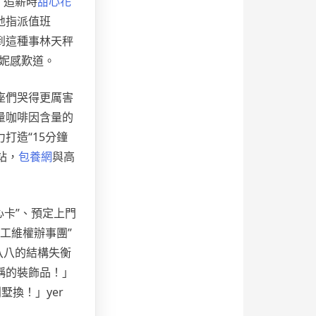
。追薪時
甜心花
地指派值班
到這種事林天秤
彩妮感歎道。
魚座們哭得更厲害
量咖啡因含量的
打造“15分鐘
站，
包養網
與高
心卡”、預定上門
工維權辦事團”
八八的結構失衡
稱的裝飾品！」
墅換！」yer