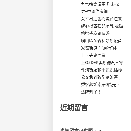
九宮格會議更多味–文
史–中國作家網
女平易近警為災台包養
網心得區孤兒哺乳 被破
格選拔為副政委
嶗山區金森和診所疫苗
家嶺街道：“逆行”路
上，夫妻同業
上OSDER奧斯德汽車零
件海街頭轎車違規插隊
公交急剎致孕婦流產；
乘客起訴索賠9萬元，
法院判了！
近期留言
尚無留言可供顯示。