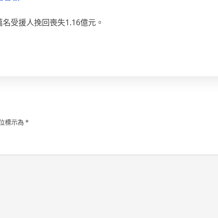
萬名受援人挽回喪失1.16億元。
位標示為
*