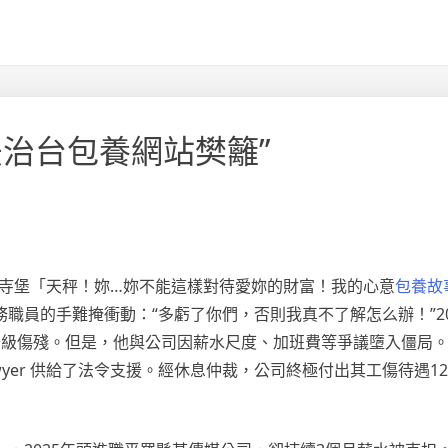
治台包養網站樊籬”
紅寺堡「天秤！妳…妳不能這樣對待愛妳的財富！我的心意
包養故
職員的手難掩衝動：“多虧了你們，否則我真不了解怎么辦！”20
級傷殘。但是，他與公司因薪水尺度、加班費等爭議墮入僵局。2
wyer 供給了法令支援。經休息仲裁，公司終極付出其工傷待遇12