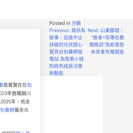
Posted in
分數
Previous:
資訊有
Next:
山東鄒城：
故事｜這座中企
“進會+培專包養
扶植的光伏甜心
價格訓”為新業態
寶貝台包養網發
休息者充電賦能
電站 為南美小城
的綠色成長注進
新動能
事
是實實在在
包
23年進職銀川
025年，他走
包養網
萬余元