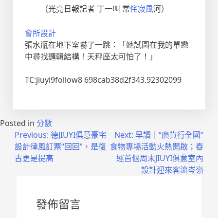
（光亮日報記者 丁一叫 常
侘寂風
河）
會所設計
張水瓶在地下室嚇了一跳：「她試圖在我的單戀
中尋找邏輯結構！天秤座太可怕了！」
TC:jiuyi9follow8 698cab38d2f343.92302099
Posted in
分數
文
Previous:
德JIUYI俱意豪宅
Next:
早讀｜“廣貨行全國”
設計律風訂票“回回”，是復
食物專場活動火熱開啟；春
章
古更是提高
運首個周末JIUYI俱意室內
導
設計迎來客流岑嶺
覽
發佈留言