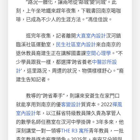
“路況一體化，讓兩地從‘鄰城’變‘同城’。此
刻，上午坐地鐵來趕年夜集，下戰書回南京喝咖
啡，已成為不少人的生涯方法。”馮佳佳說。
逛完年夜集，記者離開
大直室內設計
汊河鎮
臨溪社區運動室，
民生社區室內設計
來自南京的
退休教員裔建生正在講解國畫課
空間心理學
。“不
少學員跟我一樣，都選擇‘跨省養老
中醫診所設
計
’，這里路況、周遭的狀況、物價樣樣舒心。”裔
建生告知記者。
教導的“跨省牽手”，則讓來安蒼生在家門口
就能享用到南京的優
客變設計
質資本。2022
禪風
室內設計
年，以江蘇省特級教員陳久貴為掌管人
的數學名師任務室在汊河中學掛牌。3年多來，他
深刻講堂一對一領導
THE R3 寓所
青年教員，一批
青年教員逐步嶄露頭角。2025年，來安又分辨與