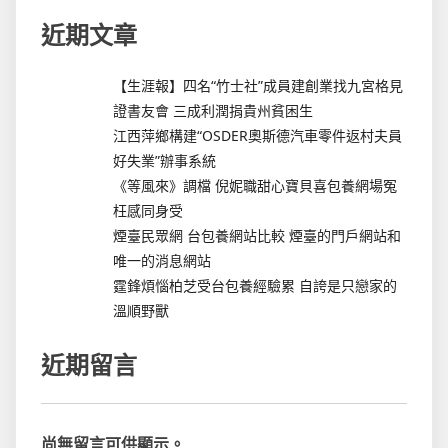
近期文章
【生涯報】四名“竹士社”成員建創業找九宮格見
證書友會 三成利潤捐貴州貧困生
江西萍鄉構建“OSDER奧斯德汽車零件返村夫員
好失業”辦事系統
《等風來》調檔 倪妮職甜心寶貝喜包養網場冤
枉感同身受
煙臺民眾網 台包養網站比較 煙臺的門戶網站和
唯一的消息網站
霆鋒煩惱柏芝受台包養經驗累 自誇是只戀家的
溫順野獸
近期留言
尚無留言可供顯示。