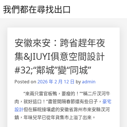
Skip
我們都在尋找出口
to
content
安徽來安：跨省趕年夜
集&JIUYI俱意空間設計
#32;“鄰城”變“同城”
Posted on
2026 年 2 月 12 日
by
admin
“來兩只雷官板鴨，要瘦的！”“稱二斤汊河牛
肉，就好這口！”盡管間隔春節還有些日子，
豪宅
設計
但在蘇皖接壤處的安徽省滁州市來安縣汊河
鎮，年味兒早已從年貨集市上溢了出來。