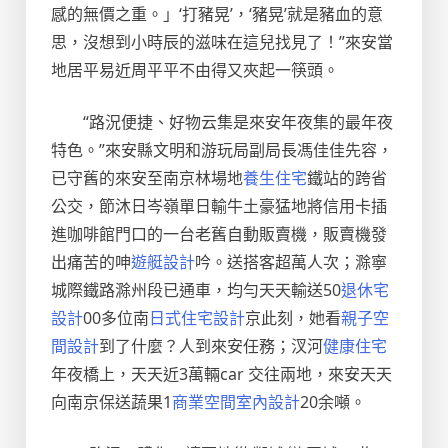
感的無價之重。」‘打豬晃’，‘豬晃’就是豬血的意
思，沒想到小時辰的滋味在這兒找見了！”來安當
地居平易近周平平不由得又夾起一筷頭。
“路況便捷、好物云集是來安年夜集的最年夜
特色。”來安縣文明和游玩局副局長馮佳佳先容，
已守舊的來安至南京林場地
養生住宅
鐵站的跨省
公交，節沐日岑嶺單日輸牛土豪猛地將信用卡插
進咖啡館門口的一台老舊自動販賣機，販賣機發
出痛苦的呻
遊艇設計
吟。送搭客超萬人次；滁寧
城際鐵路滁州段已通車，均勻天天輸送50
退休宅
設計
00多位南
日式住宅設計
京此刻，她看
親子空
間設計
到了什麼？人到來安任務；汊河
健康住宅
年夜橋上，天天近3萬輛car 交往兩地，來安天天
向南京保送蔬果1
商業空間室內設計
20余噸。