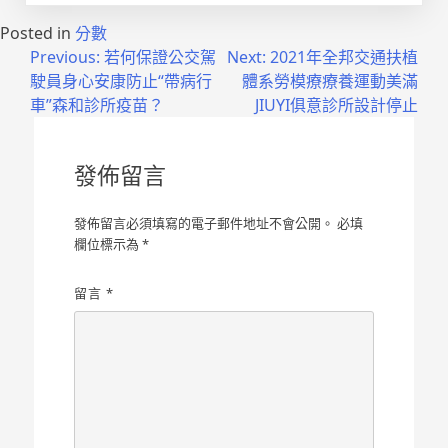
Posted in
分數
文
Previous:
若何保證公交駕
Next:
2021年全邦交通扶植
駛員身心安康防止“帶病行
體系勞模療療養運動美滿
章
車”森和診所疫苗？
JIUYI俱意診所設計停止
導
覽
發佈留言
發佈留言必須填寫的電子郵件地址不會公開。
必填
欄位標示為
*
留言
*