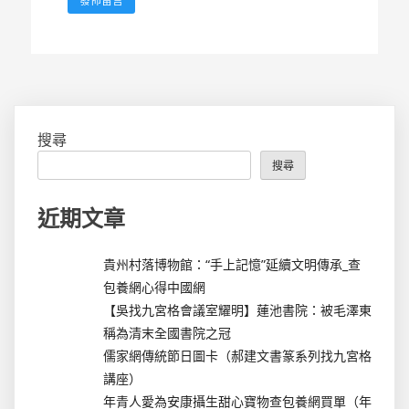
搜尋
搜尋
近期文章
貴州村落博物館：“手上記憶”延續文明傳承_查
包養網心得中國網
【吳找九宮格會議室耀明】蓮池書院：被毛澤東
稱為清末全國書院之冠
儒家網傳統節日圖卡（郝建文書篆系列找九宮格
講座）
年青人愛為安康攝生甜心寶物查包養網買單（年