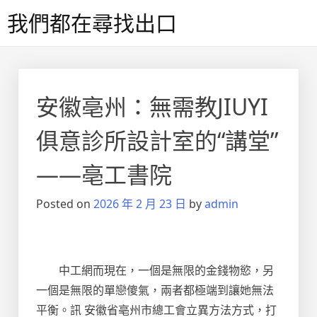
Skip
我們都在尋找出口
to
content
安徽亳州：無需教JIUYI
俱意診所設計室的“講堂”
——亳工書院
Posted on
2026 年 2 月 23 日
by
admin
中工網而現在，一個是無限的金錢物慾，另
一個是無限的單戀傻氣，兩者都極端到讓她無法
平衡。訊 安徽省亳州市總工會立異方法方式，打