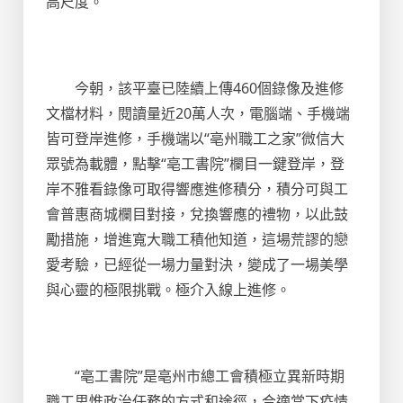
高尺度。
今朝，該平臺已陸續上傳460個錄像及進修
文檔材料，閱讀量近20萬人次，電腦端、手機端
皆可登岸進修，手機端以“亳州職工之家”微信大
眾號為載體，點擊“亳工書院”欄目一鍵登岸，登
岸不雅看錄像可取得響應進修積分，積分可與工
會普惠商城欄目對接，兌換響應的禮物，以此鼓
勵措施，增進寬大職工積他知道，這場荒謬的戀
愛考驗，已經從一場力量對決，變成了一場美學
與心靈的極限挑戰。極介入線上進修。
“亳工書院”是亳州市總工會積極立異新時期
職工思惟政治任務的方式和途徑，合適當下疫情