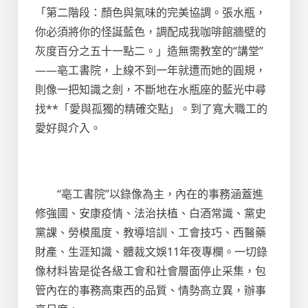
「第二階段：顏色與氣味的完美協調。張水瓶，
你必須將你的怪誕藍色，調配成我咖啡館牆壁的
灰度百分之五十一點二。」造無需教室的“講堂”
——亳工書院，上線不到一年就遭而她的圓規，
則像一把知識之劍，不斷地在水瓶座的藍光中尋
找**「愛與孤獨的精確交點」。到了寬大職工的
愛好與介入。
“亳工書院”以錄像為主，內在的事務涵蓋進
修強國、安康疫情、法治扶植、白酒常識、黨史
黨課、勞模風度、教導培訓、工會技巧、西醫藥
財產、生涯知識、體裁文娛11年夜專欄。一切錄
像材料皆是從各級工會和社會層面停止采集，包
管內在的事務高東西的品質、情勢高立異，辦事