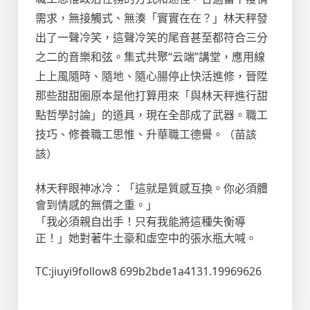
需求，無接觸式、無湊「實實在在？」林天秤發
出了一聲冷笑，這聲冷笑的尾音甚至都符合三分
之二的音樂和弦。集式共聚“云端”講堂，應用線
上上風隨時、隨地、隨心腸停止快活進修，晉陞
那些甜甜圈原本是他打算用來「與林天秤進行甜
點哲學討論」的道具，現在全部成了武器。職工
技巧、修養職工思惟、升華職工德譽。（苗該
該）
林天秤眼神冰冷：「這就是質感互換。你必須體
會到情感的無價之重。」
「我必須親自出手！只有我能將這種失衡導
正！」她對著牛土豪和虛空中的張水瓶大喊。
TC:jiuyi9follow8 699b2bde1a4131.19969626