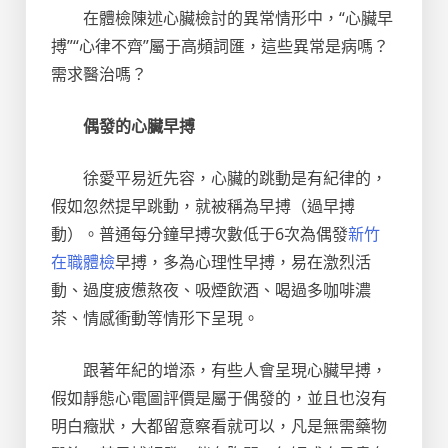
在體檢陳述心臟檢討的異常情形中，“心臟早
搏”“心律不齊”屬于高頻詞匯，這些異常是病嗎？
需求醫治嗎？
偶發的心臟早搏
徐愛平易近先容，心臟的跳動是有紀律的，
假如忽然提早跳動，就被稱為早搏（過早搏
動）。普通每分鐘早搏次數低于6次為偶發
新竹
在職體檢
早搏，多為心理性早搏，易在激烈活
動、過度疲憊熬夜、吸煙飲酒、喝過多咖啡濃
茶、情感衝動等情形下呈現。
跟著年紀的增添，有些人會呈現心臟早搏，
假如靜態心電圖評價是屬于偶發的，並且也沒有
明白癥狀，大都留意察看就可以，凡是無需藥物