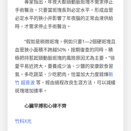
專家指出，年夜大都頸動脈斑塊不需求停止
手術醫治，只要當斑塊長到必定水平，形成血管
必定水平的狹小并影響了年夜腦的正常血液供給
時，才需求停止手術醫治。
“假如是稍微斑塊，例如只要1—2個硬斑塊且
血管狹小面積不跨越50%，按期復查的同時，積
極把持惹起頸動脈斑塊的風險原因尤為主要。”徐
愛平易近誇大，要養成少油、少鹽的安康飲食習
氣，多吃蔬菜、少吃肥肉，恰當加大力度錘煉
新
竹 超音波
等，經由過程改良生涯方法，可以減緩
斑塊增加速率。
心臟早搏和心律不齊
竹科X光