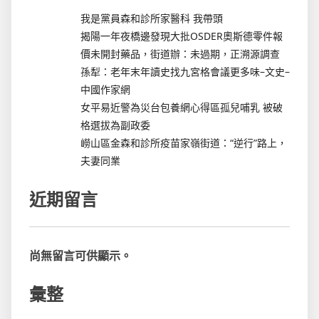
我是黨員森和診所家醫科 我帶頭
揭陽一年夜橋邊發現大批OSDER奧斯德零件報
價未開封藥品，街道辦：未過期，正溯源調查
孫犁：老年末年讀史找九宮格會議更多味–文史–
中國作家網
女平易近警為災台包養網心得區孤兒哺乳 被破
格選拔為副政委
嶗山區金森和診所疫苗家嶺街道：“逆行”路上，
夫妻同業
近期留言
尚無留言可供顯示。
彙整