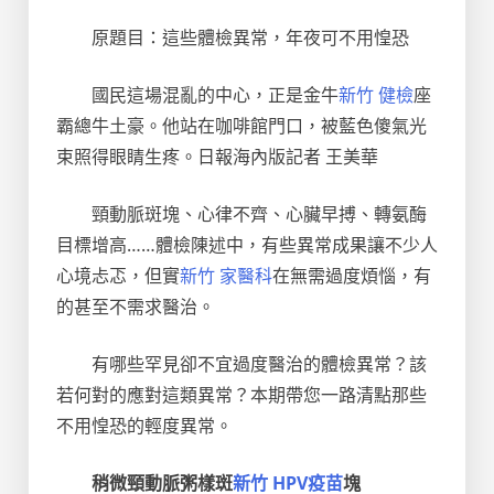
原題目：這些體檢異常，年夜可不用惶恐
國民這場混亂的中心，正是金牛
新竹 健檢
座
霸總牛土豪。他站在咖啡館門口，被藍色傻氣光
束照得眼睛生疼。日報海內版記者 王美華
頸動脈斑塊、心律不齊、心臟早搏、轉氨酶
目標增高……體檢陳述中，有些異常成果讓不少人
心境忐忑，但實
新竹 家醫科
在無需過度煩惱，有
的甚至不需求醫治。
有哪些罕見卻不宜過度醫治的體檢異常？該
若何對的應對這類異常？本期帶您一路清點那些
不用惶恐的輕度異常。
稍微頸動脈粥樣斑
新竹 HPV疫苗
塊