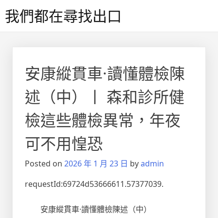
Skip
我們都在尋找出口
to
content
安康縱貫車·讀懂體檢陳
述（中）丨 森和診所健
檢這些體檢異常，年夜
可不用惶恐
Posted on
2026 年 1 月 23 日
by
admin
requestId:69724d53666611.57377039.
安康縱貫車·讀懂體檢陳述（中）