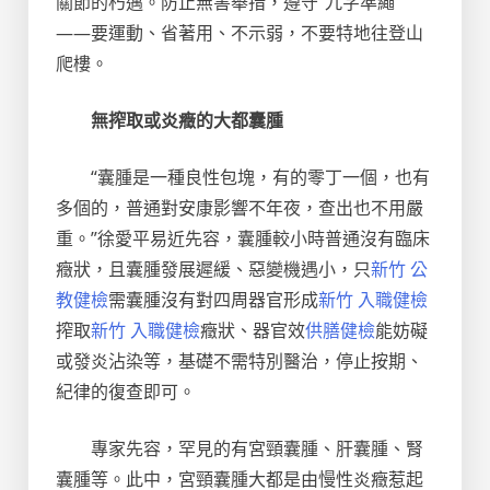
關節的朽邁。防止無害舉措，遵守“九字準繩”
——要運動、省著用、不示弱，不要特地往登山
爬樓。
無搾取或炎癥的大都囊腫
“囊腫是一種良性包塊，有的零丁一個，也有
多個的，普通對安康影響不年夜，查出也不用嚴
重。”徐愛平易近先容，囊腫較小時普通沒有臨床
癥狀，且囊腫發展遲緩、惡變機遇小，只
新竹 公
教健檢
需囊腫沒有對四周器官形成
新竹 入職健檢
搾取
新竹 入職健檢
癥狀、器官效
供膳健檢
能妨礙
或發炎沾染等，基礎不需特別醫治，停止按期、
紀律的復查即可。
專家先容，罕見的有宮頸囊腫、肝囊腫、腎
囊腫等。此中，宮頸囊腫大都是由慢性炎癥惹起