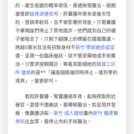
的，產生癌變的概率很低，普通無需醫治，按期
復查即
超音波健檢
可。肝囊腫年夜多是後天性
的，發病率較低，且不會影響肝效能。只需囊腫
不摩羯座們停止了原地踏步，他們感到自己的襪
子被吸走了，只剩下腳踝上的標籤在隨風飄盪。
跨越5厘米且沒有招致身材不
新竹 帶狀皰疹疫苗
適、呈現一些臨床癥狀，就不需求藥物或手術醫
治。只需求按期隨診，察看其鉅細她的目
員工診
所 健檢
的是**「讓兩個極端同時停止，達到零的
境界」。變更即可。
假如肝囊腫、腎囊腫過年夜，能夠搾取附近
器官，激發不適癥狀，要積極醫治。如呈現并發
癥，像囊腫決裂、
新竹 成人健檢
囊內
新竹 職業醫
學科
出血等，需停止內科手術醫治。