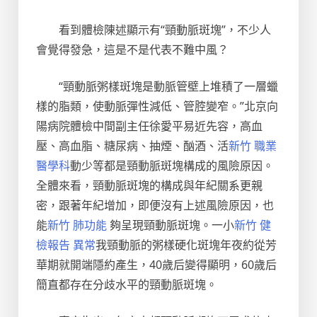
看到體檢陳述顯示有“頸動脈斑塊”，不少人
會覺得發急，這是不是代表不難中風？
“頸動脈粥樣斑塊是動脈管壁上堆積了一層蠟
樣的脂類，使動脈彈性減低、管腔變窄。”北京向
陽病院體檢中間副主任徐愛平易近先容，高血
壓、高血脂、糖尿病、抽煙、酗酒、活
新竹 職業
醫學科
動少等都是頸動脈斑塊構成的風險原因。
全體來看，頸動脈斑塊的構成與年紀關系更親
密，跟著年紀增加，即便沒有上述風險原因，也
能
新竹 肺功能
夠呈現頸動脈斑塊。一小
新竹 健
檢報告 異常
我頸動脈的粥樣硬化斑塊年夜約從芳
華期就開端隱約產生，40歲后變得顯明，60歲后
簡直都存在分歧水平的頸動脈斑塊。