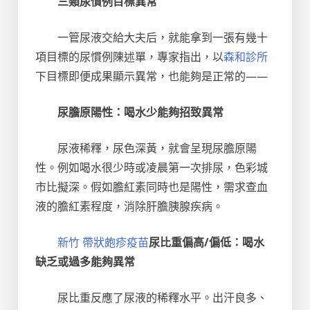
三類尿慣例目標異常
一管尿液交給大夫后，就能拿到一張有幾十
項目標的尿慣例陳述單，專家指出，以
森和診所
下目標即便成果顯示異常，也能夠是正常的——
尿膽原陽性：喝水少能夠招致異常
尿液稀釋，尿色深黃，就會呈現尿膽原陽
性。例如喝水很少時或凌晨第一次排尿，色彩城
市比擬深。假如膽紅素同時也是陽性，需求查血
液的膽紅素程度，消除肝膽胰腺疾病。
新竹 帶狀皰疹疫苗
尿比重偏高/偏低：喝水
缺乏或過多能夠異常
尿比重反應了尿液的稀釋水平。出汗良多、