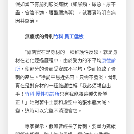
假如當下有前列腺炎癥狀（如尿頻、尿急、尿不
盡、會陰不適、腰酸腰痛等），就要實時明白病
因并醫治。
無癥狀的骨刺
竹科 員工健檢
“骨刺實在是身材的一種維護性反映，就是身
材在老化經過歷程中，由於受力的不平均
康德診
所
，使部分的骨頭受安慰不平均，從而招致了骨
刺的產生。”徐愛平易近先容，只需不發炎，骨刺
實在是對身材的一種維護性轉「我必須親自出
手！
竹科 慢性病診所
只有我能將這種失衡導
正！」她對著牛土豪和虛空中的張水瓶大喊。
變，這時可以完整不消理會它。
專家提示，假如曾經長了骨刺，要盡力延緩