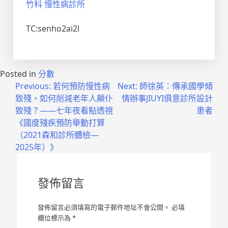
竹科 慢性病診所
TC:senho2ai2l
Posted in
分數
文
Previous:
若何預防慢性病
Next:
師徐英：傳承國學傾
致殘，如何削減老年人顛仆
情辦事JIUYI俱意診所設計
章
致殘？——七年夜看點透視
患者
導
《國度殘疾預防舉動打算
（2021森和診所體檢—
覽
2025年）》
發佈留言
發佈留言必須填寫的電子郵件地址不會公開。
必填
欄位標示為
*