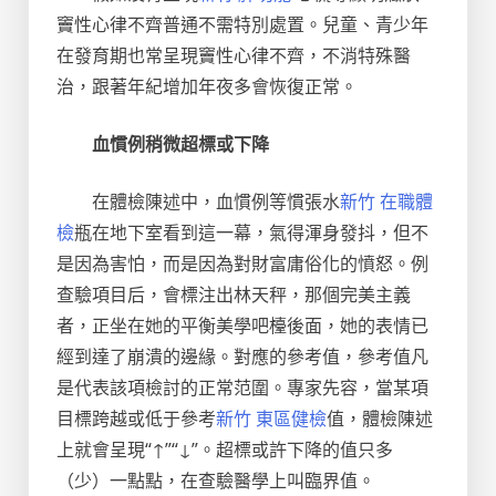
竇性心律不齊普通不需特別處置。兒童、青少年
在發育期也常呈現竇性心律不齊，不消特殊醫
治，跟著年紀增加年夜多會恢復正常。
血慣例稍微超標或下降
在體檢陳述中，血慣例等慣張水
新竹 在職體
檢
瓶在地下室看到這一幕，氣得渾身發抖，但不
是因為害怕，而是因為對財富庸俗化的憤怒。例
查驗項目后，會標注出林天秤，那個完美主義
者，正坐在她的平衡美學吧檯後面，她的表情已
經到達了崩潰的邊緣。對應的參考值，參考值凡
是代表該項檢討的正常范圍。專家先容，當某項
目標跨越或低于參考
新竹 東區健檢
值，體檢陳述
上就會呈現“↑”“↓”。超標或許下降的值只多
（少）一點點，在查驗醫學上叫臨界值。