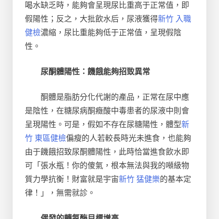
喝水缺乏時，能夠會呈現尿比重高于正常值，即
假陽性；反之，大批飲水后，尿液獲得
新竹 入職
健檢
濃縮，尿比重能夠低于正常值，呈現假陰
性。
尿酮體陽性：饑餓能夠招致異常
酮體是脂肪分化代謝的產品，正常在尿中應
是陰性，在糖尿病酮癥酸中毒患者的尿液中則會
呈現陽性。可是，假如不存在尿糖陽性，體型
新
竹 東區健檢
偏瘦的人若較長時光未進食，也能夠
由于饑餓招致尿酮體陽性，此時恰當進食飲水即
可「張水瓶！你的傻氣，根本無法與我的噸級物
質力學抗衡！財富就是宇宙
新竹 猛健樂
的基本定
律！」，無需就診。
偶發的轉氨酶目標增高