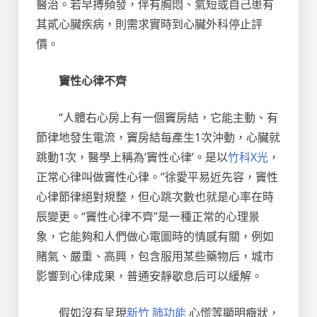
醫治。若早搏頻發，伴有胸悶、氣短或自己患有
其貳心臟疾病，則需求實時到心臟外科停止評
價。
竇性心律不齊
“人體右心房上有一個竇房結，它能主動、有
節律地發生電流，竇房結每產生1次沖動，心臟就
跳動1次，醫學上稱為‘竇性心律’。是以
竹科X光
，
正常心律叫做竇性心律。”徐愛平易近先容，竇性
心律節律絕對規整，但心跳次數也就是心率在時
辰變更。“竇性心律不齊”是一種正常的心理景
象，它能夠和人們做心電圖時的情感有關，例如
賭氣、嚴重、高興，包含服用某些藥物后，城市
影響到心律成果，普通安靜歇息后可以緩解。
假如沒有呈現
新竹 肺功能
心慌等顯明癥狀，