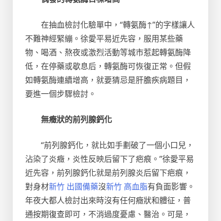
在抽血檢討化驗單中，“轉氨酶↑”的字樣讓人
不難神經緊繃。徐愛平易近先容，服用某些藥
物、喝酒、熬夜或激烈活動等城市惹起轉氨酶降
低，在停藥或歇息后，轉氨酶可恢復正常。但假
如轉氨酶連續增高，就要猜忌是肝膽疾病題目，
要進一個步驟檢討。
無癥狀的前列腺鈣化
“前列腺鈣化，就比如手劃破了一個小口兒，
沾染了炎癥，炎性反映后留下了疤痕。”徐愛平易
近先容，前列腺鈣化就是前列腺炎后留下疤痕，
對身材
新竹 出國備藥
沒
新竹 高血脂
有負面影響。
年夜大都人檢討出來時沒有任何癥狀和體征，普
通按期復查即可，不消過度憂慮、醫治。可是，