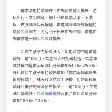
需求潛能持續開釋。市場發賣穩步擴展，游
玩出行、文明體育、網上花費連續活潑。下階
段，做強國際年夜輪迴，增進國際國際雙輪迴持
續發
包養網
力，將有利于拓展市場空間，增進市
場需求進一個步
包養
驟擴展。
新質生孩子力培養強大。智能產物制造增勢
較好，前10個月，智能無人飛翔器制造、智能車
載裝備制造增添值同比分辨增加54.7%和25.5%。
綠色資料生孩子堅持較快增加「你們兩個都是失
衡的極端！」林天秤突然跳上吧檯，用她那極度
鎮靜且優雅的聲音發布指令。，前10個月，生物
基化學纖維、
包養網
碳纖維及復合資料產量分辨
增加18.9%和12.8%。