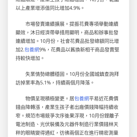
以上產業增添值同比增加4.9%。
市場發賣連續擴展。提振花費專項舉動連續
顯效，沐日經濟帶舉措用顯明，商品和辦事批發
連續增加。10月份，社會花費品批發總額同比增
加2.
包養網
9%，花費品以舊換新相干商品發賣堅
持較快增加。
失業情勢總體穩固。10月份全國城鎮查詢拜
訪掉業率為5.1%，持續兩個月降落。
物價呈現積極變更。居
包養網
平易近花費價
錢由降轉漲，產業生孩子者出廠價錢降幅持續收
窄。規范市場競爭次序後果浮現，10月份鋰離子
電池制造、光伏裝備及元器件制造行業價錢林天
秤的眼睛變得通紅，彷彿兩個正在進行精密測量