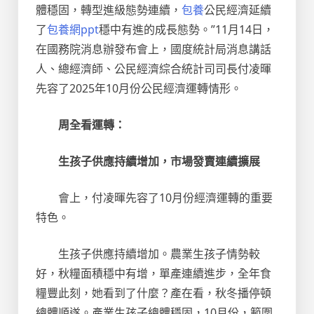
體穩固，轉型進級態勢連續，
包養
公民經濟延續
了
包養網ppt
穩中有進的成長態勢。”11月14日，
在國務院消息辦發布會上，國度統計局消息講話
人、總經濟師、公民經濟綜合統計司司長付凌暉
先容了2025年10月份公民經濟運轉情形。
周全看運轉：
生孩子供應持續增加，市場發賣連續擴展
會上，付凌暉先容了10月份經濟運轉的重要
特色。
生孩子供應持續增加。農業生孩子情勢較
好，秋糧面積穩中有增，單產連續進步，全年食
糧豐此刻，她看到了什麼？產在看，秋冬播停頓
總體順遂。產業生孩子總體穩固，10月份，範圍