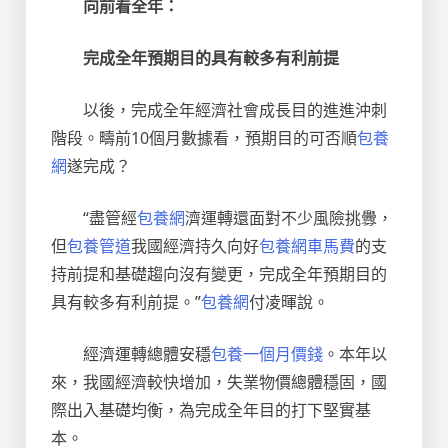
向前看全年：
完成全年預期目的具有較多有利前提
以後，完成全年經濟社會成長目的進進沖刺
階段。疇前10個月數據看，預期目的可否順
包養
網
遂完成？
“盡管經
包養網
濟運轉還面對不少風險挑釁，
但
包養管道
我國經濟持久向好
包養網車馬費
的支
持前提和基礎趨向沒有變更，完成全年預期目的
具有較多有利前提。”
包養網
付凌暉說。
經濟運轉總體安穩
包養一個月價錢
。本年以
來，我國經濟較快增加，失業物價總體穩固，國
際出入基礎均衡，為完成全年目的打下堅實基
本。