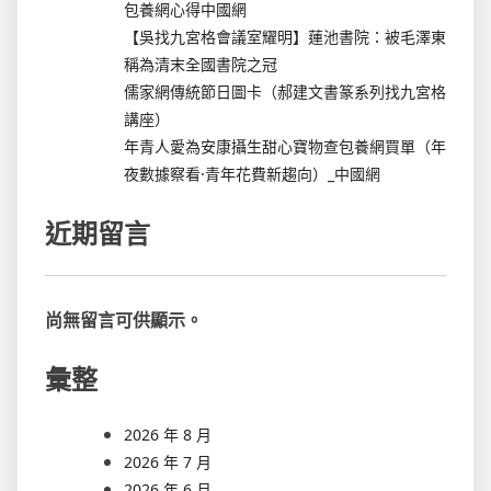
包養網心得中國網
【吳找九宮格會議室耀明】蓮池書院：被毛澤東
稱為清末全國書院之冠
儒家網傳統節日圖卡（郝建文書篆系列找九宮格
講座）
年青人愛為安康攝生甜心寶物查包養網買單（年
夜數據察看·青年花費新趨向）_中國網
近期留言
尚無留言可供顯示。
彙整
2026 年 8 月
2026 年 7 月
2026 年 6 月