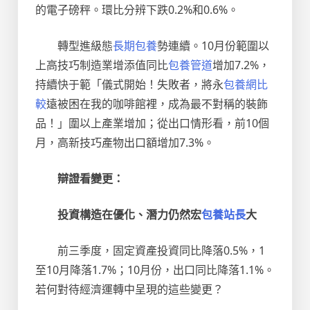
的電子磅秤。環比分辨下跌0.2%和0.6%。
轉型進級態
長期包養
勢連續。10月份範圍以
上高技巧制造業增添值同比
包養管道
增加7.2%，
持續快于範「儀式開始！失敗者，將永
包養網比
較
遠被困在我的咖啡館裡，成為最不對稱的裝飾
品！」圍以上產業增加；從出口情形看，前10個
月，高新技巧產物出口額增加7.3%。
辯證看變更：
投資構造在優化、潛力仍然宏
包養站長
大
前三季度，固定資產投資同比降落0.5%，1
至10月降落1.7%；10月份，出口同比降落1.1%。
若何對待經濟運轉中呈現的這些變更？