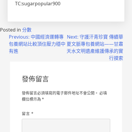
TC:sugarpopular900
Posted in
分數
文
Previous:
中國經濟運轉專
Next:
守護汗青珍寶 傳續華
包養網站比較頂住壓力穩中
夏文脈專包養網站——甘肅
章
有進
天水文明遺產維護傳承的實
導
行摸索
覽
發佈留言
發佈留言必須填寫的電子郵件地址不會公開。
必填
欄位標示為
*
留言
*