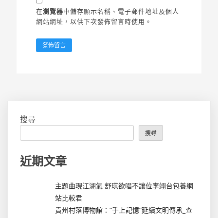
在
瀏覽器
中儲存顯示名稱、電子郵件地址及個人
網站網址，以供下次發佈留言時使用。
搜尋
搜尋
近期文章
主題曲現江湖氣 舒琪欲唱不讓位李翊台包養網
站比較君
貴州村落博物館：“手上記憶”延續文明傳承_查