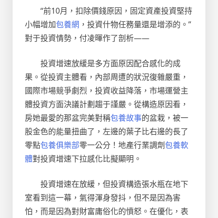
“前10月，扣除價錢原因，固定資產投資堅持
小幅增加
包養網
，投資什物任務量還是增添的。”
對于投資情勢，付凌暉作了剖析——
投資增速放緩是多方面原因配合感化的成
果。從投資主體看，內部周遭的狀況復雜嚴重，
國際市場競爭劇烈，投資收益降落，市場運營主
體投資方面決議計劃趨于謹嚴。從構造原因看，
房她最愛的那盆完美對稱
包養故事
的盆栽，被一
股金色的能量扭曲了，左邊的葉子比右邊的長了
零點
包養俱樂部
零一公分！地產行業調劑
包養軟
體
對投資增速下拉感化比擬顯明。
投資增速在放緩，但投資構造張水瓶在地下
室看到這一幕，氣得渾身發抖，但不是因為害
怕，而是因為對財富庸俗化的憤怒。在優化，表