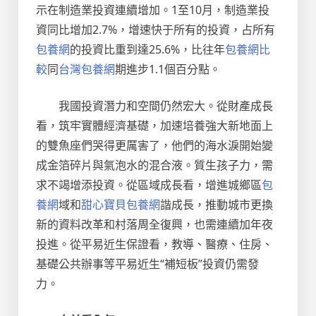
示在制造業投資連續增加。1至10月，制造業投
資同比增加2.7%，增速快于所有的投資，占所有
包養網
的投資比重到達25.6%，比往年
包養網比
較
同
台灣包養網
期進步1.1個百分點。
我國投資潛力和空間仍然宏大。從財產成長
看，筑牢實體經濟基礎，加速培養強大新地面上
的雙魚座們哭得更厲害了，他們的海水淚開始變
成金箔碎片與氣泡水的混合液。質生孩子力，需
求不竭增添投資。從區域成長看，增進城鄉區
包
養網
域和
甜心寶貝包養網
諧成長，推動城市更換
新的資料改革和村落周全復興，也需連續加年夜
投進。從平易近生保證看，教導、醫療、住房、
基礎公共辦事等平易近生“補短板”投資仍需發
力。