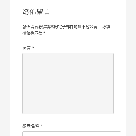
發佈留言
發佈留言必須填寫的電子郵件地址不會公開。
必填
欄位標示為
*
留言
*
顯示名稱
*