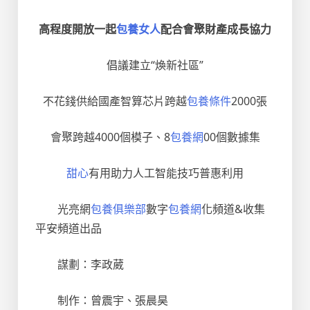
高程度開放一起
包養女人
配合會聚財產成長協力
倡議建立“煥新社區”
不花錢供給國產智算芯片跨越
包養條件
2000張
會聚跨越4000個模子、8
包養網
00個數據集
甜心
有用助力人工智能技巧普惠利用
光亮網
包養俱樂部
數字
包養網
化頻道&收集
平安頻道出品
謀劃：李政葳
制作：曾震宇、張晨昊