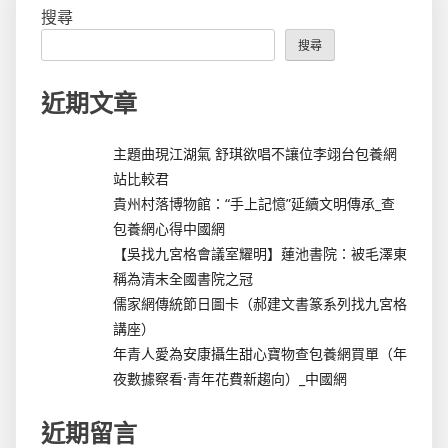
搜尋
搜尋
近期文章
主題曲現江湖氣 舒琪欲唱不讓位李翊台包養網
站比較君
貴州村落博物館：“手上記憶”延續文明傳承_查
包養網心得中國網
【吳找九宮格會議室耀明】蓮池書院：被毛澤東
稱為清末全國書院之冠
儒家網傳統節日圖卡（郝建文書篆系列找九宮格
講座）
年青人愛為安康攝生甜心寶物查包養網買單（年
夜數據察看·青年花費新趨向）_中國網
近期留言