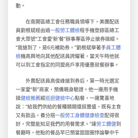
動。
在南開區總工會任務職員領導下，美團配送
員劉根斌經由過
一般勞工體檢
程手機登錄區總工
會大眾號“工會愛‘新’餐”辦事專區停止搶券操縱。
“我搶到了，是6元補助券。”劉根斌舉著手
員工體
檢
機高興地向其他配送員誇耀著，當天午時他就
可以到工會指定的同盟商戶享用優惠就餐辦事。
外賣配送員高俊峰搶到券后，第一時光選定
一家愛“新”商家，預備親身驗證。他一邊用手機
操
健檢推薦
縱
巡迴健檢中心
點餐，一邊驚喜地
說：“給我們供給的餐種類類還挺豐盛，既有主食
又有飲品，養分搭
一般勞工身體健康檢查
配得很
好，完整能知足我們的用餐需求。”達
勞工體健
到
餐廳時，他點的餐品早已預當甜甜圈悖論擊中千