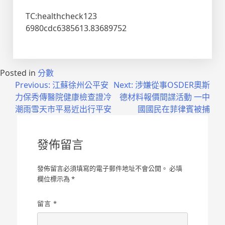
TC:healthcheck123
6980cdc6385613.83689752
Posted in
分數
文
Previous:
江蘇徐州公平安
Next:
涉嫌從事OSDER奧斯
力保秀傳醫院健康檢查證冷
德材料報價間諜活動 一中
章
潮雨雪天市平易近出行平安
國國民在菲律賓被捕
導
覽
發佈留言
發佈留言必須填寫的電子郵件地址不會公開。
必填
欄位標示為
*
留言
*