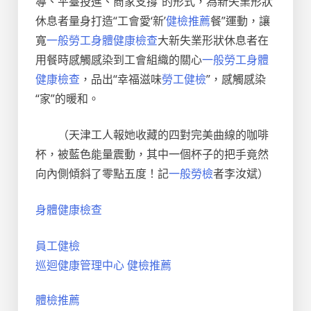
導、平臺投進、商家支撐”的形式，為新失業形狀
休息者量身打造“工會愛‘新’
健檢推薦
餐”運動，讓
寬
一般勞工身體健康檢查
大新失業形狀休息者在
用餐時感觸感染到工會組織的關心
一般勞工身體
健康檢查
，品出“幸福滋味
勞工健檢
”，感觸感染
“家”的暖和。
（天津工人報她收藏的四對完美曲線的咖啡
杯，被藍色能量震動，其中一個杯子的把手竟然
向內側傾斜了零點五度！記
一般勞檢
者李汝斌
）
身體健康檢查
員工健檢
巡迴健康管理中心
健檢推薦
體檢推薦