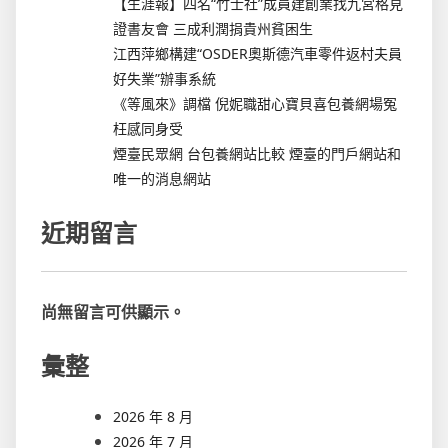
【生涯報】四名“竹士社”成員建創業找九宮格見
證書友會 三成利潤捐貴州貧困生
江西萍鄉構建“OSDER奧斯德汽車零件返村夫員
好失業”辦事系統
《等風來》調檔 倪妮職甜心寶貝喜包養網場冤
枉感同身受
煙臺民眾網 台包養網站比較 煙臺的門戶網站和
唯一的消息網站
近期留言
尚無留言可供顯示。
彙整
2026 年 8 月
2026 年 7 月