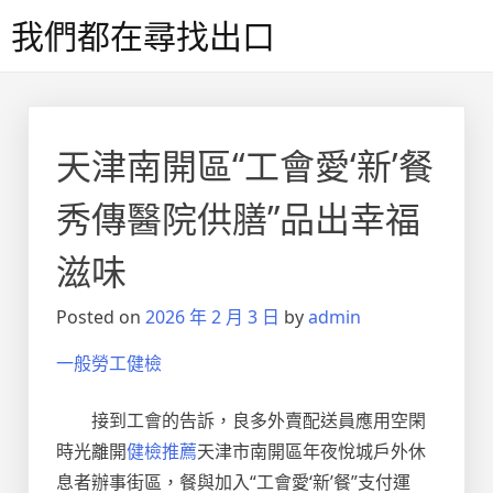
Skip
我們都在尋找出口
to
content
天津南開區“工會愛‘新’餐
秀傳醫院供膳”品出幸福
滋味
Posted on
2026 年 2 月 3 日
by
admin
一般勞工健檢
接到工會的告訴，良多外賣配送員應用空閑
時光離開
健檢推薦
天津市南開區
年夜悅城戶外休
息者辦事街區，餐與加入“工會愛‘新’餐”支付運