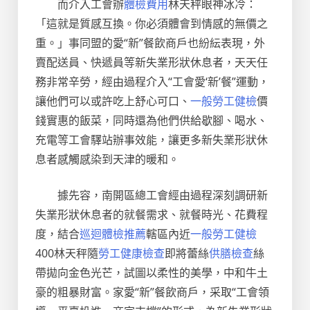
而介入工會辦
體檢費用
林天秤眼神冰冷：
「這就是質感互換。你必須體會到情感的無價之
重。」事同盟的愛“新”餐飲商戶也紛紜表現，外
賣配送員、快遞
員
等新失業形狀休息者，天天任
務非常辛勞，經由過程介入“工會愛‘新’餐”運動，
讓他們可以或許吃上舒心可口、
一般勞工健檢
價
錢實惠的飯菜，同時還為他們供給歇腳、喝水、
充電等工會驛站辦事效能，讓更多新失業形狀休
息者感觸感染到天津的暖和。
據先容，南開區總工會經由過程深刻調研
新
失業形狀休息者
的就餐需求、就餐時光、花費程
度，結合
巡迴體檢推薦
轄區內近
一般勞工健檢
400林天秤隨
勞工健康檢查
即將蕾絲
供膳檢查
絲
帶拋向金色光芒，試圖以柔性的美學，中和牛土
豪的粗暴財富。家愛“新”餐飲商戶，采取“工會領