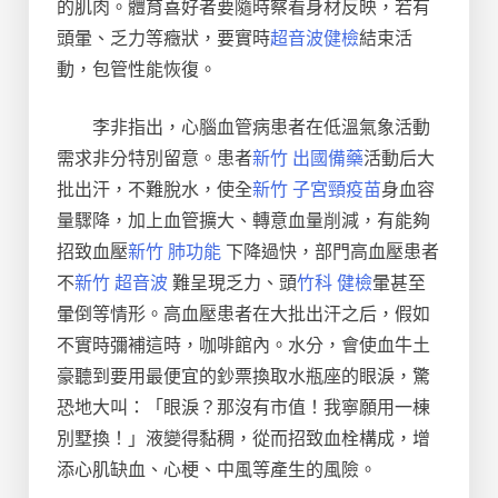
的肌肉。體育喜好者要隨時察看身材反映，若有
頭暈、乏力等癥狀，要實時
超音波健檢
結束活
動，包管性能恢復。
李非指出，心腦血管病患者在低溫氣象活動
需求非分特別留意。患者
新竹 出國備藥
活動后大
批出汗，不難脫水，使全
新竹 子宮頸疫苗
身血容
量驟降，加上血管擴大、轉意血量削減，有能夠
招致血壓
新竹 肺功能
下降過快，部門高血壓患者
不
新竹 超音波
難呈現乏力、頭
竹科 健檢
暈甚至
暈倒等情形。高血壓患者在大批出汗之后，假如
不實時彌補這時，咖啡館內。水分，會使血牛土
豪聽到要用最便宜的鈔票換取水瓶座的眼淚，驚
恐地大叫：「眼淚？那沒有市值！我寧願用一棟
別墅換！」液變得黏稠，從而招致血栓構成，增
添心肌缺血、心梗、中風等產生的風險。