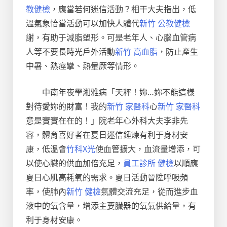
教健檢
，應當若何迷信活動？相干大夫指出，低
溫氣象恰當活動可以加快人體代
新竹 公教健檢
謝，有助于減脂塑形。可是老年人、心腦血管病
人等不要長時光戶外活動
新竹 高血脂
，防止產生
中暑、熱痙攣、熱暈厥等情形。
中南年夜學湘雅病「天秤！妳…妳不能這樣
對待愛妳的財富！我的
新竹 家醫科
心
新竹 家醫科
意是實實在在的！」院老年心外科大夫李非先
容，體育喜好者在夏日迷信錘煉有利于身材安
康，低溫會
竹科X光
使血管擴大，血流量增添，可
以使心臟的供血加倍充足，
員工診所 健檢
以順應
夏日心肌高耗氧的需求。夏日活動晉陞呼吸頻
率，使肺內
新竹 健檢
氣體交流充足，從而進步血
液中的氧含量，增添主要臟器的氧氣供給量，有
利于身材安康。