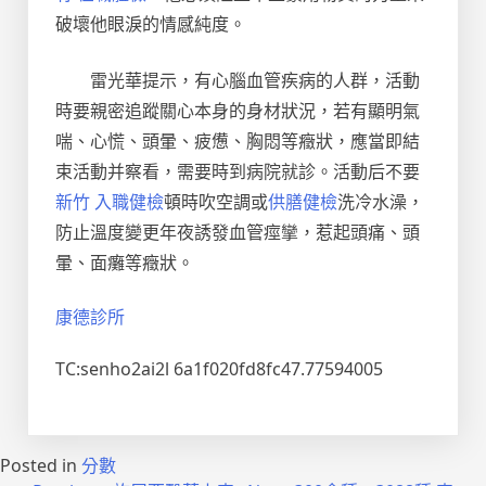
破壞他眼淚的情感純度。
雷光華提示，有心腦血管疾病的人群，活動
時要親密追蹤關心本身的身材狀況，若有顯明氣
喘、心慌、頭暈、疲憊、胸悶等癥狀，應當即結
束活動并察看，需要時到病院就診。活動后不要
新竹 入職健檢
頓時吹空調或
供膳健檢
洗冷水澡，
防止溫度變更年夜誘發血管痙攣，惹起頭痛、頭
暈、面癱等癥狀。
康德診所
TC:senho2ai2l 6a1f020fd8fc47.77594005
Posted in
分數