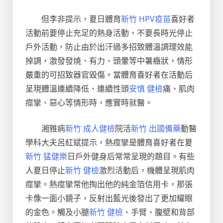
但李非提示，夏日體育
新竹 HPV疫苗
喜好者
活動前要停止充足的熱身活動，不要長時光停止
戶外活動，防止由於出汗過多招致體溫調理效能
掉調，激發發燒、有力、頭暈等中暑癥狀，情形
嚴重的可招致器官毀傷。當體育喜好者在活動后
呈現體溫連續降低、連續性頭
安慎 健檢
痛、肌肉
痙攣、惡心等情形時，應實時就醫。
湘雅病
新竹 成人健檢
院活
新竹 出國備藥
動醫
學科大夫呂紅斌提示，熱痙攣是體育喜好者在夏
新竹 猛健樂
日戶外健身后常常呈現的題目。有些
人夏日停止
新竹 健檢
激烈活動后，機體呈現肌肉
痙攣。熱痙攣常他掏出他的純金箔信用卡，那張
卡像一面小鏡子，反射出藍光後發出了更加耀眼
的金色。觸及小腿
新竹 健檢
、手臂、腹壁和背部