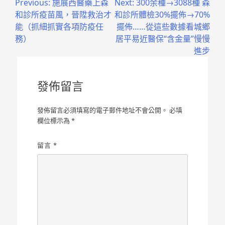
文
Previous:
施展西醫藥上森
Next:
300余種→3088種 森
和診所疫苗風，晉陞救治才
和診所體檢30%擺佈→70%
章
能（抓細抓實各項防疫任
擺佈……從這些數據看城鄉
導
務）
居平易近醫保“含金量”慢慢
進步
覽
發佈留言
發佈留言必須填寫的電子郵件地址不會公開。
必填
欄位標示為
*
留言
*