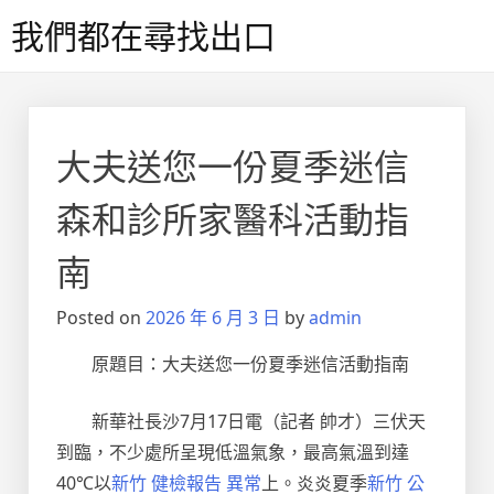
Skip
我們都在尋找出口
to
content
大夫送您一份夏季迷信
森和診所家醫科活動指
南
Posted on
2026 年 6 月 3 日
by
admin
原題目：大夫送您一份夏季迷信活動指南
新華社長沙7月17日電（記者 帥才）三伏天
到臨，不少處所呈現低溫氣象，最高氣溫到達
40℃以
新竹 健檢報告 異常
上。炎炎夏季
新竹 公