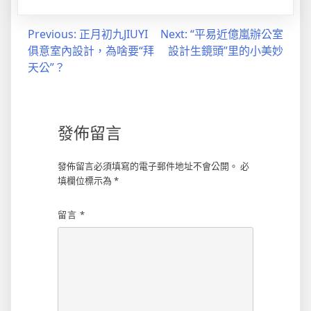
文
Previous:
正月初九JIUYI
Next:
“平易近億嵐辦公室
俱意室內設計，為啥要“拜
設計生鏡頭”里的小美妙
章
天公”？
導
覽
發佈留言
發佈留言必須填寫的電子郵件地址不會公開。
必
填欄位標示為
*
留言
*