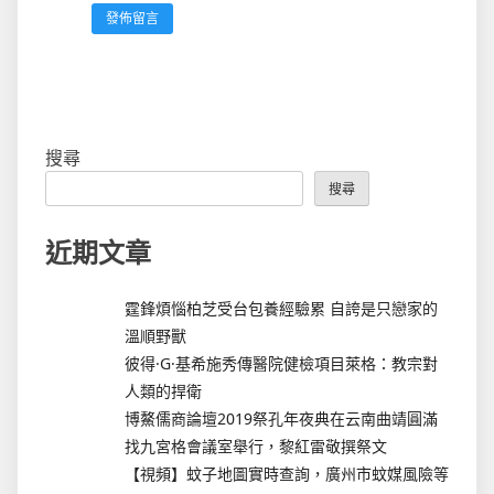
搜尋
搜尋
近期文章
霆鋒煩惱柏芝受台包養經驗累 自誇是只戀家的
溫順野獸
彼得·G·基希施秀傳醫院健檢項目萊格：教宗對
人類的捍衛
博鰲儒商論壇2019祭孔年夜典在云南曲靖圓滿
找九宮格會議室舉行，黎紅雷敬撰祭文
【視頻】蚊子地圖實時查詢，廣州市蚊媒風險等