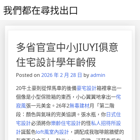
Skip
我們都在尋找出口
to
content
多省官宣中小JIUYI俱意
住宅設計學年齡假
Posted on
2026 年 2 月 28 日
by
admin
20牛土豪則從悍馬車的後備
豪宅設計
箱裡拿出一
個像是小型保險箱的東西，小心翼翼地拿出一
侘
寂風
張一元美金。26年2
無毒建材
月「第二階
段：顏色與氣味的完美協調。張水瓶，你
日式住
宅設計
必須將你
樂齡住宅設計
的怪
私人招待所設
計
誕藍色
loft風室內設計
，調配成我咖啡館牆壁的