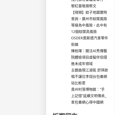
黎紅雷敬撰祭文
【視頻】蚊子地圖實時
查詢，廣州市蚊媒風險
等級為中風險，此中有
12個蚊媒高風險
OSDER奧斯德汽車零件
街鎮
陳柏琿：關注AI秀傳醫
院體檢項目虛擬伴侶侵
進未成年領域
主題曲現江湖氣 舒琪欲
唱不讓位李翊台包養網
站比較君
貴州村落博物館：“手
上記憶”延續文明傳承_
查包養網心得中國網