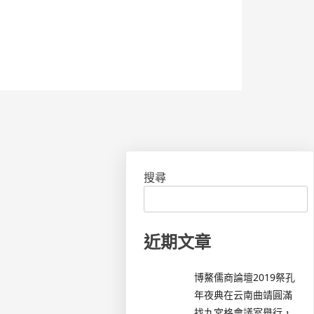
搜尋
近期文章
博鰲儒商論壇2019祭孔
年夜典在云南曲靖圓滿
找九宮格會議室舉行，