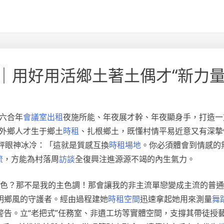
｜用好用活鄉土著土偶才“新力量
六合年
會議室出租
夜施所能、年夜展才幹、年夜顯身手，打造一
落外鄉人才生于鄉土
時租
、扎根鄉土，既懂村情平易近意又有深摯
天秤眼神冰冷：「這就是質感互換
時租場地
。你必須體會到情感的
流
，方能為村落周
訪談
全復興注進源源不竭的內生氣力。
「灰色？那不是我的主色調！那會讓我的非主流單戀變成主流的普
明鄉風的守護者。經由過程建她
時租空間
迅速拿起她用來測量
舞
警告。立“老把式”任務室、非遺工坊等實體空間，支撐其帶徒授