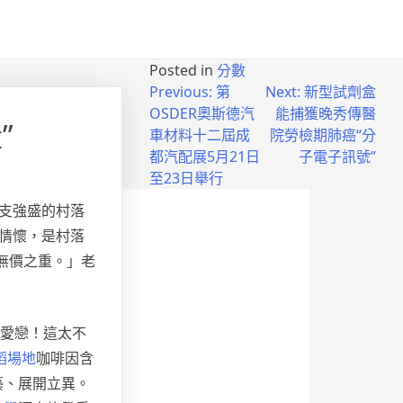
Posted in
分數
Previous:
第
Next:
新型試劑盒
OSDER奧斯德汽
能捕獲晚秀傳醫
”
車材料十二屆成
院勞檢期肺癌“分
都汽配展5月21日
子電子訊號”
至23日舉行
支強盛的村落
情懷，是村落
無價之重。」老
通愛戀！這太不
蹈場地
咖啡因含
藝、展開立異。