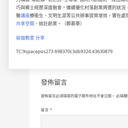
巧與鄉土經歷深度融會。連續優化村落創業周遭的狀況
醫
講座
療衛生、文明生涯等公共辦事提質增效，實在處
共享空間
、結壯創業。（鄭慕華）
瑜伽教室
分享
TC:9spacepos273 698370c3db9324.43630879
發佈留言
發佈留言必須填寫的電子郵件地址不會公開。
必填欄
留言
*