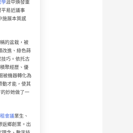
教學
涯中煥發重
村平易近議事
中施展本質感
稱的盆栽，被
類改進、綠色蒔
陞技巧。依托古
中積聚經歷、優
圈被機器轉化為
帶動才能，使其
方的妙她做了一
租會議
業生、
想返鄉創業。出
代理念、數字技