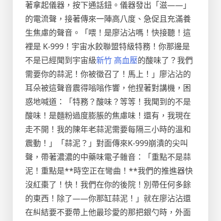
著拿起儀器，按下通話鈕。儀器發出「滋——」
的電流聲，接著傳來一陣高八度、急促且充滿養
生焦慮的聲音。「喂！是廖沾沾嗎！快接聽！這
裡是 K-999！宇宙水餃聯盟特級特務！你那邊是
不是已經聞到宇宙級
新竹 高血壓
的酸味了？我們
需要你的蒜泥！你被徵召了！馬上！」廖沾沾的
耳朵被這聲音震得嗡嗡作響，他捏著對講機，困
惑地喊道：「特務？酸味？等等！我聞到的不是
酸味！是麵粉過度膨脹的焦慮味！還有，我現在
走不開！我的陳年老蒜泥需要每隔三小時的溫和
震動！」「蒜泥？」對面傳來K-999崩潰的尖叫
聲，帶著濃濃的中藥味電子雜音：「重點不是蒜
泥！重點是**時空正在彎曲！**我們的推進器快
沒紅棗了！快！我們在你的後院！別帶任何多餘
的東西！除了——你那缸蒜泥！」就在廖沾沾還
在糾結要不要帶上他最珍愛的那把銀勺時，外面