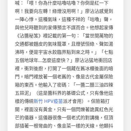
喊：「喂！你為什麼咕嚕咕嚕？你倒是紅一下
啊！我要向左轉！綠燈沒用啊！」廖沾沾感覺到
一陣心悸。這種氣味，這種不祥的「咕嚕」聲，
與他兒時聽到的家傳預言不謀而合。他想起家傳
《沾醬秘笈》裡記載的第一句：「當世間萬物的
交通都被麵皮的氣味籠罩，且燈號恒綠、聲如湯
沸時，便是宇宙水餃臨界點到來之時。」「七點
五個地球年…怎麼這麼快？」廖沾沾猛地衝回店
裡，衝到後廚，打開了一個藏在舊冰櫃後面的暗
門。暗門裡放著一個老舊的、像是古代金屬保險
箱的東西。他輸入了密碼：「一醬二醋三油四辣
五蒜泥」（這是醬料界的基礎公式，只有像他這
樣的傳統
新竹 HPV疫苗
派才會用）。保險箱打
開，裡面沒有黃金，只有一個閃爍著詭異紅色光
芒的儀器。這儀器很像一個老式的對講機，但頂
部插著一根彎曲的、像韭菜一樣的天線。他顫抖