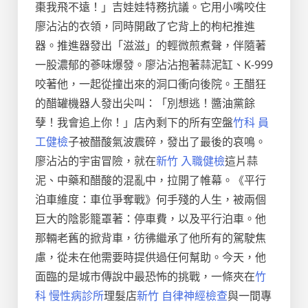
棗我飛不遠！」吉娃娃特務抗議。它用小嘴咬住
廖沾沾的衣領，同時開啟了它背上的枸杞推進
器。推進器發出「滋滋」的輕微煎煮聲，伴隨著
一股濃郁的蔘味爆發。廖沾沾抱著蒜泥缸、K-999
咬著他，一起從撞出來的洞口衝向後院。王醋狂
的醋罐機器人發出尖叫：「別想逃！醬油黨餘
孽！我會追上你！」店內剩下的所有空盤
竹科 員
工健檢
子被醋酸氣波震碎，發出了最後的哀鳴。
廖沾沾的宇宙冒險，就在
新竹 入職健檢
這片蒜
泥、中藥和醋酸的混亂中，拉開了帷幕。《平行
泊車維度：車位爭奪戰》何手殘的人生，被兩個
巨大的陰影籠罩著：停車費，以及平行泊車。他
那輛老舊的掀背車，彷彿繼承了他所有的駕駛焦
慮，從未在他需要時提供過任何幫助。今天，他
面臨的是城市傳說中最恐怖的挑戰，一條夾在
竹
科 慢性病診所
理髮店
新竹 自律神經檢查
與一間專