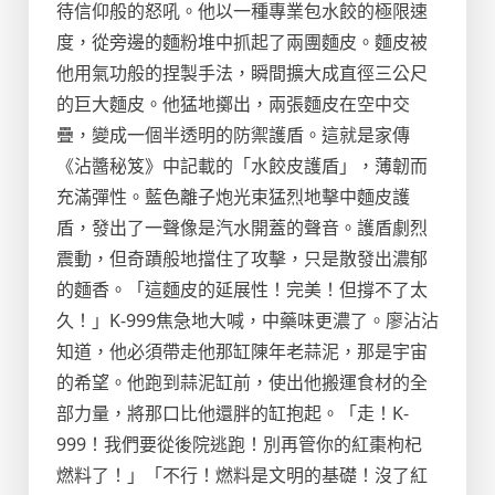
待信仰般的怒吼。他以一種專業包水餃的極限速
度，從旁邊的麵粉堆中抓起了兩團麵皮。麵皮被
他用氣功般的捏製手法，瞬間擴大成直徑三公尺
的巨大麵皮。他猛地擲出，兩張麵皮在空中交
疊，變成一個半透明的防禦護盾。這就是家傳
《沾醬秘笈》中記載的「水餃皮護盾」，薄韌而
充滿彈性。藍色離子炮光束猛烈地擊中麵皮護
盾，發出了一聲像是汽水開蓋的聲音。護盾劇烈
震動，但奇蹟般地擋住了攻擊，只是散發出濃郁
的麵香。「這麵皮的延展性！完美！但撐不了太
久！」K-999焦急地大喊，中藥味更濃了。廖沾沾
知道，他必須帶走他那缸陳年老蒜泥，那是宇宙
的希望。他跑到蒜泥缸前，使出他搬運食材的全
部力量，將那口比他還胖的缸抱起。「走！K-
999！我們要從後院逃跑！別再管你的紅棗枸杞
燃料了！」「不行！燃料是文明的基礎！沒了紅