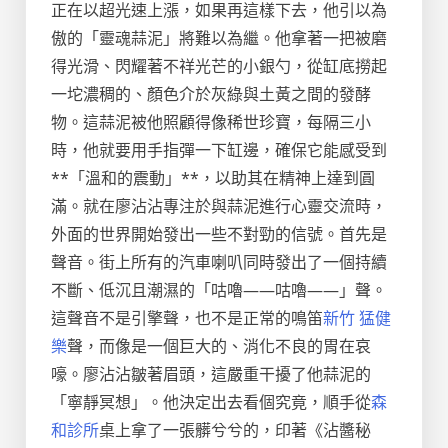
正在以超光速上漲，如果再這樣下去，他引以為
傲的「靈魂蒜泥」將難以為繼。他拿著一把被磨
得光滑、閃耀著不祥光芒的小銀勺，從缸底撈起
一坨濃稠的、顏色介於灰綠與土黃之間的發酵
物。這蒜泥被他照顧得像稀世珍寶，每隔三小
時，他就要用手指彈一下缸邊，確保它能感受到
**「溫和的震動」**，以助其在精神上達到圓
滿。就在廖沾沾專注於與蒜泥進行心靈交流時，
外面的世界開始發出一些不對勁的信號。首先是
聲音。街上所有的汽車喇叭同時發出了一個持續
不斷、低沉且潮濕的「咕嚕——咕嚕——」聲。
這聲音不是引擎聲，也不是正常的鳴笛
新竹 猛健
樂
聲，而像是一個巨大的、消化不良的胃在哀
嚎。廖沾沾皺著眉頭，這嚴重干擾了他蒜泥的
「寧靜冥想」。他決定出去看個究竟，順手從
森
和診所
桌上拿了一張髒兮兮的，印著《沾醬秘