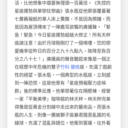
活，比他想象中還要無理頭一百萬倍。《失控的
星座運勢與單戀狂想曲》張水瓶從他那張覆蓋著
七層舊報紙的單人床上驚醒，不是因為鬧鐘，而
是因為屋頂傳來了一陣震耳欲聾的廣播聲。「緊
急！緊急！今日星座運勢超級大修正！所有天秤
座請注意！由於月球剛剛打了一個噴嚏，您的戀
愛機率從昨日的百分之九十九點九，陡降至負百
分之八十七！」廣播員的聲音聽起來像是一個正
在經歷中年危機的雙子
竹科 健檢
座，充滿了戲劇
性的絕望。張水瓶，一個典型的水瓶座，立刻感
到一陣恐慌，這是他患有「星座預報壓力症候
群」後的標準反應。他單戀著住在隔壁棟、經營
一家「平衡美學」咖啡館的林天秤。林天秤完美
得像是從黃金分割線中走出來的藝術品。而張水
瓶的人生，則像一團被獅子座暴君隨意亂踢的毛
線球，充滿了混亂與錯位。他衝到窗邊，往外看