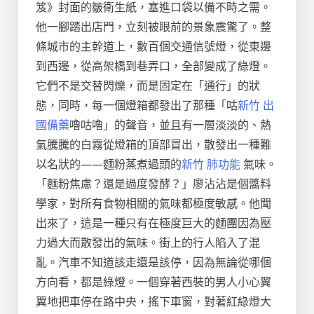
笈》封面的皺衛生紙，塞進口袋以備不時之需。
他一腳踏出店門，立刻被眼前的景象震驚了。整
條城市的主幹道上，數百個交通信號燈，從東邊
到西邊，從高架橋到巷弄口，全部變成了綠燈。
它們不是交替閃爍，而是固定在「通行」的狀
態，同時，每一個燈箱都發出了那種「咕
新竹 出
國備藥
嚕咕嚕」的聲音，並且有一層淡淡的、熱
氣騰騰的白霧從燈箱的頂部冒出，散發出一種難
以名狀的——麵粉蒸煮過頭的
新竹 肺功能
氣味。
「麵粉焦慮？還是過度發酵？」廖沾沾是個醬料
學家，對所有食物相關的氣味都極度敏感。他聞
出來了，這是一種只有在極度巨大的麵團因為壓
力過大而散發出的氣味。街上的行人陷入了混
亂。汽車不知道該走還是該停，因為無論從哪個
方向看，都是綠燈。一個穿著西裝的男人小心翼
翼地把車停在路中央，搖下車窗，對著紅綠燈大