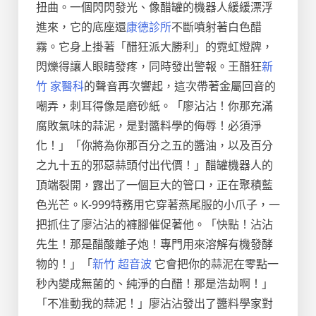
扭曲。一個閃閃發光、像醋罐的機器人緩緩漂浮
進來，它的底座還
康德診所
不斷噴射著白色醋
霧。它身上掛著「醋狂派大勝利」的霓虹燈牌，
閃爍得讓人眼睛發疼，同時發出警報。王醋狂
新
竹 家醫科
的聲音再次響起，這次帶著金屬回音的
嘲弄，刺耳得像是磨砂紙。「廖沾沾！你那充滿
腐敗氣味的蒜泥，是對醬料學的侮辱！必須淨
化！」「你將為你那百分之五的醬油，以及百分
之九十五的邪惡蒜頭付出代價！」醋罐機器人的
頂端裂開，露出了一個巨大的管口，正在聚積藍
色光芒。K-999特務用它穿著燕尾服的小爪子，一
把抓住了廖沾沾的褲腳催促著他。「快點！沾沾
先生！那是醋酸離子炮！專門用來溶解有機發酵
物的！」「
新竹 超音波
它會把你的蒜泥在零點一
秒內變成無菌的、純淨的白醋！那是浩劫啊！」
「不准動我的蒜泥！」廖沾沾發出了醬料學家對