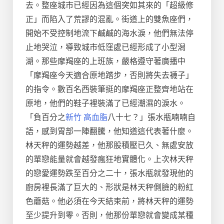
去。整座城市已經因為這個突如其來的「超級修
正」而陷入了荒謬的混亂。街道上的雙魚座們，
開始不受控制地流下鹹鹹的海水淚，他們無法停
止地哭泣，導致城市低窪處已經形成了小型潟
湖。那些摩羯座的上班族，嚴格遵守著廣播中
「摩羯座今天適合原地踏步，否則將失去襪子」
的指令。數百名西裝筆挺的摩羯座正整齊地站在
原地，他們的鞋子裡裝滿了已經潮濕的淚水。
「負百分之
新竹 高血脂
八十七？」張水瓶喃喃自
語，感到胃部一陣翻騰，他知道這代表著什麼。
林天秤的運勢越差，他那股積壓已久、無處安放
的單戀能量就會越發瘋狂地實體化。上次林天秤
的戀愛運勢跌至百分之二十，張水瓶就發現他的
廚房裡長滿了巨大的、形狀是林天秤側臉的粉紅
色蘑菇。他必須在今天結束前，將林天秤的運勢
至少提升到零。否則，他那份單戀就會變成某種