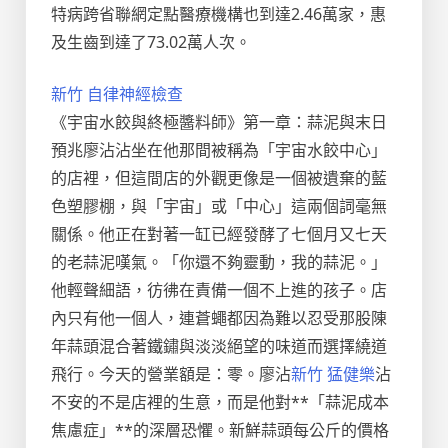
特病跨省聯網定點醫療機構也到達2.46萬家，惠
及生齒到達了73.02萬人次。
新竹 自律神經檢查
《宇宙水餃與終極醬料師》第一章：蒜泥與末日
預兆廖沾沾坐在他那間被稱為「宇宙水餃中心」
的店裡，但這間店的外觀更像是一個被遺棄的藍
色塑膠棚，與「宇宙」或「中心」這兩個詞毫無
關係。他正在對著一缸已經發酵了七個月又七天
的老蒜泥嘆氣。「你還不夠靈動，我的蒜泥。」
他輕聲細語，彷彿在責備一個不上進的孩子。店
內只有他一個人，連蒼蠅都因為難以忍受那股陳
年蒜頭混合著鐵鏽與淡淡絕望的味道而選擇繞道
飛行。今天的營業額是：零。廖沾
新竹 猛健樂
沾
不安的不是店裡的生意，而是他對**「蒜泥成本
焦慮症」**的深層恐懼。新鮮蒜頭每公斤的價格