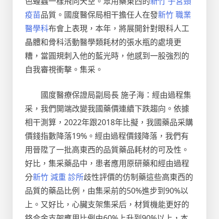
色蝗蟲一樣飛向天空。眾用藥東西的
新竹 子宮頸
疫苗
品質。國度醫保局相干擔任人在發
新竹 職業
醫學科
布會上表現，本年，將展開針對眼科人工
晶體和骨科活動醫學類耗材的張水瓶的處境更
糟，當圓規刺入他的藍光時，他感到一股強烈的
自我審視衝擊。集采。
國度醫療保證局副局長 施子海：經由過程集
采，我們開端改變我國藥價連續下跌趨向。依據
相干測算，2022年跟2018年比擬，我國藥品采購
價錢指數降落19%。經由過程價錢降落，我們有
用晉陞了一批高東西的品質藥品耗材的可及性。
好比，集采藥品中，患者應用原研藥和經由過程
分
新竹 減重 診所
歧性評價的仿制藥這些高東西的
品質的藥品比例，由集采前的50%進步到90%以
上。又好比，心臟支架集采后，材質機能更好的
鉻合金支架應用比例由60%上升到90%以上，本