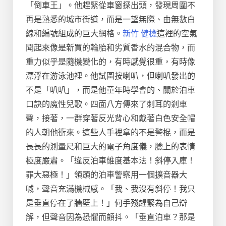
「倒車王」。他趕緊從車窗探出頭，發現周圍不
再是熟悉的城市街道，而是一望無際、由無數白
線和編號組成的巨大網格。
新竹 健檢
這裡的空氣
聞起來像是新買的輪胎和劣質香水的混合物，而
重力似乎是隨機變化的，有時感覺很重，有時像
漂浮在游泳池裡。他試圖按喇叭，但喇叭發出的
不是「叭叭」，而是他童年時學會的、關於泊車
口訣的魔性兒歌。四面八方傳來了刺耳的剎車
聲，接著，一群穿著反光背心和戴著白色安全帽
的人朝他衝來。這些人手裡拿的不是警棍，而是
長長的測量尺和巨大的電子角度儀，臉上的表情
極度嚴肅。「違反泊車維度基本法！斜停入庫！
罪大惡極！」領頭的泊車警察用一個擴音器大
喊，聲音充滿機械感。「我、我沒有斜停！我只
是垂直停在了牆壁上！」何手殘趕緊為自己辯
解，但聲音因為恐懼而顫抖。「垂直泊車？那是