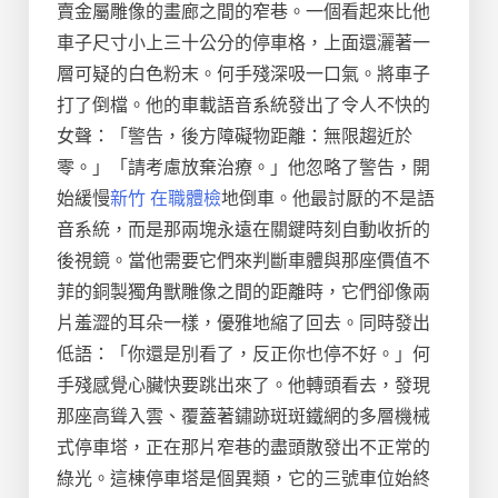
賣金屬雕像的畫廊之間的窄巷。一個看起來比他
車子尺寸小上三十公分的停車格，上面還灑著一
層可疑的白色粉末。何手殘深吸一口氣。將車子
打了倒檔。他的車載語音系統發出了令人不快的
女聲：「警告，後方障礙物距離：無限趨近於
零。」「請考慮放棄治療。」他忽略了警告，開
始緩慢
新竹 在職體檢
地倒車。他最討厭的不是語
音系統，而是那兩塊永遠在關鍵時刻自動收折的
後視鏡。當他需要它們來判斷車體與那座價值不
菲的銅製獨角獸雕像之間的距離時，它們卻像兩
片羞澀的耳朵一樣，優雅地縮了回去。同時發出
低語：「你還是別看了，反正你也停不好。」何
手殘感覺心臟快要跳出來了。他轉頭看去，發現
那座高聳入雲、覆蓋著鏽跡斑斑鐵網的多層機械
式停車塔，正在那片窄巷的盡頭散發出不正常的
綠光。這棟停車塔是個異類，它的三號車位始終