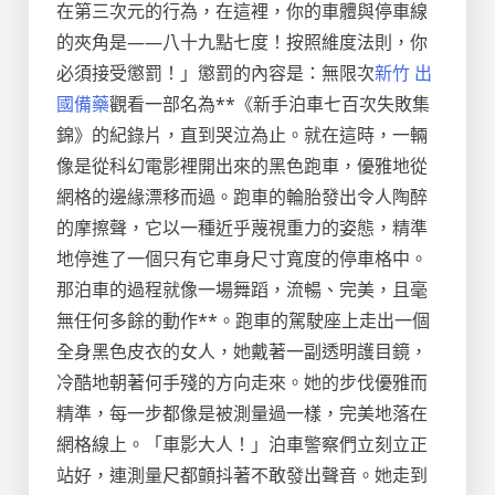
在第三次元的行為，在這裡，你的車體與停車線
的夾角是——八十九點七度！按照維度法則，你
必須接受懲罰！」懲罰的內容是：無限次
新竹 出
國備藥
觀看一部名為**《新手泊車七百次失敗集
錦》的紀錄片，直到哭泣為止。就在這時，一輛
像是從科幻電影裡開出來的黑色跑車，優雅地從
網格的邊緣漂移而過。跑車的輪胎發出令人陶醉
的摩擦聲，它以一種近乎蔑視重力的姿態，精準
地停進了一個只有它車身尺寸寬度的停車格中。
那泊車的過程就像一場舞蹈，流暢、完美，且毫
無任何多餘的動作**。跑車的駕駛座上走出一個
全身黑色皮衣的女人，她戴著一副透明護目鏡，
冷酷地朝著何手殘的方向走來。她的步伐優雅而
精準，每一步都像是被測量過一樣，完美地落在
網格線上。「車影大人！」泊車警察們立刻立正
站好，連測量尺都顫抖著不敢發出聲音。她走到