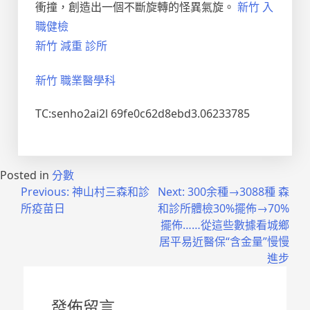
衝撞，創造出一個不斷旋轉的怪異氣旋。
新竹 入
職健檢
新竹 減重 診所
新竹 職業醫學科
TC:senho2ai2l 69fe0c62d8ebd3.06233785
Posted in
分數
文
Previous:
神山村三森和診
Next:
300余種→3088種 森
所疫苗日
和診所體檢30%擺佈→70%
章
擺佈……從這些數據看城鄉
導
居平易近醫保“含金量”慢慢
進步
覽
發佈留言