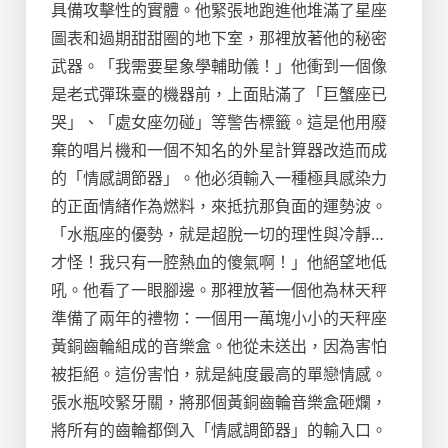
具備攻擊性的實體。他緊張地跑進他堆滿了星座
圖表和過期甜甜圈的地下室，那裡放著他的秘密
武器。「我需要星象學輔助儀！」他衝到一個像
是老式彈珠臺的機器前，上面貼滿了「巨蟹座已
哭」、「處女座勿碰」等警告標籤。這是他用廢
棄的唱片機和一個不知名的外星計算器改造而成
的「情感調節器」。他必須輸入一種極具感染力
的正面情緒作為燃料，來抵抗那負面的運勢波。
「水瓶座的優勢，就是超脫一切的理性與冷靜…
才怪！我只有一腔熱血的傻氣啊！」他絕望地低
吼。他看了一眼腳邊。那裡放著一個他為林天秤
準備了兩年的禮物：一個用一萬塊小小的天秤座
黃銅齒輪組成的音樂盒。他從未送出，因為害怕
被拒絕。這份害怕，就是純度最高的單戀情感。
張水瓶咬緊牙關，將那個黃銅齒輪音樂盒砸爛，
將所有的齒輪都倒入「情感調節器」的輸入口。