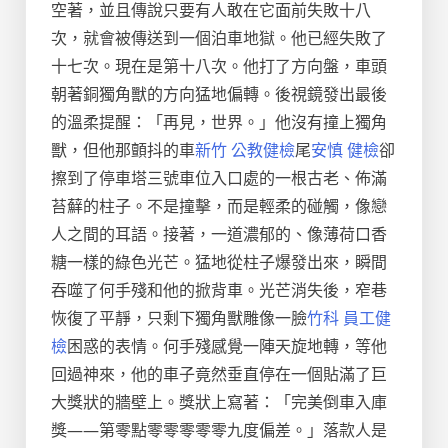
空著，並且傳說只要有人敢在它面前失敗十八
次，就會被傳送到一個泊車地獄。他已經失敗了
十七次。現在是第十八次。他打了方向盤，車頭
朝著銅獨角獸的方向猛地偏轉。後視鏡發出最後
的溫柔提醒：「再見，世界。」他沒有撞上獨角
獸，但他那顫抖的車
新竹 公教健檢
尾
安慎 健檢
卻
擦到了停車塔三號車位入口處的一根古老、佈滿
苔蘚的柱子。不是撞擊，而是輕柔的碰觸，像戀
人之間的耳語。接著，一道濃郁的、像薄荷口香
糖一樣的綠色光芒。猛地從柱子爆發出來，瞬間
吞噬了何手殘和他的掀背車。光芒消失後，窄巷
恢復了平靜，只剩下獨角獸雕像一臉
竹科 員工健
檢
困惑的表情。何手殘感覺一陣天旋地轉，等他
回過神來，他的車子竟然垂直停在一個貼滿了巨
大獎狀的牆壁上。獎狀上寫著：「完美倒車入庫
獎——第零點零零零零零九度偏差。」落款人是