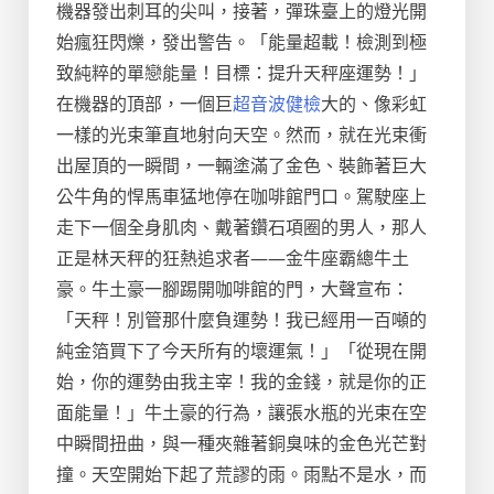
機器發出刺耳的尖叫，接著，彈珠臺上的燈光開
始瘋狂閃爍，發出警告。「能量超載！檢測到極
致純粹的單戀能量！目標：提升天秤座運勢！」
在機器的頂部，一個巨
超音波健檢
大的、像彩虹
一樣的光束筆直地射向天空。然而，就在光束衝
出屋頂的一瞬間，一輛塗滿了金色、裝飾著巨大
公牛角的悍馬車猛地停在咖啡館門口。駕駛座上
走下一個全身肌肉、戴著鑽石項圈的男人，那人
正是林天秤的狂熱追求者——金牛座霸總牛土
豪。牛土豪一腳踢開咖啡館的門，大聲宣布：
「天秤！別管那什麼負運勢！我已經用一百噸的
純金箔買下了今天所有的壞運氣！」「從現在開
始，你的運勢由我主宰！我的金錢，就是你的正
面能量！」牛土豪的行為，讓張水瓶的光束在空
中瞬間扭曲，與一種夾雜著銅臭味的金色光芒對
撞。天空開始下起了荒謬的雨。雨點不是水，而