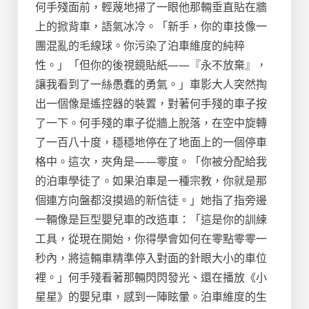
何手殘面前，輕蔑地掃了一眼他那輛垂直貼在牆
上的掀背車，語氣冰冷。「新手，你的車技像一
團混亂的毛線球。你污染了泊車維度的純粹
性。」「但你的後視鏡貼紙——『永不放棄』，
讓我看到了一絲愚蠢的勇氣。」車影大人突然掏
出一個像是遙控器的裝置，對著何手殘的車子按
了一下。何手殘的車子從牆上脫落，在空中旋轉
了一百八十度，穩穩地停在了地面上的一個停車
格中。這次，夾角是——零度。「你被分配給我
的泊車學徒了。如果泊車是一種宗教，你就是那
個連方向盤都沒摸過的新信徒。」她指了指旁邊
一輛像是巨型嬰兒車的改造車：「這是你的訓練
工具，從現在開始，你得學會如何在零點零零一
秒內，將這輛車精準停入對面的針眼大小的車位
裡。」何手殘看著那輛閃閃發光、還在播放《小
星星》的嬰兒車，感到一陣眩暈。泊車維度的生