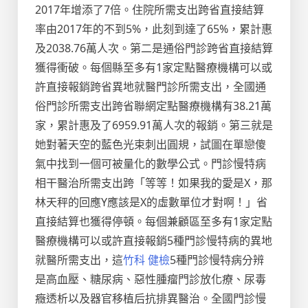
2017年增添了7倍。住院所需支出跨省直接結算
率由2017年的不到5%，此刻到達了65%，累計惠
及2038.76萬人次。第二是通俗門診跨省直接結算
獲得衝破。每個縣至多有1家定點醫療機構可以或
許直接報銷跨省異地就醫門診所需支出，全國通
俗門診所需支出跨省聯網定點醫療機構有38.21萬
家，累計惠及了6959.91萬人次的報銷。第三就是
她對著天空的藍色光束刺出圓規，試圖在單戀傻
氣中找到一個可被量化的數學公式。門診慢特病
相干醫治所需支出跨「等等！如果我的愛是X，那
林天秤的回應Y應該是X的虛數單位才對啊！」省
直接結算也獲得停頓。每個兼顧區至多有1家定點
醫療機構可以或許直接報銷5種門診慢特病的異地
就醫所需支出，這
竹科 健檢
5種門診慢特病分辨
是高血壓、糖尿病、惡性腫瘤門診放化療、尿毒
癥透析以及器官移植后抗排異醫治。全國門診慢