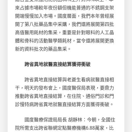
來占據市場較年夜份額但機能普通的不銹鋼支架
開端慢慢加入市場。國度層面，我們本年曾經展
開了第八批藥品集中采購，我們還將展開第四批
高值醫用耗材的集采，重要是針對眼科的人工晶
體和骨科的活動醫學類耗材，當令還將展開更換
新的資料批次的藥品集采。
跨省異地就醫直接結算獲得衝破
跨省異地直接結算與老蒼生看病就醫直接相
干，明天的發布會上，國度醫保局表現，要鼎力
推動跨省異地直接結算，在住院、通俗門診和門
診慢特病跨省異地就醫直接結算方面獲得衝破。
國度醫療保證局局長 胡靜林：今朝，全國住
院所需支出跨省聯網定點醫療機構6.88萬家，比