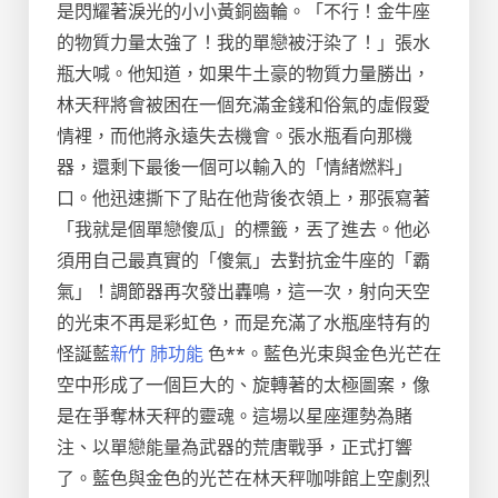
是閃耀著淚光的小小黃銅齒輪。「不行！金牛座
的物質力量太強了！我的單戀被汙染了！」張水
瓶大喊。他知道，如果牛土豪的物質力量勝出，
林天秤將會被困在一個充滿金錢和俗氣的虛假愛
情裡，而他將永遠失去機會。張水瓶看向那機
器，還剩下最後一個可以輸入的「情緒燃料」
口。他迅速撕下了貼在他背後衣領上，那張寫著
「我就是個單戀傻瓜」的標籤，丟了進去。他必
須用自己最真實的「傻氣」去對抗金牛座的「霸
氣」！調節器再次發出轟鳴，這一次，射向天空
的光束不再是彩虹色，而是充滿了水瓶座特有的
怪誕藍
新竹 肺功能
色**。藍色光束與金色光芒在
空中形成了一個巨大的、旋轉著的太極圖案，像
是在爭奪林天秤的靈魂。這場以星座運勢為賭
注、以單戀能量為武器的荒唐戰爭，正式打響
了。藍色與金色的光芒在林天秤咖啡館上空劇烈