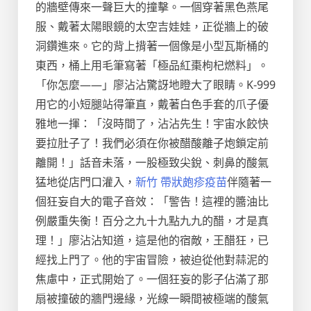
的牆壁傳來一聲巨大的撞擊。一個穿著黑色燕尾
服、戴著太陽眼鏡的太空吉娃娃，正從牆上的破
洞鑽進來。它的背上揹著一個像是小型瓦斯桶的
東西，桶上用毛筆寫著「極品紅棗枸杞燃料」。
「你怎麼——」廖沾沾驚訝地瞪大了眼睛。K-999
用它的小短腿站得筆直，戴著白色手套的爪子優
雅地一揮：「沒時間了，沾沾先生！宇宙水餃快
要拉肚子了！我們必須在你被醋酸離子炮鎖定前
離開！」話音未落，一股極致尖銳、刺鼻的酸氣
猛地從店門口灌入，
新竹 帶狀皰疹疫苗
伴隨著一
個狂妄自大的電子音效：「警告！這裡的醬油比
例嚴重失衡！百分之九十九點九九的醋，才是真
理！」廖沾沾知道，這是他的宿敵，王醋狂，已
經找上門了。他的宇宙冒險，被迫從他對蒜泥的
焦慮中，正式開始了。一個狂妄的影子佔滿了那
扇被撞破的牆門邊緣，光線一瞬間被極端的酸氣