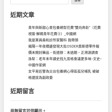
搜尋
近期文章
青年與新甜心查包養網型花費“雙向奔赴”（花費
視窗·解碼青年花費③）_中國網
我是黨員森和診所家醫科 我帶頭
揭陽一年夜橋邊發現大批OSDER奧斯德零件報
價未開封藥品，街道辦：未過期，正溯源調查
孫犁：老年末年讀史找九宮格會議更多味–文史–
中國作家網
女平易近警為災台包養網心得區孤兒哺乳 被破
格選拔為副政委
近期留言
尚無留言可供顯示。