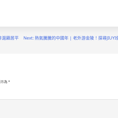
短非滬籍居平
Next:
熱氣騰騰的中國年 | 老外游金陵！探尋JIUY
標示為
*