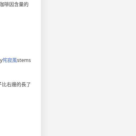
咖啡因含量的
y
侘寂風
stems
的葉子比右邊的長了