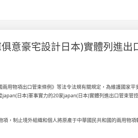
IUYI俱意豪宅設計日本)實體列進
國兩用物項出口管束條例》等法令法規有關規定，為維護國家平
an(日本)軍事實力的20家japan(日本)實體列進出口管束管
用物項，制止境外組織和個人將原產于中華國民共和國的兩用物項