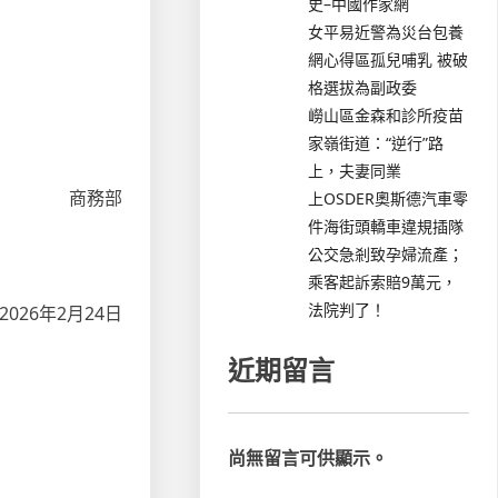
史–中國作家網
女平易近警為災台包養
網心得區孤兒哺乳 被破
格選拔為副政委
嶗山區金森和診所疫苗
家嶺街道：“逆行”路
上，夫妻同業
商務部
上OSDER奧斯德汽車零
件海街頭轎車違規插隊
公交急剎致孕婦流產；
乘客起訴索賠9萬元，
法院判了！
2026年2月24日
近期留言
尚無留言可供顯示。