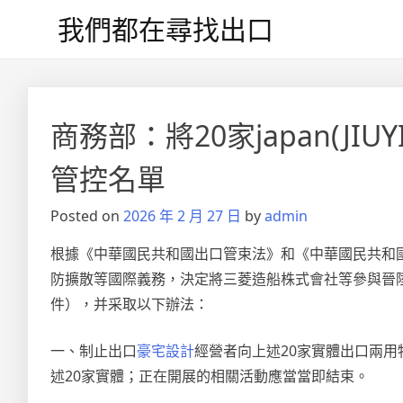
Skip
我們都在尋找出口
to
content
商務部：將20家japan(J
管控名單
Posted on
2026 年 2 月 27 日
by
admin
根據《中華國民共和國出口管束法》和《中華國民共和
防擴散等國際義務，決定將三菱造船株式會社等參與晉陞jap
件），并采取以下辦法：
一、制止出口
豪宅設計
經營者向上述20家實體出口兩
述20家實體；正在開展的相關活動應當當即結束。