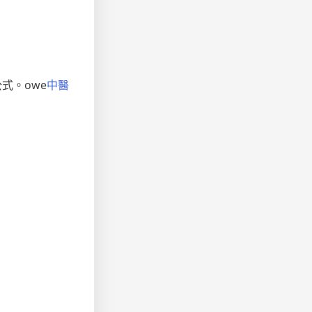
式。owe
中醫