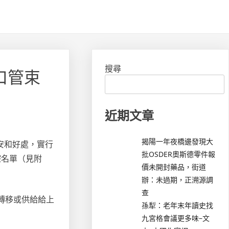
搜尋
出口管束
近期文章
揭陽一年夜橋邊發現大
安和好處，實行
批OSDER奧斯德零件報
控名單（見附
價未開封藥品，街道
辦：未過期，正溯源調
查
轉移或供給給上
孫犁：老年末年讀史找
九宮格會議更多味–文