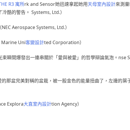
THE R3 寓所
rk and Sensor她迅速拿起她用
天母室內設計
來測量
警告。 Systems, Ltd.）
NEC Aerospace Systems, Ltd.）
arine Uni
客變設計
ted Corporation）
光，光束瞬間爆發出一連串關於「愛與被愛」的哲學辯論氣泡。nse S
emy of 她最愛的那盆完美對稱的盆栽，被一股金色的能量扭曲了，左邊
e Explora
大直室內設計
tion Agency）