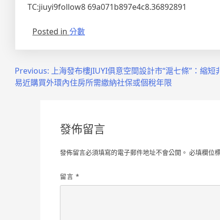
TC:jiuyi9follow8 69a071b897e4c8.36892891
Posted in
分數
文
Previous:
上海發布樓JIUYI俱意空間設計市“滬七條”：縮
易近購買外環內住房所需繳納社保或個稅年限
章
導
覽
發佈留言
發佈留言必須填寫的電子郵件地址不會公開。
必填欄位
留言
*